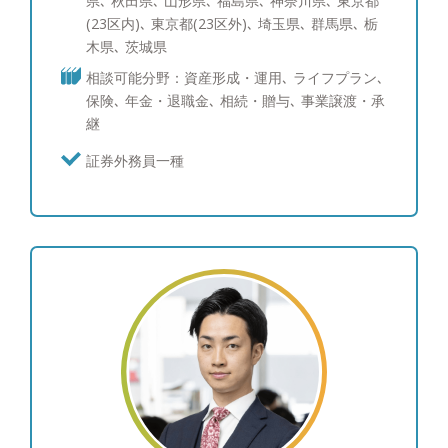
県､ 秋田県､ 山形県､ 福島県､ 神奈川県､ 東京都
お金の不安を先延ばしにしてしまっている ・貯蓄
(23区内)､ 東京都(23区外)､ 埼玉県､ 群馬県､ 栃
を考えているが、なかなか上手く貯められない ・
木県､ 茨城県
将来必要になるかもしれないお金の金額が分からな
相談可能分野：資産形成・運用､ ライフプラン､
い ・月々の支出の管理に苦手意識がある ・そもそ
保険､ 年金・退職金､ 相続・贈与､ 事業譲渡・承
も何を相談したらよいかわからない 【趣味】 キャ
継
ンプ（一年を通してキャンプに行っております。キ
ャンプ好きな方、是非キャンプ話を交えてお話しし
証券外務員一種
ませんか）