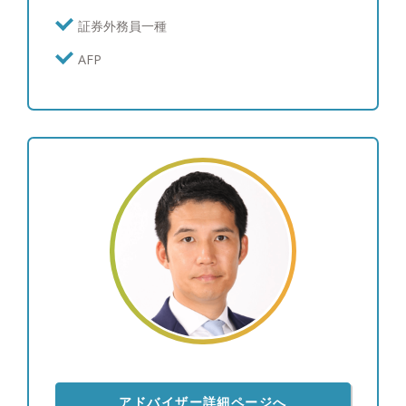
計・装飾品 ※ゴルフのスコア：100
証券外務員一種
AFP
アドバイザー詳細ページへ