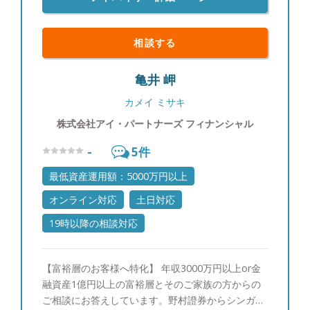
相談する
亀井 岬
カメイ ミサキ
株式会社アイ・パートナーズ フィナンシャル
-
5
件
最低資産運用額：5000万円以上
オンライン対応
土日対応
19時以降の相談対応
【富裕層のお客様へ特化】 年収3000万円以上or金
融資産1億円以上の富裕層とそのご家族の方からの
ご相談にお答えしています。野村證券からシンガポ