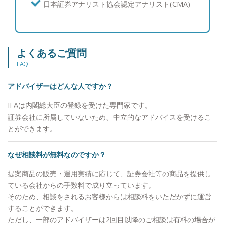
日本証券アナリスト協会認定アナリスト(CMA)
用：ポートフォリオ運用について】 富裕層の皆様
からは資産を守りながら増やしたいというご要望を
多くいただくため、個別株よりも値動きが安定的な
債券と、インデックス投信やETFの組み合わせを中
よくあるご質問
心にご提案を行い、継続的な利息とキャピタルゲイ
FAQ
ンを目指すポートフォリオを構築しています。 結
果としてお客様からは、上下はあるもののご納得い
アドバイザーはどんな人ですか？
ただける運用を行えていることから、「亀井さんに
任せて良かった。」と喜んでいただけることが多い
IFAは内閣総大臣の登録を受けた専門家です。
です。 【資産運用：情報収集への取り組み】 とり
証券会社に所属していないため、中立的なアドバイスを受けるこ
わけ債券投資の情報は一般に公開されていないもの
とができます。
も多いため、週に一度海外の公的機関の一次情報を
確認し、個人でブルームバーグ端末を契約して情報
なぜ相談料が無料なのですか？
収集に努めています。商品別の過去の値動きやその
要因も分析し、お客様に情報提供を行っています。
提案商品の販売・運用実績に応じて、証券会社等の商品を提供し
【投資教育】 私立大学でライフプランニングを教
ている会社からの手数料で成り立っています。
えていた経験を通じて、富裕層のお客様のご子息、
そのため、相談をされるお客様からは相談料をいただかずに運営
ご令嬢に対して投資教育を実施させていただいてお
することができます。
ります。 【大切にしていること】 「自分が心の底
ただし、一部のアドバイザーは2回目以降のご相談は有料の場合が