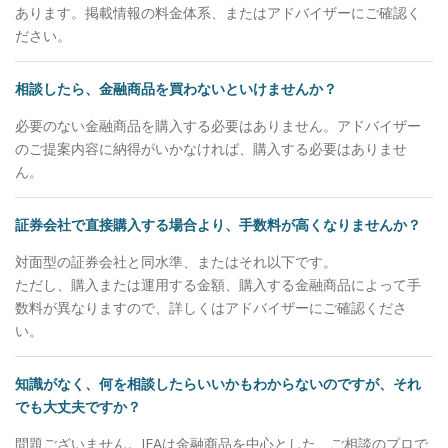
から思っていること」をお伝えすることです。マー
あります。掲載情報の料金体系、またはアドバイザーにご確認く
ケットの状況が悲観的でもごまかすことはありませ
ださい。
んし、わからない事は正直に「わからない」とお伝
えします。他社の商品が良いと思えば良いと申し上
相談したら、金融商品を買わないといけませんか？
げますし、駄目なものはダメと申し上げます。それ
がお客様からの信頼に繋がると思っています。
必要のない金融商品を購入する必要はありません。アドバイザー
【自身のマネースタイル】 個別株ですと値動きに
のご提案内容に納得がいかなければ、購入する必要はありませ
一喜一憂したりと、お客様の大切な時間を自分の心
ん。
の動きに使ってしまい、もったいないと思っている
ので、基本的に収入のうち余ったお金はETFや他の
証券会社で直接購入する場合より、手数料が高くなりませんか？
ファンドなどに積み立てています。 【出身地】 大
対面型の証券会社と同水準、またはそれ以下です。
阪市 【家族構成】 妻と10歳、8歳の2人の子供がい
ただし、購入または運用する金額、購入する金融商品によって手
ます。 【趣味】 ゴルフ、旅行、お酒が趣味で、最
数料が異なりますので、詳しくはアドバイザーにご確認くださ
近は沖縄に行きました。マイル集めにこだわりがあ
い。
り、60万マイルを貯めています。マイル獲得方法を
お客様にも伝えることがあります。
知識がなく、何を相談したらいいかもわからないのですが、それ
でも大丈夫ですか？
問題ございません。IFAは金融商品を中心とした、ご相談のプロで