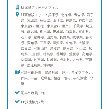
ールへ社費留学し、三菱UFJメリルリンチPB証券で
所属拠点：神戸オフィス
ポートフォリオ運用の研鑽を積んで参りました。富
裕層のご相談者様にもさまざまなお悩みがあるかと
対面相談エリア：兵庫県､ 北海道､ 青森県､ 岩手
存じます。 一方でそのお悩みは、資産運用、贈
県､ 宮城県､ 秋田県､ 山形県､ 福島県､ 神奈川県､
与・相続を含めた資産承継、事業承継、投資教育、
東京都(23区内)､ 東京都(23区外)､ 千葉県､ 埼玉
に大きく分けられるかと存じます。そのそれぞれに
県､ 群馬県､ 栃木県､ 茨城県､ 新潟県､ 富山県､
ついて海外を含めて経験を10年以上積み重ねて参り
石川県､ 福井県､ 山梨県､ 長野県､ 岐阜県､ 静岡
ました。 すでにアドバイザーが担当しているお客
県､ 愛知県､ 三重県､ 滋賀県､ 京都府､ 大阪府､
様も、これからご検討されるお客様にも満足いただ
奈良県､ 和歌山県､ 鳥取県､ 島根県､ 岡山県､ 広
けるサービスをご提供できるかと存じます。 【資
島県､ 山口県､ 徳島県､ 香川県､ 愛媛県､ 高知県､
産運用：ポートフォリオ分析と債券運用への取り組
福岡県､ 佐賀県､ 長崎県､ 熊本県､ 大分県､ 宮崎
み】 ポートフォリオ分析では、ブルームバーグと
県､ 鹿児島県､ 沖縄県
いう機関投資家含めたプロ投資家が愛用する専用情
相談可能分野：資産形成・運用､ ライフプラン､
報端末を使い、サービスをご提供しています。債券
保険､ 年金・退職金､ 相続・贈与､ 事業譲渡・承
運用のスキルは三菱UFJメリルリンチPB証券時代に
継
磨かれ、シンガポールへの社費留学経験を活かし、
海外の最新情報を収集しています。現在ポートフォ
証券外務員一種
リオ・債券運用を行っている、あるいはこれから検
FP技能検定2級
討中の方々にも、期待にお応え出来るサービスを提
供させて頂けることと自負しています。 【資産運