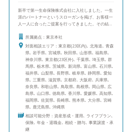
新卒で第一生命保険株式会社に入社しました。一生
涯のパートナーというスローガンを掲げ、お客様一
人一人に合ったご提案を行ってきました。その結
果、同期800名の中で１位を取ることができ、会社
所属拠点：東京本社
の看板としてホームページにも掲載されておりまし
た。 その後総合金融代理店を創業し、ファイナン
対面相談エリア：東京都(23区内)､ 北海道､ 青森
シャルプランナーとして幅広いお客様の経済的課題
県､ 岩手県､ 宮城県､ 秋田県､ 山形県､ 福島県､
に向き合って参りました。 このような経験から資
神奈川県､ 東京都(23区外)､ 千葉県､ 埼玉県､ 群
産運用のご相談はもちろんのこと、将来の相続対策
馬県､ 栃木県､ 茨城県､ 新潟県､ 富山県､ 石川県､
や節税対策など幅広い解決策をご提案できます。
福井県､ 山梨県､ 長野県､ 岐阜県､ 静岡県､ 愛知
お客様に寄り添い、中立的立場からフラットな目線
県､ 三重県､ 滋賀県､ 京都府､ 大阪府､ 兵庫県､
でお話させていただきます。セカンドオピニオンと
奈良県､ 和歌山県､ 鳥取県､ 島根県､ 岡山県､ 広
してでも構いませんので、まずはお気軽にご相談く
島県､ 山口県､ 徳島県､ 香川県､ 愛媛県､ 高知県､
ださい。 ●得意な商品・サービス 日本株式（中小
福岡県､ 佐賀県､ 長崎県､ 熊本県､ 大分県､ 宮崎
型株）、日本株式（大型株）、米国株式、先進国債
県､ 鹿児島県､ 沖縄県
券、社債、仕組債、投資信託、ポートフォリオコン
相談可能分野：資産形成・運用､ ライフプラン､
サルティング、生命保険 ●趣味 車、教育について
保険､ 年金・退職金､ 相続・贈与､ 事業譲渡・承
の勉強、グルメ、ゴルフ、ワインを飲むこと、時
継