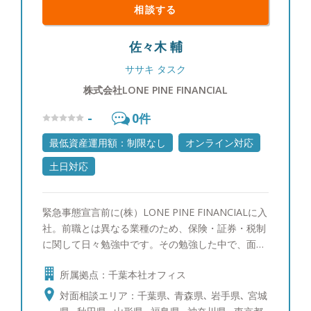
相談する
佐々木 輔
ササキ タスク
株式会社LONE PINE FINANCIAL
-
0
件
最低資産運用額：制限なし
オンライン対応
土日対応
緊急事態宣言前に(株）LONE PINE FINANCIALに入
社。前職とは異なる業種のため、保険・証券・税制
に関して日々勉強中です。その勉強した中で、面白
いなと思ったことや、これができれば便利だなと感
所属拠点：千葉本社オフィス
じたことを皆様にも実感してもらえるようお伝えし
ていければと思います。 【以下のようなことを感
対面相談エリア：千葉県､ 青森県､ 岩手県､ 宮城
じたことがある方、是非一度ご相談ください】 ・