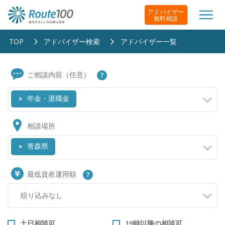
アドバイザー
無料相談
TOP
アドバイザー検索
アドバイザー一覧
ご相談内容（任意）
年金・退職金
×
相談場所
青森県
×
最低資産運用額
土日相談可
19時以降の相談可