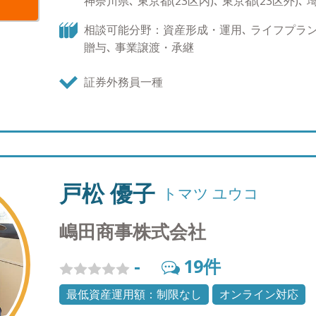
神奈川県､ 東京都(23区内)､ 東京都(23区外)､
談したらよいかわからない 【趣味】 キャンプ（
ります。キャンプ好きな方、是非キャンプ話を交
相談可能分野：資産形成・運用､ ライフプラン､
贈与､ 事業譲渡・承継
証券外務員一種
戸松 優子
トマツ ユウコ
嶋田商事株式会社
-
19
件
最低資産運用額：制限なし
オンライン対応