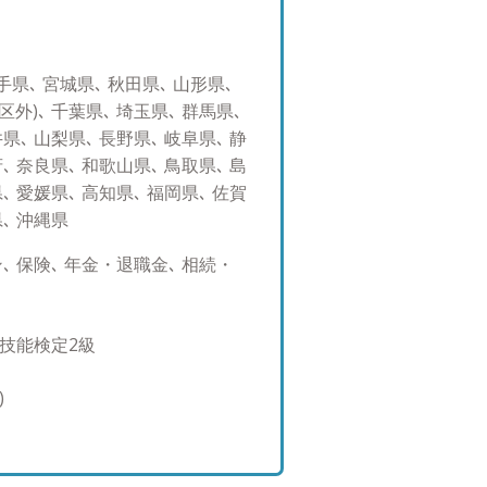
があるかと存じます。 一方で
産承継、事業承継、投資教育、
ついて海外を含めて経験を10
県､ 宮城県､ 秋田県､ 山形県､
ーが担当しているお客様も、こ
区外)､ 千葉県､ 埼玉県､ 群馬県､
ービスをご提供できるかと存じ
県､ 山梨県､ 長野県､ 岐阜県､ 静
用への取り組み】 ポートフォリ
､ 奈良県､ 和歌山県､ 鳥取県､ 島
めたプロ投資家が愛用する専用
､ 愛媛県､ 高知県､ 福岡県､ 佐賀
券運用のスキルは三菱UFJメリ
県､ 沖縄県
社費留学経験を活かし、海外の
・債券運用を行っている、ある
 保険､ 年金・退職金､ 相続・
来るサービスを提供させて頂け
ォリオ運用について】 富裕層の
要望を多くいただくため、個別
P技能検定2級
信やETFの組み合わせを中心に
を目指すポートフォリオを構築
)
るもののご納得いただける運用
った。」と喜んでいただけるこ
み】 とりわけ債券投資の情報は