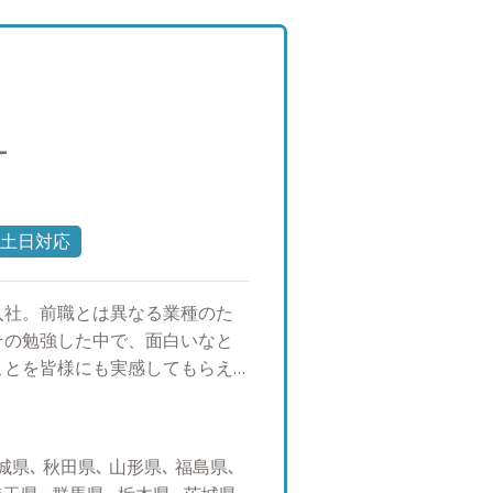
度海外の公的機関の一次情報を
報収集に努めています。商品別
提供を行っています。 【投資
た経験を通じて、富裕層のお客
いただいております。 【大切
L
こと」をお伝えすることです。
りませんし、わからない事は正
が良いと思えば良いと申し上げ
がお客様からの信頼に繋がると
土日対応
株ですと値動きに一喜一憂したり
てしまい、もったいないと思っ
ALに入社。前職とは異なる業種のた
Fや他のファンドなどに積み立て
その勉強した中で、面白いなと
10歳、8歳の2人の子供がいま
ことを皆様にも実感してもらえ
近は沖縄に行きました。マイル集
ようなことを感じたことがある
。マイル獲得方法をお客様にも
延ばしにしてしまっている ・貯
・将来必要になるかもしれない
県､ 秋田県､ 山形県､ 福島県､
手意識がある ・そもそも何を相