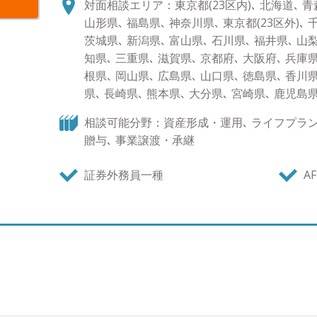
対面相談エリア：東京都(23区内)､ 北海道､ 青森
をご提案できます。 お客様に寄り添い、中立的立
山形県､ 福島県､ 神奈川県､ 東京都(23区外)､ 
せていただきます。セカンドオピニオンとしてで
茨城県､ 新潟県､ 富山県､ 石川県､ 福井県､ 山梨
軽にご相談ください。 ●得意な商品・サービス 
知県､ 三重県､ 滋賀県､ 京都府､ 大阪府､ 兵庫県
（大型株）、米国株式、先進国債券、社債、仕組
根県､ 岡山県､ 広島県､ 山口県､ 徳島県､ 香川県
コンサルティング、生命保険 ●趣味 車、教育に
県､ 長崎県､ 熊本県､ 大分県､ 宮崎県､ 鹿児島
ワインを飲むこと、時計・装飾品 ※ゴルフのスコア
相談可能分野：資産形成・運用､ ライフプラン､
贈与､ 事業譲渡・承継
証券外務員一種
AF