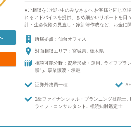
●ご相談をご検討中のみなさまへ お客様と同じ立
れるアドバイスを提供、きめ細かいサポートを日々
計・生命保険の見直し・家計簿作成など、お金に
線でわかりやすくアドバイスすることを心掛けて
へ
所属拠点：仙台オフィス
からの人生がより豊かなものになるようにお客様
一緒に考えサポートしていきます。 ●『皆様が豊
対面相談エリア：宮城県､ 栃木県
であり続けたい』 質の高いFPサービスと、サポー
自分や家族の夢をかなえ「自分らしく豊かで不安
相談可能分野：資産形成・運用､ ライフプラン､
には「お金」は切っても切り離せない存在です。 
贈与､ 事業譲渡・承継
ナンシャルプランナーはお金に関する様々な疑問
え続けながら解決し、皆様が自分らしく豊かな人
証券外務員一種
AF
者であり続けたいと思っています。 そのために幅
と、組織として長期的なプランをサポートできる
2級ファイナンシャル・プランニング技能士､ D
安心して長期的なお付き合いをしていただけるか
ライフ・コンサルタント､ 相続知財鑑定士
す。 今後とも、倍旧のご支援ご鞭撻賜りますよう