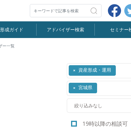
Face
検索
産形成ガイド
アドバイザー検索
セミナー
ザー一覧
資産形成・運用
×
宮城県
×
19時以降の相談可