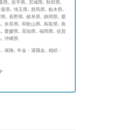
県､ 岩手県､ 宮城県､ 秋田県､
場からフラットな目線でお話さ
千葉県､ 埼玉県､ 群馬県､ 栃木県､
も構いませんので、まずはお気
県､ 長野県､ 岐阜県､ 静岡県､ 愛
日本株式（中小型株）、日本株式
､ 奈良県､ 和歌山県､ 鳥取県､ 島
債、投資信託、ポートフォリオ
､ 愛媛県､ 高知県､ 福岡県､ 佐賀
ついての勉強、グルメ、ゴルフ、
県､ 沖縄県
：100
 保険､ 年金・退職金､ 相続・
P