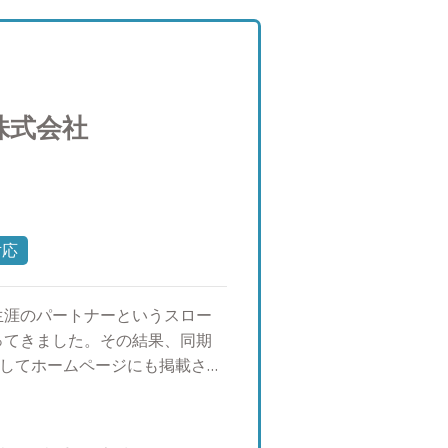
株式会社
対応
生涯のパートナーというスロー
ってきました。その結果、同期
としてホームページにも掲載され
ファイナンシャルプランナーと
した。 このような経験から資
策や節税対策など幅広い解決策