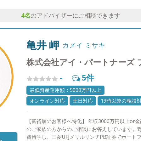
4
名
のアドバイザーにご相談できます
亀井 岬
カメイ ミサキ
株式会社アイ・パートナーズ 
-
5
件
最低資産運用額：5000万円以上
オンライン対応
土日対応
19時以降の相談
【富裕層のお客様へ特化】 年収3000万円以上or
のご家族の方からのご相談にお答えしています。
費留学し、三菱UFJメリルリンチPB証券でポート
へ