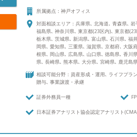
ました。富裕層のご相談者様にもさまざまなお悩み
所属拠点：神戸オフィス
そのお悩みは、資産運用、贈与・相続を含めた資
に大きく分けられるかと存じます。そのそれぞれに
対面相談エリア：兵庫県､ 北海道､ 青森県､ 岩手
年以上積み重ねて参りました。 すでにアドバイザ
福島県､ 神奈川県､ 東京都(23区内)､ 東京都(23
れからご検討されるお客様にも満足いただけるサ
栃木県､ 茨城県､ 新潟県､ 富山県､ 石川県､ 福井
ます。 【資産運用：ポートフォリオ分析と債券運
岡県､ 愛知県､ 三重県､ 滋賀県､ 京都府､ 大阪府
オ分析では、ブルームバーグという機関投資家含
根県､ 岡山県､ 広島県､ 山口県､ 徳島県､ 香川県
情報端末を使い、サービスをご提供しています。債
県､ 長崎県､ 熊本県､ 大分県､ 宮崎県､ 鹿児島
ルリンチPB証券時代に磨かれ、シンガポールへの
最新情報を収集しています。現在ポートフォリオ
相談可能分野：資産形成・運用､ ライフプラン､
いはこれから検討中の方々にも、期待にお応え出
贈与､ 事業譲渡・承継
ることと自負しています。 【資産運用：ポートフ
皆様からは資産を守りながら増やしたいというご
証券外務員一種
F
株よりも値動きが安定的な債券と、インデックス投
ご提案を行い、継続的な利息とキャピタルゲイン
日本証券アナリスト協会認定アナリスト(CMA
しています。 結果としてお客様からは、上下はあ
を行えていることから、「亀井さんに任せて良か
とが多いです。 【資産運用：情報収集への取り組