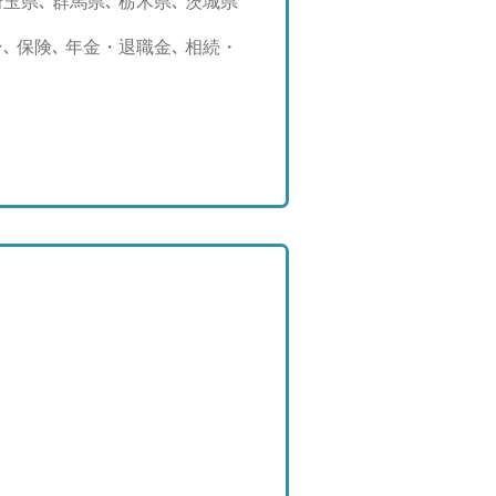
 埼玉県､ 群馬県､ 栃木県､ 茨城県
一年を通してキャンプに行ってお
えてお話ししませんか）
 保険､ 年金・退職金､ 相続・