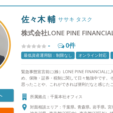
一般に公開されていないものも多いため、週に一
確認し、個人でブルームバーグ端末を契約して情
の過去の値動きやその要因も分析し、お客様に情報
佐々木 輔
ササキ タスク
教育】 私立大学でライフプランニングを教えてい
様のご子息、ご令嬢に対して投資教育を実施させて
株式会社LONE PINE FINANCIA
にしていること】 「自分が心の底から思っている
マーケットの状況が悲観的でもごまかすことはあ
-
0
件
直に「わからない」とお伝えします。他社の商品
ますし、駄目なものはダメと申し上げます。それ
最低資産運用額：制限なし
オンライン対応
思っています。 【自身のマネースタイル】 個別
と、お客様の大切な時間を自分の心の動きに使っ
緊急事態宣言前に(株）LONE PINE FINANCI
ているので、基本的に収入のうち余ったお金はET
め、保険・証券・税制に関して日々勉強中です。
ています。 【出身地】 大阪市 【家族構成】 妻と
思ったことや、これができれば便利だなと感じた
す。 【趣味】 ゴルフ、旅行、お酒が趣味で、最
るようお伝えしていければと思います。 【以下の
めにこだわりがあり、60万マイルを貯めています
へ
所属拠点：千葉本社オフィス
方、是非一度ご相談ください】 ・お金の不安を先
伝えることがあります。
蓄を考えているが、なかなか上手く貯められない 
対面相談エリア：千葉県､ 青森県､ 岩手県､ 宮城
お金の金額が分からない ・月々の支出の管理に苦