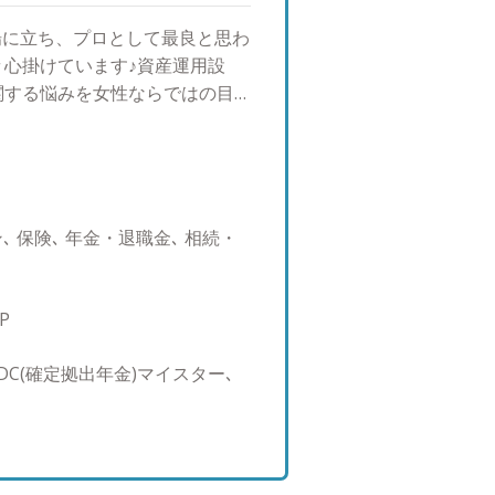
場に立ち、プロとして最良と思わ
心掛けています♪資産運用設
関する悩みを女性ならではの目
います。お金を味方につけこれ
ひとりひとりに合った歩み方を
かな人生を送るための、伴走者
ト体制を提供致します。 将来、
のない暮らし」を実現するため
 保険､ 年金・退職金､ 相続・
私たちおかねの相談室のファイ
や不安をお客様側に寄り添い支
生を送っていただくための伴走
P
広く質の高いFPサービスの提供
体制を構築し、お客様にいかに
C(確定拠出年金)マイスター､
を常に考え日々努力をいたしま
、宜しくお願い申し上げます。