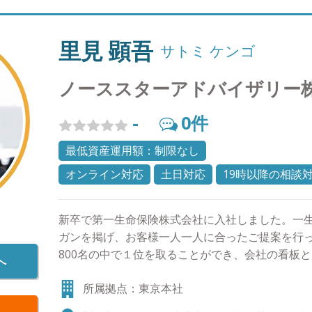
里見 顕吾
サトミ ケンゴ
ノーススターアドバイザリー
-
0
件
最低資産運用額：制限なし
オンライン対応
土日対応
19時以降の相談
新卒で第一生命保険株式会社に入社しました。一
ガンを掲げ、お客様一人一人に合ったご提案を行
800名の中で１位を取ることができ、会社の看板
へ
ておりました。 その後総合金融代理店を創業し、
所属拠点：東京本社
して幅広いお客様の経済的課題に向き合って参りま
産運用のご相談はもちろんのこと、将来の相続対