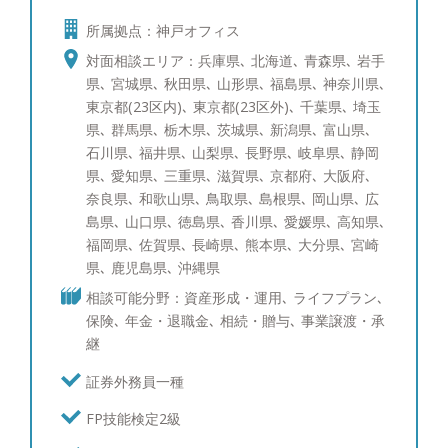
ールへ社費留学し、三菱UFJメリルリンチPB証券で
所属拠点：神戸オフィス
ポートフォリオ運用の研鑽を積んで参りました。富
裕層のご相談者様にもさまざまなお悩みがあるかと
対面相談エリア：兵庫県､ 北海道､ 青森県､ 岩手
存じます。 一方でそのお悩みは、資産運用、贈
県､ 宮城県､ 秋田県､ 山形県､ 福島県､ 神奈川県､
与・相続を含めた資産承継、事業承継、投資教育、
東京都(23区内)､ 東京都(23区外)､ 千葉県､ 埼玉
に大きく分けられるかと存じます。そのそれぞれに
県､ 群馬県､ 栃木県､ 茨城県､ 新潟県､ 富山県､
ついて海外を含めて経験を10年以上積み重ねて参り
石川県､ 福井県､ 山梨県､ 長野県､ 岐阜県､ 静岡
ました。 すでにアドバイザーが担当しているお客
県､ 愛知県､ 三重県､ 滋賀県､ 京都府､ 大阪府､
様も、これからご検討されるお客様にも満足いただ
奈良県､ 和歌山県､ 鳥取県､ 島根県､ 岡山県､ 広
けるサービスをご提供できるかと存じます。 【資
島県､ 山口県､ 徳島県､ 香川県､ 愛媛県､ 高知県､
産運用：ポートフォリオ分析と債券運用への取り組
福岡県､ 佐賀県､ 長崎県､ 熊本県､ 大分県､ 宮崎
み】 ポートフォリオ分析では、ブルームバーグと
県､ 鹿児島県､ 沖縄県
いう機関投資家含めたプロ投資家が愛用する専用情
相談可能分野：資産形成・運用､ ライフプラン､
報端末を使い、サービスをご提供しています。債券
保険､ 年金・退職金､ 相続・贈与､ 事業譲渡・承
運用のスキルは三菱UFJメリルリンチPB証券時代に
継
磨かれ、シンガポールへの社費留学経験を活かし、
海外の最新情報を収集しています。現在ポートフォ
証券外務員一種
リオ・債券運用を行っている、あるいはこれから検
FP技能検定2級
討中の方々にも、期待にお応え出来るサービスを提
供させて頂けることと自負しています。 【資産運