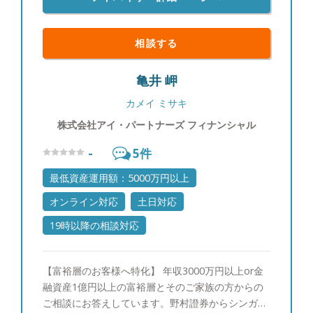
相談する
亀井 岬
カメイ ミサキ
株式会社アイ・パートナーズ フィナンシャル
-
5
件
最低資産運用額：5000万円以上
オンライン対応
土日対応
19時以降の相談対応
【富裕層のお客様へ特化】 年収3000万円以上or金
融資産1億円以上の富裕層とそのご家族の方からの
ご相談にお答えしています。野村證券からシンガポ