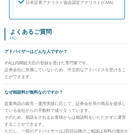
日本証券アナリスト協会認定アナリスト(CMA)
用：ポートフォリオ運用について】 富裕層の皆様
からは資産を守りながら増やしたいというご要望を
多くいただくため、個別株よりも値動きが安定的な
債券と、インデックス投信やETFの組み合わせを中
よくあるご質問
心にご提案を行い、継続的な利息とキャピタルゲイ
FAQ
ンを目指すポートフォリオを構築しています。 結
果としてお客様からは、上下はあるもののご納得い
アドバイザーはどんな人ですか？
ただける運用を行えていることから、「亀井さんに
任せて良かった。」と喜んでいただけることが多い
IFAは内閣総大臣の登録を受けた専門家です。
です。 【資産運用：情報収集への取り組み】 とり
証券会社に所属していないため、中立的なアドバイスを受けるこ
わけ債券投資の情報は一般に公開されていないもの
とができます。
も多いため、週に一度海外の公的機関の一次情報を
確認し、個人でブルームバーグ端末を契約して情報
なぜ相談料が無料なのですか？
収集に努めています。商品別の過去の値動きやその
要因も分析し、お客様に情報提供を行っています。
提案商品の販売・運用実績に応じて、証券会社等の商品を提供し
【投資教育】 私立大学でライフプランニングを教
ている会社からの手数料で成り立っています。
えていた経験を通じて、富裕層のお客様のご子息、
そのため、相談をされるお客様からは相談料をいただかずに運営
ご令嬢に対して投資教育を実施させていただいてお
することができます。
ります。 【大切にしていること】 「自分が心の底
ただし、一部のアドバイザーは2回目以降のご相談は有料の場合が