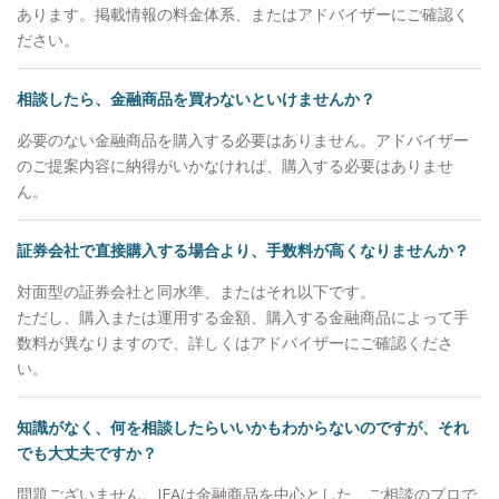
から思っていること」をお伝えすることです。マー
あります。掲載情報の料金体系、またはアドバイザーにご確認く
ケットの状況が悲観的でもごまかすことはありませ
ださい。
んし、わからない事は正直に「わからない」とお伝
えします。他社の商品が良いと思えば良いと申し上
相談したら、金融商品を買わないといけませんか？
げますし、駄目なものはダメと申し上げます。それ
がお客様からの信頼に繋がると思っています。
必要のない金融商品を購入する必要はありません。アドバイザー
【自身のマネースタイル】 個別株ですと値動きに
のご提案内容に納得がいかなければ、購入する必要はありませ
一喜一憂したりと、お客様の大切な時間を自分の心
ん。
の動きに使ってしまい、もったいないと思っている
ので、基本的に収入のうち余ったお金はETFや他の
証券会社で直接購入する場合より、手数料が高くなりませんか？
ファンドなどに積み立てています。 【出身地】 大
対面型の証券会社と同水準、またはそれ以下です。
阪市 【家族構成】 妻と10歳、8歳の2人の子供がい
ただし、購入または運用する金額、購入する金融商品によって手
ます。 【趣味】 ゴルフ、旅行、お酒が趣味で、最
数料が異なりますので、詳しくはアドバイザーにご確認くださ
近は沖縄に行きました。マイル集めにこだわりがあ
い。
り、60万マイルを貯めています。マイル獲得方法を
お客様にも伝えることがあります。
知識がなく、何を相談したらいいかもわからないのですが、それ
でも大丈夫ですか？
問題ございません。IFAは金融商品を中心とした、ご相談のプロで