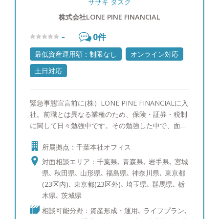
ササキ タスク
株式会社LONE PINE FINANCIAL
-
0
件
最低資産運用額：制限なし
オンライン対応
土日対応
緊急事態宣言前に(株）LONE PINE FINANCIALに入
社。前職とは異なる業種のため、保険・証券・税制
に関して日々勉強中です。その勉強した中で、面白
いなと思ったことや、これができれば便利だなと感
所属拠点：千葉本社オフィス
じたことを皆様にも実感してもらえるようお伝えし
ていければと思います。 【以下のようなことを感
対面相談エリア：千葉県､ 青森県､ 岩手県､ 宮城
じたことがある方、是非一度ご相談ください】 ・
県､ 秋田県､ 山形県､ 福島県､ 神奈川県､ 東京都
お金の不安を先延ばしにしてしまっている ・貯蓄
(23区内)､ 東京都(23区外)､ 埼玉県､ 群馬県､ 栃
を考えているが、なかなか上手く貯められない ・
木県､ 茨城県
将来必要になるかもしれないお金の金額が分からな
相談可能分野：資産形成・運用､ ライフプラン､
い ・月々の支出の管理に苦手意識がある ・そもそ