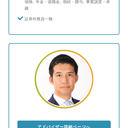
保険､ 年金・退職金､ 相続・贈与､ 事業譲渡・承
も何を相談したらよいかわからない 【趣味】 キャ
継
ンプ（一年を通してキャンプに行っております。キ
ャンプ好きな方、是非キャンプ話を交えてお話しし
証券外務員一種
ませんか）
アドバイザー詳細ページへ