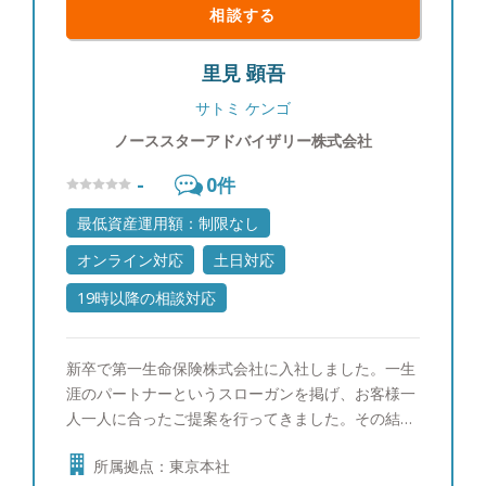
相談する
里見 顕吾
サトミ ケンゴ
ノーススターアドバイザリー株式会社
-
0
件
最低資産運用額：制限なし
オンライン対応
土日対応
19時以降の相談対応
新卒で第一生命保険株式会社に入社しました。一生
涯のパートナーというスローガンを掲げ、お客様一
人一人に合ったご提案を行ってきました。その結
果、同期800名の中で１位を取ることができ、会社
所属拠点：東京本社
の看板としてホームページにも掲載されておりまし