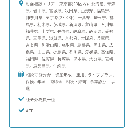
た。 その後総合金融代理店を創業し、ファイナン
対面相談エリア：東京都(23区内)､ 北海道､ 青森
シャルプランナーとして幅広いお客様の経済的課題
県､ 岩手県､ 宮城県､ 秋田県､ 山形県､ 福島県､
に向き合って参りました。 このような経験から資
神奈川県､ 東京都(23区外)､ 千葉県､ 埼玉県､ 群
産運用のご相談はもちろんのこと、将来の相続対策
馬県､ 栃木県､ 茨城県､ 新潟県､ 富山県､ 石川県､
や節税対策など幅広い解決策をご提案できます。
福井県､ 山梨県､ 長野県､ 岐阜県､ 静岡県､ 愛知
お客様に寄り添い、中立的立場からフラットな目線
県､ 三重県､ 滋賀県､ 京都府､ 大阪府､ 兵庫県､
でお話させていただきます。セカンドオピニオンと
奈良県､ 和歌山県､ 鳥取県､ 島根県､ 岡山県､ 広
してでも構いませんので、まずはお気軽にご相談く
島県､ 山口県､ 徳島県､ 香川県､ 愛媛県､ 高知県､
ださい。 ●得意な商品・サービス 日本株式（中小
福岡県､ 佐賀県､ 長崎県､ 熊本県､ 大分県､ 宮崎
型株）、日本株式（大型株）、米国株式、先進国債
県､ 鹿児島県､ 沖縄県
券、社債、仕組債、投資信託、ポートフォリオコン
相談可能分野：資産形成・運用､ ライフプラン､
サルティング、生命保険 ●趣味 車、教育について
保険､ 年金・退職金､ 相続・贈与､ 事業譲渡・承
の勉強、グルメ、ゴルフ、ワインを飲むこと、時
継
計・装飾品 ※ゴルフのスコア：100
証券外務員一種
AFP