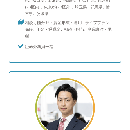
県､ 秋田県､ 山形県､ 福島県､ 神奈川県､ 東京都
お金の不安を先延ばしにしてしまっている ・貯蓄
(23区内)､ 東京都(23区外)､ 埼玉県､ 群馬県､ 栃
を考えているが、なかなか上手く貯められない ・
木県､ 茨城県
将来必要になるかもしれないお金の金額が分からな
相談可能分野：資産形成・運用､ ライフプラン､
い ・月々の支出の管理に苦手意識がある ・そもそ
保険､ 年金・退職金､ 相続・贈与､ 事業譲渡・承
も何を相談したらよいかわからない 【趣味】 キャ
継
ンプ（一年を通してキャンプに行っております。キ
ャンプ好きな方、是非キャンプ話を交えてお話しし
証券外務員一種
ませんか）