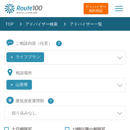
アドバイザー
無料相談
TOP
アドバイザー検索
アドバイザー一覧
ご相談内容（任意）
ライフプラン
×
相談場所
山形県
×
最低資産運用額
土日相談可
19時以降の相談可