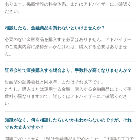
から思っていること」をお伝えすることです。マー
あります。掲載情報の料金体系、またはアドバイザーにご確認く
ケットの状況が悲観的でもごまかすことはありませ
ださい。
んし、わからない事は正直に「わからない」とお伝
えします。他社の商品が良いと思えば良いと申し上
相談したら、金融商品を買わないといけませんか？
げますし、駄目なものはダメと申し上げます。それ
がお客様からの信頼に繋がると思っています。
必要のない金融商品を購入する必要はありません。アドバイザー
【自身のマネースタイル】 個別株ですと値動きに
のご提案内容に納得がいかなければ、購入する必要はありませ
一喜一憂したりと、お客様の大切な時間を自分の心
ん。
の動きに使ってしまい、もったいないと思っている
ので、基本的に収入のうち余ったお金はETFや他の
証券会社で直接購入する場合より、手数料が高くなりませんか？
ファンドなどに積み立てています。 【出身地】 大
対面型の証券会社と同水準、またはそれ以下です。
阪市 【家族構成】 妻と10歳、8歳の2人の子供がい
ただし、購入または運用する金額、購入する金融商品によって手
ます。 【趣味】 ゴルフ、旅行、お酒が趣味で、最
数料が異なりますので、詳しくはアドバイザーにご確認くださ
近は沖縄に行きました。マイル集めにこだわりがあ
い。
り、60万マイルを貯めています。マイル獲得方法を
お客様にも伝えることがあります。
知識がなく、何を相談したらいいかもわからないのですが、それ
でも大丈夫ですか？
問題ございません。IFAは金融商品を中心とした、ご相談のプロで