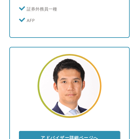
計・装飾品 ※ゴルフのスコア：100
証券外務員一種
AFP
アドバイザー詳細ページへ