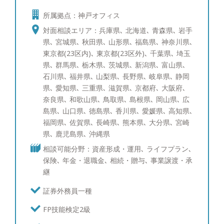
ールへ社費留学し、三菱UFJメリルリンチPB証券で
所属拠点：神戸オフィス
ポートフォリオ運用の研鑽を積んで参りました。富
裕層のご相談者様にもさまざまなお悩みがあるかと
対面相談エリア：兵庫県､ 北海道､ 青森県､ 岩手
存じます。 一方でそのお悩みは、資産運用、贈
県､ 宮城県､ 秋田県､ 山形県､ 福島県､ 神奈川県､
与・相続を含めた資産承継、事業承継、投資教育、
東京都(23区内)､ 東京都(23区外)､ 千葉県､ 埼玉
に大きく分けられるかと存じます。そのそれぞれに
県､ 群馬県､ 栃木県､ 茨城県､ 新潟県､ 富山県､
ついて海外を含めて経験を10年以上積み重ねて参り
石川県､ 福井県､ 山梨県､ 長野県､ 岐阜県､ 静岡
ました。 すでにアドバイザーが担当しているお客
県､ 愛知県､ 三重県､ 滋賀県､ 京都府､ 大阪府､
様も、これからご検討されるお客様にも満足いただ
奈良県､ 和歌山県､ 鳥取県､ 島根県､ 岡山県､ 広
けるサービスをご提供できるかと存じます。 【資
島県､ 山口県､ 徳島県､ 香川県､ 愛媛県､ 高知県､
産運用：ポートフォリオ分析と債券運用への取り組
福岡県､ 佐賀県､ 長崎県､ 熊本県､ 大分県､ 宮崎
み】 ポートフォリオ分析では、ブルームバーグと
県､ 鹿児島県､ 沖縄県
いう機関投資家含めたプロ投資家が愛用する専用情
相談可能分野：資産形成・運用､ ライフプラン､
報端末を使い、サービスをご提供しています。債券
保険､ 年金・退職金､ 相続・贈与､ 事業譲渡・承
運用のスキルは三菱UFJメリルリンチPB証券時代に
継
磨かれ、シンガポールへの社費留学経験を活かし、
海外の最新情報を収集しています。現在ポートフォ
証券外務員一種
リオ・債券運用を行っている、あるいはこれから検
FP技能検定2級
討中の方々にも、期待にお応え出来るサービスを提
供させて頂けることと自負しています。 【資産運