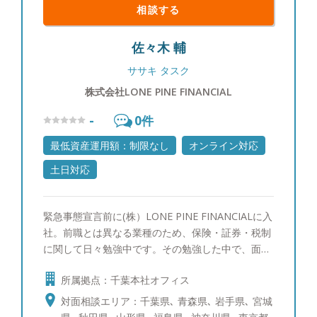
相談する
佐々木 輔
ササキ タスク
株式会社LONE PINE FINANCIAL
-
0
件
最低資産運用額：制限なし
オンライン対応
土日対応
緊急事態宣言前に(株）LONE PINE FINANCIALに入
社。前職とは異なる業種のため、保険・証券・税制
に関して日々勉強中です。その勉強した中で、面白
いなと思ったことや、これができれば便利だなと感
所属拠点：千葉本社オフィス
じたことを皆様にも実感してもらえるようお伝えし
ていければと思います。 【以下のようなことを感
対面相談エリア：千葉県､ 青森県､ 岩手県､ 宮城
じたことがある方、是非一度ご相談ください】 ・