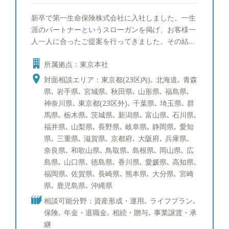
新卒で第一生命保険株式会社に入社しました。一生
涯のパートナーというスローガンを掲げ、お客様一
人一人に合ったご提案を行ってきました。その結
果、同期800名の中で１位を取ることができ、会社
所属拠点：東京本社
の看板としてホームページにも掲載されておりまし
た。 その後総合金融代理店を創業し、ファイナン
対面相談エリア：東京都(23区内)､ 北海道､ 青森
シャルプランナーとして幅広いお客様の経済的課題
県､ 岩手県､ 宮城県､ 秋田県､ 山形県､ 福島県､
に向き合って参りました。 このような経験から資
神奈川県､ 東京都(23区外)､ 千葉県､ 埼玉県､ 群
産運用のご相談はもちろんのこと、将来の相続対策
馬県､ 栃木県､ 茨城県､ 新潟県､ 富山県､ 石川県､
や節税対策など幅広い解決策をご提案できます。
福井県､ 山梨県､ 長野県､ 岐阜県､ 静岡県､ 愛知
お客様に寄り添い、中立的立場からフラットな目線
県､ 三重県､ 滋賀県､ 京都府､ 大阪府､ 兵庫県､
でお話させていただきます。セカンドオピニオンと
奈良県､ 和歌山県､ 鳥取県､ 島根県､ 岡山県､ 広
してでも構いませんので、まずはお気軽にご相談く
島県､ 山口県､ 徳島県､ 香川県､ 愛媛県､ 高知県､
ださい。 ●得意な商品・サービス 日本株式（中小
福岡県､ 佐賀県､ 長崎県､ 熊本県､ 大分県､ 宮崎
型株）、日本株式（大型株）、米国株式、先進国債
県､ 鹿児島県､ 沖縄県
券、社債、仕組債、投資信託、ポートフォリオコン
相談可能分野：資産形成・運用､ ライフプラン､
サルティング、生命保険 ●趣味 車、教育について
保険､ 年金・退職金､ 相続・贈与､ 事業譲渡・承
の勉強、グルメ、ゴルフ、ワインを飲むこと、時
継