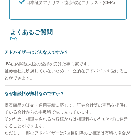
日本証券アナリスト協会認定アナリスト(CMA)
用：ポートフォリオ運用について】 富裕層の皆様
からは資産を守りながら増やしたいというご要望を
多くいただくため、個別株よりも値動きが安定的な
債券と、インデックス投信やETFの組み合わせを中
よくあるご質問
心にご提案を行い、継続的な利息とキャピタルゲイ
FAQ
ンを目指すポートフォリオを構築しています。 結
果としてお客様からは、上下はあるもののご納得い
アドバイザーはどんな人ですか？
ただける運用を行えていることから、「亀井さんに
任せて良かった。」と喜んでいただけることが多い
IFAは内閣総大臣の登録を受けた専門家です。
です。 【資産運用：情報収集への取り組み】 とり
証券会社に所属していないため、中立的なアドバイスを受けるこ
わけ債券投資の情報は一般に公開されていないもの
とができます。
も多いため、週に一度海外の公的機関の一次情報を
確認し、個人でブルームバーグ端末を契約して情報
なぜ相談料が無料なのですか？
収集に努めています。商品別の過去の値動きやその
要因も分析し、お客様に情報提供を行っています。
提案商品の販売・運用実績に応じて、証券会社等の商品を提供し
【投資教育】 私立大学でライフプランニングを教
ている会社からの手数料で成り立っています。
えていた経験を通じて、富裕層のお客様のご子息、
そのため、相談をされるお客様からは相談料をいただかずに運営
ご令嬢に対して投資教育を実施させていただいてお
することができます。
ります。 【大切にしていること】 「自分が心の底
ただし、一部のアドバイザーは2回目以降のご相談は有料の場合が