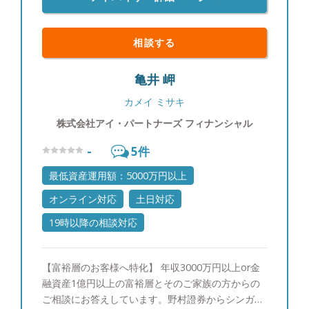
相談する
亀井 岬
カメイ ミサキ
株式会社アイ・パートナーズ フィナンシャル
-
5
件
最低資産運用額：5000万円以上
オンライン対応
土日対応
19時以降の相談対応
【富裕層のお客様へ特化】 年収3000万円以上or金
融資産1億円以上の富裕層とそのご家族の方からの
ご相談にお答えしています。野村證券からシンガポ