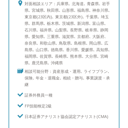
裕層のご相談者様にもさまざまなお悩みがあるかと
対面相談エリア：兵庫県､ 北海道､ 青森県､ 岩手
存じます。 一方でそのお悩みは、資産運用、贈
県､ 宮城県､ 秋田県､ 山形県､ 福島県､ 神奈川県､
与・相続を含めた資産承継、事業承継、投資教育、
東京都(23区内)､ 東京都(23区外)､ 千葉県､ 埼玉
に大きく分けられるかと存じます。そのそれぞれに
県､ 群馬県､ 栃木県､ 茨城県､ 新潟県､ 富山県､
ついて海外を含めて経験を10年以上積み重ねて参り
石川県､ 福井県､ 山梨県､ 長野県､ 岐阜県､ 静岡
ました。 すでにアドバイザーが担当しているお客
県､ 愛知県､ 三重県､ 滋賀県､ 京都府､ 大阪府､
様も、これからご検討されるお客様にも満足いただ
奈良県､ 和歌山県､ 鳥取県､ 島根県､ 岡山県､ 広
けるサービスをご提供できるかと存じます。 【資
島県､ 山口県､ 徳島県､ 香川県､ 愛媛県､ 高知県､
産運用：ポートフォリオ分析と債券運用への取り組
福岡県､ 佐賀県､ 長崎県､ 熊本県､ 大分県､ 宮崎
み】 ポートフォリオ分析では、ブルームバーグと
県､ 鹿児島県､ 沖縄県
いう機関投資家含めたプロ投資家が愛用する専用情
相談可能分野：資産形成・運用､ ライフプラン､
報端末を使い、サービスをご提供しています。債券
保険､ 年金・退職金､ 相続・贈与､ 事業譲渡・承
運用のスキルは三菱UFJメリルリンチPB証券時代に
継
磨かれ、シンガポールへの社費留学経験を活かし、
海外の最新情報を収集しています。現在ポートフォ
証券外務員一種
リオ・債券運用を行っている、あるいはこれから検
FP技能検定2級
討中の方々にも、期待にお応え出来るサービスを提
供させて頂けることと自負しています。 【資産運
日本証券アナリスト協会認定アナリスト(CMA)
用：ポートフォリオ運用について】 富裕層の皆様
からは資産を守りながら増やしたいというご要望を