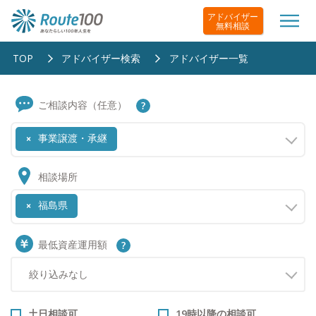
アドバイザー
無料相談
TOP
アドバイザー検索
アドバイザー一覧
ご相談内容（任意）
事業譲渡・承継
×
相談場所
福島県
×
最低資産運用額
土日相談可
19時以降の相談可