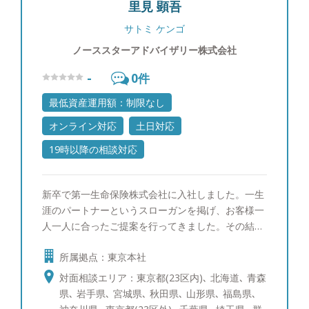
里見 顕吾
んし、わからない事は正直に「わからない」とお伝
えします。他社の商品が良いと思えば良いと申し上
サトミ ケンゴ
げますし、駄目なものはダメと申し上げます。それ
ノーススターアドバイザリー株式会社
がお客様からの信頼に繋がると思っています。
【自身のマネースタイル】 個別株ですと値動きに
-
0
件
一喜一憂したりと、お客様の大切な時間を自分の心
の動きに使ってしまい、もったいないと思っている
最低資産運用額：制限なし
ので、基本的に収入のうち余ったお金はETFや他の
オンライン対応
土日対応
ファンドなどに積み立てています。 【出身地】 大
阪市 【家族構成】 妻と10歳、8歳の2人の子供がい
19時以降の相談対応
ます。 【趣味】 ゴルフ、旅行、お酒が趣味で、最
近は沖縄に行きました。マイル集めにこだわりがあ
新卒で第一生命保険株式会社に入社しました。一生
り、60万マイルを貯めています。マイル獲得方法を
涯のパートナーというスローガンを掲げ、お客様一
お客様にも伝えることがあります。
人一人に合ったご提案を行ってきました。その結
果、同期800名の中で１位を取ることができ、会社
所属拠点：東京本社
の看板としてホームページにも掲載されておりまし
た。 その後総合金融代理店を創業し、ファイナン
対面相談エリア：東京都(23区内)､ 北海道､ 青森
シャルプランナーとして幅広いお客様の経済的課題
県､ 岩手県､ 宮城県､ 秋田県､ 山形県､ 福島県､
に向き合って参りました。 このような経験から資