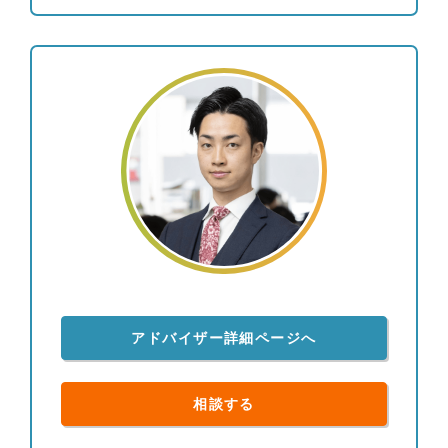
多くいただくため、個別株よりも値動きが安定的な
債券と、インデックス投信やETFの組み合わせを中
心にご提案を行い、継続的な利息とキャピタルゲイ
ンを目指すポートフォリオを構築しています。 結
果としてお客様からは、上下はあるもののご納得い
ただける運用を行えていることから、「亀井さんに
任せて良かった。」と喜んでいただけることが多い
です。 【資産運用：情報収集への取り組み】 とり
わけ債券投資の情報は一般に公開されていないもの
も多いため、週に一度海外の公的機関の一次情報を
確認し、個人でブルームバーグ端末を契約して情報
収集に努めています。商品別の過去の値動きやその
要因も分析し、お客様に情報提供を行っています。
【投資教育】 私立大学でライフプランニングを教
アドバイザー詳細ページへ
えていた経験を通じて、富裕層のお客様のご子息、
ご令嬢に対して投資教育を実施させていただいてお
ります。 【大切にしていること】 「自分が心の底
相談する
から思っていること」をお伝えすることです。マー
ケットの状況が悲観的でもごまかすことはありませ