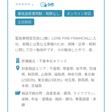
-
0
件
最低資産運用額：制限なし
オンライン対応
土日対応
緊急事態宣言前に(株）LONE PINE FINANCIALに入
社。前職とは異なる業種のため、保険・証券・税制
に関して日々勉強中です。その勉強した中で、面白
いなと思ったことや、これができれば便利だなと感
所属拠点：千葉本社オフィス
じたことを皆様にも実感してもらえるようお伝えし
ていければと思います。 【以下のようなことを感
対面相談エリア：千葉県､ 青森県､ 岩手県､ 宮城
じたことがある方、是非一度ご相談ください】 ・
県､ 秋田県､ 山形県､ 福島県､ 神奈川県､ 東京都
お金の不安を先延ばしにしてしまっている ・貯蓄
(23区内)､ 東京都(23区外)､ 埼玉県､ 群馬県､ 栃
を考えているが、なかなか上手く貯められない ・
木県､ 茨城県
将来必要になるかもしれないお金の金額が分からな
相談可能分野：資産形成・運用､ ライフプラン､
い ・月々の支出の管理に苦手意識がある ・そもそ
保険､ 年金・退職金､ 相続・贈与､ 事業譲渡・承
も何を相談したらよいかわからない 【趣味】 キャ
継
ンプ（一年を通してキャンプに行っております。キ