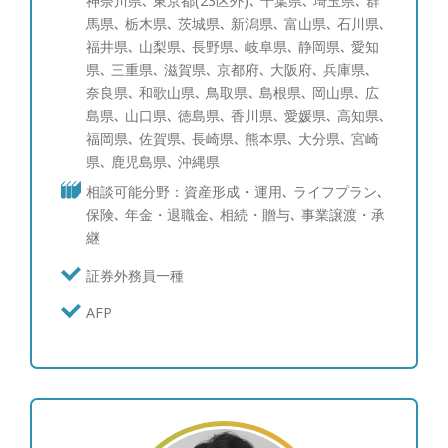
神奈川県､ 東京都(23区外)､ 千葉県､ 埼玉県､ 群
産運用のご相談はもちろんのこと、将来の相続対策
馬県､ 栃木県､ 茨城県､ 新潟県､ 富山県､ 石川県､
や節税対策など幅広い解決策をご提案できます。
福井県､ 山梨県､ 長野県､ 岐阜県､ 静岡県､ 愛知
お客様に寄り添い、中立的立場からフラットな目線
県､ 三重県､ 滋賀県､ 京都府､ 大阪府､ 兵庫県､
でお話させていただきます。セカンドオピニオンと
奈良県､ 和歌山県､ 鳥取県､ 島根県､ 岡山県､ 広
してでも構いませんので、まずはお気軽にご相談く
島県､ 山口県､ 徳島県､ 香川県､ 愛媛県､ 高知県､
ださい。 ●得意な商品・サービス 日本株式（中小
福岡県､ 佐賀県､ 長崎県､ 熊本県､ 大分県､ 宮崎
型株）、日本株式（大型株）、米国株式、先進国債
県､ 鹿児島県､ 沖縄県
券、社債、仕組債、投資信託、ポートフォリオコン
相談可能分野：資産形成・運用､ ライフプラン､
サルティング、生命保険 ●趣味 車、教育について
保険､ 年金・退職金､ 相続・贈与､ 事業譲渡・承
の勉強、グルメ、ゴルフ、ワインを飲むこと、時
継
計・装飾品 ※ゴルフのスコア：100
証券外務員一種
AFP