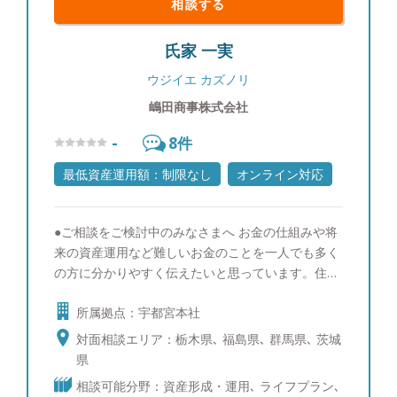
相談する
氏家 一実
ウジイエ カズノリ
嶋田商事株式会社
-
8
件
最低資産運用額：制限なし
オンライン対応
●ご相談をご検討中のみなさまへ お金の仕組みや将
来の資産運用など難しいお金のことを一人でも多く
の方に分かりやすく伝えたいと思っています。住宅
資金の相談、生命保険の見直し相談や資産運用の相
所属拠点：宇都宮本社
談など、さまざまなお金の悩みにプロの視点からア
ドバイスすることを心掛けています。一人ひとりに
対面相談エリア：栃木県､ 福島県､ 群馬県､ 茨城
合わせたカウンセリングによって作り上げるライフ
県
プランも喜ばれることが多いので、ぜひ一度お気軽
相談可能分野：資産形成・運用､ ライフプラン､
にご相談ください。 ●『皆様が豊かな人生を送るた