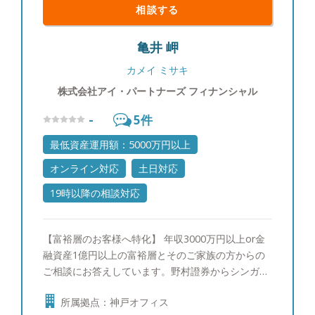
相談する
亀井 岬
カメイ ミサキ
株式会社アイ・パートナーズ フィナンシャル
-
5
件
最低資産運用額：5000万円以上
オンライン対応
土日対応
19時以降の相談対応
【富裕層のお客様へ特化】 年収3000万円以上or金
融資産1億円以上の富裕層とそのご家族の方からの
ご相談にお答えしています。野村證券からシンガポ
ールへ社費留学し、三菱UFJメリルリンチPB証券で
所属拠点：神戸オフィス
ポートフォリオ運用の研鑽を積んで参りました。富