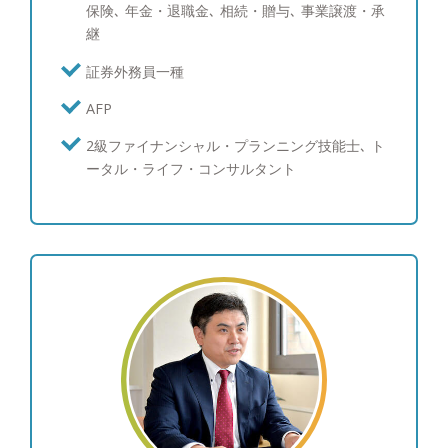
保険､ 年金・退職金､ 相続・贈与､ 事業譲渡・承
めの、伴走者であり続けたい』 質の高いFPサービ
継
スと、サポート体制を提供致します。 将来、自分
や家族の夢をかなえ「自分らしく豊かで不安のない
証券外務員一種
暮らし」を実現するためには「お金」は切っても切
AFP
り離せない存在です。 私たちおかねの相談室のフ
ァイナンシャルプランナーはお金に関する様々な疑
2級ファイナンシャル・プランニング技能士､ ト
問や不安をお客様側に寄り添い支え続けながら解決
ータル・ライフ・コンサルタント
し、皆様が自分らしく豊かな人生を送っていただく
ための伴走者であり続けたいと思っています。 そ
のために幅広く質の高いFPサービスの提供と、組織
として長期的なプランをサポートできる体制を構築
し、お客様にいかに安心して長期的なお付き合いを
していただけるかを常に考え日々努力をいたしま
す。 今後とも、倍旧のご支援ご鞭撻賜りますよ
う、宜しくお願い申し上げます。