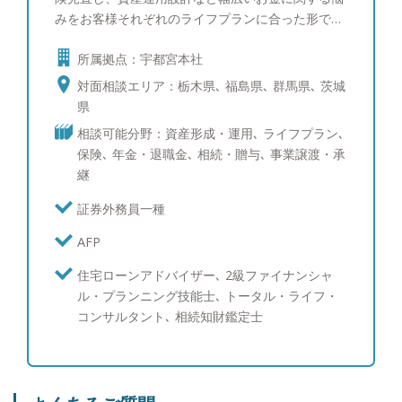
みをお客様それぞれのライフプランに合った形で解
決！相談いただいた方の夢、希望の実現をお手伝い
所属拠点：宇都宮本社
できるよう日々の相談にあたっています。お客様の
お金の悩みをスッキリ解決するように全力でサポー
対面相談エリア：栃木県､ 福島県､ 群馬県､ 茨城
トします。 ●『皆様が豊かな人生を送るための、伴
県
走者であり続けたい』 質の高いFPサービスと、サ
相談可能分野：資産形成・運用､ ライフプラン､
ポート体制を提供致します。 将来、自分や家族の
保険､ 年金・退職金､ 相続・贈与､ 事業譲渡・承
夢をかなえ「自分らしく豊かで不安のない暮らし」
継
を実現するためには「お金」は切っても切り離せな
い存在です。 私たちおかねの相談室のファイナン
証券外務員一種
シャルプランナーはお金に関する様々な疑問や不安
AFP
をお客様側に寄り添い支え続けながら解決し、皆様
が自分らしく豊かな人生を送っていただくための伴
住宅ローンアドバイザー､ 2級ファイナンシャ
走者であり続けたいと思っています。 そのために
ル・プランニング技能士､ トータル・ライフ・
幅広く質の高いFPサービスの提供と、組織として長
コンサルタント､ 相続知財鑑定士
期的なプランをサポートできる体制を構築し、お客
様にいかに安心して長期的なお付き合いをしていた
だけるかを常に考え日々努力をいたします。 今後
とも、倍旧のご支援ご鞭撻賜りますよう、宜しくお