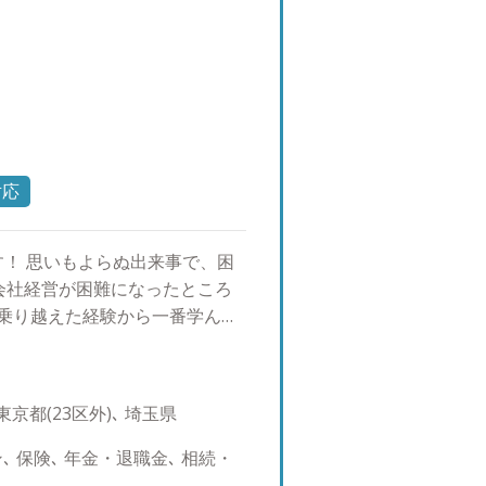
対応
！ 思いもよらぬ出来事で、困
会社経営が困難になったところ
を乗り越えた経験から一番学んだ
対策も必要ですが、まずはきち
。それを土台に、『ちゃんと攻
所属 東京中央支社 営業部課
京都(23区外)､ 埼玉県
向けマネーセミナー ・女性向
等 ◆出身：奄美大島（鹿児島
 保険､ 年金・退職金､ 相続・
ファイナンシャル・プランニング技能