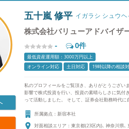
五十嵐 修平
イガラシ シュウヘ
株式会社バリューアドバイザ
-
0
件
最低資産運用額：3000万円以上
オンライン対応
土日対応
19時以降の相談
私のプロフィールをご覧頂き、ありがとうございま
影響で株式投資を行い、投資の素晴らしさに気付き
って活動しました。 そして、証券会社勤務時代に
へ
て喜んでもらえる提案を今の環境では長く続ける事は
所属拠点：新宿本社
「自分や自分の家族にも進められる商品をお客様
から、株式会社バリューアドバイザーズを設立しま
対面相談エリア：東京都(23区内)､ 神奈川県､ 東
ズという社名は価値のあるアドバイスをする者達