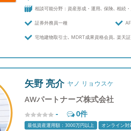
私は、40代、50代の経営者の方々に向けて、“次
相談可能分野：資産形成・運用､ 保険､ 相続
案しています。 市場環境が不透明な今、金融資産
いかにリスクを分散しながら価値を守り育てるかが
証券外務員一種
AF
産会社などの専門家とチームを組み、税務面の最
を総合的にサポートしております。 また経営者は
宅地建物取引士､ MDRT成果資格会員､ 楽天証
ての投資割合も重要になってきます。 単なる投資
産全体を一つの“ポートフォリオ”として捉え、世
ご提案します。 資産を増やすだけでなく、「どう
な時代だからこそ変化に強い総合戦略をお求めの
けます。 現状の保有商品の問題点は何か、なぜ運
でどれだけのリターンを目指すのか——。 会社を
矢野 亮介
ヤノ リョウスケ
りにどのように収入を得ていくのか。 資産管理会
いをお客様と共に考え、時間をかけて運用目標を
AWパートナーズ株式会社
サルティングスタイルです。 また、バリューアド
ィングを重視しています。 担当アドバイザーが連
-
0
件
ザーとやりとりをして頂く事によって、 スピーデ
ます。 そして、担当アドバイザーが一人で提案を
最低資産運用額：3000万円以上
オンライン対
検討会を行い、複数の視点から最適解を導き出しま