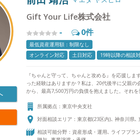
Gift Your Life株式会社
-
0
件
最低資産運用額：制限なし
オンライン対応
土日対応
19時以降の相談
『ちゃんと守って、ちゃんと攻める』を応援します
った経験はありますか？私は、20代後半に父親の
から、最高7,500万円の負債を抱えました。それ
へ
のは、『ちゃんと守る必要性』でした。具体的な
所属拠点：東京中央支社
んと現状を把握し、将来予測をしておくことです
めて』楽しい人生設計を準備いたしましょう！ ◆
対面相談エリア：東京都(23区内)､ 神奈川県､ 東
長 チームリーダー ◆セミナー実績 ・企業従業員
けマネーセミナー ・結婚相談所会員向けセミナー
相談可能分野：資産形成・運用､ ライフプラン､
県） ◆保有資格 ・証券外務員2種 ・FP (2級
贈与､ 事業譲渡・承継