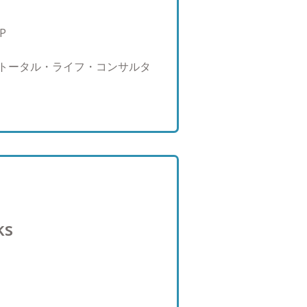
四柱推命鑑定師
P
 トータル・ライフ・コンサルタ
ks