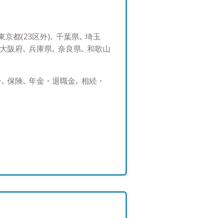
います。 資産運用や保全とい
が私の生きがいです。 私は父
だと自負しています。 ●セミ
京都(23区外)､ 千葉県､ 埼玉
開催。 税理士、相続事業者、生
 大阪府､ 兵庫県､ 奈良県､ 和歌山
FPなど専門家向けに多数開
年利１～７％のポートフォリオをお
供と遊ぶこと 地元大阪の祭に参
 保険､ 年金・退職金､ 相続・