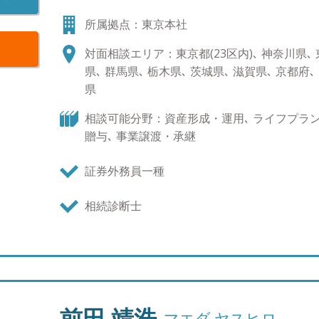
い時の支えとなる生涯のコーチでありたいと考えて
所属拠点：東京本社
う仕事を通じ、お客様からの感謝を積み重ねること
親としてＩＦＡは子供たちに胸を張って誇れる仕事
対面相談エリア：東京都(23区内)､ 神奈川県､ 東
ナー実績：年間20回以上 個人のお客様向けに多数
県､ 群馬県､ 栃木県､ 茨城県､ 滋賀県､ 京都府､
命保険会社、保険代理店、不動産業者、ドクター、
県
催。 ●ご相談実績 年間200回以上 ●運用実績 
客様毎にオーダーメイドでご提案 ●趣味 二人の子
相談可能分野：資産形成・運用､ ライフプラン､
加 読書会への参加
贈与､ 事業譲渡・承継
証券外務員一種
相続診断士
前田 靖浩
マエダ ヤスヒロ