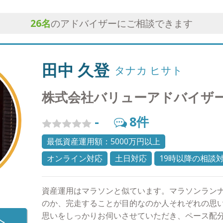
26
名
のアドバイザーにご相談できます
田中 久登
タナカ ヒサト
株式会社バリューアドバイザ
-
8
件
最低資産運用額：5000万円以上
オンライン対応
土日対応
19時以降の相談
資産運用はマラソンと似ています。マラソンラン
のか、完走することが目的なのか人それぞれの思
思いをしっかりお伺いさせていただき、ペース配
へ