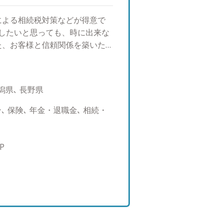
による相続税対策などが得意で
したいと思っても、時に出来な
た、お客様と信頼関係を築いた
のですが、転勤ありきの会社体
いためＩＦＡに転職しました。
個人でも、数世代を超えての資
潟県､ 長野県
また、技術革新が目覚ましく、
まりの変化の速さに、遠い未来
 保険､ 年金・退職金､ 相続・
もあると思います。ですが、未
来が希望溢れるものになるよ
味で生け花をしてますが、同じ
P
、向き、色の濃淡。枝ぶり。そ
品が出来上がります。時に野菜
ます。 運用に関しても、同じ
す。老後に備えたい、数年後に
とりたい、毎年海外旅行に行き
たいと思っております。