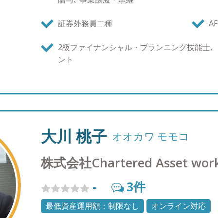
士) ・AFP ・トータルライフコンサルタント ・
証券外務員二種
AF
2級ファイナンシャル・プランニング技能士､
ント
大川 桃子
オオカワ モモコ
株式会社Chartered Asset wor
-
3
件
最低資産運用額：制限なし
オンライン対応