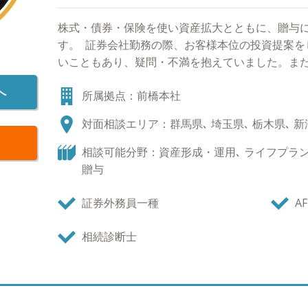
株式・債券・保険を使い資産拡大とともに、贈与
す。 証券会社勤務の際、お客様本位の投資提案を
いこともあり、疑問・不満を抱えていました。ま
うえで、世代を超えた資産運用を提案したかった
へ
所属拠点：前橋本社
制となり、自分のやりたい運用アドバイスが難し
お客様に寄り添い、お客様のご家族に寄り添い。
対面相談エリア：群馬県､ 埼玉県､ 栃木県､ 新
産運用でも、お手伝いしたいと思っております。
世の中の変化スピードが格段に速まりました。あ
相談可能分野：資産形成・運用､ ライフプラン､
は期待しながらも一抹の不安を感じてしまうこと
贈与
来はいずれ現在になります。いずれ現在になる未
う、お客様と共に歩めたらと思っております。 趣
証券外務員一種
AF
お花でも、一つ一つ特徴があります。花の咲き方
れらを生かしながら、全体のバランスを整えて作
相続診断士
などを使い、冒険した作品も人々を楽しませてくれ
です。お一人のお客さまの人生のゴールは違いま
住宅購入したい、定年退職後は趣味の時間を多く
たいなど、彩りあふれた人生をお客様と共に歩み