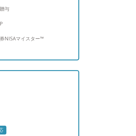
の世代へと続く資産戦略”をご提
・贈与
と現物資産をどう組み合わせ、
鍵となります。 税理士や不動
P
適化や資産構成のバランス調整
事業投資の割合と自己資金とし
券NISAマイスター™
助言ではなく、会社を含めて資
代を超えて持続する価値を構築し
守り、どう活かすか」。 不確実
方に、長期的な視点で伴走し続
用するのか、どのくらいの期間
売却したあとは役員報酬の代わ
社の活用も含めて、根本的な問
設計していくのが、当社のコン
バイザーズはチームコンサルテ
絡取れない時でもサブアドバイ
ィーな対応が可能となっており
完結させるのではなく、社内で
応
す。 それにより提案の質が属