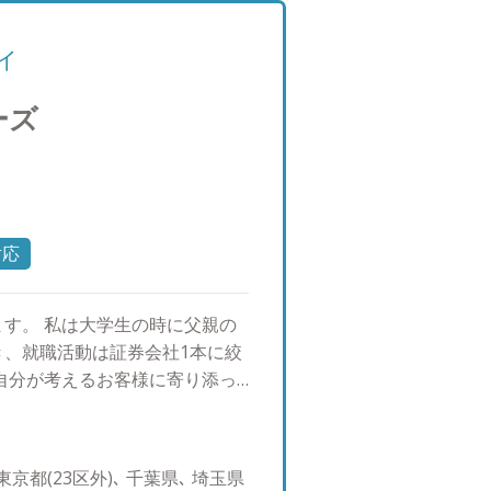
イ
ーズ
対応
す。 私は大学生の時に父親の
、就職活動は証券会社1本に絞
自分が考えるお客様に寄り添っ
難しいと考えて、 2013年、
にもご案内したい」という想い
した。 バリューアドバイザー
京都(23区外)､ 千葉県､ 埼玉県
という意味を込めております。