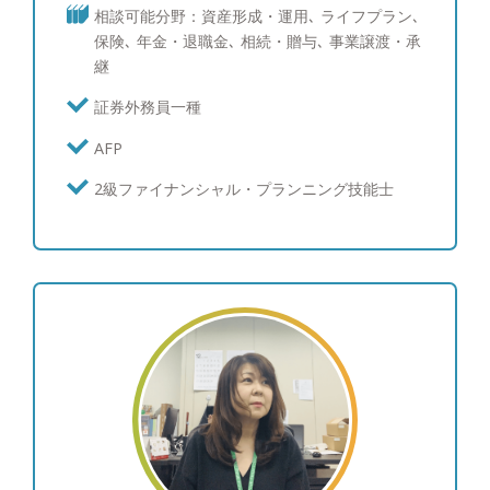
るよう心掛けています。また、これまでの経験を生
相談可能分野：資産形成・運用､ ライフプラン､
かして資産運用以外のお客様のお悩み（相続対策・
保険､ 年金・退職金､ 相続・贈与､ 事業譲渡・承
保険コンサルティング・M＆Aなど法人様の課題）
継
についても、今まで以上に的確なアドバイスができ
るよう情報収集と勉強に日々精進し、お客様から必
証券外務員一種
要とされるプロフェッショナルになりたいと思って
AFP
います。 ●お客様の資産運用やライフプランの目標
達成に向けて全力でサポートさせていただきます。
2級ファイナンシャル・プランニング技能士
資産運用やライフプランにおける目標はお客様によ
って様々です。例えば、先代から引き継いだ資産を
自分の代で減らさずに次の世代に引き継ぎたいとい
った世代を超えた長期間の目標から、数年後のマイ
カー買い替え資金を確保したいといった短期間の目
標までといった具合にその思いは多岐にわたりま
す。まずはお客様とのお打ち合わせの中でしっかり
と目標を共有させていただき、その目標達成に向け
てのライフプランの作成や見直し、運用計画におけ
る資産の配分、定期的な状況チェックや資産配分の
見直し、日々の情報提供までしっかりサポートさせ
ていただきます。資産関係全般なんでも大丈夫で