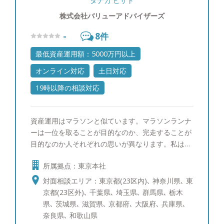
タナカ ヒサト
株式会社バリューアドバイザーズ
-
8
件
最低資産運用額：5000万円以上
オンライン対応
土日対応
19時以降の相談対応
資産運用はマラソンと似ています。マラソンランナ
ーは一位を取ることが目的なのか、完走することが
目的なのか人それぞれの思いが異なります。私はお
客様の思いをしっかりお伺いさせていただき、ペー
所属拠点：東京本社
ス配分のアドバイスや思いもよらない時の支えとな
る生涯のコーチでありたいと考えています。 資産
対面相談エリア：東京都(23区内)､ 神奈川県､ 東
運用や保全という仕事を通じ、お客様からの感謝を
京都(23区外)､ 千葉県､ 埼玉県､ 群馬県､ 栃木
積み重ねることが私の生きがいです。 私は父親と
県､ 茨城県､ 滋賀県､ 京都府､ 大阪府､ 兵庫県､
してＩＦＡは子供たちに胸を張って誇れる仕事だと
奈良県､ 和歌山県