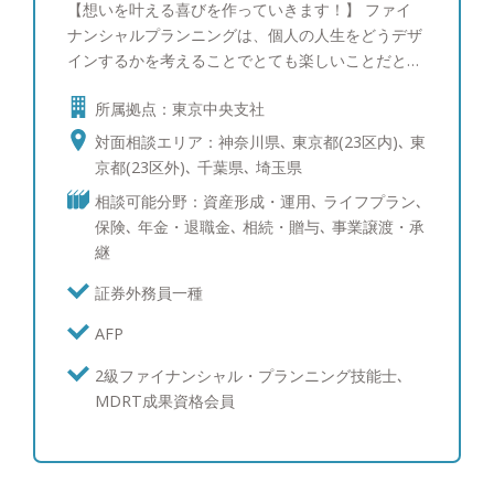
【想いを叶える喜びを作っていきます！】 ファイ
ナンシャルプランニングは、個人の人生をどうデザ
インするかを考えることでとても楽しいことだと思
いませんか。法人の社長が自分の会社をどんな会社
所属拠点：東京中央支社
にしていくか、ビジョンを叶えるために行動するの
もとても楽しいことだと思いませんか。そんな人の
対面相談エリア：神奈川県､ 東京都(23区内)､ 東
想いを叶えるためのお金のプランニングをさせてい
京都(23区外)､ 千葉県､ 埼玉県
ただくのが私の仕事です。 ◆保有資格・実績 メッ
相談可能分野：資産形成・運用､ ライフプラン､
トライフ生命のMVP表彰 2021年度MDRT成績資格
保険､ 年金・退職金､ 相続・贈与､ 事業譲渡・承
会員（Court of the Table） 2020年度MDRT成績
継
資格会員（Qualifying Member） FP (2級ファイナ
ンシャル・プランニング技能士) AFP（日本ＦＰ
証券外務員一種
協会認定） 証券外務員1種（日本証券協会） ◆年
AFP
齢: 1967年うまれ、タニタ体内年齢は26歳 ◆出
身：徳島県 ◆住所：東京都世田谷区 ◆プライベー
2級ファイナンシャル・プランニング技能士､
ト ワイン（ワインエキスパート資格取得）、ロー
MDRT成果資格会員
ドバイク、ランニングが趣味