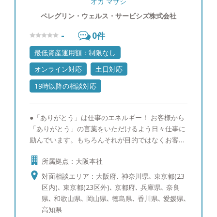
オカ マサシ
ペレグリン・ウェルス・サービシズ株式会社
-
0
件
最低資産運用額：制限なし
オンライン対応
土日対応
19時以降の相談対応
●「ありがとう」は仕事のエネルギー！ お客様から
「ありがとう」の言葉をいただけるよう日々仕事に
励んでいます。もちろんそれが目的ではなくお客様
が自然に喜んでいただけるように、お客様が関心を
所属拠点：大阪本社
お持ちの金融市場の情報収集や銘柄研究など優秀な
他社の担当者に負けないよう取り組んでいます。特
対面相談エリア：大阪府､ 神奈川県､ 東京都(23
に米国株式マーケットはテクノロジーの起点として
区内)､ 東京都(23区外)､ 京都府､ 兵庫県､ 奈良
重要なので、セールスの視点ではなく独立の立場を
県､ 和歌山県､ 岡山県､ 徳島県､ 香川県､ 愛媛県､
生かしてより詳しい情報提供がリアルタイムで出来
高知県