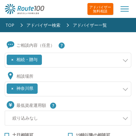
アドバイザー
無料相談
TOP
アドバイザー検索
アドバイザー一覧
ご相談内容（任意）
相続・贈与
×
相談場所
神奈川県
×
最低資産運用額
土日相談可
19時以降の相談可