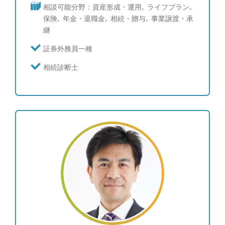
自負しています。 ●セミナー実績：年間20回以上
相談可能分野：資産形成・運用､ ライフプラン､
個人のお客様向けに多数開催。 税理士、相続事業
保険､ 年金・退職金､ 相続・贈与､ 事業譲渡・承
者、生命保険会社、保険代理店、不動産業者、ドク
継
ター、FPなど専門家向けに多数開催。 ●ご相談実
績 年間200回以上 ●運用実績 年利１～７％のポー
証券外務員一種
トフォリオをお客様毎にオーダーメイドでご提案 ●
相続診断士
趣味 二人の子供と遊ぶこと 地元大阪の祭に参加 読
書会への参加