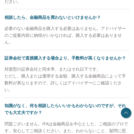
ださい。
た。またAI が自動で運用を行うサービスも拡大して
います。私たちは、資産運用には「人と人との繋が
相談したら、金融商品を買わないといけませんか？
り」が大切だと考えています。 お客様はいつでも
将来や資産に関して思いや不安を抱き、「自分にと
必要のない金融商品を購入する必要はありません。アドバイザー
って最善の提案をしてほしい」「専門家からのアド
のご提案内容に納得がいかなければ、購入する必要はありませ
バイスがほしい」と考えているからです。 資産運
ん。
用を通じて一人ひとりの人生に寄り添う「生涯のパ
ートナー」としてあり続けるために私たちはさらな
証券会社で直接購入する場合より、手数料が高くなりませんか？
る進化をし続けます。
対面型の証券会社と同水準、またはそれ以下です。
ただし、購入または運用する金額、購入する金融商品によって手
数料が異なりますので、詳しくはアドバイザーにご確認くださ
い。
知識がなく、何を相談したらいいかもわからないのですが、それ
でも大丈夫ですか？
問題ございません。IFAは金融商品を中心とした、ご相談のプロで
す。安心してご相談ください。また、わからないこと、疑問に思