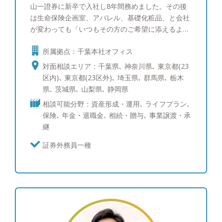
山一證券に新卒で入社し8年間務めました。その後
は生命保険企画室、アパレル、基礎化粧品、と会社
が変わっても「いつもその方のご希望に添えるよう
に」を常にモットーとしてきました。14年ほど前に
所属拠点：千葉本社オフィス
証券界に戻り現在に至っております。大切なご資産
を一緒に増やしていきましょう。
対面相談エリア：千葉県､ 神奈川県､ 東京都(23
区内)､ 東京都(23区外)､ 埼玉県､ 群馬県､ 栃木
県､ 茨城県､ 山梨県､ 静岡県
相談可能分野：資産形成・運用､ ライフプラン､
保険､ 年金・退職金､ 相続・贈与､ 事業譲渡・承
継
証券外務員一種