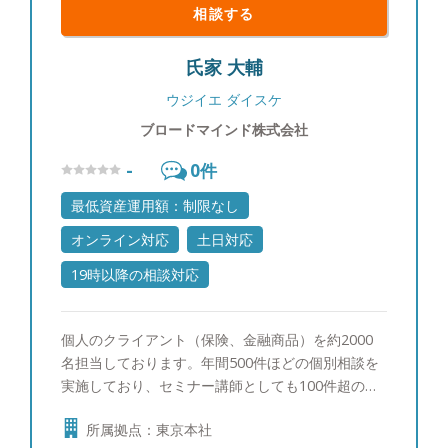
相談する
氏家 大輔
ウジイエ ダイスケ
ブロードマインド株式会社
-
0
件
最低資産運用額：制限なし
オンライン対応
土日対応
19時以降の相談対応
個人のクライアント（保険、金融商品）を約2000
名担当しております。年間500件ほどの個別相談を
実施しており、セミナー講師としても100件超の実
績があります。これまでの経験をいかしてお役に立
所属拠点：東京本社
てたらと思います。