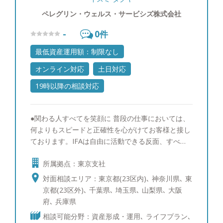
ペレグリン・ウェルス・サービシズ株式会社
-
0
件
最低資産運用額：制限なし
オンライン対応
土日対応
19時以降の相談対応
●関わる人すべてを笑顔に 普段の仕事においては、
何よりもスピードと正確性を心がけてお客様と接し
ております。IFAは自由に活動できる反面、すべて
自分で考えて行動しなくてはなりません。大手証券
所属拠点：東京支社
会社や個人で活動されている優秀なライバルが多い
業界であるため、迅速かつ真心の対応で自分自身を
対面相談エリア：東京都(23区内)､ 神奈川県､ 東
差別化していく必要があると考えております。スピ
京都(23区外)､ 千葉県､ 埼玉県､ 山梨県､ 大阪
ードに加えて高い正確性を持つ情報を提供すること
府､ 兵庫県
ができれば、お客様への印象は良いものに変わると
相談可能分野：資産形成・運用､ ライフプラン､
確信していますので、自分の考えをスピード感持っ