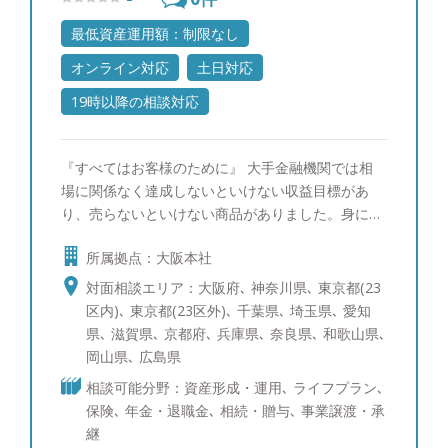
最低資産運用額：制限なし
オンライン対応
土日対応
19時以降の相談対応
『すべてはお客様のために』 大手金融機関では相
場に関係なく達成しないといけない収益目標があ
り、売らないといけない商品がありました。身に付
けた知識やスキルでお客様の役に立ちたいという思
所属拠点：大阪本社
いと現実のギャップは埋められず、一度は運用の仕
事を離れておりましたが、独立系アドバイザーとし
対面相談エリア：大阪府､ 神奈川県､ 東京都(23
て活動する知人からその仕事内容を聞くにつれ、こ
区内)､ 東京都(23区外)､ 千葉県､ 埼玉県､ 愛知
れなら自分の理想とする仕事ができるかもしれな
県､ 滋賀県､ 京都府､ 兵庫県､ 奈良県､ 和歌山県､
い、と一念発起し、現在に至ります。 担当をさせ
岡山県､ 広島県
ていただくお客様には運用に関して私が知っている
相談可能分野：資産形成・運用､ ライフプラン､
すべてをお伝えしたいと思っています。誠実で信頼
保険､ 年金・退職金､ 相続・贈与､ 事業譲渡・承
でき、常に自分の利益のために行動してくれる、そ
継
んなアドバイザーでありたいと思っています。 ◆