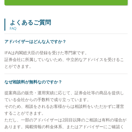
ました。 資産運用は人生を豊かにしてくれる「便
利な乗り物」、保険は豊かな人生から大きく逸脱し
ないための「ガードレール」、何事も攻めと守りの
よくあるご質問
バランスが大事だと考えます。 ●バリューアドバイ
FAQ
ザーズとはどのような会社か 「資産運用」と一言
に言っても、目指すゴールは様々。日々変化するマ
アドバイザーはどんな人ですか？
ーケットに一喜一憂せず、「お客様の目標達成のた
めに必要なアドバイスは何か」をチーム一丸となっ
IFAは内閣総大臣の登録を受けた専門家です。
て考え抜く、それが“バリューアドバイザーズ”で
証券会社に所属していないため、中立的なアドバイスを受けるこ
す。 お客様と目的・目標を共有しながら運用を行
とができます。
う「ゴールベース運用」をご提案しています。ご提
案内容は自分一人で考えるだけでなく、他のアドバ
なぜ相談料が無料なのですか？
イザーや専門家と会議を行い、客観性のあるハイク
オリティな内容です。そして、資産運用は金融商品
提案商品の販売・運用実績に応じて、証券会社等の商品を提供し
を買ってからが本当のスタートであり、アフターフ
ている会社からの手数料で成り立っています。
ォローもしっかり行っています。 ●今後、バリュー
そのため、相談をされるお客様からは相談料をいただかずに運営
アドバイザーズをどのような会社にしていきたいか
することができます。
『お客様のために進化し続ける会社』 インターネ
ただし、一部のアドバイザーは2回目以降のご相談は有料の場合が
ットの普及により、投資家自らが情報を調べ、簡単
あります。掲載情報の料金体系、またはアドバイザーにご確認く
に“１人で運用”することが出来るようになりまし