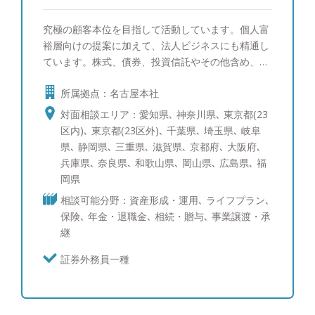
究極の顧客本位を目指して活動しています。個人富
裕層向けの提案に加えて、法人ビジネスにも精通し
ています。株式、債券、投資信託やその他含め、有
価証券/投資全般の知識と実績を持っておりますの
所属拠点：名古屋本社
で、あらゆる相談に対応可能です。 【運用に対す
るモットー】 日本と比較した時に、米国ではすで
対面相談エリア：愛知県､ 神奈川県､ 東京都(23
に顧客本位原則が高い次元で法制化されています。
区内)､ 東京都(23区外)､ 千葉県､ 埼玉県､ 岐阜
我が国の資産運用のさらなる発展のためには、米国
県､ 静岡県､ 三重県､ 滋賀県､ 京都府､ 大阪府､
型の運用サービスの提供は不可欠です。私たちは他
兵庫県､ 奈良県､ 和歌山県､ 岡山県､ 広島県､ 福
に先んじて、今できうる究極の顧客本位を追及して
岡県
まいります。
相談可能分野：資産形成・運用､ ライフプラン､
保険､ 年金・退職金､ 相続・贈与､ 事業譲渡・承
継
証券外務員一種