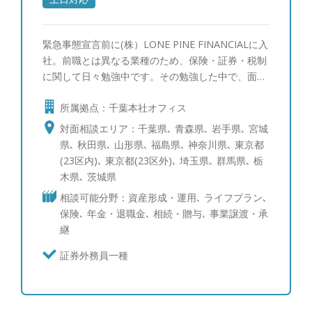
緊急事態宣言前に(株）LONE PINE FINANCIALに入
社。前職とは異なる業種のため、保険・証券・税制
に関して日々勉強中です。その勉強した中で、面白
いなと思ったことや、これができれば便利だなと感
所属拠点：千葉本社オフィス
じたことを皆様にも実感してもらえるようお伝えし
ていければと思います。 【以下のようなことを感
対面相談エリア：千葉県､ 青森県､ 岩手県､ 宮城
じたことがある方、是非一度ご相談ください】 ・
県､ 秋田県､ 山形県､ 福島県､ 神奈川県､ 東京都
お金の不安を先延ばしにしてしまっている ・貯蓄
(23区内)､ 東京都(23区外)､ 埼玉県､ 群馬県､ 栃
を考えているが、なかなか上手く貯められない ・
木県､ 茨城県
将来必要になるかもしれないお金の金額が分からな
相談可能分野：資産形成・運用､ ライフプラン､
い ・月々の支出の管理に苦手意識がある ・そもそ
保険､ 年金・退職金､ 相続・贈与､ 事業譲渡・承
も何を相談したらよいかわからない 【趣味】 キャ
継
ンプ（一年を通してキャンプに行っております。キ
ャンプ好きな方、是非キャンプ話を交えてお話しし
証券外務員一種
ませんか）