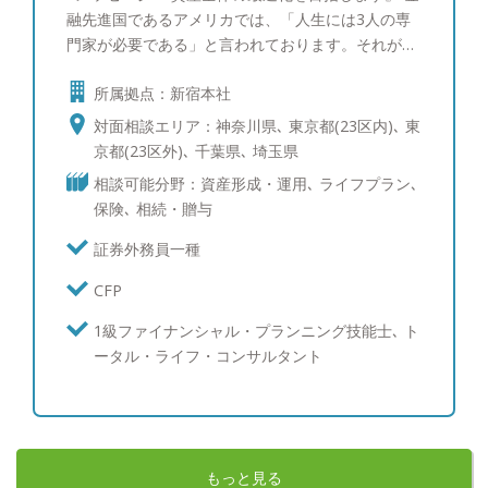
融先進国であるアメリカでは、「人生には3人の専
門家が必要である」と言われております。それが、
医者と弁護士とファイナンシャルアドバイザーで
所属拠点：新宿本社
す。 命の次に大切と言われるお金の専門家とし
て、私が大切にしている事は「誠実と勤勉」です。
対面相談エリア：神奈川県､ 東京都(23区内)､ 東
常に「お客様が自分の“家族”だったら」という視点
京都(23区外)､ 千葉県､ 埼玉県
でお客様と向き合い、資産運用の知識のアップデー
相談可能分野：資産形成・運用､ ライフプラン､
トはもちろんのこと、周辺知識の情報収集にも力を
保険､ 相続・贈与
入れています。 そして、資産運用の仕組みや長期
運用の心の持ちようなど、資産運用の知識をお客様
証券外務員一種
自信にも身につけていただくために「分かりやすい
CFP
説明」を心がけています。 ●趣味 旅行、サウナ、
野球観戦 ●なぜIFAに注目したのか？資産運用や保
1級ファイナンシャル・プランニング技能士､ ト
険が大切だと考える理由について IFA は特定の金融
ータル・ライフ・コンサルタント
機関に所属していないため、金融機関の販売方針や
営業ノルマに縛られない独立した立場です。したが
って、真にお客様のニーズに合ったアドバイスがで
き、転勤も無いため生涯のパートナーとして末長く
お客様との信頼関係を築くことが可能な点に注目し
もっと見る