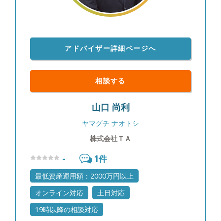
高なものにするために日々尽力していきます。 ●平
成4年2月20日生まれ、山梨県出身 休日は身体を動
かすことが多いです。ジムや散歩で身体を動かして
いると、自然にどんどんアイデアが浮かんできま
アドバイザー詳細ページへ
す。机の上でいくら考えても解決できない難題も、
身体を動かしていると妙案が案外すぐに浮かぶもの
です。やはり気分転換は大事でONとOFFの切り替
相談する
えを大切にしています。 また、田舎出身のためか
都会で生活しているとふとした時に自然に触れたく
山口 尚利
なるので、月に1度はキャンプやバーベキューなど
のアウトドアを楽しんで心身ともにリフレッシュし
ヤマグチ ナオトシ
ています。まだ経験したこともないアウトドアのア
株式会社ＴＡ
クティビティも数多くありますので、アウトドアと
呼ばれるものには一通りチャレンジしたいです。次
-
1
件
の目標は、山梨県出身ですが富士山に登ったことが
ないので、富士山に登って頂上でカップラーメンを
最低資産運用額：2000万円以上
食べることです。こちらも仕事の目標と同様必ず実
オンライン対応
土日対応
現します！（笑）
19時以降の相談対応