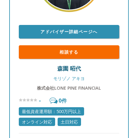
す。何かお悩みの方はぜひ一度ご相談ください。 ●
プライベートについて ・大阪府出身 ・料理するこ
とにハマっています。インターネットで様々なレシ
ピが紹介されているので、一つずつ参考にしながら
アドバイザー詳細ページへ
手作りし、徐々に作れる品数も増え、上達している
と実感しております。自分で作った料理と一緒に美
味しいお酒を飲むのが至福の時間です。プライベー
相談する
トでは今年結婚したので、妻においしいと言っても
らえることが最初の目標です。 また旅行すること
森園 昭代
も大好きなので、コロナ禍以降遠出をする機会がな
くなっていましたが、また落ち着いてきたら47都道
モリゾノ アキヨ
府県制覇を再開したいと思っております。お客様と
株式会社LONE PINE FINANCIAL
の面談時には、手料理のお話やお客様自身が思い出
に残っている旅行先の情報を教えていただければ嬉
-
0
件
しいです。
最低資産運用額：500万円以上
オンライン対応
土日対応