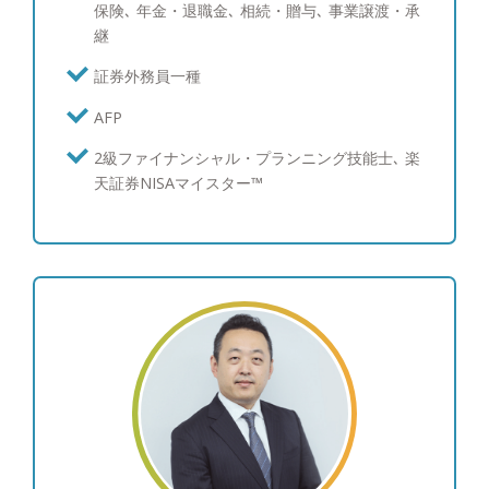
保険､ 年金・退職金､ 相続・贈与､ 事業譲渡・承
てお客様に正確に伝え、実行していくことを大切に
継
しています。また、情報において得意な特定の分野
に偏るのは避けたいと考えており、様々な知識を身
証券外務員一種
に付け、どんな事案にも対応できるスキルを習得す
AFP
るよう日々心掛けております。具体的には、資産運
用のコンサルティングを始め、保険、Ｍ＆Ａ、不動
2級ファイナンシャル・プランニング技能士､ 楽
産、人材紹介、IPO、節税対策など、お客様の人生
天証券NISAマイスター™
や事業を営む中で直面するお悩みを、弊社のフルラ
インナップを活用して高い満足度で解決できると自
負しております。 ●お客様の人生を最高なものに
担当させていただくお客様にはこの思いを持って普
段から接しています。弊社は大手金融機関の知名度
には届かない分、担当させていただいているお客様
には「数ある担当者の中からご縁があって自分を選
んでいただけたのだ」という思いを強く持っていま
す。そのため、資産運用に携わるプロフェッショナ
ルとしてお客様への感謝と喜んでいただきたいとい
う気持ちをより強く持っており、その思いを形にす
べく、わたしを選んでいただいたお客様の人生を最