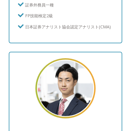
海外の最新情報を収集しています。現在ポートフォ
証券外務員一種
リオ・債券運用を行っている、あるいはこれから検
FP技能検定2級
討中の方々にも、期待にお応え出来るサービスを提
供させて頂けることと自負しています。 【資産運
日本証券アナリスト協会認定アナリスト(CMA)
用：ポートフォリオ運用について】 富裕層の皆様
からは資産を守りながら増やしたいというご要望を
多くいただくため、個別株よりも値動きが安定的な
債券と、インデックス投信やETFの組み合わせを中
心にご提案を行い、継続的な利息とキャピタルゲイ
ンを目指すポートフォリオを構築しています。 結
果としてお客様からは、上下はあるもののご納得い
ただける運用を行えていることから、「亀井さんに
任せて良かった。」と喜んでいただけることが多い
です。 【資産運用：情報収集への取り組み】 とり
わけ債券投資の情報は一般に公開されていないもの
も多いため、週に一度海外の公的機関の一次情報を
確認し、個人でブルームバーグ端末を契約して情報
収集に努めています。商品別の過去の値動きやその
要因も分析し、お客様に情報提供を行っています。