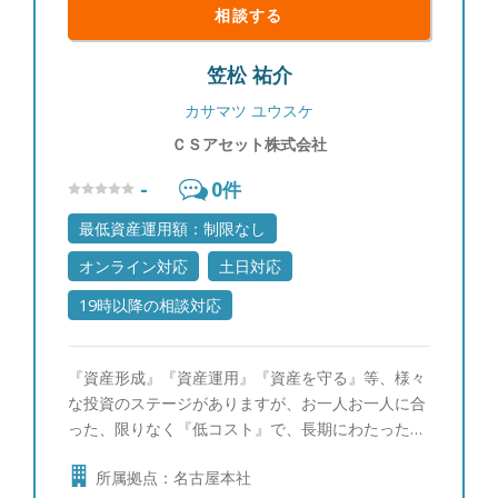
相談する
笠松 祐介
カサマツ ユウスケ
ＣＳアセット株式会社
-
0
件
最低資産運用額：制限なし
オンライン対応
土日対応
19時以降の相談対応
『資産形成』『資産運用』『資産を守る』等、様々
な投資のステージがありますが、お一人お一人に合
った、限りなく『低コスト』で、長期にわたった、
安定的な、ストレスのない投資をご提案させていた
所属拠点：名古屋本社
だきます。お客様の良きアドバイザーとして、一生