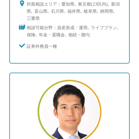
涯寄り添う長期的な視点で、お客様ごとのライフプ
対面相談エリア：愛知県､ 東京都(23区内)､ 新潟
ランに応じた最適なご提案したいという思いからで
県､ 富山県､ 石川県､ 福井県､ 岐阜県､ 静岡県､
す。顧客本位のアドバイスを徹底すること、日々の
三重県
勉強を怠らないこと、目先の相場変動に一喜一憂す
相談可能分野：資産形成・運用､ ライフプラン､
ることのない資産運用のご提案を行うことをモット
保険､ 年金・退職金､ 相続・贈与
ーに、日々研鑽を積んでいます。株式・債券・為替
のなど幅広い知識を経験も生かして、お客様をサポ
証券外務員一種
ートしていきます。短期から長期分散運用まで幅広
いニーズに対応致します。一般保険・専門保険・変
額保険なども必要あればお客様のご要望に合わせて
ご提案致します。 ●投資を始めたばかりの方や運用
に悩まれている方に向けて 投資に対するスタンス
や取り組み方は最初が肝心です。投資の土台を作る
ために、不明点や疑問点にIFAの視点からお答えし
ます。投資に対するスタンスや取り組み方など気に
なることに対して、今までの経験からのキモをお話
します。 ・資産形成から資産運用への流れ ・ポー
トフォリオの決め方、買いのタイミング など興味
がある方はまずはご相談ください。 ●趣味 自転
車、映画鑑賞、読書