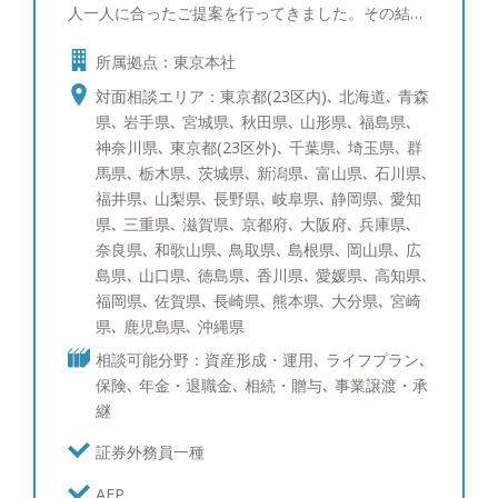
人一人に合ったご提案を行ってきました。その結
果、同期800名の中で１位を取ることができ、会社
所属拠点：東京本社
の看板としてホームページにも掲載されておりまし
た。 その後総合金融代理店を創業し、ファイナン
対面相談エリア：東京都(23区内)､ 北海道､ 青森
シャルプランナーとして幅広いお客様の経済的課題
県､ 岩手県､ 宮城県､ 秋田県､ 山形県､ 福島県､
に向き合って参りました。 このような経験から資
神奈川県､ 東京都(23区外)､ 千葉県､ 埼玉県､ 群
産運用のご相談はもちろんのこと、将来の相続対策
馬県､ 栃木県､ 茨城県､ 新潟県､ 富山県､ 石川県､
や節税対策など幅広い解決策をご提案できます。
福井県､ 山梨県､ 長野県､ 岐阜県､ 静岡県､ 愛知
お客様に寄り添い、中立的立場からフラットな目線
県､ 三重県､ 滋賀県､ 京都府､ 大阪府､ 兵庫県､
でお話させていただきます。セカンドオピニオンと
奈良県､ 和歌山県､ 鳥取県､ 島根県､ 岡山県､ 広
してでも構いませんので、まずはお気軽にご相談く
島県､ 山口県､ 徳島県､ 香川県､ 愛媛県､ 高知県､
ださい。 ●得意な商品・サービス 日本株式（中小
福岡県､ 佐賀県､ 長崎県､ 熊本県､ 大分県､ 宮崎
型株）、日本株式（大型株）、米国株式、先進国債
県､ 鹿児島県､ 沖縄県
券、社債、仕組債、投資信託、ポートフォリオコン
相談可能分野：資産形成・運用､ ライフプラン､
サルティング、生命保険 ●趣味 車、教育について
保険､ 年金・退職金､ 相続・贈与､ 事業譲渡・承
の勉強、グルメ、ゴルフ、ワインを飲むこと、時
継
計・装飾品 ※ゴルフのスコア：100
証券外務員一種
AFP