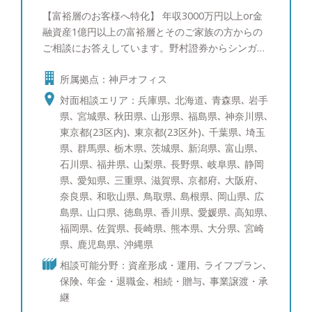
【富裕層のお客様へ特化】 年収3000万円以上or金
融資産1億円以上の富裕層とそのご家族の方からの
ご相談にお答えしています。野村證券からシンガポ
ールへ社費留学し、三菱UFJメリルリンチPB証券で
所属拠点：神戸オフィス
ポートフォリオ運用の研鑽を積んで参りました。富
裕層のご相談者様にもさまざまなお悩みがあるかと
対面相談エリア：兵庫県､ 北海道､ 青森県､ 岩手
存じます。 一方でそのお悩みは、資産運用、贈
県､ 宮城県､ 秋田県､ 山形県､ 福島県､ 神奈川県､
与・相続を含めた資産承継、事業承継、投資教育、
東京都(23区内)､ 東京都(23区外)､ 千葉県､ 埼玉
に大きく分けられるかと存じます。そのそれぞれに
県､ 群馬県､ 栃木県､ 茨城県､ 新潟県､ 富山県､
ついて海外を含めて経験を10年以上積み重ねて参り
石川県､ 福井県､ 山梨県､ 長野県､ 岐阜県､ 静岡
ました。 すでにアドバイザーが担当しているお客
県､ 愛知県､ 三重県､ 滋賀県､ 京都府､ 大阪府､
様も、これからご検討されるお客様にも満足いただ
奈良県､ 和歌山県､ 鳥取県､ 島根県､ 岡山県､ 広
けるサービスをご提供できるかと存じます。 【資
島県､ 山口県､ 徳島県､ 香川県､ 愛媛県､ 高知県､
産運用：ポートフォリオ分析と債券運用への取り組
福岡県､ 佐賀県､ 長崎県､ 熊本県､ 大分県､ 宮崎
み】 ポートフォリオ分析では、ブルームバーグと
県､ 鹿児島県､ 沖縄県
いう機関投資家含めたプロ投資家が愛用する専用情
相談可能分野：資産形成・運用､ ライフプラン､
報端末を使い、サービスをご提供しています。債券
保険､ 年金・退職金､ 相続・贈与､ 事業譲渡・承
運用のスキルは三菱UFJメリルリンチPB証券時代に
継
磨かれ、シンガポールへの社費留学経験を活かし、