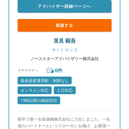
【投資教育】 私立大学でライフプランニングを教
アドバイザー詳細ページへ
えていた経験を通じて、富裕層のお客様のご子息、
ご令嬢に対して投資教育を実施させていただいてお
ります。 【大切にしていること】 「自分が心の底
相談する
から思っていること」をお伝えすることです。マー
ケットの状況が悲観的でもごまかすことはありませ
里見 顕吾
んし、わからない事は正直に「わからない」とお伝
えします。他社の商品が良いと思えば良いと申し上
サトミ ケンゴ
げますし、駄目なものはダメと申し上げます。それ
ノーススターアドバイザリー株式会社
がお客様からの信頼に繋がると思っています。
【自身のマネースタイル】 個別株ですと値動きに
-
0
件
一喜一憂したりと、お客様の大切な時間を自分の心
の動きに使ってしまい、もったいないと思っている
最低資産運用額：制限なし
ので、基本的に収入のうち余ったお金はETFや他の
オンライン対応
土日対応
ファンドなどに積み立てています。 【出身地】 大
阪市 【家族構成】 妻と10歳、8歳の2人の子供がい
19時以降の相談対応
ます。 【趣味】 ゴルフ、旅行、お酒が趣味で、最
近は沖縄に行きました。マイル集めにこだわりがあ
新卒で第一生命保険株式会社に入社しました。一生
り、60万マイルを貯めています。マイル獲得方法を
涯のパートナーというスローガンを掲げ、お客様一
お客様にも伝えることがあります。