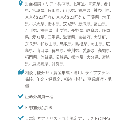
裕層のご相談者様にもさまざまなお悩みがあるかと
対面相談エリア：兵庫県､ 北海道､ 青森県､ 岩手
存じます。 一方でそのお悩みは、資産運用、贈
県､ 宮城県､ 秋田県､ 山形県､ 福島県､ 神奈川県､
与・相続を含めた資産承継、事業承継、投資教育、
東京都(23区内)､ 東京都(23区外)､ 千葉県､ 埼玉
に大きく分けられるかと存じます。そのそれぞれに
県､ 群馬県､ 栃木県､ 茨城県､ 新潟県､ 富山県､
ついて海外を含めて経験を10年以上積み重ねて参り
石川県､ 福井県､ 山梨県､ 長野県､ 岐阜県､ 静岡
ました。 すでにアドバイザーが担当しているお客
県､ 愛知県､ 三重県､ 滋賀県､ 京都府､ 大阪府､
様も、これからご検討されるお客様にも満足いただ
奈良県､ 和歌山県､ 鳥取県､ 島根県､ 岡山県､ 広
けるサービスをご提供できるかと存じます。 【資
島県､ 山口県､ 徳島県､ 香川県､ 愛媛県､ 高知県､
産運用：ポートフォリオ分析と債券運用への取り組
福岡県､ 佐賀県､ 長崎県､ 熊本県､ 大分県､ 宮崎
み】 ポートフォリオ分析では、ブルームバーグと
県､ 鹿児島県､ 沖縄県
いう機関投資家含めたプロ投資家が愛用する専用情
相談可能分野：資産形成・運用､ ライフプラン､
報端末を使い、サービスをご提供しています。債券
保険､ 年金・退職金､ 相続・贈与､ 事業譲渡・承
運用のスキルは三菱UFJメリルリンチPB証券時代に
継
磨かれ、シンガポールへの社費留学経験を活かし、
海外の最新情報を収集しています。現在ポートフォ
証券外務員一種
リオ・債券運用を行っている、あるいはこれから検
FP技能検定2級
討中の方々にも、期待にお応え出来るサービスを提
供させて頂けることと自負しています。 【資産運
日本証券アナリスト協会認定アナリスト(CMA)
用：ポートフォリオ運用について】 富裕層の皆様
からは資産を守りながら増やしたいというご要望を