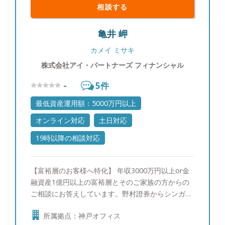
相談する
亀井 岬
カメイ ミサキ
株式会社アイ・パートナーズ フィナンシャル
-
5
件
最低資産運用額：5000万円以上
オンライン対応
土日対応
19時以降の相談対応
【富裕層のお客様へ特化】 年収3000万円以上or金
融資産1億円以上の富裕層とそのご家族の方からの
ご相談にお答えしています。野村證券からシンガポ
ールへ社費留学し、三菱UFJメリルリンチPB証券で
所属拠点：神戸オフィス
ポートフォリオ運用の研鑽を積んで参りました。富