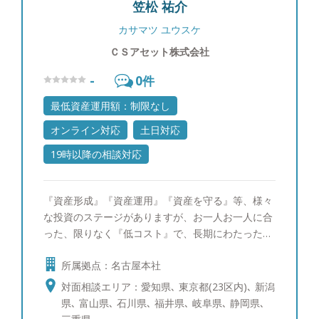
笠松 祐介
んし、わからない事は正直に「わからない」とお伝
えします。他社の商品が良いと思えば良いと申し上
カサマツ ユウスケ
げますし、駄目なものはダメと申し上げます。それ
ＣＳアセット株式会社
がお客様からの信頼に繋がると思っています。
【自身のマネースタイル】 個別株ですと値動きに
-
0
件
一喜一憂したりと、お客様の大切な時間を自分の心
の動きに使ってしまい、もったいないと思っている
最低資産運用額：制限なし
ので、基本的に収入のうち余ったお金はETFや他の
オンライン対応
土日対応
ファンドなどに積み立てています。 【出身地】 大
阪市 【家族構成】 妻と10歳、8歳の2人の子供がい
19時以降の相談対応
ます。 【趣味】 ゴルフ、旅行、お酒が趣味で、最
近は沖縄に行きました。マイル集めにこだわりがあ
『資産形成』『資産運用』『資産を守る』等、様々
り、60万マイルを貯めています。マイル獲得方法を
な投資のステージがありますが、お一人お一人に合
お客様にも伝えることがあります。
った、限りなく『低コスト』で、長期にわたった、
安定的な、ストレスのない投資をご提案させていた
所属拠点：名古屋本社
だきます。お客様の良きアドバイザーとして、一生
涯寄り添う長期的な視点で、お客様ごとのライフプ
対面相談エリア：愛知県､ 東京都(23区内)､ 新潟
ランに応じた最適なご提案したいという思いからで
県､ 富山県､ 石川県､ 福井県､ 岐阜県､ 静岡県､
す。顧客本位のアドバイスを徹底すること、日々の