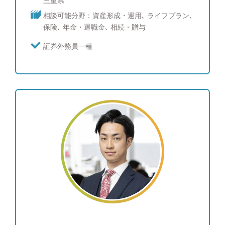
三重県
勉強を怠らないこと、目先の相場変動に一喜一憂す
相談可能分野：資産形成・運用､ ライフプラン､
ることのない資産運用のご提案を行うことをモット
保険､ 年金・退職金､ 相続・贈与
ーに、日々研鑽を積んでいます。株式・債券・為替
のなど幅広い知識を経験も生かして、お客様をサポ
証券外務員一種
ートしていきます。短期から長期分散運用まで幅広
いニーズに対応致します。一般保険・専門保険・変
額保険なども必要あればお客様のご要望に合わせて
ご提案致します。 ●投資を始めたばかりの方や運用
に悩まれている方に向けて 投資に対するスタンス
や取り組み方は最初が肝心です。投資の土台を作る
ために、不明点や疑問点にIFAの視点からお答えし
ます。投資に対するスタンスや取り組み方など気に
なることに対して、今までの経験からのキモをお話
します。 ・資産形成から資産運用への流れ ・ポー
トフォリオの決め方、買いのタイミング など興味
がある方はまずはご相談ください。 ●趣味 自転
車、映画鑑賞、読書