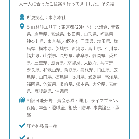
人一人に合ったご提案を行ってきました。その結
果、同期800名の中で１位を取ることができ、会社
所属拠点：東京本社
の看板としてホームページにも掲載されておりまし
た。 その後総合金融代理店を創業し、ファイナン
対面相談エリア：東京都(23区内)､ 北海道､ 青森
シャルプランナーとして幅広いお客様の経済的課題
県､ 岩手県､ 宮城県､ 秋田県､ 山形県､ 福島県､
に向き合って参りました。 このような経験から資
神奈川県､ 東京都(23区外)､ 千葉県､ 埼玉県､ 群
産運用のご相談はもちろんのこと、将来の相続対策
馬県､ 栃木県､ 茨城県､ 新潟県､ 富山県､ 石川県､
や節税対策など幅広い解決策をご提案できます。
福井県､ 山梨県､ 長野県､ 岐阜県､ 静岡県､ 愛知
お客様に寄り添い、中立的立場からフラットな目線
県､ 三重県､ 滋賀県､ 京都府､ 大阪府､ 兵庫県､
でお話させていただきます。セカンドオピニオンと
奈良県､ 和歌山県､ 鳥取県､ 島根県､ 岡山県､ 広
してでも構いませんので、まずはお気軽にご相談く
島県､ 山口県､ 徳島県､ 香川県､ 愛媛県､ 高知県､
ださい。 ●得意な商品・サービス 日本株式（中小
福岡県､ 佐賀県､ 長崎県､ 熊本県､ 大分県､ 宮崎
型株）、日本株式（大型株）、米国株式、先進国債
県､ 鹿児島県､ 沖縄県
券、社債、仕組債、投資信託、ポートフォリオコン
相談可能分野：資産形成・運用､ ライフプラン､
サルティング、生命保険 ●趣味 車、教育について
保険､ 年金・退職金､ 相続・贈与､ 事業譲渡・承
の勉強、グルメ、ゴルフ、ワインを飲むこと、時
継
計・装飾品 ※ゴルフのスコア：100
証券外務員一種
AFP