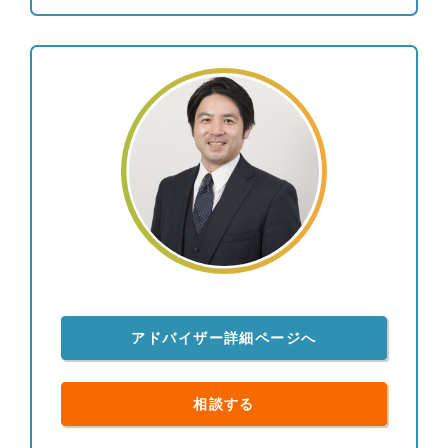
多くいただくため、個別株よりも値動きが安定的な
債券と、インデックス投信やETFの組み合わせを中
心にご提案を行い、継続的な利息とキャピタルゲイ
ンを目指すポートフォリオを構築しています。 結
果としてお客様からは、上下はあるもののご納得い
ただける運用を行えていることから、「亀井さんに
任せて良かった。」と喜んでいただけることが多い
です。 【資産運用：情報収集への取り組み】 とり
わけ債券投資の情報は一般に公開されていないもの
も多いため、週に一度海外の公的機関の一次情報を
確認し、個人でブルームバーグ端末を契約して情報
収集に努めています。商品別の過去の値動きやその
要因も分析し、お客様に情報提供を行っています。
【投資教育】 私立大学でライフプランニングを教
アドバイザー詳細ページへ
えていた経験を通じて、富裕層のお客様のご子息、
ご令嬢に対して投資教育を実施させていただいてお
ります。 【大切にしていること】 「自分が心の底
相談する
から思っていること」をお伝えすることです。マー
ケットの状況が悲観的でもごまかすことはありませ