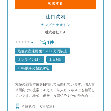
相談する
山口 尚利
ヤマグチ ナオトシ
株式会社ＴＡ
-
1
件
最低資産運用額：2000万円以上
オンライン対応
土日対応
19時以降の相談対応
究極の顧客本位を目指して活動しています。個人富
裕層向けの提案に加えて、法人ビジネスにも精通し
ています。株式、債券、投資信託やその他含め、有
価証券/投資全般の知識と実績を持っておりますの
所属拠点：名古屋本社
で、あらゆる相談に対応可能です。 【運用に対す