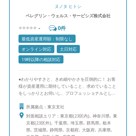
ヌノタ ヒトシ
ペレグリン・ウェルス・サービシズ株式会社
-
0
件
最低資産運用額：制限なし
オンライン対応
土日対応
19時以降の相談対応
●わかりやすさと、きめ細やかさを圧倒的に！ お客
様が資産運用に期待していること、求めていること
をしっかりとお伺いし、プロフェッショナルとして
安心して相談できる担当者を目指しています。 運
所属拠点：東京支社
用商品を選ばれる時も保有された後も、刻一刻と移
り変わるマーケットの影響を受けてお客様は様々な
対面相談エリア：東京都(23区内)､ 神奈川県､ 東
不安をお持ちになることがあります。株式等の価格
京都(23区外)､ 千葉県､ 埼玉県､ 群馬県､ 栃木
変動商品はナマモノと同じで、今日良いと思っても
県､ 茨城県､ 静岡県､ 京都府､ 大阪府､ 兵庫県､
明日も同じく良い状況とは限りません。適宜、お客