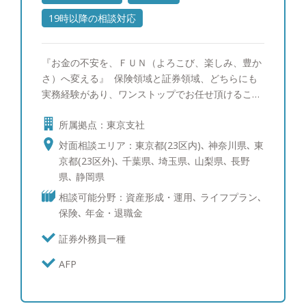
19時以降の相談対応
『お金の不安を、ＦＵＮ（よろこび、楽しみ、豊か
さ）へ変える』 保険領域と証券領域、どちらにも
実務経験があり、ワンストップでお任せ頂けること
が強みです。 またファイナンシャルプランナーと
所属拠点：東京支社
して約3,000人のお客様との面談をし、十人十色の
さまざまな人生観や価値観に触れさせて頂いた経験
対面相談エリア：東京都(23区内)､ 神奈川県､ 東
から、心理学やコミュニケーション、人材育成の領
京都(23区外)､ 千葉県､ 埼玉県､ 山梨県､ 長野
域に強い興味を持つようになりました。「カウンセ
県､ 静岡県
リング」や「コーチング」の資格を取得して、プロ
相談可能分野：資産形成・運用､ ライフプラン､
コーチとしても活動しています。 ●メッセージ 資
保険､ 年金・退職金
産を守り、運用することへのプロフェッショナルで
あることは当然として、さらには資産を「どう活か
証券外務員一種
すか」までを大切に考えています。金融サービスと
AFP
コンサルティングを通じて、経済面だけではなく、
お客様の「人生すべて」がより素晴らしいものとな
るような貢献をし、ご信頼をいただける存在であり