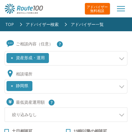
アドバイザー
無料相談
TOP
アドバイザー検索
アドバイザー一覧
ご相談内容（任意）
資産形成・運用
×
相談場所
静岡県
×
最低資産運用額
土日相談可
19時以降の相談可