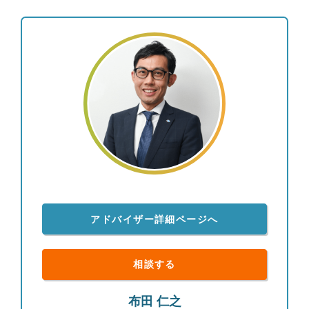
たいです。 ●プライベートの過ごし方 最近、スト
レス解消や健康維持のためにとサウナと銭湯通いを
始めました。水風呂の気持ち良さに目覚めて、自宅
でも冷水シャワーを浴びるほどハマっています。
またここ数年関わっている、人材育成や組織運営に
関するワークショップ等への参加は、勉強というよ
りも人生の楽しみの一つになっています。趣味と実
益を兼ねたライフワークとして継続的に取り組んで
います。
アドバイザー詳細ページへ
相談する
布田 仁之