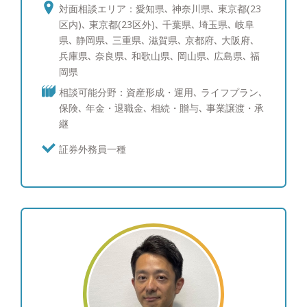
るモットー】 日本と比較した時に、米国ではすで
対面相談エリア：愛知県､ 神奈川県､ 東京都(23
に顧客本位原則が高い次元で法制化されています。
区内)､ 東京都(23区外)､ 千葉県､ 埼玉県､ 岐阜
我が国の資産運用のさらなる発展のためには、米国
県､ 静岡県､ 三重県､ 滋賀県､ 京都府､ 大阪府､
型の運用サービスの提供は不可欠です。私たちは他
兵庫県､ 奈良県､ 和歌山県､ 岡山県､ 広島県､ 福
に先んじて、今できうる究極の顧客本位を追及して
岡県
まいります。
相談可能分野：資産形成・運用､ ライフプラン､
保険､ 年金・退職金､ 相続・贈与､ 事業譲渡・承
継
証券外務員一種