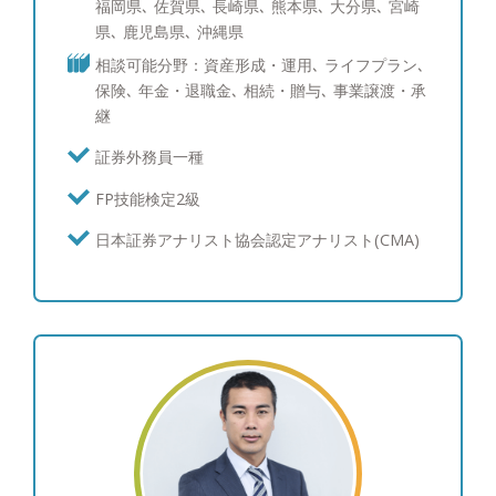
福岡県､ 佐賀県､ 長崎県､ 熊本県､ 大分県､ 宮崎
み】 ポートフォリオ分析では、ブルームバーグと
県､ 鹿児島県､ 沖縄県
いう機関投資家含めたプロ投資家が愛用する専用情
相談可能分野：資産形成・運用､ ライフプラン､
報端末を使い、サービスをご提供しています。債券
保険､ 年金・退職金､ 相続・贈与､ 事業譲渡・承
運用のスキルは三菱UFJメリルリンチPB証券時代に
継
磨かれ、シンガポールへの社費留学経験を活かし、
海外の最新情報を収集しています。現在ポートフォ
証券外務員一種
リオ・債券運用を行っている、あるいはこれから検
FP技能検定2級
討中の方々にも、期待にお応え出来るサービスを提
供させて頂けることと自負しています。 【資産運
日本証券アナリスト協会認定アナリスト(CMA)
用：ポートフォリオ運用について】 富裕層の皆様
からは資産を守りながら増やしたいというご要望を
多くいただくため、個別株よりも値動きが安定的な
債券と、インデックス投信やETFの組み合わせを中
心にご提案を行い、継続的な利息とキャピタルゲイ
ンを目指すポートフォリオを構築しています。 結
果としてお客様からは、上下はあるもののご納得い
ただける運用を行えていることから、「亀井さんに
任せて良かった。」と喜んでいただけることが多い
です。 【資産運用：情報収集への取り組み】 とり