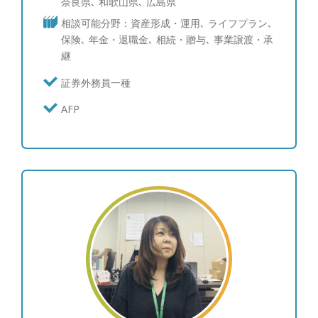
奈良県､ 和歌山県､ 広島県
様の心理状況を想像しながら先回りして情報提供を
相談可能分野：資産形成・運用､ ライフプラン､
行うことで、お客様に資産運用を安心して行ってい
保険､ 年金・退職金､ 相続・贈与､ 事業譲渡・承
ただけることを心掛けています。 ●IFAとしての想
継
い IFAの存在はまだまだご存じない方も多いかと思
います。大切な資産を相談する際には、大手証券の
証券外務員一種
看板に安心感を覚えるお客様もいらっしゃると思い
AFP
ます。ただ、様々な業界でパーソナル化が進んでい
る今、資産運用においてもお客様のご意向や目的は
取引の選択肢や情報も増えていく中でどんどん多様
化しています。だからこそ、数年単位で相談相手が
変わることなく、お客様のご意向やお考えに合わせ
て長期にわたり相談できる存在、サポートできるプ
ロフェッショナルが求められているのだと思いま
す。大手証券にはできない独立系のメリットを是非
ご期待ください。