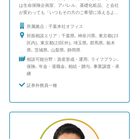
は生命保険企画室、アパレル、基礎化粧品、と会社
が変わっても「いつもその方のご希望に添えるよう
に」を常にモットーとしてきました。14年ほど前に
所属拠点：千葉本社オフィス
証券界に戻り現在に至っております。大切なご資産
を一緒に増やしていきましょう。
対面相談エリア：千葉県､ 神奈川県､ 東京都(23
区内)､ 東京都(23区外)､ 埼玉県､ 群馬県､ 栃木
県､ 茨城県､ 山梨県､ 静岡県
相談可能分野：資産形成・運用､ ライフプラン､
保険､ 年金・退職金､ 相続・贈与､ 事業譲渡・承
継
証券外務員一種