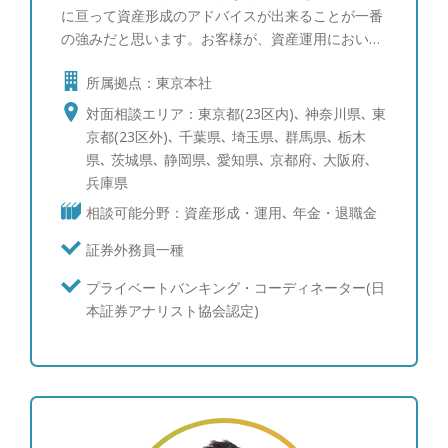
に亘って資産形成のアドバイスが出来ることが一番
の強みだと思います。お客様が、資産運用において
少しでも関心や知識を深めていただいて、運用でワ
所属拠点：東京本社
クワクするようなご提案やアドバイスが出来ること
を願っています。
対面相談エリア：東京都(23区内)､ 神奈川県､ 東
京都(23区外)､ 千葉県､ 埼玉県､ 群馬県､ 栃木
県､ 茨城県､ 静岡県､ 愛知県､ 京都府､ 大阪府､
兵庫県
相談可能分野：資産形成・運用､ 年金・退職金
証券外務員一種
プライベートバンキング・コーディネーター(日
本証券アナリスト協会認定)