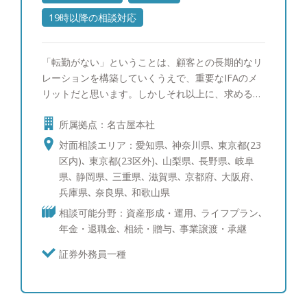
ファンドなどに積み立てています。 【出身地】 大
阪市 【家族構成】 妻と10歳、8歳の2人の子供がい
19時以降の相談対応
ます。 【趣味】 ゴルフ、旅行、お酒が趣味で、最
近は沖縄に行きました。マイル集めにこだわりがあ
「転勤がない」ということは、顧客との長期的なリ
り、60万マイルを貯めています。マイル獲得方法を
レーションを構築していくうえで、重要なIFAのメ
お客様にも伝えることがあります。
リットだと思います。しかしそれ以上に、求める成
果を実現するうえで長期的なプランに基づいて資産
所属拠点：名古屋本社
運用をし、パフォーマンスを向上させることができ
る点が、「転勤がない」ということの意義だと思い
対面相談エリア：愛知県､ 神奈川県､ 東京都(23
ます。ご自身の運用ゴールに向け、長期的な視点で
区内)､ 東京都(23区外)､ 山梨県､ 長野県､ 岐阜
の投資提案をしてまいります。 【運用に対するモ
県､ 静岡県､ 三重県､ 滋賀県､ 京都府､ 大阪府､
ットー】 資産運用の世界はジャングルです。相場
兵庫県､ 奈良県､ 和歌山県
変動の中で日々新しい商品やサービスが登場し、ユ
相談可能分野：資産形成・運用､ ライフプラン､
ーザーがその本質を理解することが時に困難を極め
年金・退職金､ 相続・贈与､ 事業譲渡・承継
る時代。自分自身の主観を頼りに恐る恐る歩を進め
ているのが現状ではないでしょうか。我々は、
証券外務員一種
TA（Trusted Advisors）という社名に「信頼でき
るアドバイザー」という意味を込め、どんなジャン
グルの中にあっても変わらぬ運用の本質だけをお客