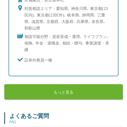
す時間も役職が上がるごとに増えていき、逆に自分
のお客様と向き合う時間はだんだんと減り、本来や
対面相談エリア：愛知県､ 神奈川県､ 東京都(23
るべきことにベクトルを向けられていない自分に不
区内)､ 東京都(23区外)､ 岐阜県､ 静岡県､ 三重
満を感じていました。 ・転勤があることで担当者
県､ 滋賀県､ 京都府､ 大阪府､ 兵庫県､ 奈良県､
として関係が途絶えてしまうことが残念 ・お客様
和歌山県
との時間・お客様のことを考える時間をもっと増や
相談可能分野：資産形成・運用､ ライフプラン､
し、その次の世代（お子様）までお付き合いをして
保険､ 年金・退職金､ 相続・贈与､ 事業譲渡・承
いきたい と強く思うようになりました。 その中で
継
IFAは、会社組織として偏った商品・サービスを案
内するのでなく、お客様1人1人の想い・悩みを知っ
証券外務員一種
たうえで長く寄り添い、良き相談相手になることが
できます。 また、特定の金融機関に属しているわ
けではないので、中立な立場からお話をすることが
できます。 実際にこのようなお客様から相談を受
けております。 ・いくつかの金融機関と取引があ
もっと見る
り、どのように運用したら良いのかわからなくなっ
ている ・中立な立場からアドバイスが欲しい ・家
庭の事情で次世代までの資産管理をしていきたい
よくあるご質問
が、担当者が頻繁に変わるのは困る お困りのこと
FAQ
があればぜひご相談下さい。 ともに寄り添い、伴