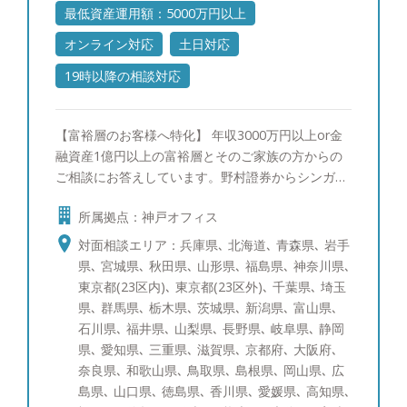
最低資産運用額：5000万円以上
オンライン対応
土日対応
19時以降の相談対応
【富裕層のお客様へ特化】 年収3000万円以上or金
融資産1億円以上の富裕層とそのご家族の方からの
ご相談にお答えしています。野村證券からシンガポ
ールへ社費留学し、三菱UFJメリルリンチPB証券で
所属拠点：神戸オフィス
ポートフォリオ運用の研鑽を積んで参りました。富
裕層のご相談者様にもさまざまなお悩みがあるかと
対面相談エリア：兵庫県､ 北海道､ 青森県､ 岩手
存じます。 一方でそのお悩みは、資産運用、贈
県､ 宮城県､ 秋田県､ 山形県､ 福島県､ 神奈川県､
与・相続を含めた資産承継、事業承継、投資教育、
東京都(23区内)､ 東京都(23区外)､ 千葉県､ 埼玉
に大きく分けられるかと存じます。そのそれぞれに
県､ 群馬県､ 栃木県､ 茨城県､ 新潟県､ 富山県､
ついて海外を含めて経験を10年以上積み重ねて参り
石川県､ 福井県､ 山梨県､ 長野県､ 岐阜県､ 静岡
ました。 すでにアドバイザーが担当しているお客
県､ 愛知県､ 三重県､ 滋賀県､ 京都府､ 大阪府､
様も、これからご検討されるお客様にも満足いただ
奈良県､ 和歌山県､ 鳥取県､ 島根県､ 岡山県､ 広
けるサービスをご提供できるかと存じます。 【資
島県､ 山口県､ 徳島県､ 香川県､ 愛媛県､ 高知県､
産運用：ポートフォリオ分析と債券運用への取り組