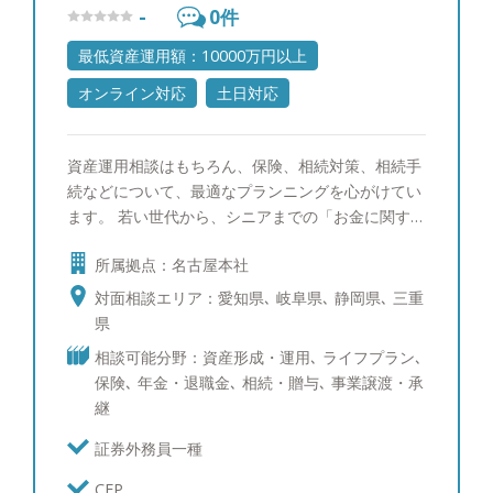
-
0
件
最低資産運用額：10000万円以上
オンライン対応
土日対応
資産運用相談はもちろん、保険、相続対策、相続手
続などについて、最適なプランニングを心がけてい
ます。 若い世代から、シニアまでの「お金に関す
る悩み」の相談業務を行っています。 主に金融資
所属拠点：名古屋本社
産3000万以上のお客様を中心に対応しておりま
す。
対面相談エリア：愛知県､ 岐阜県､ 静岡県､ 三重
県
相談可能分野：資産形成・運用､ ライフプラン､
保険､ 年金・退職金､ 相続・贈与､ 事業譲渡・承
継
証券外務員一種
CFP