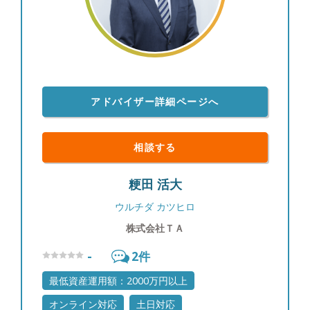
わけ債券投資の情報は一般に公開されていないもの
も多いため、週に一度海外の公的機関の一次情報を
確認し、個人でブルームバーグ端末を契約して情報
収集に努めています。商品別の過去の値動きやその
要因も分析し、お客様に情報提供を行っています。
【投資教育】 私立大学でライフプランニングを教
アドバイザー詳細ページへ
えていた経験を通じて、富裕層のお客様のご子息、
ご令嬢に対して投資教育を実施させていただいてお
ります。 【大切にしていること】 「自分が心の底
相談する
から思っていること」をお伝えすることです。マー
ケットの状況が悲観的でもごまかすことはありませ
粳田 活大
んし、わからない事は正直に「わからない」とお伝
えします。他社の商品が良いと思えば良いと申し上
ウルチダ カツヒロ
げますし、駄目なものはダメと申し上げます。それ
株式会社ＴＡ
がお客様からの信頼に繋がると思っています。
【自身のマネースタイル】 個別株ですと値動きに
-
2
件
一喜一憂したりと、お客様の大切な時間を自分の心
の動きに使ってしまい、もったいないと思っている
最低資産運用額：2000万円以上
ので、基本的に収入のうち余ったお金はETFや他の
オンライン対応
土日対応