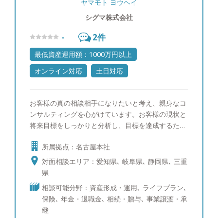
ヤマモト ヨウヘイ
シグマ株式会社
-
2
件
最低資産運用額：1000万円以上
オンライン対応
土日対応
お客様の真の相談相手になりたいと考え、親身なコ
ンサルティングを心がけています。お客様の現状と
将来目標をしっかりと分析し、目標を達成するため
のプランを立案していきます。金融商品も証券アナ
所属拠点：名古屋本社
リストの目線から厳選しておりますので、まずはご
相談ください。 【趣味】 ワイン、ゴルフ、社交ダ
対面相談エリア：愛知県､ 岐阜県､ 静岡県､ 三重
ンス、YouTubeで猫とカワウソの動画を見ること
県
相談可能分野：資産形成・運用､ ライフプラン､
保険､ 年金・退職金､ 相続・贈与､ 事業譲渡・承
継