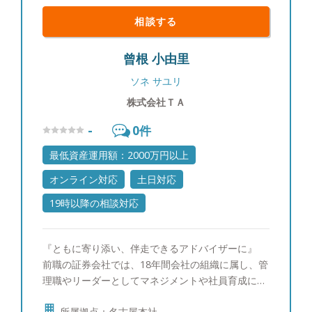
相談する
曾根 小由里
ソネ サユリ
株式会社ＴＡ
-
0
件
最低資産運用額：2000万円以上
オンライン対応
土日対応
19時以降の相談対応
『ともに寄り添い、伴走できるアドバイザーに』
前職の証券会社では、18年間会社の組織に属し、管
理職やリーダーとしてマネジメントや社員育成に長
年積極的に関わってきました。もちろんそれに費や
所属拠点：名古屋本社