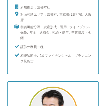
します。特定の金融機関に属さないため、中立的な
所属拠点：京都本社
立場でお客様の資産運用のアドバイスを行うことが
可能です。もちろんノルマもないためお客様と良好
対面相談エリア：京都府､ 東京都(23区内)､ 大阪
な関係が長期に渡って構築できることがやりがいと
府
なっています。一方で、お客様から頂いた手数料で
相談可能分野：資産形成・運用､ ライフプラン､
報酬を得ている以上、責任を持ったお客様対応やア
保険､ 年金・退職金､ 相続・贈与､ 事業譲渡・承
ドバイスがIFAには求められますので、日々勉強の
継
毎日です。お客様1人1人の未来の姿に想いを馳せて
一緒にカタチにしていくご支援ができればと思いま
証券外務員一種
す。 ●専門分野 国内株式・外国株式・投資信託・
相続診断士､ 2級ファイナンシャル・プランニン
債券・外国債券・保険・相続 ●創業経緯 時代と共
グ技能士
に企業と人との関係性も変わりつつあると感じる
中、働き手一人ひとりが柔軟に、そして自由に選択
できる社会であってもいいのではないかと思い起業
を決意。当社の理念は、“真にお客さまのために立
場に立ったアドバイスができる会社であるこ
と”と、“担当者が心から働きやすい環境を整える
事”この2点です。働く者が経済的不安を抱えている
と利益優先の働き方になってしまいがちです。担当
者一人ひとりの満足度を高めることが重要だと考