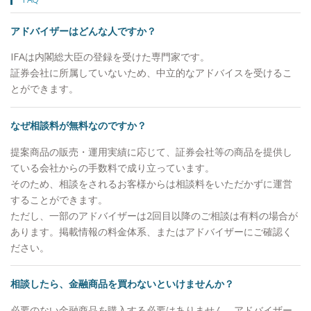
点）】 新型コロナウイルスの影響は当初想定して
いた実体経済に与える影響、相場変動に与える影響
アドバイザーはどんな人ですか？
よりはかなり大きなものとなっております。不安を
感じている方が非常に多いことと思います。 この
IFAは内閣総大臣の登録を受けた専門家です。
ような中、弊社の考え方をご参考までに整理させて
証券会社に所属していないため、中立的なアドバイスを受けるこ
いただきます。今回は単なる不安による需給的下落
とができます。
だけでなく、実際の企業業績に直接的損害をもたら
し、本質的価値自体が一段階下がってしまう（今期
なぜ相談料が無料なのですか？
赤字決算）企業も多数出ると思われます。ただし、
この場合でも5年・10年の長期的視点で見れば継続
提案商品の販売・運用実績に応じて、証券会社等の商品を提供し
保有で大丈夫と判断しております。 株式への投資
ている会社からの手数料で成り立っています。
に関しては、多くの企業は、あらゆる環境に適応し
そのため、相談をされるお客様からは相談料をいただかずに運営
ようとして対応し、企業利益を出すためにあらゆる
することができます。
努力を結集していきます。債券への投資に関しては
ただし、一部のアドバイザーは2回目以降のご相談は有料の場合が
金利は約束なので、着実に支払われ蓄積されてい
あります。掲載情報の料金体系、またはアドバイザーにご確認く
き、REITへの投資に関しても、家賃は約束なので、
ださい。
こちらも着実に支払われて蓄積されていきます。5
年・10年という視点で見れば、年々本質的価値が蓄
相談したら、金融商品を買わないといけませんか？
積されていきます。投資信託を通じて、株式・債
券・REITに分散投資している場合は当然、分散によ
必要のない金融商品を購入する必要はありません。アドバイザー