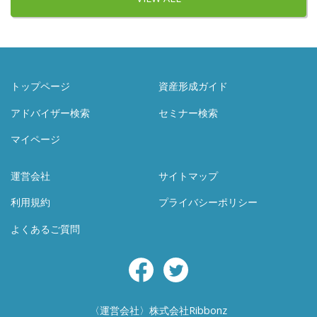
で、口数複利によるドルコスト平均効果が発揮さ
れ、相場の落ち着きとともに花が開くと思われま
す。今は種まきの最適な時期と捉えることができま
す。 今回の新型コロナウイルスの影響は想像以上
に大きいものであることは間違いないところです
が、こういう時こそ信念を持って、じっくりどっし
トップページ
資産形成ガイド
り長期的・本質的視点で継続保有し、銀行に眠って
アドバイザー検索
セミナー検索
いる資金があれば投入し、また、積立し、時間と金
利を味方につけて、将来への布石を着々と打ってい
マイページ
くのが長期的観点から正解と判断しております。
最も不安を感じる時が最も大きな買い場となるとい
運営会社
サイトマップ
うのが市場のリズムです。長期的・本質的に取り組
んでまいりましょう。
利用規約
プライバシーポリシー
よくあるご質問
Facebook
Twitter
〈運営会社〉株式会社Ribbonz