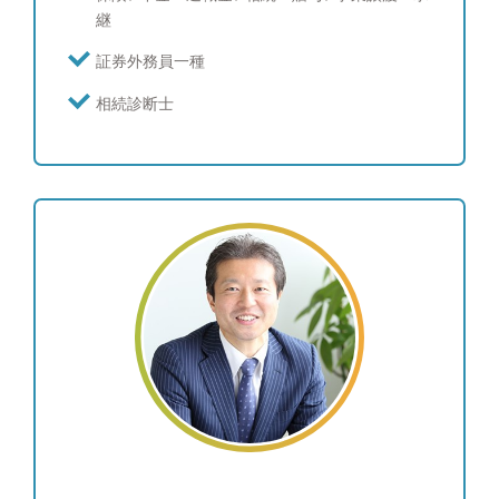
者、生命保険会社、保険代理店、不動産業者、ドク
継
ター、FPなど専門家向けに多数開催。 ●ご相談実
績 年間200回以上 ●運用実績 年利１～７％のポー
証券外務員一種
トフォリオをお客様毎にオーダーメイドでご提案 ●
相続診断士
趣味 二人の子供と遊ぶこと 地元大阪の祭に参加 読
書会への参加