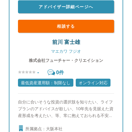
アドバイザー詳細ページへ
相談する
前川 富士雄
マエカワ フジオ
株式会社フューチャー・クリエイション
-
0
件
最低資産運用額：制限なし
オンライン対応
自分に合いそうな投資の選択肢を知りたい、ライフ
プランのアドバイスが欲しい、10年先を見据えた資
産形成を考えたい、等、常に抱えておられる不安
や、思い描く未来へのイメージは千差万別です。あ
所属拠点：大阪本社
なたの今の状況を知ることから始め、いくつかの選