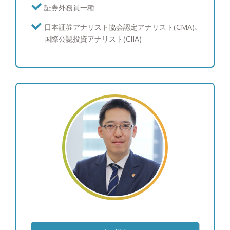
り、無駄を排して低コストで分かりやすい最低限の
証券外務員一種
商品を使用して資産運用を行うことが、多くの方が
日本証券アナリスト協会認定アナリスト(CMA)､
期待するシンプルで効率的な資産運用だと自身の経
国際公認投資アナリスト(CIIA)
験上でも確信しています。当社としても他社にはな
い試みとして初心者向けの資産運用を実際に行って
みて情報公開しており、本当の意味でお客様に寄り
添う金融サービスを実現していきます。他社で提案
された商品や複雑な商品のセカンドオピニオンも是
非お任せください。 ●会社設立経緯：「金融機関は
サービス業であるべき」 会社設立へ私を駆り立て
たひとつの信念です。 これまでの経験から、私
は、お客様の資産運用をサポートするこの仕事は、
紛れもなくサービス業だと考えるようになりまし
た。命の次に大切な資産をどのように育て、守り、
そして未来へ引き継いでいくか、という問いに対し
て真摯に応えていかなければならない仕事であり、
お客様の想いを受けてお客様と長きに渡り共に歩ん
でいく仕事だからです。 その出発点は、商品では
なく、「人と人との繋がり」です。お客様との信頼
関係、それはお客様のお考え・ご意向からサービス