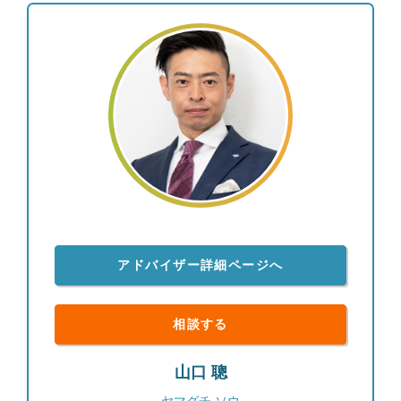
も増え、結果として入社2年目で保険営業員の1%し
か入会できないと言われるMDRTに入会しました。
まだまだプロフェッショナルとしてはこれからです
が、証券・保険の経験と知識を両方身に着けたキャ
リアをさらに進めていくべく、自分の信念を仕事で
表現できる環境としてペレグリンに入社しました。
より自立した立場になったからこそお客様との信頼
関係を今後も大切にして、これから出会うお客様に
も100%安心してご相談いただけるように心がけて
いきます。 ●その他 平成３年12月2日生まれ。滋賀
県出身。
アドバイザー詳細ページへ
相談する
山口 聰
ヤマグチ ソウ