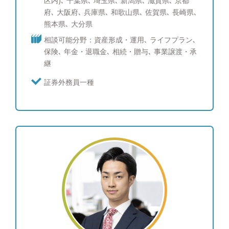
区内)､ 千葉県､ 埼玉県､ 新潟県､ 滋賀県､ 京都
家族への想いなどをお伺いすることが多くございま
府､ 大阪府､ 兵庫県､ 和歌山県､ 佐賀県､ 長崎県､
した。その中でファイナンシャルアドバイザーの仕
熊本県､ 大分県
事とは、単に商品やサービスを案内するだけでな
相談可能分野：資産形成・運用､ ライフプラン､
く、お客様の人生観や想いを知ったうえで長く寄り
保険､ 年金・退職金､ 相続・贈与､ 事業譲渡・承
添い、心から信頼できる相談相手になることが一番
継
重要であると確信しました。お金のことだけでなく
その方の夢を応援できる存在でありたいと思ってい
証券外務員一種
ます。 そのためにも、 ・中立的/客観的な立場で商
品/サービスの提案ができること ・転勤がなく長い
時間軸で責任あるアドバイスが提供できること こ
の二点は譲ることのできない大切なことです。 ま
た、お客様と向き合うにあたり、証券・保険・不動
産・税務など一つ一つの分野を独立させてサポート
を実行するのではなく、これらを複合、最適化しワ
ンストップで解決策を提供することが、複雑化して
いく時代の中で求められていると考えております。
情報があふれる世の中において、お客様の悩みや
不安を軽くし、夢や将来を豊かにするお手伝いがで
きる良きパートナーとして選んでいただけるよう一