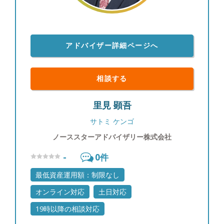
歩一歩前進してまいります。 ●AWパートナーズ株
式会社のビジョン お客様の悩み・不安を軽くし、
夢・将来を豊かに世代を超えて一生涯共に歩む、資
産管理のパートナー ●AWパートナーズ株式会社と
アドバイザー詳細ページへ
は 銀行、証券会社、保険会社をはじめとする特定
の金融機関から独立した存在で、中立的な立場から
お客様にアドバイスを行う資産管理の専門家です。
相談する
偏ったカテゴリーの提案などを行うことなく、お客
様のライフステージや人生に対してのお考えを大切
里見 顕吾
にできるパートナーとしてご相談にのらせていただ
いております。 また転勤がないため、お客様に
サトミ ケンゴ
「実はね・・・」と言っていただけるような良き相
ノーススターアドバイザリー株式会社
談相手になれることを目指しております。 ●こんな
お悩みありませんか？ ・資産運用を何から始めて
-
0
件
いいか分からない ・今やっている方法や、持って
最低資産運用額：制限なし
いる金融商品で良いのか不安 ・相談に乗ってもら
っていた担当者が次々と変わらないか ・年齢や職
オンライン対応
土日対応
業など踏まえて自分に合ったアドバイスが欲しい
19時以降の相談対応
・次世代まで踏まえて資産管理したいが信頼して相
談できる人がいない ・不動産を相続したがどうす