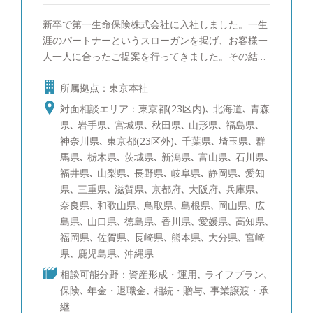
れば良いか分からない ・証券/保険/不動談/自社株
新卒で第一生命保険株式会社に入社しました。一生
など全体感を踏まえたアドバイスが欲しい 困って
涯のパートナーというスローガンを掲げ、お客様一
いる方のお力になりたい。オフィス115なら皆様の
人一人に合ったご提案を行ってきました。その結
悩みや不安を軽くするお手伝いがきっと出来ると思
果、同期800名の中で１位を取ることができ、会社
います。 ＜ご相談前＞ 資産運用や管理といって
所属拠点：東京本社
の看板としてホームページにも掲載されておりまし
も、様々な業種やアセット（保険・証券・不動産な
た。 その後総合金融代理店を創業し、ファイナン
対面相談エリア：東京都(23区内)､ 北海道､ 青森
どの資産の種類）が複合的に絡む場合がほとんどで
シャルプランナーとして幅広いお客様の経済的課題
県､ 岩手県､ 宮城県､ 秋田県､ 山形県､ 福島県､
す。これら各社・各商品にはメリット・デメリット
に向き合って参りました。 このような経験から資
神奈川県､ 東京都(23区外)､ 千葉県､ 埼玉県､ 群
があるので、本来は総合的な見識を持ってバランス
産運用のご相談はもちろんのこと、将来の相続対策
馬県､ 栃木県､ 茨城県､ 新潟県､ 富山県､ 石川県､
よく活用していくことが大切です。しかし一方で、
や節税対策など幅広い解決策をご提案できます。
福井県､ 山梨県､ 長野県､ 岐阜県､ 静岡県､ 愛知
それぞれの業種や会社が各自提案をするので、全く
お客様に寄り添い、中立的立場からフラットな目線
県､ 三重県､ 滋賀県､ 京都府､ 大阪府､ 兵庫県､
違うことを言われ混乱したり、結果的に内容の重複
でお話させていただきます。セカンドオピニオンと
奈良県､ 和歌山県､ 鳥取県､ 島根県､ 岡山県､ 広
した商品に偏っていたりというケースがよく起こり
してでも構いませんので、まずはお気軽にご相談く
島県､ 山口県､ 徳島県､ 香川県､ 愛媛県､ 高知県､
ます。 <ご相談後＞ そこで、AWパートナーズで
ださい。 ●得意な商品・サービス 日本株式（中小
福岡県､ 佐賀県､ 長崎県､ 熊本県､ 大分県､ 宮崎
は、「各業種から独立した立場である」という強み
型株）、日本株式（大型株）、米国株式、先進国債
県､ 鹿児島県､ 沖縄県
を最大限活かし、お客様の悩みや目標に対して中立
券、社債、仕組債、投資信託、ポートフォリオコン
的なアドバイスをおこなうことを何よりも心掛けて
相談可能分野：資産形成・運用､ ライフプラン､
サルティング、生命保険 ●趣味 車、教育について
おります。 お客様ひとりひとりに対して、社内の
保険､ 年金・退職金､ 相続・贈与､ 事業譲渡・承
の勉強、グルメ、ゴルフ、ワインを飲むこと、時
証券・保険・不動産のプロが連携をとりながら、ご
継