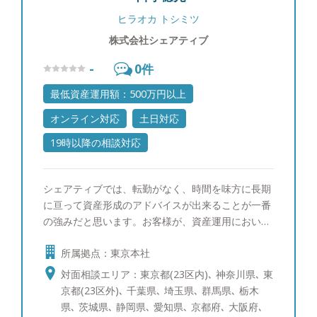
ヒラオカ トシミツ
株式会社シェアティブ
-
0
件
最低資産運用額：500万円以上
オンライン対応
土日対応
19時以降の相談対応
シェアティブでは、転勤がなく、時間を味方に長期
に亘って資産形成のアドバイスが出来ることが一番
の強みだと思います。お客様が、資産運用において
少しでも関心や知識を深めていただいて、運用でワ
所属拠点：東京本社
クワクするようなご提案やアドバイスが出来ること
を願っています。
対面相談エリア：東京都(23区内)､ 神奈川県､ 東
京都(23区外)､ 千葉県､ 埼玉県､ 群馬県､ 栃木
県､ 茨城県､ 静岡県､ 愛知県､ 京都府､ 大阪府､