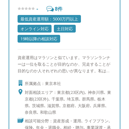
-
8
件
最低資産運用額：5000万円以上
オンライン対応
土日対応
19時以降の相談対応
資産運用はマラソンと似ています。マラソンランナ
ーは一位を取ることが目的なのか、完走することが
目的なのか人それぞれの思いが異なります。私はお
客様の思いをしっかりお伺いさせていただき、ペー
所属拠点：東京本社
ス配分のアドバイスや思いもよらない時の支えとな
る生涯のコーチでありたいと考えています。 資産
対面相談エリア：東京都(23区内)､ 神奈川県､ 東
運用や保全という仕事を通じ、お客様からの感謝を
京都(23区外)､ 千葉県､ 埼玉県､ 群馬県､ 栃木
積み重ねることが私の生きがいです。 私は父親と
県､ 茨城県､ 滋賀県､ 京都府､ 大阪府､ 兵庫県､
してＩＦＡは子供たちに胸を張って誇れる仕事だと
奈良県､ 和歌山県
自負しています。 ●セミナー実績：年間20回以上
相談可能分野：資産形成・運用､ ライフプラン､
個人のお客様向けに多数開催。 税理士、相続事業
保険､ 年金・退職金､ 相続・贈与､ 事業譲渡・承