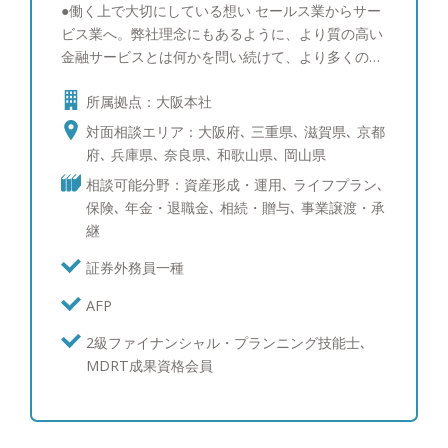
●働く上で大切にしている想い セールス業からサー
ビス業へ。弊社理念にもあるように、より質の高い
金融サービスとは何かを問い続けて、より多くのお
客様に本当にお客様に喜んでいただける金融サービ
所属拠点：大阪本社
スが提供できるように頑張ります。そのためにはわ
たしたちが求められるスキルやノウハウは非常に高
対面相談エリア：大阪府､ 三重県､ 滋賀県､ 京都
いものが求められると思います。証券だけでも保険
府､ 兵庫県､ 奈良県､ 和歌山県､ 岡山県
だけでも足りず、さらに資産に関わる幅広い周辺知
相談可能分野：資産形成・運用､ ライフプラン､
識も大切です。一人ひとりのお客様に合った情報提
保険､ 年金・退職金､ 相続・贈与､ 事業譲渡・承
供を行い、一番信頼していただける担当者を目指す
継
ことはもちろん、社内でも全員のスキルアップのた
めに積極的にリーダーシップを発揮してお客様のた
証券外務員一種
めにチームへの貢献も大切にしていきます。 ●私の
AFP
これまでとこれからについて 6年間証券会社で幅広
い金融商品をお客様に提案していく経験を積み、社
2級ファイナンシャル・プランニング技能士､
内で実績を挙げました。その経験を活かし、より深
MDRT成果資格会員
くお客様との長期的な関係を重視できるのではない
かと考え、スキルアップを目的に生命保険の営業に
転職しました。証券会社時代のお客様との関係はさ
らに広がり、さらに多くの新しいお客様との出会い