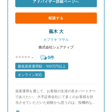
アドバイザー詳細ページへ
への期待に至るまでをしっかり把握した上で、どれ
だけお客様と心を通わせてお話しできるかの積み重
ねに懸かっています。 そして私はこの信念を形に
相談する
する会社を立ち上げました。 代表取締役 山口 聰
蕪木 大
カブラギ マサル
株式会社シェアティブ
-
0
件
最低資産運用額：500万円以上
オンライン対応
資産運用を通じて、お客様の生涯の良きパートナー
でありたい。 大手証券会社にて多くのお客様を担
当させていただいた経験から思うのは、投機的な投
資ではなく、中長期的な視点での資産運用という考