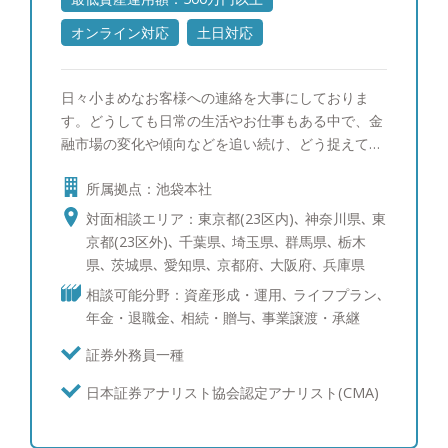
オンライン対応
土日対応
日々小まめなお客様への連絡を大事にしておりま
す。どうしても日常の生活やお仕事もある中で、金
融市場の変化や傾向などを追い続け、どう捉えてい
くのかということは大変です。お客様と共に歩む
所属拠点：池袋本社
IFAとしてそういった情報提供を通し、安心して運
用をして頂くことを心掛けております。
対面相談エリア：東京都(23区内)､ 神奈川県､ 東
京都(23区外)､ 千葉県､ 埼玉県､ 群馬県､ 栃木
県､ 茨城県､ 愛知県､ 京都府､ 大阪府､ 兵庫県
相談可能分野：資産形成・運用､ ライフプラン､
年金・退職金､ 相続・贈与､ 事業譲渡・承継
証券外務員一種
日本証券アナリスト協会認定アナリスト(CMA)