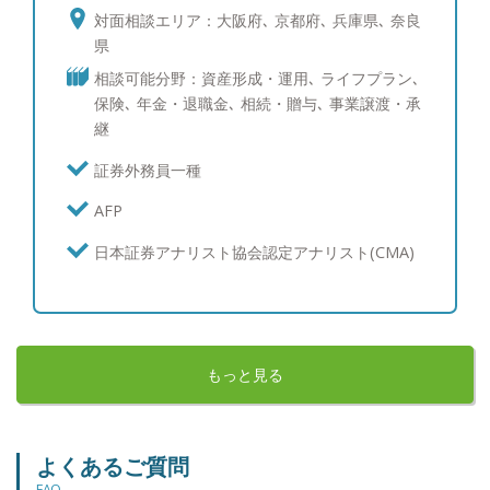
択肢をご案内していきます。 終身雇用・年金制度
対面相談エリア：大阪府､ 京都府､ 兵庫県､ 奈良
の崩壊などにより、企業または個人が持つ大切な資
県
産をどのように守っていくか？そのためのプランニ
相談可能分野：資産形成・運用､ ライフプラン､
ングが重視され、FPの存在価値・重要性は益々高ま
保険､ 年金・退職金､ 相続・贈与､ 事業譲渡・承
っています。 フューチャークリエイションの合言
継
葉は、「あなたの人生に、笑顔と豊かさ、そして感
動を！」。日本中から「老後不安」という言葉をな
証券外務員一種
くしたい。そのような想いを胸に一人でも多くの方
AFP
のお役に立ちたいと考えています。人生100年時代
一生涯寄り添う資産アドバイザーを目指します。
日本証券アナリスト協会認定アナリスト(CMA)
お気軽にまずはご相談ください。 【私のテーマ】
さらに多く、人と喜びを分かち合うにはどうしたら
いいか？ 【好きな本】 成功哲学 【座右の銘】 為
せば成る 【趣味・特技】 仕事で貢献することが何
よりの生きがい。読書、映画鑑賞、フィットネス、
もっと見る
温泉、マッサージ 【休日の過ごし方】 子供と過ご
す 【尊敬する人】 坂本龍馬、松下幸之助、孫正
義、稲盛和夫、スティーブ・ジョブズ 【新型コロ
よくあるご質問
ナウイルスに関する弊社の考え方（20年3月11日時
FAQ