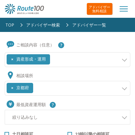
アドバイザー
無料相談
TOP
アドバイザー検索
アドバイザー一覧
ご相談内容（任意）
資産形成・運用
×
相談場所
京都府
×
最低資産運用額
土日相談可
19時以降の相談可