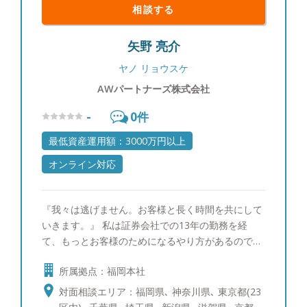
相談する
矢野 亮介
ヤノ リョウスケ
AWパートナーズ株式会社
-
0
件
最低資産運用額：3000万円以上
オンライン対応
『我々は逃げません。お客様と長く時間を共にして
いきます。』 私は証券会社での13年の勤務を経
て、もっとお客様のためになるやり方があるのでは
ないかと思い後悔しないためにAWパートナーズ株
所属拠点：福岡本社
式会社（旧株式会社オフィス115）を設立いたしま
した。お客様からご資産に関するご相談を受ける中
対面相談エリア：福岡県､ 神奈川県､ 東京都(23
で、お一人お一人がこれまで歩まれてきた人生やご