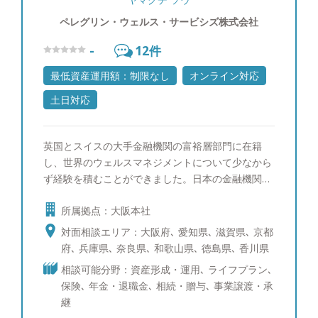
ペレグリン・ウェルス・サービシズ株式会社
-
12
件
最低資産運用額：制限なし
オンライン対応
土日対応
英国とスイスの大手金融機関の富裕層部門に在籍
し、世界のウェルスマネジメントについて少なから
ず経験を積むことができました。日本の金融機関の
担当者とは異なり、商品のセールスではなく金融資
所属拠点：大阪本社
産全体のバランスや配分の管理に注力し、お客様と
の長期的な信頼関係を前提とするスタイルを学ぶこ
対面相談エリア：大阪府､ 愛知県､ 滋賀県､ 京都
とができたことは大きな財産です。また、2010年
府､ 兵庫県､ 奈良県､ 和歌山県､ 徳島県､ 香川県
日本証券アナリスト協会検定会員資格、2011年に
相談可能分野：資産形成・運用､ ライフプラン､
は国際公認投資アナリスト資格を取得し、理論と経
保険､ 年金・退職金､ 相続・贈与､ 事業譲渡・承
験に基づいた運用担当者目線でご相談をお受けする
継
ことができます。商品は資産運用を行う手段であ