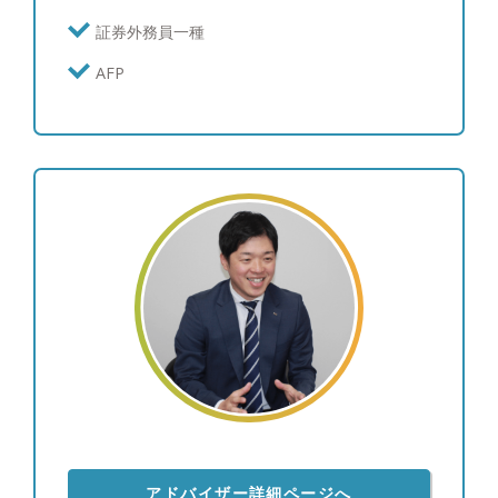
計・装飾品 ※ゴルフのスコア：100
提案や情報提供をおこなっていきます。 また資産
証券外務員一種
関連のお悩みに派生して出てくる、税金や相続・信
託などのご相談に対しても、パートナーシップを結
AFP
んだプロと連携しながら、ワンストップでお応えで
きるよう努めております。 お客様にとって「この
人に相談すれば何かしら解答を出してくれる」とい
う存在でありたいです。
アドバイザー詳細ページへ