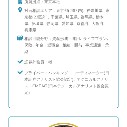
所属拠点：東京本社
え方の重要さです。現在、20年を超えてお取引をい
ただくお客様も複数いらっしゃいます。資産運用を
対面相談エリア：東京都(23区内)､ 神奈川県､ 東
通じて生涯のパートナーに選んでいただければ幸せ
京都(23区外)､ 千葉県､ 埼玉県､ 群馬県､ 栃木
です。
県､ 茨城県､ 静岡県､ 愛知県､ 京都府､ 大阪府､
兵庫県
相談可能分野：資産形成・運用､ ライフプラン､
保険､ 年金・退職金､ 相続・贈与､ 事業譲渡・承
継
証券外務員一種
プライベートバンキング・コーディネーター(日
本証券アナリスト協会認定)､ テクニカルアナリ
ストCMTA®(日本テクニカルアナリスト協会認
定)