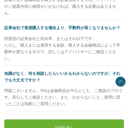
る平均化が行われながら、これら株式・債券・REIT
のご提案内容に納得がいかなければ、購入する必要はありませ
の本質的恩恵を享受していきます。 今後の注意点
ん。
は、市場の動きを模倣・追随するタイプの投資信託
（インデックスファンドのようなタイプ）が変に広
証券会社で直接購入する場合より、手数料が高くなりませんか？
がるにつれて、弊害として上にも下にも本質からズ
レて短期的に上下かけ離れて動く、激しい相場変動
対面型の証券会社と同水準、またはそれ以下です。
の世界が継続的に起こりえ得ると想定されます。
ただし、購入または運用する金額、購入する金融商品によって手
しかし一方で、本質的価値を見て、割安を買い割高
数料が異なりますので、詳しくはアドバイザーにご確認くださ
を売るという価値を提供する投資信託（アクティブ
い。
ファンドのようなタイプ）が一定比率存在すること
で、市場の価格調整機能が働き、かけ離れたブレが
知識がなく、何を相談したらいいかもわからないのですが、それ
修正され本質に戻るという動きは起こってきます。
でも大丈夫ですか？
本質的継続的蓄積と、市場の価格調整機能が十分に
機能していきますと、5年・10年という長期的にみ
問題ございません。IFAは金融商品を中心とした、ご相談のプロで
れば長期的価値の蓄積に伴って上昇していくのが自
す。安心してご相談ください。また、わからないこと、疑問に思
然な姿といえます。 また、さらに、弊社が辿り着
ったことは気軽にご質問ください。
いた分配金再投資受取切り替え生涯キャッシュフロ
ー戦略におきましては、大きく下げたタイミングこ
そ口数複利が加速するタイミングでもありますの
VIEW ALL