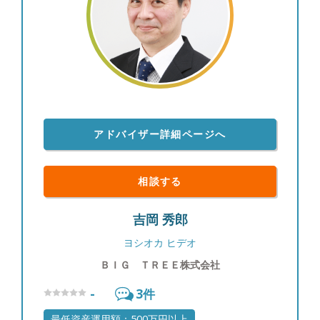
え、業界高水準の報酬率をとっています。その結
果、お客さまにも焦ることなく誠実に向き合えると
考えます。
アドバイザー詳細ページへ
相談する
吉岡 秀郎
ヨシオカ ヒデオ
ＢＩＧ ＴＲＥＥ株式会社
-
3
件
最低資産運用額：500万円以上