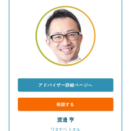
けております。 ・いくつかの金融機関と取引があ
り、どのように運用したら良いのかわからなくなっ
ている ・中立な立場からアドバイスが欲しい ・家
庭の事情で次世代までの資産管理をしていきたい
が、担当者が頻繁に変わるのは困る お困りのこと
があればぜひご相談下さい。 ともに寄り添い、伴
走できるアドバイザーを目指しております。
アドバイザー詳細ページへ
相談する
渡邉 亨
ワタナベ トオル