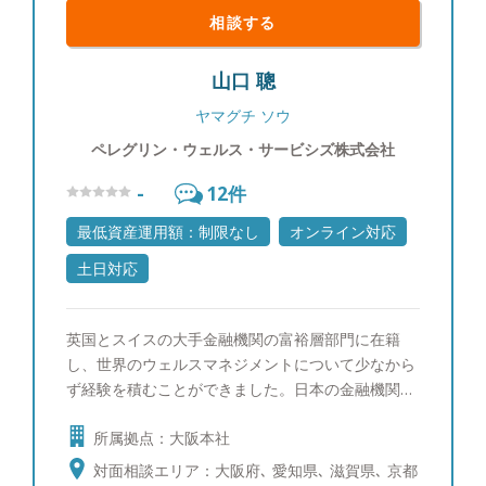
が増え、プライベートな時間も多く取れるので、こ
相談する
れから英会話など30代の習い事に挑戦しようと考え
ております。
山口 聰
ヤマグチ ソウ
ペレグリン・ウェルス・サービシズ株式会社
-
12
件
最低資産運用額：制限なし
オンライン対応
土日対応
英国とスイスの大手金融機関の富裕層部門に在籍
し、世界のウェルスマネジメントについて少なから
ず経験を積むことができました。日本の金融機関の
担当者とは異なり、商品のセールスではなく金融資
所属拠点：大阪本社
産全体のバランスや配分の管理に注力し、お客様と
の長期的な信頼関係を前提とするスタイルを学ぶこ
対面相談エリア：大阪府､ 愛知県､ 滋賀県､ 京都