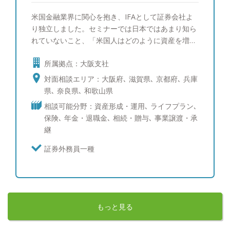
米国金融業界に関心を抱き、IFAとして証券会社よ
り独立しました。セミナーでは日本ではあまり知ら
れていないこと、「米国人はどのように資産を増や
しているのか」を多くのお客様にお伝えしていま
所属拠点：大阪支社
す。今は、証券会社では実現できなかった本当の意
味での「お客様のための資産形成」が実現でき、充
対面相談エリア：大阪府､ 滋賀県､ 京都府､ 兵庫
実した仕事ができています。 【このようなお悩み
県､ 奈良県､ 和歌山県
をお持ちの方、気軽にご相談ください】 ・思うよ
相談可能分野：資産形成・運用､ ライフプラン､
うな投資成果が得られていない ・保有商品につい
保険､ 年金・退職金､ 相続・贈与､ 事業譲渡・承
てアドバイスを聞きたい ・退職後のことや相続の
継
ことなど資産運用に悩んでいる ・担当者が変わっ
て思うような運用ができていない ・長期的に相談
証券外務員一種
できるアドバイザーが欲しい 【運用スタンス】 ・
低コストでの運用 ・相場に左右されない運用 資産
運用に必勝法はありませんが、うまく運用できる確
率を上げることはできます。 金融先進国・米国の
運用方法を学び、上手に資産運用をしていきましょ
もっと見る
う！ 【趣味】 ゴルフ、ワイン、飲み歩き、野球