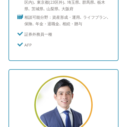
度を詳しく聞きたい方 ・少額資金でコツコツ運用
区内)､ 東京都(23区外)､ 埼玉県､ 群馬県､ 栃木
したい方 ・相続/贈与/退職金でまとまった運用を考
県､ 茨城県､ 山梨県､ 大阪府
えたい方 ・近々、FPに相談を考えている方 ・将来
相談可能分野：資産形成・運用､ ライフプラン､
の為に今から何か始めたい方 どのようなお悩み/ご
保険､ 年金・退職金､ 相続・贈与
相談でもお気軽にお問い合わせ下さい。
証券外務員一種
AFP