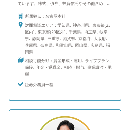
ています。株式、債券、投資信託やその他含め、有
価証券/投資全般の知識と実績を持っておりますの
所属拠点：名古屋本社
で、あらゆる相談に対応可能です。 【運用に対す
るモットー】 日本と比較した時に、米国ではすで
対面相談エリア：愛知県､ 神奈川県､ 東京都(23
に顧客本位原則が高い次元で法制化されています。
区内)､ 東京都(23区外)､ 千葉県､ 埼玉県､ 岐阜
我が国の資産運用のさらなる発展のためには、米国
県､ 静岡県､ 三重県､ 滋賀県､ 京都府､ 大阪府､
型の運用サービスの提供は不可欠です。私たちは他
兵庫県､ 奈良県､ 和歌山県､ 岡山県､ 広島県､ 福
に先んじて、今できうる究極の顧客本位を追及して
岡県
まいります。
相談可能分野：資産形成・運用､ ライフプラン､
保険､ 年金・退職金､ 相続・贈与､ 事業譲渡・承
継
証券外務員一種