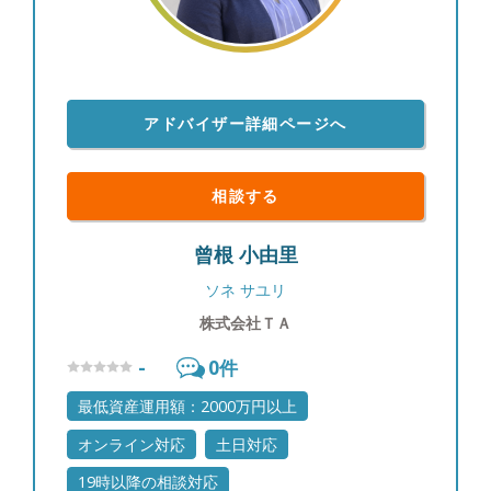
て真摯に応えていかなければならない仕事であり、
お客様の想いを受けてお客様と長きに渡り共に歩ん
でいく仕事だからです。 その出発点は、商品では
なく、「人と人との繋がり」です。お客様との信頼
関係、それはお客様のお考え・ご意向からサービス
アドバイザー詳細ページへ
への期待に至るまでをしっかり把握した上で、どれ
だけお客様と心を通わせてお話しできるかの積み重
ねに懸かっています。 そして私はこの信念を形に
相談する
する会社を立ち上げました。 代表取締役 山口 聰
曾根 小由里
ソネ サユリ
株式会社ＴＡ
-
0
件
最低資産運用額：2000万円以上
オンライン対応
土日対応
19時以降の相談対応