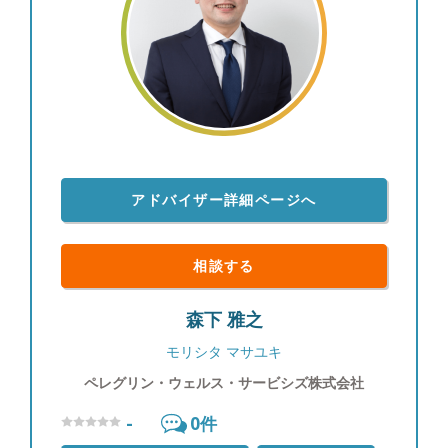
す。そのため、資産運用に携わるプロフェッショナ
ルとしてお客様への感謝と喜んでいただきたいとい
う気持ちをより強く持っており、その思いを形にす
べく、わたしを選んでいただいたお客様の人生を最
高なものにするために日々尽力していきます。 ●平
成4年2月20日生まれ、山梨県出身 休日は身体を動
かすことが多いです。ジムや散歩で身体を動かして
いると、自然にどんどんアイデアが浮かんできま
アドバイザー詳細ページへ
す。机の上でいくら考えても解決できない難題も、
身体を動かしていると妙案が案外すぐに浮かぶもの
です。やはり気分転換は大事でONとOFFの切り替
相談する
えを大切にしています。 また、田舎出身のためか
都会で生活しているとふとした時に自然に触れたく
森下 雅之
なるので、月に1度はキャンプやバーベキューなど
のアウトドアを楽しんで心身ともにリフレッシュし
モリシタ マサユキ
ています。まだ経験したこともないアウトドアのア
ペレグリン・ウェルス・サービシズ株式会社
クティビティも数多くありますので、アウトドアと
呼ばれるものには一通りチャレンジしたいです。次
-
0
件
の目標は、山梨県出身ですが富士山に登ったことが