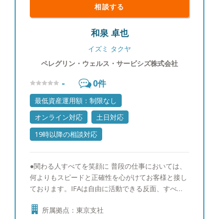
相談する
和泉 卓也
イズミ タクヤ
ペレグリン・ウェルス・サービシズ株式会社
-
0
件
最低資産運用額：制限なし
オンライン対応
土日対応
19時以降の相談対応
●関わる人すべてを笑顔に 普段の仕事においては、
何よりもスピードと正確性を心がけてお客様と接し
ております。IFAは自由に活動できる反面、すべて
自分で考えて行動しなくてはなりません。大手証券
所属拠点：東京支社
会社や個人で活動されている優秀なライバルが多い