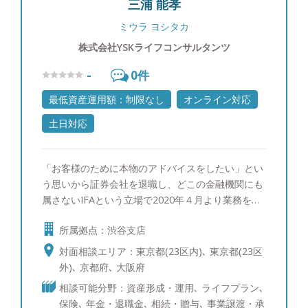
三浦 能孝
ミウラ ヨシタカ
株式会社YSKライフコンサルタンツ
-
0
件
最低資産運用額：制限なし
オンライン対応
土日対応
「お客様のために本物のアドバイスをしたい」とい
う思いから証券会社を退職し、どこの金融機関にも
属さないIFAという立場で2020年４月より業務を行
っています。 証券会社勤務時代、個人投資家に対
所属拠点：渋谷支店
しては、資産運用、相続コンサルティングを行って
きました。法人のお客様に対しては、資産運用に加
対面相談エリア：東京都(23区内)､ 東京都(23区
え、資本政策、Ｍ＆Ａ、資金調達の助言を行ってき
外)､ 京都府､ 大阪府
ました。 私の信念は「お客様を中心に考え、行動
相談可能分野：資産形成・運用､ ライフプラン､
する」 というシンプルなものです。お客様の最善
保険､ 年金・退職金､ 相続・贈与､ 事業譲渡・承