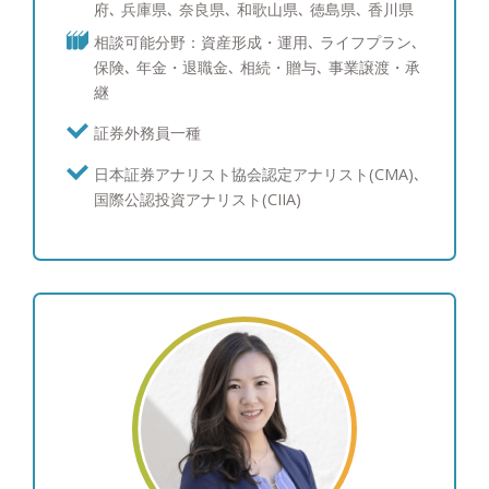
とができたことは大きな財産です。また、2010年
府､ 兵庫県､ 奈良県､ 和歌山県､ 徳島県､ 香川県
日本証券アナリスト協会検定会員資格、2011年に
相談可能分野：資産形成・運用､ ライフプラン､
は国際公認投資アナリスト資格を取得し、理論と経
保険､ 年金・退職金､ 相続・贈与､ 事業譲渡・承
験に基づいた運用担当者目線でご相談をお受けする
継
ことができます。商品は資産運用を行う手段であ
り、無駄を排して低コストで分かりやすい最低限の
証券外務員一種
商品を使用して資産運用を行うことが、多くの方が
日本証券アナリスト協会認定アナリスト(CMA)､
期待するシンプルで効率的な資産運用だと自身の経
国際公認投資アナリスト(CIIA)
験上でも確信しています。当社としても他社にはな
い試みとして初心者向けの資産運用を実際に行って
みて情報公開しており、本当の意味でお客様に寄り
添う金融サービスを実現していきます。他社で提案
された商品や複雑な商品のセカンドオピニオンも是
非お任せください。 ●会社設立経緯：「金融機関は
サービス業であるべき」 会社設立へ私を駆り立て
たひとつの信念です。 これまでの経験から、私
は、お客様の資産運用をサポートするこの仕事は、
紛れもなくサービス業だと考えるようになりまし
た。命の次に大切な資産をどのように育て、守り、
そして未来へ引き継いでいくか、という問いに対し