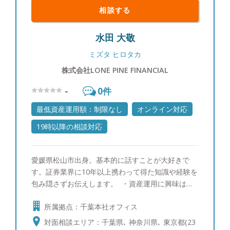
相談する
水田 大敬
ミズタ ヒロタカ
株式会社LONE PINE FINANCIAL
-
0
件
最低資産運用額：制限なし
オンライン対応
19時以降の相談対応
愛媛県松山市出身。基本的に話すことが大好きで
す。証券業界に10年以上携わって得た知識や経験を
包み隠さずお伝えします。 ・資産運用に興味はあ
るが、どこに相談すればいいか分からない方 ・お
所属拠点：千葉本社オフィス
金の増やし方が分からない方 ・月々の生活費や教
育資金・住宅ローン等を見直したい方 ・新NISA制
対面相談エリア：千葉県､ 神奈川県､ 東京都(23