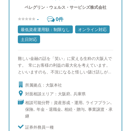
ペレグリン・ウェルス・サービシズ株式会社
-
0
件
最低資産運用額：制限なし
オンライン対応
土日対応
難しい金融の話を「笑い」に変える生粋の大阪人で
す。 常にお客様の利益の最大化を考えています。
といいますのも、不況になると怪しい儲け話しが増
えるので、悪徳金融業者からお客様を守ることを使
所属拠点：大阪本社
命としています。言い換えれば、お客様が相談しや
すい頼れる友人のような存在であることを心掛けて
対面相談エリア：大阪府､ 兵庫県
います。 世の中には、保険・証券・銀行と、業態
相談可能分野：資産形成・運用､ ライフプラン､
の縦割りがもたらす弊害がありますが、わたしが仕
保険､ 年金・退職金､ 相続・贈与､ 事業譲渡・承
事として選んだIFA業界は、垣根を越えたサービス
継
ができる環境と会社の将来性を強く感じています。
余談ですが、ソムリエの資格を持っていますの
証券外務員一種