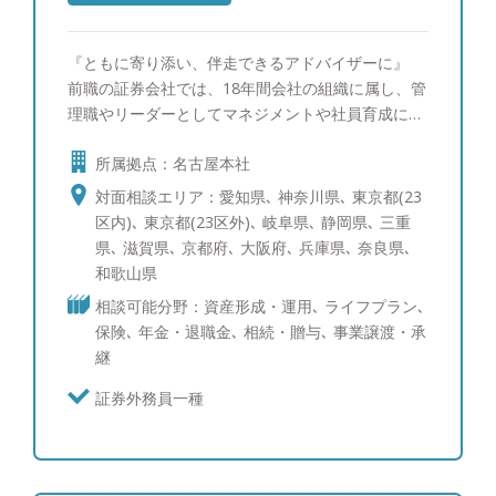
『ともに寄り添い、伴走できるアドバイザーに』
前職の証券会社では、18年間会社の組織に属し、管
理職やリーダーとしてマネジメントや社員育成に長
年積極的に関わってきました。もちろんそれに費や
所属拠点：名古屋本社
す時間も役職が上がるごとに増えていき、逆に自分
のお客様と向き合う時間はだんだんと減り、本来や
対面相談エリア：愛知県､ 神奈川県､ 東京都(23
るべきことにベクトルを向けられていない自分に不
区内)､ 東京都(23区外)､ 岐阜県､ 静岡県､ 三重
満を感じていました。 ・転勤があることで担当者
県､ 滋賀県､ 京都府､ 大阪府､ 兵庫県､ 奈良県､
として関係が途絶えてしまうことが残念 ・お客様
和歌山県
との時間・お客様のことを考える時間をもっと増や
相談可能分野：資産形成・運用､ ライフプラン､
し、その次の世代（お子様）までお付き合いをして
保険､ 年金・退職金､ 相続・贈与､ 事業譲渡・承
いきたい と強く思うようになりました。 その中で
継
IFAは、会社組織として偏った商品・サービスを案
内するのでなく、お客様1人1人の想い・悩みを知っ
証券外務員一種
たうえで長く寄り添い、良き相談相手になることが
できます。 また、特定の金融機関に属しているわ
けではないので、中立な立場からお話をすることが
できます。 実際にこのようなお客様から相談を受