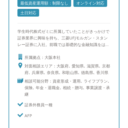
ないので、富士山に登って頂上でカップラーメンを
最低資産運用額：制限なし
オンライン対応
食べることです。こちらも仕事の目標と同様必ず実
土日対応
現します！（笑）
学生時代株式ゼミに所属していたことがきっかけで
証券業界に興味を持ち、三菱UFJモルガン・スタン
レー証券に入社。前職では基礎的な金融知識をはじ
め様々な運用商品を学び、幅広い属性のお客様を担
所属拠点：大阪本社
当させて頂きました。在籍当時お客様から頂戴する
新規導入資金は累計で100億円を超え、シンガポー
対面相談エリア：大阪府､ 愛知県､ 滋賀県､ 京都
ルとオーストラリアの海外研修等を経験。 IFAに転
府､ 兵庫県､ 奈良県､ 和歌山県､ 徳島県､ 香川県
じた後、現在の代表の山口の理念やお客様に対する
相談可能分野：資産形成・運用､ ライフプラン､
姿勢に感銘を受け、2018年にペレグリン・ウェル
保険､ 年金・退職金､ 相続・贈与､ 事業譲渡・承
ス・サービシズへ入社。 お客様へ提案ありきの関
継
係性は元々好きではなく、日々の会話などからのリ
レーションを強めていくことが大事であると考えて
証券外務員一種
おります。結果、運用以外のご相談もお客さまから
AFP
頂けるような関係性が築けたときが、私がこの仕事
をやっていて良かったと感じる時です。 転勤の無