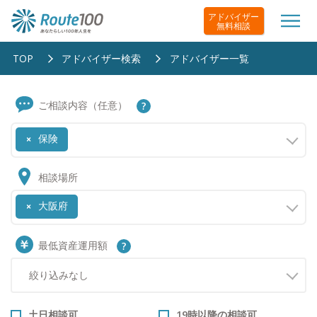
アドバイザー
無料相談
TOP
アドバイザー検索
アドバイザー一覧
ご相談内容（任意）
保険
×
相談場所
大阪府
×
最低資産運用額
土日相談可
19時以降の相談可