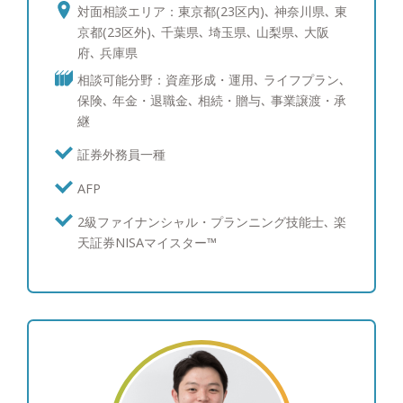
業界であるため、迅速かつ真心の対応で自分自身を
対面相談エリア：東京都(23区内)､ 神奈川県､ 東
差別化していく必要があると考えております。スピ
京都(23区外)､ 千葉県､ 埼玉県､ 山梨県､ 大阪
ードに加えて高い正確性を持つ情報を提供すること
府､ 兵庫県
ができれば、お客様への印象は良いものに変わると
相談可能分野：資産形成・運用､ ライフプラン､
確信していますので、自分の考えをスピード感持っ
保険､ 年金・退職金､ 相続・贈与､ 事業譲渡・承
てお客様に正確に伝え、実行していくことを大切に
継
しています。また、情報において得意な特定の分野
に偏るのは避けたいと考えており、様々な知識を身
証券外務員一種
に付け、どんな事案にも対応できるスキルを習得す
AFP
るよう日々心掛けております。具体的には、資産運
用のコンサルティングを始め、保険、Ｍ＆Ａ、不動
2級ファイナンシャル・プランニング技能士､ 楽
産、人材紹介、IPO、節税対策など、お客様の人生
天証券NISAマイスター™
や事業を営む中で直面するお悩みを、弊社のフルラ
インナップを活用して高い満足度で解決できると自
負しております。 ●お客様の人生を最高なものに
担当させていただくお客様にはこの思いを持って普
段から接しています。弊社は大手金融機関の知名度
には届かない分、担当させていただいているお客様
には「数ある担当者の中からご縁があって自分を選
んでいただけたのだ」という思いを強く持っていま