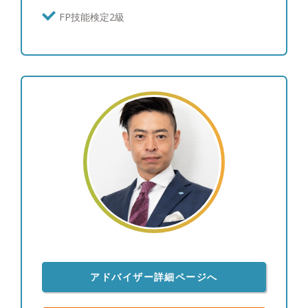
関で中長期での運用目標を見据えた資産運用（ゴー
FP技能検定2級
ルベースアプローチ）の提案が主流となってきてい
ます。ただ、その実現にはやはり長期的にお客様を
支える関係性が前提になります。その点わたしたち
は従来の金融機関と違い、転勤も決まった営業ノル
マもありませんから、生涯担当を実現できる立場に
あり、自分がお客様と共有した資産運用のゴールを
将来共に迎えることが出来ます。ぜひ一緒に安心の
未来に向けて歩んでいきましょう。 ●プライベート
について ・兵庫県出身。昭和６１年９月１３日生
まれ。 ・モチベーションの向上と健康を考え、休
日と可能な限り平日の朝、起床してから30分以内に
ランニングに出掛け、気持ちの良い空気と太陽を浴
びることでリフレッシュしております。起床してす
ぐに日光を浴びることは心の健康にも非常に良い効
用があるようです！ 家族との過ごし方も大きく変
化があり、前職では難しかったのですが平日に家族
全員で食卓を囲む事ができるようになり、週末の金
アドバイザー詳細ページへ
曜日には外食に出かけるなど、休日だけでなく平日
も充実した日々を過ごしております。家族との会話