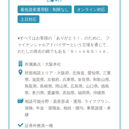
最低資産運用額：制限なし
オンライン対応
土日対応
●すべてはお客様の「ありがとう！」のために。 フ
ァイナンシャルアドバイザーという立場を通じて、
わたしの座右の銘でもある「Ｇｉｖｅ＆Ｇｉｖｅ」
を続けることで自身の担当する全てのお客さまに幸
所属拠点：大阪本社
せになって頂きたいです。そのためには、常に自分
自身が仕事だけでなく人間として成長することで、
対面相談エリア：大阪府､ 北海道､ 愛知県､ 三重
資産運用のご提案だけでなく、お客様のライフスタ
県､ 滋賀県､ 京都府､ 兵庫県､ 奈良県､ 和歌山県､
イルに関わる様々な付加価値の提供が出来ると確信
鳥取県､ 島根県､ 岡山県､ 広島県､ 山口県､ 徳島
しております。そしてどんな些細なことでも、「ま
県､ 香川県､ 愛媛県､ 高知県､ 福岡県､ 沖縄県
ずは蒲生さんに聞いてみよう」と真っ先に声を掛け
相談可能分野：資産形成・運用､ ライフプラン､
てもらえる担当者になれるよう、日々精進しており
保険､ 年金・退職金､ 相続・贈与､ 事業譲渡・承
ます。 ●人生１００年時代を共に歩みましょう！
継
人生１００年時代と言われる中、資産形成の重要性
が高まっていることは事実であり、あらゆる金融機
証券外務員一種