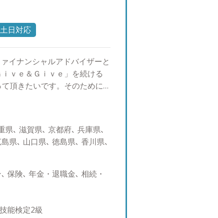
だいております。 また転勤が
ただけるような良き相談相手に
ありませんか？ ・資産運用を何
土日対応
や、持っている金融商品で良い
々と変わらないか ・年齢や職業
ファイナンシャルアドバイザーと
次世代まで踏まえて資産管理し
Ｇｉｖｅ＆Ｇｉｖｅ」を続ける
相続したがどうすれば良いか分
って頂きたいです。そのために
を踏まえたアドバイスが欲しい 困
長することで、資産運用のご提
皆様の悩みや不安を軽くするお手
様々な付加価値の提供が出来る
資産運用や管理といっても、様々
も、「まずは蒲生さんに聞いて
産の種類）が複合的に絡む場合
県､ 滋賀県､ 京都府､ 兵庫県､
なれるよう、日々精進しており
ト・デメリットがあるので、本
広島県､ 山口県､ 徳島県､ 香川県､
 人生１００年時代と言われる
いくことが大切です。しかし一
であり、あらゆる金融機関で中
で、全く違うことを言われ混乱
ースアプローチ）の提案が主流
たりというケースがよく起こり
 保険､ 年金・退職金､ 相続・
長期的にお客様を支える関係性
は、「各業種から独立した立場で
融機関と違い、転勤も決まった
や目標に対して中立的なアドバ
きる立場にあり、自分がお客様
 お客様ひとりひとりに対し
P技能検定2級