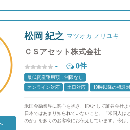
松岡 紀之
マツオカ ノリユキ
ＣＳアセット株式会社
-
0
件
最低資産運用額：制限なし
オンライン対応
土日対応
19時以降の相談
米国金融業界に関心を抱き、IFAとして証券会社
日本ではあまり知られていないこと、「米国人は
のか」を多くのお客様にお伝えしています。今は
へ
た本当の意味での「お客様のための資産形成」が