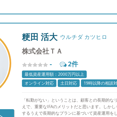
と共有した資産運用のゴールを将来共に迎えるこ
て、社内の証券・保険・不動産のプロが連携をと
の未来に向けて歩んでいきましょう。 ●プライベ
おこなっていきます。 また資産関連のお悩みに派
和６１年９月１３日生まれ。 ・モチベーションの
信託などのご相談に対しても、パートナーシップ
な限り平日の朝、起床してから30分以内にランニ
ワンストップでお応えできるよう努めております。
気と太陽を浴びることでリフレッシュしておりま
談すれば何かしら解答を出してくれる」という存
ることは心の健康にも非常に良い効用があるようで
粳田 活大
ウルチダ カツヒロ
く変化があり、前職では難しかったのですが平日
きるようになり、週末の金曜日には外食に出かけ
株式会社ＴＡ
充実した日々を過ごしております。家族との会話
多く取れるので、これから英会話など30代の習い
-
2
件
す。
最低資産運用額：2000万円以上
オンライン対応
土日対応
19時以降の相談
「転勤がない」ということは、顧客との長期的な
えで、重要なIFAのメリットだと思います。しか
するうえで長期的なプランに基づいて資産運用を
へ