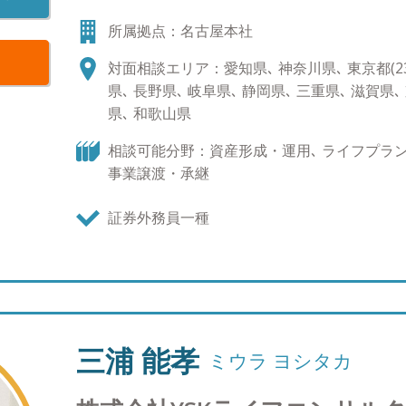
ることができる点が、「転勤がない」ということ
所属拠点：名古屋本社
運用ゴールに向け、長期的な視点での投資提案をし
るモットー】 資産運用の世界はジャングルです。
対面相談エリア：愛知県､ 神奈川県､ 東京都(23区
やサービスが登場し、ユーザーがその本質を理解
県､ 長野県､ 岐阜県､ 静岡県､ 三重県､ 滋賀県､
代。自分自身の主観を頼りに恐る恐る歩を進めて
県､ 和歌山県
か。我々は、TA（Trusted Advisors）とい
という意味を込め、どんなジャングルの中にあっ
相談可能分野：資産形成・運用､ ライフプラン､
お客様にお伝えし、伴走いたします。
事業譲渡・承継
証券外務員一種
三浦 能孝
ミウラ ヨシタカ