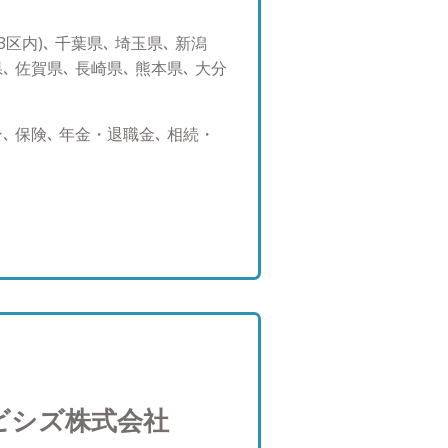
をお伺いすることが多くござい
の仕事とは、単に商品やサービ
区内)､ 千葉県､ 埼玉県､ 新潟
を知ったうえで長く寄り添い、
､ 佐賀県､ 長崎県､ 熊本県､ 大分
であると確信しました。お金の
たいと思っています。 そのた
の提案ができること ・転勤がな
 保険､ 年金・退職金､ 相続・
と この二点は譲ることのでき
あたり、証券・保険・不動産・
実行するのではなく、これらを
ことが、複雑化していく時代の
ふれる世の中において、お客様
手伝いができる良きパートナー
ります。 ●AWパートナーズ株
夢・将来を豊かに世代を超えて
トナーズ株式会社とは 銀行、証
から独立した存在で、中立的な
門家です。偏ったカテゴリーの
ビシズ株式会社
ジや人生に対してのお考えを大