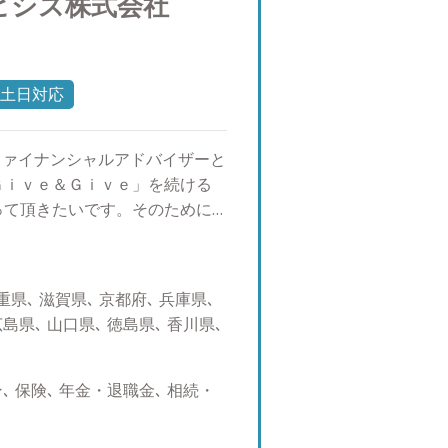
ビシズ株式会社
います。 ●趣味 アウトドア：
ゴルフ：学生時代から我流で覚え
スポーツ観戦：特定の種目が好
姿に力を貰っています。 ●好
土日対応
ていく」高田明／日経BP
ファイナンシャルアドバイザーと
Ｇｉｖｅ＆Ｇｉｖｅ」を続ける
って頂きたいです。そのために
長することで、資産運用のご提
様々な付加価値の提供が出来る
も、「まずは蒲生さんに聞いて
県､ 滋賀県､ 京都府､ 兵庫県､
なれるよう、日々精進しており
広島県､ 山口県､ 徳島県､ 香川県､
 人生１００年時代と言われる
であり、あらゆる金融機関で中
ースアプローチ）の提案が主流
 保険､ 年金・退職金､ 相続・
長期的にお客様を支える関係性
融機関と違い、転勤も決まった