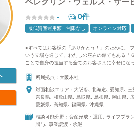
ペレグリン・ウェルス・サー
が起きにくく、中長期の人生設計に適していると思
家族でキャンプやBBQをすることが好きです。 
-
0
件
ました。我流で覚えたため上手くはありません。 
きだというよりもひとつの目標に向って進んでいる
最低資産運用額：制限なし
オンライン対応
きな本 「高田明と読む世阿弥 昨日の自分を超え
●すべてはお客様の「ありがとう！」のために。 
いう立場を通じて、わたしの座右の銘でもある「
ことで自身の担当する全てのお客さまに幸せにな
は、常に自分自身が仕事だけでなく人間として成
へ
所属拠点：大阪本社
案だけでなく、お客様のライフスタイルに関わる
と確信しております。そしてどんな些細なことで
対面相談エリア：大阪府､ 北海道､ 愛知県､ 三重
みよう」と真っ先に声を掛けてもらえる担当者に
奈良県､ 和歌山県､ 鳥取県､ 島根県､ 岡山県､ 
ます。 ●人生１００年時代を共に歩みましょう！
愛媛県､ 高知県､ 福岡県､ 沖縄県
中、資産形成の重要性が高まっていることは事実
長期での運用目標を見据えた資産運用（ゴールベ
相談可能分野：資産形成・運用､ ライフプラン､
となってきています。ただ、その実現にはやはり
贈与､ 事業譲渡・承継
が前提になります。その点わたしたちは従来の金