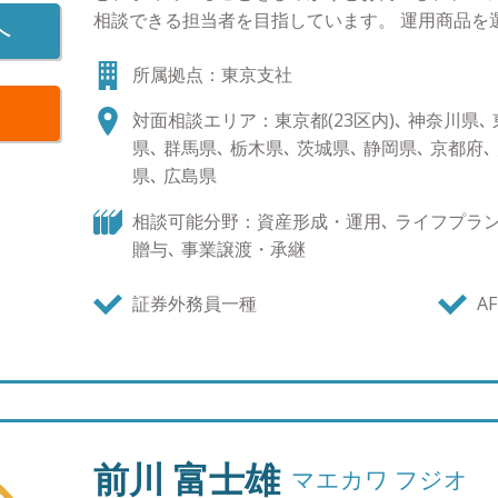
相談できる担当者を目指しています。 運用商品を
へ
刻一刻と移り変わるマーケットの影響を受けてお
所属拠点：東京支社
ることがあります。株式等の価格変動商品はナマ
ても明日も同じく良い状況とは限りません。適宜
対面相談エリア：東京都(23区内)､ 神奈川県､ 東
がら先回りして情報提供を行うことで、お客様に
県､ 群馬県､ 栃木県､ 茨城県､ 静岡県､ 京都府､
だけることを心掛けています。 ●IFAとしての想い
県､ 広島県
い方も多いかと思います。大切な資産を相談する
感を覚えるお客様もいらっしゃると思います。た
相談可能分野：資産形成・運用､ ライフプラン､
が進んでいる今、資産運用においてもお客様のご
贈与､ 事業譲渡・承継
報も増えていく中でどんどん多様化しています。
手が変わることなく、お客様のご意向やお考えに
証券外務員一種
AF
る存在、サポートできるプロフェッショナルが求
大手証券にはできない独立系のメリットを是非ご
前川 富士雄
マエカワ フジオ