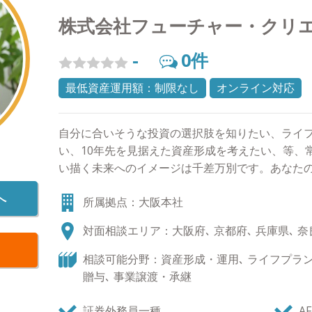
株式会社フューチャー・クリ
-
0
件
最低資産運用額：制限なし
オンライン対応
自分に合いそうな投資の選択肢を知りたい、ライ
い、10年先を見据えた資産形成を考えたい、等、
い描く未来へのイメージは千差万別です。あなた
め、いくつかの選択肢をご案内していきます。 終
へ
所属拠点：大阪本社
より、企業または個人が持つ大切な資産をどのよ
プランニングが重視され、FPの存在価値・重要性
対面相談エリア：大阪府､ 京都府､ 兵庫県､ 奈
チャークリエイションの合言葉は、「あなたの人
動を！」。日本中から「老後不安」という言葉を
相談可能分野：資産形成・運用､ ライフプラン､
胸に一人でも多くの方のお役に立ちたいと考えていま
贈与､ 事業譲渡・承継
り添う資産アドバイザーを目指します。 お気軽に
のテーマ】 さらに多く、人と喜びを分かち合うに
証券外務員一種
AF