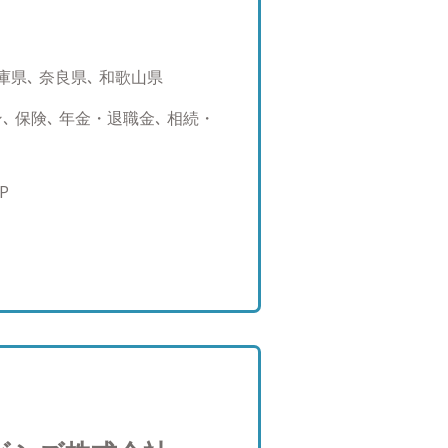
。 漠然と不安だが、何が不安な
と思います。そんなときも気軽
の相談をお受けしているからこ
庫県､ 奈良県､ 和歌山県
る上で大切にしていること 将来
あると思います。考え方や感じ
 保険､ 年金・退職金､ 相続・
化は時としてストレスを与えて
の副作用を減らしストレスが緩
思います。 ●アドバイザーと
P
できる限り解決したいと思って
解決させるためにはそれ相応の
ドバイザーである私はそれを解
決のサポートをする。これを繰
もらえるように精進します。
効性のある対応をすることが難し
をはじめたらそれがゴールでは
え方が変化したときにはメンテ
く担当することができること
スモデルはお客様との利益相反