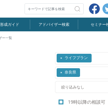
Face
検索
産形成ガイド
アドバイザー検索
セミナー
ザー一覧
ライフプラン
×
奈良県
×
19時以降の相談可