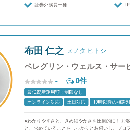
営業ノルマもありませんから、生涯担当を実現で
証券外務員一種
F
と共有した資産運用のゴールを将来共に迎えるこ
の未来に向けて歩んでいきましょう。 ●プライベ
和６１年９月１３日生まれ。 ・モチベーションの
な限り平日の朝、起床してから30分以内にランニ
気と太陽を浴びることでリフレッシュしておりま
ることは心の健康にも非常に良い効用があるようで
布田 仁之
ヌノタ ヒトシ
く変化があり、前職では難しかったのですが平日
きるようになり、週末の金曜日には外食に出かけ
ペレグリン・ウェルス・サー
充実した日々を過ごしております。家族との会話
多く取れるので、これから英会話など30代の習い
-
0
件
す。
最低資産運用額：制限なし
オンライン対応
土日対応
19時以降の相談
●わかりやすさと、きめ細やかさを圧倒的に！ お
と、求めていることをしっかりとお伺いし、プロ