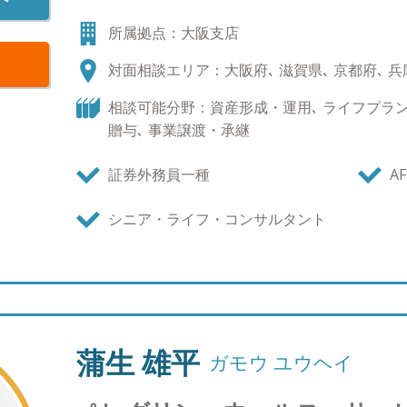
す。 ●相談を検討している方への一言メッセージ
所属拠点：大阪支店
のかわからないといったこともあるのではないか
に相談にいらして下さい。これまで多くのお客様
対面相談エリア：大阪府､ 滋賀県､ 京都府､ 兵
そ、きっとお力になれると思います。 ●仕事をす
起こることを予測しても、そうはならないことも
相談可能分野：資産形成・運用､ ライフプラン､
方の変化によって生活も変化してくでしょう。変
贈与､ 事業譲渡・承継
しまう副作用のようなものもあると思います。こ
和できるような理解者であり相談相手になりたいと
証券外務員一種
AF
してこだわりたいこと お客様が抱えている課題を
います。課題を見つけることは容易ですがそれを
シニア・ライフ・コンサルタント
ノウハウが必要です。お客様は課題を伝える、ア
決するために知識、経験、人脈を総動員し課題解
り返し行っていき「お金周りは任せた」と言って
●GAIAの特長について 資産運用や資産形成は即
く、時間と根気が必要なものだと思います。運用
無く、上手く働いているかのチェックや生活や考
蒲生 雄平
ガモウ ユウヘイ
ナンスをすることが必要です。専任の担当者が長
や、仲介する預かり資産を重視したフィービジネ