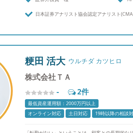
本】 成功哲学 【座右の銘】 為せば成る 【趣味
よりの生きがい。読書、映画鑑賞、フィットネス、
日本証券アナリスト協会認定アナリスト(CMA
ごし方】 子供と過ごす 【尊敬する人】 坂本龍馬
夫、スティーブ・ジョブズ 【新型コロナウイルス
月11日時点）】 新型コロナウイルスの影響は当
影響、相場変動に与える影響よりはかなり大きな
感じている方が非常に多いことと思います。 この
考までに整理させていただきます。今回は単なる
粳田 活大
ウルチダ カツヒロ
く、実際の企業業績に直接的損害をもたらし、本
しまう（今期赤字決算）企業も多数出ると思われま
株式会社ＴＡ
年・10年の長期的視点で見れば継続保有で大丈夫
投資に関しては、多くの企業は、あらゆる環境に
-
2
件
利益を出すためにあらゆる努力を結集していきま
利は約束なので、着実に支払われ蓄積されていき、
最低資産運用額：2000万円以上
賃は約束なので、こちらも着実に支払われて蓄積さ
オンライン対応
土日対応
19時以降の相談
う視点で見れば、年々本質的価値が蓄積されてい
式・債券・REITに分散投資している場合は当然
ら、これら株式・債券・REITの本質的恩恵を享受
「転勤がない」ということは、顧客との長期的な