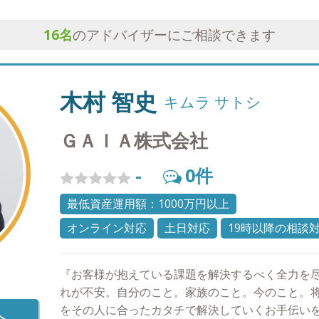
16
名
のアドバイザーにご相談できます
木村 智史
キムラ サトシ
ＧＡＩＡ株式会社
-
0
件
最低資産運用額：1000万円以上
オンライン対応
土日対応
19時以降の相談
『お客様が抱えている課題を解決するべく全力を尽
れが不安。自分のこと。家族のこと。今のこと。
をその人に合ったカタチで解決していくお手伝い
へ