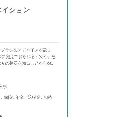
エイション
フプランのアドバイスが欲し
常に抱えておられる不安や、思
の今の状況を知ることから始
身雇用・年金制度の崩壊などに
うに守っていくか？そのための
は益々高まっています。 フュー
良県
生に、笑顔と豊かさ、そして感
なくしたい。そのような想いを
 保険､ 年金・退職金､ 相続・
す。人生100年時代 一生涯寄
まずはご相談ください。 【私
はどうしたらいいか？ 【好きな
P