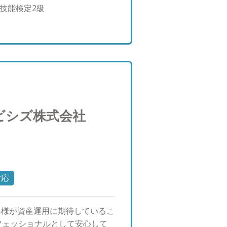
きる立場にあり、自分がお客様
P技能検定2級
とが出来ます。ぜひ一緒に安心
ートについて ・兵庫県出身。昭
向上と健康を考え、休日と可能
ングに出掛け、気持ちの良い空
す。起床してすぐに日光を浴び
す！ 家族との過ごし方も大き
に家族全員で食卓を囲む事がで
るなど、休日だけでなく平日も
ビシズ株式会社
が増え、プライベートな時間も
事に挑戦しようと考えておりま
対応
客様が資産運用に期待しているこ
フェッショナルとして安心して