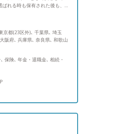
選ばれる時も保有された後も、
客様は様々な不安をお持ちにな
モノと同じで、今日良いと思っ
、お客様の心理状況を想像しな
京都(23区外)､ 千葉県､ 埼玉
資産運用を安心して行っていた
 大阪府､ 兵庫県､ 奈良県､ 和歌山
 IFAの存在はまだまだご存じな
際には、大手証券の看板に安心
だ、様々な業界でパーソナル化
 保険､ 年金・退職金､ 相続・
意向や目的は取引の選択肢や情
だからこそ、数年単位で相談相
合わせて長期にわたり相談でき
P
められているのだと思います。
期待ください。