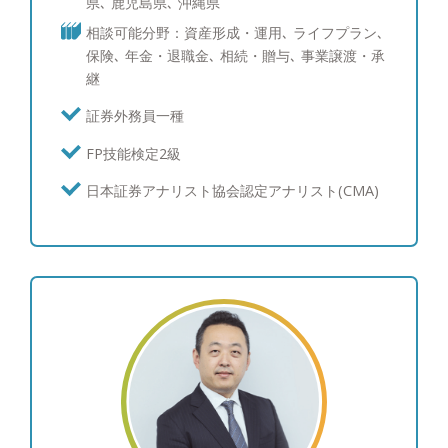
県､ 鹿児島県､ 沖縄県
いう機関投資家含めたプロ投資家が愛用する専用情
相談可能分野：資産形成・運用､ ライフプラン､
報端末を使い、サービスをご提供しています。債券
保険､ 年金・退職金､ 相続・贈与､ 事業譲渡・承
運用のスキルは三菱UFJメリルリンチPB証券時代に
継
磨かれ、シンガポールへの社費留学経験を活かし、
海外の最新情報を収集しています。現在ポートフォ
証券外務員一種
リオ・債券運用を行っている、あるいはこれから検
FP技能検定2級
討中の方々にも、期待にお応え出来るサービスを提
供させて頂けることと自負しています。 【資産運
日本証券アナリスト協会認定アナリスト(CMA)
用：ポートフォリオ運用について】 富裕層の皆様
からは資産を守りながら増やしたいというご要望を
多くいただくため、個別株よりも値動きが安定的な
債券と、インデックス投信やETFの組み合わせを中
心にご提案を行い、継続的な利息とキャピタルゲイ
ンを目指すポートフォリオを構築しています。 結
果としてお客様からは、上下はあるもののご納得い
ただける運用を行えていることから、「亀井さんに
任せて良かった。」と喜んでいただけることが多い
です。 【資産運用：情報収集への取り組み】 とり
わけ債券投資の情報は一般に公開されていないもの