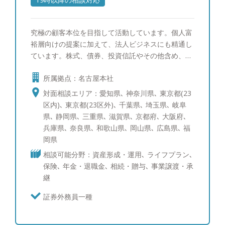
ます。 【趣味】 ゴルフ、旅行、お酒が趣味で、最
近は沖縄に行きました。マイル集めにこだわりがあ
究極の顧客本位を目指して活動しています。個人富
り、60万マイルを貯めています。マイル獲得方法を
裕層向けの提案に加えて、法人ビジネスにも精通し
お客様にも伝えることがあります。
ています。株式、債券、投資信託やその他含め、有
価証券/投資全般の知識と実績を持っておりますの
所属拠点：名古屋本社
で、あらゆる相談に対応可能です。 【運用に対す
るモットー】 日本と比較した時に、米国ではすで
対面相談エリア：愛知県､ 神奈川県､ 東京都(23
に顧客本位原則が高い次元で法制化されています。
区内)､ 東京都(23区外)､ 千葉県､ 埼玉県､ 岐阜
我が国の資産運用のさらなる発展のためには、米国
県､ 静岡県､ 三重県､ 滋賀県､ 京都府､ 大阪府､
型の運用サービスの提供は不可欠です。私たちは他
兵庫県､ 奈良県､ 和歌山県､ 岡山県､ 広島県､ 福
に先んじて、今できうる究極の顧客本位を追及して
岡県
まいります。
相談可能分野：資産形成・運用､ ライフプラン､
保険､ 年金・退職金､ 相続・贈与､ 事業譲渡・承
継
証券外務員一種