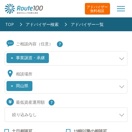
アドバイザー
無料相談
TOP
アドバイザー検索
アドバイザー一覧
ご相談内容（任意）
事業譲渡・承継
×
相談場所
岡山県
×
最低資産運用額
土日相談可
19時以降の相談可