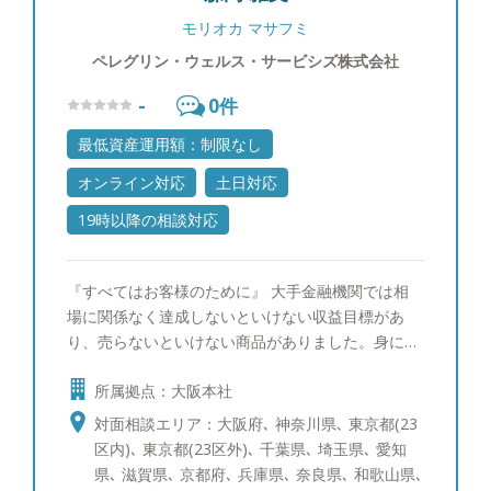
モリオカ マサフミ
ペレグリン・ウェルス・サービシズ株式会社
-
0
件
最低資産運用額：制限なし
オンライン対応
土日対応
19時以降の相談対応
『すべてはお客様のために』 大手金融機関では相
場に関係なく達成しないといけない収益目標があ
り、売らないといけない商品がありました。身に付
けた知識やスキルでお客様の役に立ちたいという思
所属拠点：大阪本社
いと現実のギャップは埋められず、一度は運用の仕
事を離れておりましたが、独立系アドバイザーとし
対面相談エリア：大阪府､ 神奈川県､ 東京都(23
て活動する知人からその仕事内容を聞くにつれ、こ
区内)､ 東京都(23区外)､ 千葉県､ 埼玉県､ 愛知
れなら自分の理想とする仕事ができるかもしれな
県､ 滋賀県､ 京都府､ 兵庫県､ 奈良県､ 和歌山県､