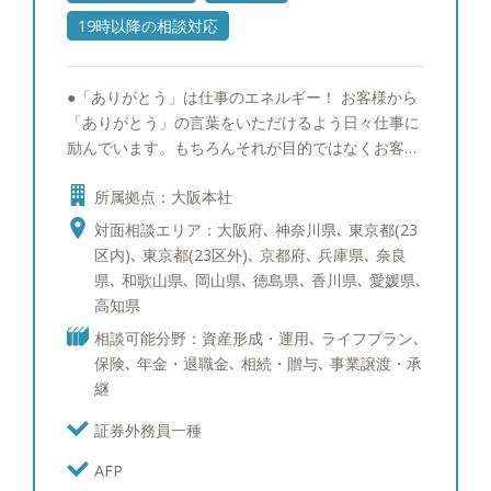
19時以降の相談対応
●「ありがとう」は仕事のエネルギー！ お客様から
「ありがとう」の言葉をいただけるよう日々仕事に
励んでいます。もちろんそれが目的ではなくお客様
が自然に喜んでいただけるように、お客様が関心を
所属拠点：大阪本社
お持ちの金融市場の情報収集や銘柄研究など優秀な
他社の担当者に負けないよう取り組んでいます。特
対面相談エリア：大阪府､ 神奈川県､ 東京都(23
に米国株式マーケットはテクノロジーの起点として
区内)､ 東京都(23区外)､ 京都府､ 兵庫県､ 奈良
重要なので、セールスの視点ではなく独立の立場を
県､ 和歌山県､ 岡山県､ 徳島県､ 香川県､ 愛媛県､
生かしてより詳しい情報提供がリアルタイムで出来
高知県
るよう心掛けています。また、これまでの経験を生
相談可能分野：資産形成・運用､ ライフプラン､
かして資産運用以外のお客様のお悩み（相続対策・
保険､ 年金・退職金､ 相続・贈与､ 事業譲渡・承
保険コンサルティング・M＆Aなど法人様の課題）
継
についても、今まで以上に的確なアドバイスができ
るよう情報収集と勉強に日々精進し、お客様から必
証券外務員一種
要とされるプロフェッショナルになりたいと思って
AFP
います。 ●お客様の資産運用やライフプランの目標