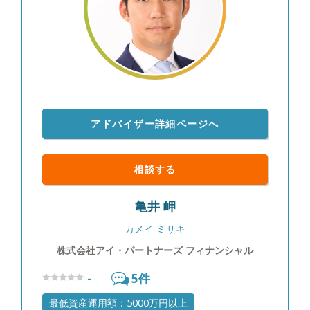
表現できる環境としてペレグリンに入社しました。
より自立した立場になったからこそお客様との信頼
関係を今後も大切にして、これから出会うお客様に
も100%安心してご相談いただけるように心がけて
いきます。 ●その他 平成３年12月2日生まれ。滋賀
県出身。
アドバイザー詳細ページへ
相談する
亀井 岬
カメイ ミサキ
株式会社アイ・パートナーズ フィナンシャル
-
5
件
最低資産運用額：5000万円以上