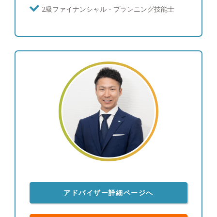
達成に向けて全力でサポートさせていただきます。
2級ファイナンシャル・プランニング技能士
資産運用やライフプランにおける目標はお客様によ
って様々です。例えば、先代から引き継いだ資産を
自分の代で減らさずに次の世代に引き継ぎたいとい
った世代を超えた長期間の目標から、数年後のマイ
カー買い替え資金を確保したいといった短期間の目
標までといった具合にその思いは多岐にわたりま
す。まずはお客様とのお打ち合わせの中でしっかり
と目標を共有させていただき、その目標達成に向け
てのライフプランの作成や見直し、運用計画におけ
る資産の配分、定期的な状況チェックや資産配分の
見直し、日々の情報提供までしっかりサポートさせ
ていただきます。資産関係全般なんでも大丈夫で
す。何かお悩みの方はぜひ一度ご相談ください。 ●
プライベートについて ・大阪府出身 ・料理するこ
とにハマっています。インターネットで様々なレシ
ピが紹介されているので、一つずつ参考にしながら
アドバイザー詳細ページへ
手作りし、徐々に作れる品数も増え、上達している
と実感しております。自分で作った料理と一緒に美
味しいお酒を飲むのが至福の時間です。プライベー