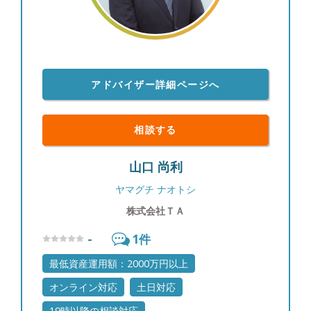
も多いため、週に一度海外の公的機関の一次情報を
確認し、個人でブルームバーグ端末を契約して情報
収集に努めています。商品別の過去の値動きやその
要因も分析し、お客様に情報提供を行っています。
【投資教育】 私立大学でライフプランニングを教
アドバイザー詳細ページへ
えていた経験を通じて、富裕層のお客様のご子息、
ご令嬢に対して投資教育を実施させていただいてお
ります。 【大切にしていること】 「自分が心の底
相談する
から思っていること」をお伝えすることです。マー
ケットの状況が悲観的でもごまかすことはありませ
山口 尚利
んし、わからない事は正直に「わからない」とお伝
えします。他社の商品が良いと思えば良いと申し上
ヤマグチ ナオトシ
げますし、駄目なものはダメと申し上げます。それ
株式会社ＴＡ
がお客様からの信頼に繋がると思っています。
【自身のマネースタイル】 個別株ですと値動きに
-
1
件
一喜一憂したりと、お客様の大切な時間を自分の心
の動きに使ってしまい、もったいないと思っている
最低資産運用額：2000万円以上
ので、基本的に収入のうち余ったお金はETFや他の
オンライン対応
土日対応
ファンドなどに積み立てています。 【出身地】 大
阪市 【家族構成】 妻と10歳、8歳の2人の子供がい
19時以降の相談対応