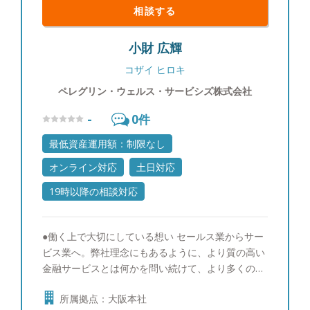
相談する
トでは今年結婚したので、妻においしいと言っても
らえることが最初の目標です。 また旅行すること
小財 広輝
も大好きなので、コロナ禍以降遠出をする機会がな
くなっていましたが、また落ち着いてきたら47都道
コザイ ヒロキ
府県制覇を再開したいと思っております。お客様と
ペレグリン・ウェルス・サービシズ株式会社
の面談時には、手料理のお話やお客様自身が思い出
に残っている旅行先の情報を教えていただければ嬉
-
0
件
しいです。
最低資産運用額：制限なし
オンライン対応
土日対応
19時以降の相談対応
●働く上で大切にしている想い セールス業からサー
ビス業へ。弊社理念にもあるように、より質の高い
金融サービスとは何かを問い続けて、より多くのお
客様に本当にお客様に喜んでいただける金融サービ
所属拠点：大阪本社
スが提供できるように頑張ります。そのためにはわ