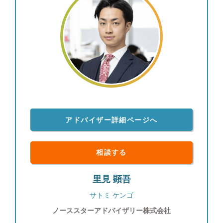
将来共に迎えることが出来ます。ぜひ一緒に安心の
未来に向けて歩んでいきましょう。 ●プライベート
について ・兵庫県出身。昭和６１年９月１３日生
まれ。 ・モチベーションの向上と健康を考え、休
日と可能な限り平日の朝、起床してから30分以内に
ランニングに出掛け、気持ちの良い空気と太陽を浴
びることでリフレッシュしております。起床してす
ぐに日光を浴びることは心の健康にも非常に良い効
用があるようです！ 家族との過ごし方も大きく変
化があり、前職では難しかったのですが平日に家族
全員で食卓を囲む事ができるようになり、週末の金
アドバイザー詳細ページへ
曜日には外食に出かけるなど、休日だけでなく平日
も充実した日々を過ごしております。家族との会話
が増え、プライベートな時間も多く取れるので、こ
相談する
れから英会話など30代の習い事に挑戦しようと考え
ております。
里見 顕吾
サトミ ケンゴ
ノーススターアドバイザリー株式会社