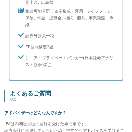
い、と一念発起し、現在に至ります。 担当をさせ
岡山県､ 広島県
ていただくお客様には運用に関して私が知っている
相談可能分野：資産形成・運用､ ライフプラン､
すべてをお伝えしたいと思っています。誠実で信頼
保険､ 年金・退職金､ 相続・贈与､ 事業譲渡・承
でき、常に自分の利益のために行動してくれる、そ
継
んなアドバイザーでありたいと思っています。 ◆
趣味やプライベートの過ごし方など 娘が二人いま
証券外務員一種
すので、車で出かけたり、買い物に行ったりするこ
FP技能検定2級
とが多いです。自宅から長居公園が近いのでセレッ
ソ大阪の試合を観に行くことも多いです。スキマ時
シニア・プライベートバンカー(日本証券アナリ
間を見つけて、色々な本を読むようにしています。
スト協会認定)
よくあるご質問
FAQ
アドバイザーはどんな人ですか？
IFAは内閣総大臣の登録を受けた専門家です。
証券会社に所属していないため、中立的なアドバイスを受けるこ