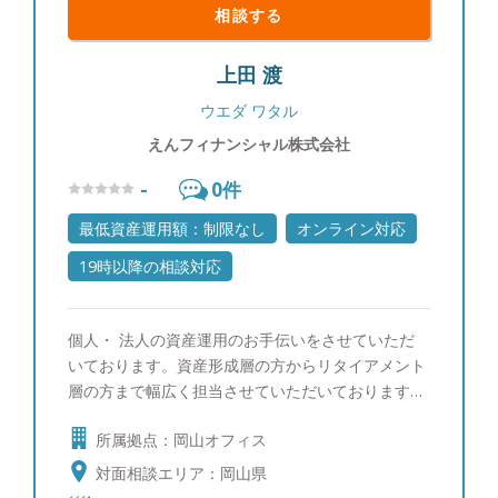
相談する
上田 渡
ウエダ ワタル
えんフィナンシャル株式会社
-
0
件
最低資産運用額：制限なし
オンライン対応
19時以降の相談対応
個人・ 法人の資産運用のお手伝いをさせていただ
いております。資産形成層の方からリタイアメント
層の方まで幅広く担当させていただいております。
「お金の相談窓口」としてご一家皆様のご相談をい
所属拠点：岡山オフィス
ただくことが多くなっており、お子様の教育資金の
ことから将来設計そして相続対策まで相談内容も多
対面相談エリア：岡山県
岐にわたるアドバイスをさせていただいておりま