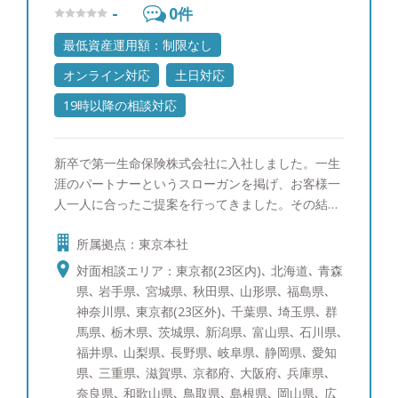
-
0
件
最低資産運用額：制限なし
オンライン対応
土日対応
19時以降の相談対応
新卒で第一生命保険株式会社に入社しました。一生
涯のパートナーというスローガンを掲げ、お客様一
人一人に合ったご提案を行ってきました。その結
果、同期800名の中で１位を取ることができ、会社
所属拠点：東京本社
の看板としてホームページにも掲載されておりまし
た。 その後総合金融代理店を創業し、ファイナン
対面相談エリア：東京都(23区内)､ 北海道､ 青森
シャルプランナーとして幅広いお客様の経済的課題
県､ 岩手県､ 宮城県､ 秋田県､ 山形県､ 福島県､
に向き合って参りました。 このような経験から資
神奈川県､ 東京都(23区外)､ 千葉県､ 埼玉県､ 群
産運用のご相談はもちろんのこと、将来の相続対策
馬県､ 栃木県､ 茨城県､ 新潟県､ 富山県､ 石川県､
や節税対策など幅広い解決策をご提案できます。
福井県､ 山梨県､ 長野県､ 岐阜県､ 静岡県､ 愛知
お客様に寄り添い、中立的立場からフラットな目線
県､ 三重県､ 滋賀県､ 京都府､ 大阪府､ 兵庫県､
でお話させていただきます。セカンドオピニオンと
奈良県､ 和歌山県､ 鳥取県､ 島根県､ 岡山県､ 広