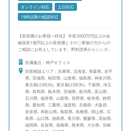
オンライン対応
土日対応
19時以降の相談対応
【富裕層のお客様へ特化】 年収3000万円以上or金
融資産1億円以上の富裕層とそのご家族の方からの
ご相談にお答えしています。野村證券からシンガポ
ールへ社費留学し、三菱UFJメリルリンチPB証券で
所属拠点：神戸オフィス
ポートフォリオ運用の研鑽を積んで参りました。富
裕層のご相談者様にもさまざまなお悩みがあるかと
対面相談エリア：兵庫県､ 北海道､ 青森県､ 岩手
存じます。 一方でそのお悩みは、資産運用、贈
県､ 宮城県､ 秋田県､ 山形県､ 福島県､ 神奈川県､
与・相続を含めた資産承継、事業承継、投資教育、
東京都(23区内)､ 東京都(23区外)､ 千葉県､ 埼玉
に大きく分けられるかと存じます。そのそれぞれに
県､ 群馬県､ 栃木県､ 茨城県､ 新潟県､ 富山県､
ついて海外を含めて経験を10年以上積み重ねて参り
石川県､ 福井県､ 山梨県､ 長野県､ 岐阜県､ 静岡
ました。 すでにアドバイザーが担当しているお客
県､ 愛知県､ 三重県､ 滋賀県､ 京都府､ 大阪府､
様も、これからご検討されるお客様にも満足いただ
奈良県､ 和歌山県､ 鳥取県､ 島根県､ 岡山県､ 広
けるサービスをご提供できるかと存じます。 【資
島県､ 山口県､ 徳島県､ 香川県､ 愛媛県､ 高知県､
産運用：ポートフォリオ分析と債券運用への取り組
福岡県､ 佐賀県､ 長崎県､ 熊本県､ 大分県､ 宮崎
み】 ポートフォリオ分析では、ブルームバーグと