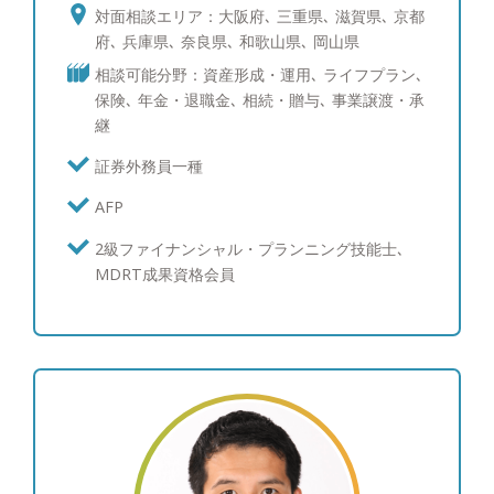
たしたちが求められるスキルやノウハウは非常に高
対面相談エリア：大阪府､ 三重県､ 滋賀県､ 京都
いものが求められると思います。証券だけでも保険
府､ 兵庫県､ 奈良県､ 和歌山県､ 岡山県
だけでも足りず、さらに資産に関わる幅広い周辺知
相談可能分野：資産形成・運用､ ライフプラン､
識も大切です。一人ひとりのお客様に合った情報提
保険､ 年金・退職金､ 相続・贈与､ 事業譲渡・承
供を行い、一番信頼していただける担当者を目指す
継
ことはもちろん、社内でも全員のスキルアップのた
めに積極的にリーダーシップを発揮してお客様のた
証券外務員一種
めにチームへの貢献も大切にしていきます。 ●私の
AFP
これまでとこれからについて 6年間証券会社で幅広
い金融商品をお客様に提案していく経験を積み、社
2級ファイナンシャル・プランニング技能士､
内で実績を挙げました。その経験を活かし、より深
MDRT成果資格会員
くお客様との長期的な関係を重視できるのではない
かと考え、スキルアップを目的に生命保険の営業に
転職しました。証券会社時代のお客様との関係はさ
らに広がり、さらに多くの新しいお客様との出会い
も増え、結果として入社2年目で保険営業員の1%し
か入会できないと言われるMDRTに入会しました。
まだまだプロフェッショナルとしてはこれからです
が、証券・保険の経験と知識を両方身に着けたキャ
リアをさらに進めていくべく、自分の信念を仕事で