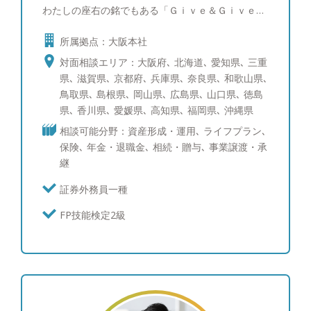
わたしの座右の銘でもある「Ｇｉｖｅ＆Ｇｉｖｅ」
を続けることで自身の担当する全てのお客さまに幸
所属拠点：大阪本社
せになって頂きたいです。そのためには、常に自分
自身が仕事だけでなく人間として成長することで、
対面相談エリア：大阪府､ 北海道､ 愛知県､ 三重
資産運用のご提案だけでなく、お客様のライフスタ
県､ 滋賀県､ 京都府､ 兵庫県､ 奈良県､ 和歌山県､
イルに関わる様々な付加価値の提供が出来ると確信
鳥取県､ 島根県､ 岡山県､ 広島県､ 山口県､ 徳島
しております。そしてどんな些細なことでも、「ま
県､ 香川県､ 愛媛県､ 高知県､ 福岡県､ 沖縄県
ずは蒲生さんに聞いてみよう」と真っ先に声を掛け
相談可能分野：資産形成・運用､ ライフプラン､
てもらえる担当者になれるよう、日々精進しており
保険､ 年金・退職金､ 相続・贈与､ 事業譲渡・承
ます。 ●人生１００年時代を共に歩みましょう！
継
人生１００年時代と言われる中、資産形成の重要性
が高まっていることは事実であり、あらゆる金融機
証券外務員一種
関で中長期での運用目標を見据えた資産運用（ゴー
FP技能検定2級
ルベースアプローチ）の提案が主流となってきてい
ます。ただ、その実現にはやはり長期的にお客様を
支える関係性が前提になります。その点わたしたち
は従来の金融機関と違い、転勤も決まった営業ノル
マもありませんから、生涯担当を実現できる立場に
あり、自分がお客様と共有した資産運用のゴールを