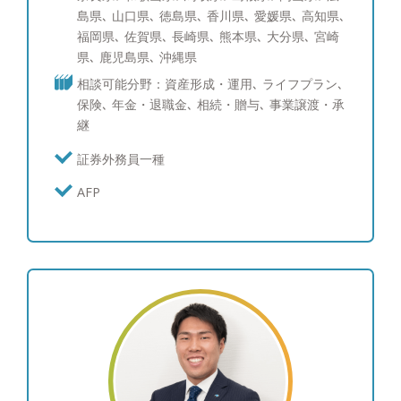
してでも構いませんので、まずはお気軽にご相談く
島県､ 山口県､ 徳島県､ 香川県､ 愛媛県､ 高知県､
ださい。 ●得意な商品・サービス 日本株式（中小
福岡県､ 佐賀県､ 長崎県､ 熊本県､ 大分県､ 宮崎
型株）、日本株式（大型株）、米国株式、先進国債
県､ 鹿児島県､ 沖縄県
券、社債、仕組債、投資信託、ポートフォリオコン
相談可能分野：資産形成・運用､ ライフプラン､
サルティング、生命保険 ●趣味 車、教育について
保険､ 年金・退職金､ 相続・贈与､ 事業譲渡・承
の勉強、グルメ、ゴルフ、ワインを飲むこと、時
継
計・装飾品 ※ゴルフのスコア：100
証券外務員一種
AFP