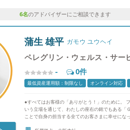
6
名
のアドバイザーにご相談できます
蒲生 雄平
ガモウ ユウヘイ
ペレグリン・ウェルス・サー
-
0
件
最低資産運用額：制限なし
オンライン対応
●すべてはお客様の「ありがとう！」のために。 
いう立場を通じて、わたしの座右の銘でもある「
ことで自身の担当する全てのお客さまに幸せにな
は、常に自分自身が仕事だけでなく人間として成
へ