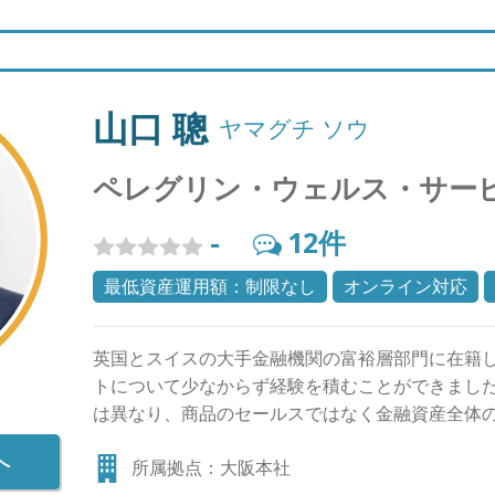
山口 聰
ヤマグチ ソウ
ペレグリン・ウェルス・サー
-
12
件
最低資産運用額：制限なし
オンライン対応
英国とスイスの大手金融機関の富裕層部門に在籍
トについて少なからず経験を積むことができまし
は異なり、商品のセールスではなく金融資産全体
し、お客様との長期的な信頼関係を前提とするス
へ
所属拠点：大阪本社
は大きな財産です。また、2010年日本証券アナリ