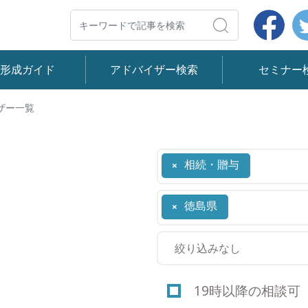
Face
検索
産形成ガイド
アドバイザー検索
セミナー
ザー一覧
相続・贈与
×
徳島県
×
19時以降の相談可