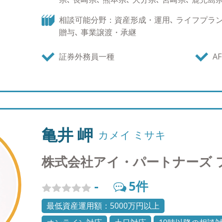
ワインを飲むこと、時計・装飾品 ※ゴルフのスコア
相談可能分野：資産形成・運用､ ライフプラン､
贈与､ 事業譲渡・承継
証券外務員一種
AF
亀井 岬
カメイ ミサキ
株式会社アイ・パートナーズ 
-
5
件
最低資産運用額：5000万円以上