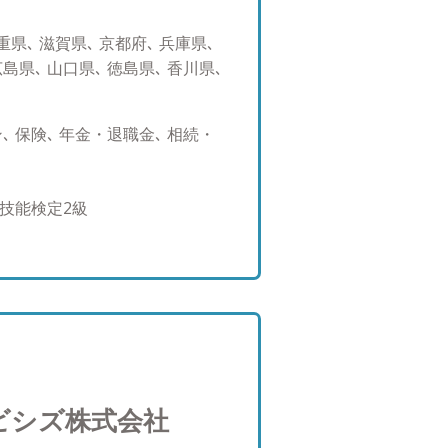
様々な付加価値の提供が出来る
も、「まずは蒲生さんに聞いて
県､ 滋賀県､ 京都府､ 兵庫県､
なれるよう、日々精進しており
広島県､ 山口県､ 徳島県､ 香川県､
 人生１００年時代と言われる
であり、あらゆる金融機関で中
ースアプローチ）の提案が主流
 保険､ 年金・退職金､ 相続・
長期的にお客様を支える関係性
融機関と違い、転勤も決まった
きる立場にあり、自分がお客様
P技能検定2級
とが出来ます。ぜひ一緒に安心
ートについて ・兵庫県出身。昭
向上と健康を考え、休日と可能
ングに出掛け、気持ちの良い空
す。起床してすぐに日光を浴び
す！ 家族との過ごし方も大き
に家族全員で食卓を囲む事がで
るなど、休日だけでなく平日も
ビシズ株式会社
が増え、プライベートな時間も