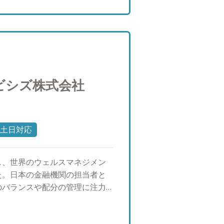
ビシズ株式会社
土日対応
し、世界のウェルスマネジメン
た。日本の金融機関の担当者と
のバランスや配分の管理に注力
タイルを学ぶことができたこと
スト協会検定会員資格、2011年