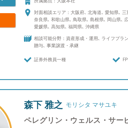
所属拠点：大阪本社
案だけでなく、お客様のライフスタイルに関わる
と確信しております。そしてどんな些細なことで
対面相談エリア：大阪府､ 北海道､ 愛知県､ 三重
みよう」と真っ先に声を掛けてもらえる担当者に
奈良県､ 和歌山県､ 鳥取県､ 島根県､ 岡山県､ 
ます。 ●人生１００年時代を共に歩みましょう！
愛媛県､ 高知県､ 福岡県､ 沖縄県
中、資産形成の重要性が高まっていることは事実
長期での運用目標を見据えた資産運用（ゴールベ
相談可能分野：資産形成・運用､ ライフプラン､
となってきています。ただ、その実現にはやはり
贈与､ 事業譲渡・承継
が前提になります。その点わたしたちは従来の金
営業ノルマもありませんから、生涯担当を実現で
証券外務員一種
F
と共有した資産運用のゴールを将来共に迎えるこ
の未来に向けて歩んでいきましょう。 ●プライベ
和６１年９月１３日生まれ。 ・モチベーションの
な限り平日の朝、起床してから30分以内にランニ
気と太陽を浴びることでリフレッシュしておりま
ることは心の健康にも非常に良い効用があるようで
森下 雅之
モリシタ マサユキ
く変化があり、前職では難しかったのですが平日
きるようになり、週末の金曜日には外食に出かけ
ペレグリン・ウェルス・サー
充実した日々を過ごしております。家族との会話