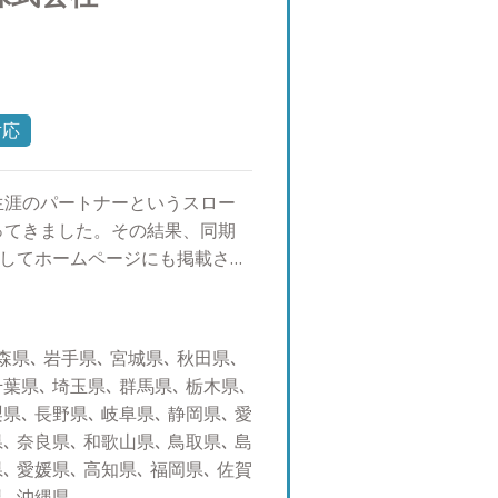
対応
生涯のパートナーというスロー
ってきました。その結果、同期
としてホームページにも掲載され
ファイナンシャルプランナーと
した。 このような経験から資
策や節税対策など幅広い解決策
県､ 岩手県､ 宮城県､ 秋田県､
場からフラットな目線でお話さ
千葉県､ 埼玉県､ 群馬県､ 栃木県､
も構いませんので、まずはお気
県､ 長野県､ 岐阜県､ 静岡県､ 愛
日本株式（中小型株）、日本株式
､ 奈良県､ 和歌山県､ 鳥取県､ 島
債、投資信託、ポートフォリオ
､ 愛媛県､ 高知県､ 福岡県､ 佐賀
ついての勉強、グルメ、ゴルフ、
県､ 沖縄県