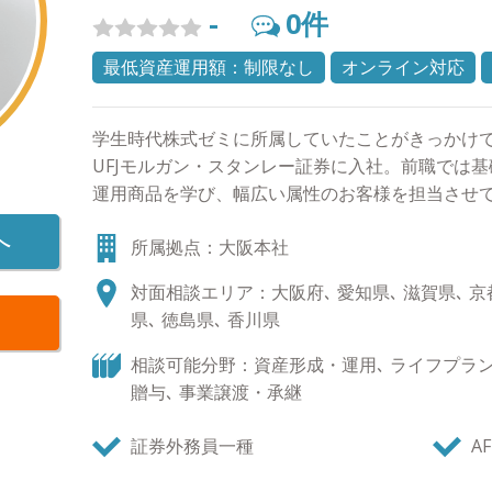
多く取れるので、これから英会話など30代の習い
-
0
件
す。
最低資産運用額：制限なし
オンライン対応
学生時代株式ゼミに所属していたことがきっかけ
UFJモルガン・スタンレー証券に入社。前職では
運用商品を学び、幅広い属性のお客様を担当させ
から頂戴する新規導入資金は累計で100億円を超
へ
所属拠点：大阪本社
アの海外研修等を経験。 IFAに転じた後、現在の
る姿勢に感銘を受け、2018年にペレグリン・ウェ
対面相談エリア：大阪府､ 愛知県､ 滋賀県､ 京都
様へ提案ありきの関係性は元々好きではなく、日
県､ 徳島県､ 香川県
ンを強めていくことが大事であると考えておりま
お客さまから頂けるような関係性が築けたときが
相談可能分野：資産形成・運用､ ライフプラン､
かったと感じる時です。 転勤の無いIFAという立
贈与､ 事業譲渡・承継
ルス・サービシズの一員として全力でお客様のサ
証券外務員一種
AF