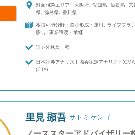
には国際公認投資アナリスト資格を取得し、理論
対面相談エリア：大阪府､ 愛知県､ 滋賀県､ 京都
線でご相談をお受けすることができます。商品は
県､ 徳島県､ 香川県
駄を排して低コストで分かりやすい最低限の商品
が、多くの方が期待するシンプルで効率的な資産
相談可能分野：資産形成・運用､ ライフプラン､
しています。当社としても他社にはない試みとし
贈与､ 事業譲渡・承継
に行ってみて情報公開しており、本当の意味でお
実現していきます。他社で提案された商品や複雑
証券外務員一種
是非お任せください。 ●会社設立経緯：「金融機
社設立へ私を駆り立てたひとつの信念です。 これ
日本証券アナリスト協会認定アナリスト(CMA
の資産運用をサポートするこの仕事は、紛れもな
(CIIA)
なりました。命の次に大切な資産をどのように育
いでいくか、という問いに対して真摯に応えてい
り、お客様の想いを受けてお客様と長きに渡り共
その出発点は、商品ではなく、「人と人との繋が
係、それはお客様のお考え・ご意向からサービス
把握した上で、どれだけお客様と心を通わせてお
里見 顕吾
サトミ ケンゴ
っています。 そして私はこの信念を形にする会社
役 山口 聰
ノーススターアドバイザリー