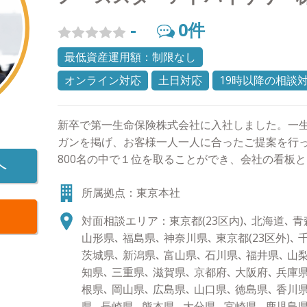
-
0
件
最低資産運用額：制限なし
オンライン対応
土日対応
19時以降の相談
新卒で第一生命保険株式会社に入社しました。一
ガンを掲げ、お客様一人一人に合ったご提案を行
800名の中で１位を取ることができ、会社の看板
へ
ておりました。 その後総合金融代理店を創業し、
所属拠点：東京本社
して幅広いお客様の経済的課題に向き合って参りま
産運用のご相談はもちろんのこと、将来の相続対
対面相談エリア：東京都(23区内)､ 北海道､ 青森
をご提案できます。 お客様に寄り添い、中立的立
山形県､ 福島県､ 神奈川県､ 東京都(23区外)､ 
せていただきます。セカンドオピニオンとしてで
茨城県､ 新潟県､ 富山県､ 石川県､ 福井県､ 山梨
軽にご相談ください。 ●得意な商品・サービス 
知県､ 三重県､ 滋賀県､ 京都府､ 大阪府､ 兵庫県
（大型株）、米国株式、先進国債券、社債、仕組
根県､ 岡山県､ 広島県､ 山口県､ 徳島県､ 香川県
コンサルティング、生命保険 ●趣味 車、教育に
県､ 長崎県､ 熊本県､ 大分県､ 宮崎県､ 鹿児島