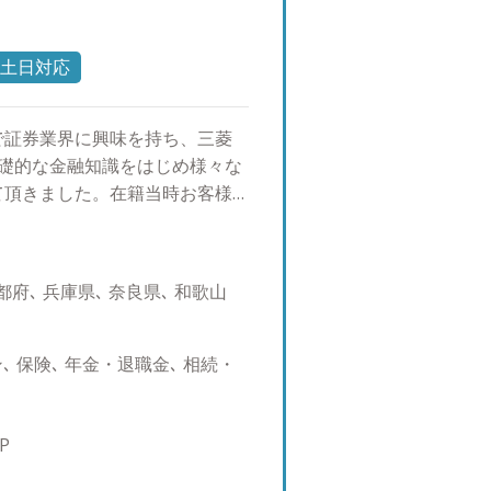
事に挑戦しようと考えておりま
土日対応
で証券業界に興味を持ち、三菱
基礎的な金融知識をはじめ様々な
て頂きました。在籍当時お客様
え、シンガポールとオーストラリ
代表の山口の理念やお客様に対す
ルス・サービシズへ入社。 お客
府､ 兵庫県､ 奈良県､ 和歌山
々の会話などからのリレーショ
す。結果、運用以外のご相談も
、私がこの仕事をやっていて良
 保険､ 年金・退職金､ 相続・
場だからこそ、ペレグリン・ウェ
ポートをさせて頂きます。
P