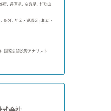
と経験に基づいた運用担当者目
府､ 兵庫県､ 奈良県､ 和歌山
資産運用を行う手段であり、無
を使用して資産運用を行うこと
運用だと自身の経験上でも確信
 保険､ 年金・退職金､ 相続・
て初心者向けの資産運用を実際
客様に寄り添う金融サービスを
な商品のセカンドオピニオンも
関はサービス業であるべき」 会
までの経験から、私は、お客様
)､ 国際公認投資アナリスト
くサービス業だと考えるように
て、守り、そして未来へ引き継
かなければならない仕事であ
に歩んでいく仕事だからです。
り」です。お客様との信頼関
への期待に至るまでをしっかり
話しできるかの積み重ねに懸か
を立ち上げました。 代表取締
株式会社