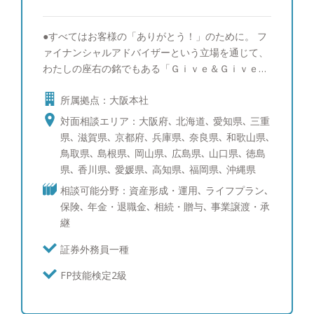
阪市 【家族構成】 妻と10歳、8歳の2人の子供がい
ます。 【趣味】 ゴルフ、旅行、お酒が趣味で、最
●すべてはお客様の「ありがとう！」のために。 フ
近は沖縄に行きました。マイル集めにこだわりがあ
ァイナンシャルアドバイザーという立場を通じて、
り、60万マイルを貯めています。マイル獲得方法を
わたしの座右の銘でもある「Ｇｉｖｅ＆Ｇｉｖｅ」
お客様にも伝えることがあります。
を続けることで自身の担当する全てのお客さまに幸
所属拠点：大阪本社
せになって頂きたいです。そのためには、常に自分
自身が仕事だけでなく人間として成長することで、
対面相談エリア：大阪府､ 北海道､ 愛知県､ 三重
資産運用のご提案だけでなく、お客様のライフスタ
県､ 滋賀県､ 京都府､ 兵庫県､ 奈良県､ 和歌山県､
イルに関わる様々な付加価値の提供が出来ると確信
鳥取県､ 島根県､ 岡山県､ 広島県､ 山口県､ 徳島
しております。そしてどんな些細なことでも、「ま
県､ 香川県､ 愛媛県､ 高知県､ 福岡県､ 沖縄県
ずは蒲生さんに聞いてみよう」と真っ先に声を掛け
相談可能分野：資産形成・運用､ ライフプラン､
てもらえる担当者になれるよう、日々精進しており
保険､ 年金・退職金､ 相続・贈与､ 事業譲渡・承
ます。 ●人生１００年時代を共に歩みましょう！
継
人生１００年時代と言われる中、資産形成の重要性
が高まっていることは事実であり、あらゆる金融機
証券外務員一種
関で中長期での運用目標を見据えた資産運用（ゴー
FP技能検定2級
ルベースアプローチ）の提案が主流となってきてい
ます。ただ、その実現にはやはり長期的にお客様を
支える関係性が前提になります。その点わたしたち