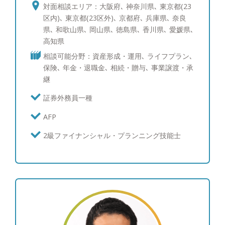
他社の担当者に負けないよう取り組んでいます。特
対面相談エリア：大阪府､ 神奈川県､ 東京都(23
に米国株式マーケットはテクノロジーの起点として
区内)､ 東京都(23区外)､ 京都府､ 兵庫県､ 奈良
重要なので、セールスの視点ではなく独立の立場を
県､ 和歌山県､ 岡山県､ 徳島県､ 香川県､ 愛媛県､
生かしてより詳しい情報提供がリアルタイムで出来
高知県
るよう心掛けています。また、これまでの経験を生
相談可能分野：資産形成・運用､ ライフプラン､
かして資産運用以外のお客様のお悩み（相続対策・
保険､ 年金・退職金､ 相続・贈与､ 事業譲渡・承
保険コンサルティング・M＆Aなど法人様の課題）
継
についても、今まで以上に的確なアドバイスができ
るよう情報収集と勉強に日々精進し、お客様から必
証券外務員一種
要とされるプロフェッショナルになりたいと思って
AFP
います。 ●お客様の資産運用やライフプランの目標
達成に向けて全力でサポートさせていただきます。
2級ファイナンシャル・プランニング技能士
資産運用やライフプランにおける目標はお客様によ
って様々です。例えば、先代から引き継いだ資産を
自分の代で減らさずに次の世代に引き継ぎたいとい
った世代を超えた長期間の目標から、数年後のマイ
カー買い替え資金を確保したいといった短期間の目
標までといった具合にその思いは多岐にわたりま
す。まずはお客様とのお打ち合わせの中でしっかり
と目標を共有させていただき、その目標達成に向け