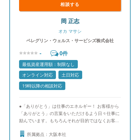
相談する
岡 正志
オカ マサシ
ペレグリン・ウェルス・サービシズ株式会社
-
0
件
最低資産運用額：制限なし
オンライン対応
土日対応
19時以降の相談対応
●「ありがとう」は仕事のエネルギー！ お客様から
「ありがとう」の言葉をいただけるよう日々仕事に
励んでいます。もちろんそれが目的ではなくお客様
が自然に喜んでいただけるように、お客様が関心を
所属拠点：大阪本社
お持ちの金融市場の情報収集や銘柄研究など優秀な