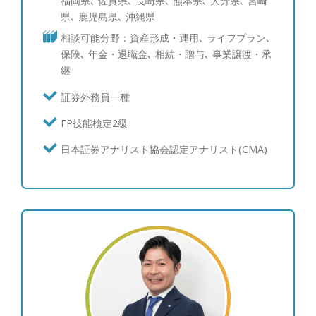
福岡県､ 佐賀県､ 長崎県､ 熊本県､ 大分県､ 宮崎
み】 ポートフォリオ分析では、ブルームバーグと
県､ 鹿児島県､ 沖縄県
いう機関投資家含めたプロ投資家が愛用する専用情
相談可能分野：資産形成・運用､ ライフプラン､
報端末を使い、サービスをご提供しています。債券
保険､ 年金・退職金､ 相続・贈与､ 事業譲渡・承
運用のスキルは三菱UFJメリルリンチPB証券時代に
継
磨かれ、シンガポールへの社費留学経験を活かし、
海外の最新情報を収集しています。現在ポートフォ
証券外務員一種
リオ・債券運用を行っている、あるいはこれから検
FP技能検定2級
討中の方々にも、期待にお応え出来るサービスを提
供させて頂けることと自負しています。 【資産運
日本証券アナリスト協会認定アナリスト(CMA)
用：ポートフォリオ運用について】 富裕層の皆様
からは資産を守りながら増やしたいというご要望を
多くいただくため、個別株よりも値動きが安定的な
債券と、インデックス投信やETFの組み合わせを中
心にご提案を行い、継続的な利息とキャピタルゲイ
ンを目指すポートフォリオを構築しています。 結
果としてお客様からは、上下はあるもののご納得い
ただける運用を行えていることから、「亀井さんに
任せて良かった。」と喜んでいただけることが多い
です。 【資産運用：情報収集への取り組み】 とり