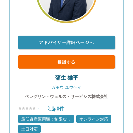
わけ債券投資の情報は一般に公開されていないもの
も多いため、週に一度海外の公的機関の一次情報を
確認し、個人でブルームバーグ端末を契約して情報
収集に努めています。商品別の過去の値動きやその
要因も分析し、お客様に情報提供を行っています。
【投資教育】 私立大学でライフプランニングを教
アドバイザー詳細ページへ
えていた経験を通じて、富裕層のお客様のご子息、
ご令嬢に対して投資教育を実施させていただいてお
ります。 【大切にしていること】 「自分が心の底
相談する
から思っていること」をお伝えすることです。マー
ケットの状況が悲観的でもごまかすことはありませ
蒲生 雄平
んし、わからない事は正直に「わからない」とお伝
えします。他社の商品が良いと思えば良いと申し上
ガモウ ユウヘイ
げますし、駄目なものはダメと申し上げます。それ
ペレグリン・ウェルス・サービシズ株式会社
がお客様からの信頼に繋がると思っています。
【自身のマネースタイル】 個別株ですと値動きに
-
0
件
一喜一憂したりと、お客様の大切な時間を自分の心
の動きに使ってしまい、もったいないと思っている
最低資産運用額：制限なし
オンライン対応
ので、基本的に収入のうち余ったお金はETFや他の
土日対応
ファンドなどに積み立てています。 【出身地】 大