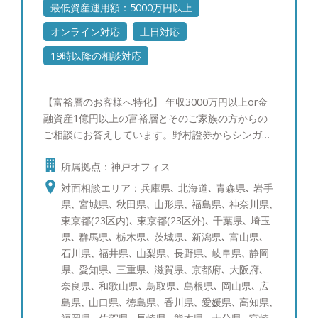
最低資産運用額：5000万円以上
オンライン対応
土日対応
19時以降の相談対応
【富裕層のお客様へ特化】 年収3000万円以上or金
融資産1億円以上の富裕層とそのご家族の方からの
ご相談にお答えしています。野村證券からシンガポ
ールへ社費留学し、三菱UFJメリルリンチPB証券で
所属拠点：神戸オフィス
ポートフォリオ運用の研鑽を積んで参りました。富
裕層のご相談者様にもさまざまなお悩みがあるかと
対面相談エリア：兵庫県､ 北海道､ 青森県､ 岩手
存じます。 一方でそのお悩みは、資産運用、贈
県､ 宮城県､ 秋田県､ 山形県､ 福島県､ 神奈川県､
与・相続を含めた資産承継、事業承継、投資教育、
東京都(23区内)､ 東京都(23区外)､ 千葉県､ 埼玉
に大きく分けられるかと存じます。そのそれぞれに
県､ 群馬県､ 栃木県､ 茨城県､ 新潟県､ 富山県､
ついて海外を含めて経験を10年以上積み重ねて参り
石川県､ 福井県､ 山梨県､ 長野県､ 岐阜県､ 静岡
ました。 すでにアドバイザーが担当しているお客
県､ 愛知県､ 三重県､ 滋賀県､ 京都府､ 大阪府､
様も、これからご検討されるお客様にも満足いただ
奈良県､ 和歌山県､ 鳥取県､ 島根県､ 岡山県､ 広
けるサービスをご提供できるかと存じます。 【資
島県､ 山口県､ 徳島県､ 香川県､ 愛媛県､ 高知県､
産運用：ポートフォリオ分析と債券運用への取り組