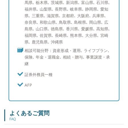
産運用のご相談はもちろんのこと、将来の相続対策
馬県､ 栃木県､ 茨城県､ 新潟県､ 富山県､ 石川県､
や節税対策など幅広い解決策をご提案できます。
福井県､ 山梨県､ 長野県､ 岐阜県､ 静岡県､ 愛知
お客様に寄り添い、中立的立場からフラットな目線
県､ 三重県､ 滋賀県､ 京都府､ 大阪府､ 兵庫県､
でお話させていただきます。セカンドオピニオンと
奈良県､ 和歌山県､ 鳥取県､ 島根県､ 岡山県､ 広
してでも構いませんので、まずはお気軽にご相談く
島県､ 山口県､ 徳島県､ 香川県､ 愛媛県､ 高知県､
ださい。 ●得意な商品・サービス 日本株式（中小
福岡県､ 佐賀県､ 長崎県､ 熊本県､ 大分県､ 宮崎
型株）、日本株式（大型株）、米国株式、先進国債
県､ 鹿児島県､ 沖縄県
券、社債、仕組債、投資信託、ポートフォリオコン
相談可能分野：資産形成・運用､ ライフプラン､
サルティング、生命保険 ●趣味 車、教育について
保険､ 年金・退職金､ 相続・贈与､ 事業譲渡・承
の勉強、グルメ、ゴルフ、ワインを飲むこと、時
継
計・装飾品 ※ゴルフのスコア：100
証券外務員一種
AFP
よくあるご質問
FAQ