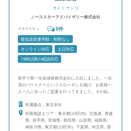
サトミ ケンゴ
ノーススターアドバイザリー株式会社
-
0
件
最低資産運用額：制限なし
オンライン対応
土日対応
19時以降の相談対応
新卒で第一生命保険株式会社に入社しました。一生
涯のパートナーというスローガンを掲げ、お客様一
人一人に合ったご提案を行ってきました。その結
果、同期800名の中で１位を取ることができ、会社
所属拠点：東京本社
の看板としてホームページにも掲載されておりまし
た。 その後総合金融代理店を創業し、ファイナン
対面相談エリア：東京都(23区内)､ 北海道､ 青森
シャルプランナーとして幅広いお客様の経済的課題
県､ 岩手県､ 宮城県､ 秋田県､ 山形県､ 福島県､
に向き合って参りました。 このような経験から資
神奈川県､ 東京都(23区外)､ 千葉県､ 埼玉県､ 群