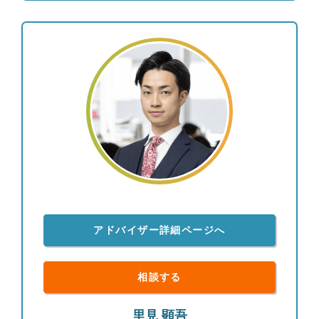
は従来の金融機関と違い、転勤も決まった営業ノル
マもありませんから、生涯担当を実現できる立場に
あり、自分がお客様と共有した資産運用のゴールを
将来共に迎えることが出来ます。ぜひ一緒に安心の
未来に向けて歩んでいきましょう。 ●プライベート
について ・兵庫県出身。昭和６１年９月１３日生
まれ。 ・モチベーションの向上と健康を考え、休
日と可能な限り平日の朝、起床してから30分以内に
ランニングに出掛け、気持ちの良い空気と太陽を浴
びることでリフレッシュしております。起床してす
ぐに日光を浴びることは心の健康にも非常に良い効
用があるようです！ 家族との過ごし方も大きく変
化があり、前職では難しかったのですが平日に家族
全員で食卓を囲む事ができるようになり、週末の金
アドバイザー詳細ページへ
曜日には外食に出かけるなど、休日だけでなく平日
も充実した日々を過ごしております。家族との会話
が増え、プライベートな時間も多く取れるので、こ
相談する
れから英会話など30代の習い事に挑戦しようと考え
ております。
里見 顕吾