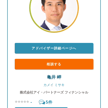
てのライフプランの作成や見直し、運用計画におけ
る資産の配分、定期的な状況チェックや資産配分の
見直し、日々の情報提供までしっかりサポートさせ
ていただきます。資産関係全般なんでも大丈夫で
す。何かお悩みの方はぜひ一度ご相談ください。 ●
プライベートについて ・大阪府出身 ・料理するこ
とにハマっています。インターネットで様々なレシ
ピが紹介されているので、一つずつ参考にしながら
アドバイザー詳細ページへ
手作りし、徐々に作れる品数も増え、上達している
と実感しております。自分で作った料理と一緒に美
味しいお酒を飲むのが至福の時間です。プライベー
相談する
トでは今年結婚したので、妻においしいと言っても
らえることが最初の目標です。 また旅行すること
亀井 岬
も大好きなので、コロナ禍以降遠出をする機会がな
くなっていましたが、また落ち着いてきたら47都道
カメイ ミサキ
府県制覇を再開したいと思っております。お客様と
株式会社アイ・パートナーズ フィナンシャル
の面談時には、手料理のお話やお客様自身が思い出
に残っている旅行先の情報を教えていただければ嬉
-
5
件
しいです。