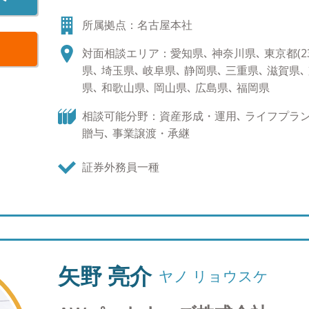
【運用に対するモットー】 日本と比較した時に、
所属拠点：名古屋本社
高い次元で法制化されています。我が国の資産運
米国型の運用サービスの提供は不可欠です。私た
対面相談エリア：愛知県､ 神奈川県､ 東京都(23区
究極の顧客本位を追及してまいります。
県､ 埼玉県､ 岐阜県､ 静岡県､ 三重県､ 滋賀県､
県､ 和歌山県､ 岡山県､ 広島県､ 福岡県
相談可能分野：資産形成・運用､ ライフプラン､
贈与､ 事業譲渡・承継
証券外務員一種
矢野 亮介
ヤノ リョウスケ