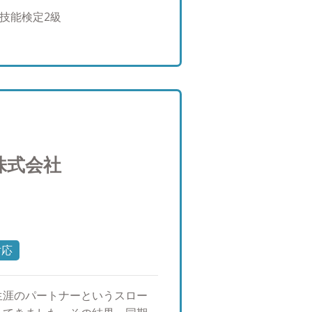
きる立場にあり、自分がお客様
P技能検定2級
とが出来ます。ぜひ一緒に安心
ートについて ・兵庫県出身。昭
向上と健康を考え、休日と可能
ングに出掛け、気持ちの良い空
す。起床してすぐに日光を浴び
す！ 家族との過ごし方も大き
に家族全員で食卓を囲む事がで
るなど、休日だけでなく平日も
株式会社
が増え、プライベートな時間も
事に挑戦しようと考えておりま
対応
生涯のパートナーというスロー