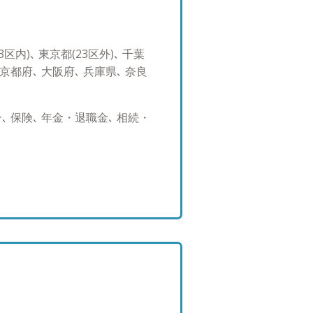
米国ではすでに顧客本位原則が
用のさらなる発展のためには、
ちは他に先んじて、今できうる
内)､ 東京都(23区外)､ 千葉
 京都府､ 大阪府､ 兵庫県､ 奈良
 保険､ 年金・退職金､ 相続・