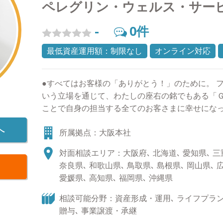
ペレグリン・ウェルス・サー
-
0
件
最低資産運用額：制限なし
オンライン対応
●すべてはお客様の「ありがとう！」のために。 
いう立場を通じて、わたしの座右の銘でもある「
ことで自身の担当する全てのお客さまに幸せにな
は、常に自分自身が仕事だけでなく人間として成
へ
所属拠点：大阪本社
案だけでなく、お客様のライフスタイルに関わる
と確信しております。そしてどんな些細なことで
対面相談エリア：大阪府､ 北海道､ 愛知県､ 三重
みよう」と真っ先に声を掛けてもらえる担当者に
奈良県､ 和歌山県､ 鳥取県､ 島根県､ 岡山県､ 
ます。 ●人生１００年時代を共に歩みましょう！
愛媛県､ 高知県､ 福岡県､ 沖縄県
中、資産形成の重要性が高まっていることは事実
長期での運用目標を見据えた資産運用（ゴールベ
相談可能分野：資産形成・運用､ ライフプラン､
となってきています。ただ、その実現にはやはり
贈与､ 事業譲渡・承継
が前提になります。その点わたしたちは従来の金