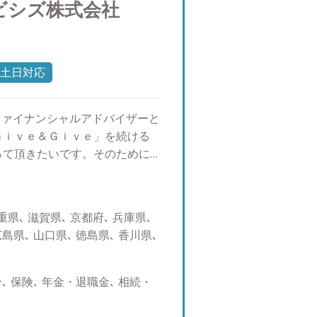
ビシズ株式会社
土日対応
ファイナンシャルアドバイザーと
Ｇｉｖｅ＆Ｇｉｖｅ」を続ける
って頂きたいです。そのために
長することで、資産運用のご提
様々な付加価値の提供が出来る
も、「まずは蒲生さんに聞いて
県､ 滋賀県､ 京都府､ 兵庫県､
なれるよう、日々精進しており
広島県､ 山口県､ 徳島県､ 香川県､
 人生１００年時代と言われる
であり、あらゆる金融機関で中
ースアプローチ）の提案が主流
 保険､ 年金・退職金､ 相続・
長期的にお客様を支える関係性
融機関と違い、転勤も決まった