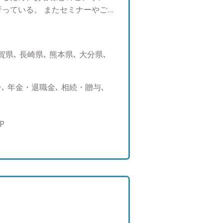
皆様の悩みや不安を軽くするお手
っている。 またセミナーやご
資産運用や管理といっても、様々
を頂いている。 モットーは販
産の種類）が複合的に絡む場合
ットメントする運用提案。 趣
ト・デメリットがあるので、本
への旅行、グルメ。
県､ 長崎県､ 熊本県､ 大分県､
いくことが大切です。しかし一
で、全く違うことを言われ混乱
たりというケースがよく起こり
 年金・退職金､ 相続・贈与､
は、「各業種から独立した立場で
や目標に対して中立的なアドバ
 お客様ひとりひとりに対し
P
りながら、ご提案や情報提供を
生して出てくる、税金や相続・
を結んだプロと連携しながら、
 お客様にとって「この人に相
在でありたいです。