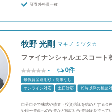
税務など一つ一つの分野を独立させてサポートを
証券外務員一種
複合、最適化しワンストップで解決策を提供する
中で求められていると考えております。 情報があ
の悩みや不安を軽くし、夢や将来を豊かにするお
として選んでいただけるよう一歩一歩前進してまい
式会社のビジョン お客様の悩み・不安を軽くし、
一生涯共に歩む、資産管理のパートナー ●AWパー
牧野 光剛
マキノ ミツタカ
券会社、保険会社をはじめとする特定の金融機関
立場からお客様にアドバイスを行う資産管理の専
ファイナンシャルエスコート
提案などを行うことなく、お客様のライフステー
切にできるパートナーとしてご相談にのらせていた
-
0
件
ないため、お客様に「実はね・・・」と言ってい
なれることを目指しております。 ●こんなお悩み
最低資産運用額：制限なし
から始めていいか分からない ・今やっている方法
オンライン対応
土日対応
19時以降の相談
のか不安 ・相談に乗ってもらっていた担当者が次
など踏まえて自分に合ったアドバイスが欲しい ・
たいが信頼して相談できる人がいない ・不動産を
自分自身で株式や債券・投資信託を始めとする金
からない ・証券/保険/不動談/自社株など全体感
や暗号資産への投資など幅広い投資経験を持って