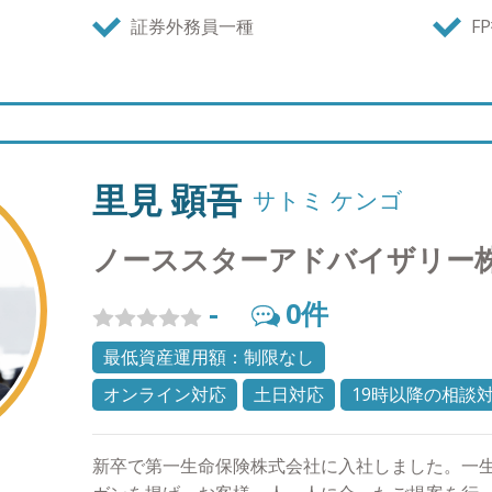
営業ノルマもありませんから、生涯担当を実現で
証券外務員一種
F
と共有した資産運用のゴールを将来共に迎えるこ
の未来に向けて歩んでいきましょう。 ●プライベ
和６１年９月１３日生まれ。 ・モチベーションの
な限り平日の朝、起床してから30分以内にランニ
気と太陽を浴びることでリフレッシュしておりま
ることは心の健康にも非常に良い効用があるようで
里見 顕吾
サトミ ケンゴ
く変化があり、前職では難しかったのですが平日
きるようになり、週末の金曜日には外食に出かけ
ノーススターアドバイザリー
充実した日々を過ごしております。家族との会話
多く取れるので、これから英会話など30代の習い
-
0
件
す。
最低資産運用額：制限なし
オンライン対応
土日対応
19時以降の相談
新卒で第一生命保険株式会社に入社しました。一