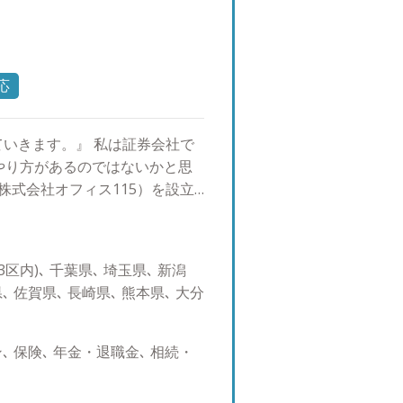
応
いきます。』 私は証券会社で
やり方があるのではないかと思
株式会社オフィス115）を設立
を受ける中で、お一人お一人が
をお伺いすることが多くござい
の仕事とは、単に商品やサービ
区内)､ 千葉県､ 埼玉県､ 新潟
を知ったうえで長く寄り添い、
､ 佐賀県､ 長崎県､ 熊本県､ 大分
であると確信しました。お金の
たいと思っています。 そのた
の提案ができること ・転勤がな
 保険､ 年金・退職金､ 相続・
と この二点は譲ることのでき
あたり、証券・保険・不動産・