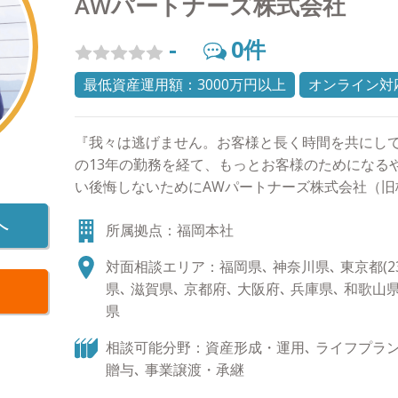
AWパートナーズ株式会社
-
0
件
最低資産運用額：3000万円以上
オンライン対
『我々は逃げません。お客様と長く時間を共にして
の13年の勤務を経て、もっとお客様のためになる
い後悔しないためにAWパートナーズ株式会社（旧
いたしました。お客様からご資産に関するご相談
へ
所属拠点：福岡本社
これまで歩まれてきた人生やご家族への想いなど
ました。その中でファイナンシャルアドバイザー
対面相談エリア：福岡県､ 神奈川県､ 東京都(23
スを案内するだけでなく、お客様の人生観や想い
県､ 滋賀県､ 京都府､ 大阪府､ 兵庫県､ 和歌山県
心から信頼できる相談相手になることが一番重要
県
ことだけでなくその方の夢を応援できる存在であり
めにも、 ・中立的/客観的な立場で商品/サービス
相談可能分野：資産形成・運用､ ライフプラン､
く長い時間軸で責任あるアドバイスが提供できるこ
贈与､ 事業譲渡・承継
ない大切なことです。 また、お客様と向き合うに