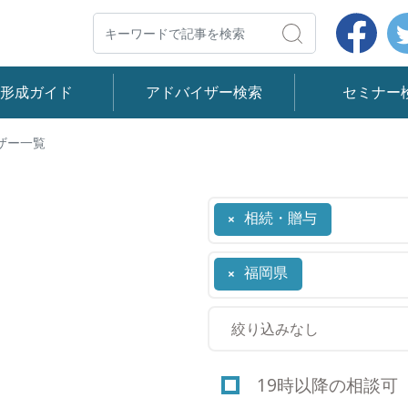
Face
検索
産形成ガイド
アドバイザー検索
セミナー
ザー一覧
相続・贈与
×
福岡県
×
19時以降の相談可