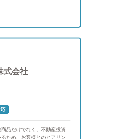
実行するのではなく、これらを
ことが、複雑化していく時代の
ふれる世の中において、お客様
手伝いができる良きパートナー
ります。 ●AWパートナーズ株
夢・将来を豊かに世代を超えて
トナーズ株式会社とは 銀行、証
から独立した存在で、中立的な
門家です。偏ったカテゴリーの
株式会社
ジや人生に対してのお考えを大
だいております。 また転勤が
ただけるような良き相談相手に
ありませんか？ ・資産運用を何
や、持っている金融商品で良い
対応
々と変わらないか ・年齢や職業
次世代まで踏まえて資産管理し
相続したがどうすれば良いか分
融商品だけでなく、不動産投資
を踏まえたアドバイスが欲しい 困
いるため、お客様とのヒアリン