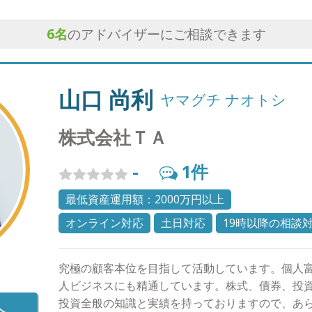
6
名
のアドバイザーにご相談できます
山口 尚利
ヤマグチ ナオトシ
株式会社ＴＡ
-
1
件
最低資産運用額：2000万円以上
オンライン対応
土日対応
19時以降の相談
究極の顧客本位を目指して活動しています。個人
人ビジネスにも精通しています。株式、債券、投資
投資全般の知識と実績を持っておりますので、あ
へ