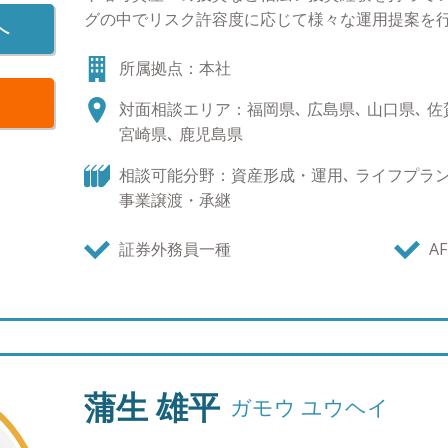
っている方のお力になりたい。オフィス115なら
グの中でリスク許容度に応じて様々な運用提案を行
へ
伝いがきっと出来ると思います。 ＜ご相談前＞ 
相談は常にお客様目線での対応に多くの方から好評
な業種やアセット（保険・証券・不動産などの資
所属拠点：本社
売側の都合に左右されないお客様の資産拡大にコミ
がほとんどです。これら各社・各商品にはメリッ
味はF1観戦を筆頭にモータースポーツ全般と各地
対面相談エリア：福岡県､ 広島県､ 山口県､ 佐賀
来は総合的な見識を持ってバランスよく活用して
宮崎県､ 鹿児島県
方で、それぞれの業種や会社が各自提案をするの
したり、結果的に内容の重複した商品に偏ってい
相談可能分野：資産形成・運用､ ライフプラン､
ます。 <ご相談後＞ そこで、AWパートナーズで
事業譲渡・承継
ある」という強みを最大限活かし、お客様の悩み
イスをおこなうことを何よりも心掛けております。
証券外務員一種
AF
て、社内の証券・保険・不動産のプロが連携をと
おこなっていきます。 また資産関連のお悩みに派
信託などのご相談に対しても、パートナーシップ
ワンストップでお応えできるよう努めております。
談すれば何かしら解答を出してくれる」という存
蒲生 雄平
ガモウ ユウヘイ