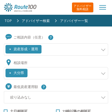
アドバイザー
無料相談
TOP
アドバイザー検索
アドバイザー一覧
ご相談内容（任意）
資産形成・運用
×
相談場所
大分県
×
最低資産運用額
土日相談可
19時以降の相談可