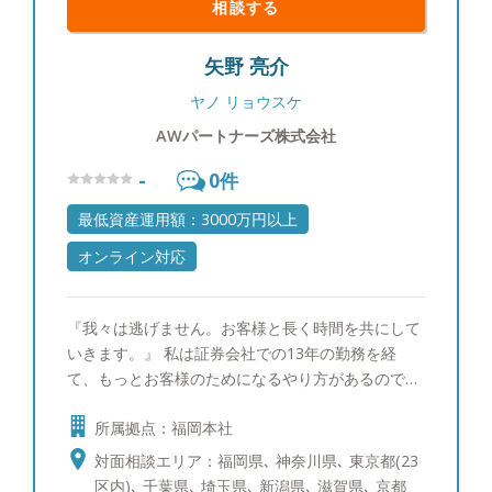
相談する
から思っていること」をお伝えすることです。マー
ケットの状況が悲観的でもごまかすことはありませ
矢野 亮介
んし、わからない事は正直に「わからない」とお伝
えします。他社の商品が良いと思えば良いと申し上
ヤノ リョウスケ
げますし、駄目なものはダメと申し上げます。それ
AWパートナーズ株式会社
がお客様からの信頼に繋がると思っています。
【自身のマネースタイル】 個別株ですと値動きに
-
0
件
一喜一憂したりと、お客様の大切な時間を自分の心
の動きに使ってしまい、もったいないと思っている
最低資産運用額：3000万円以上
ので、基本的に収入のうち余ったお金はETFや他の
オンライン対応
ファンドなどに積み立てています。 【出身地】 大
阪市 【家族構成】 妻と10歳、8歳の2人の子供がい
ます。 【趣味】 ゴルフ、旅行、お酒が趣味で、最
『我々は逃げません。お客様と長く時間を共にして
近は沖縄に行きました。マイル集めにこだわりがあ
いきます。』 私は証券会社での13年の勤務を経
り、60万マイルを貯めています。マイル獲得方法を
て、もっとお客様のためになるやり方があるのでは
お客様にも伝えることがあります。
ないかと思い後悔しないためにAWパートナーズ株
所属拠点：福岡本社
式会社（旧株式会社オフィス115）を設立いたしま
した。お客様からご資産に関するご相談を受ける中
対面相談エリア：福岡県､ 神奈川県､ 東京都(23
で、お一人お一人がこれまで歩まれてきた人生やご
区内)､ 千葉県､ 埼玉県､ 新潟県､ 滋賀県､ 京都