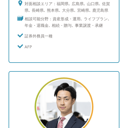
客様目線での対応に多くの方から好評を頂いてい
対面相談エリア：福岡県､ 広島県､ 山口県､ 佐賀
る。 モットーは販売側の都合に左右されないお客
県､ 長崎県､ 熊本県､ 大分県､ 宮崎県､ 鹿児島県
様の資産拡大にコミットメントする運用提案。 趣
相談可能分野：資産形成・運用､ ライフプラン､
味はF1観戦を筆頭にモータースポーツ全般と各地へ
年金・退職金､ 相続・贈与､ 事業譲渡・承継
の旅行、グルメ。
証券外務員一種
AFP