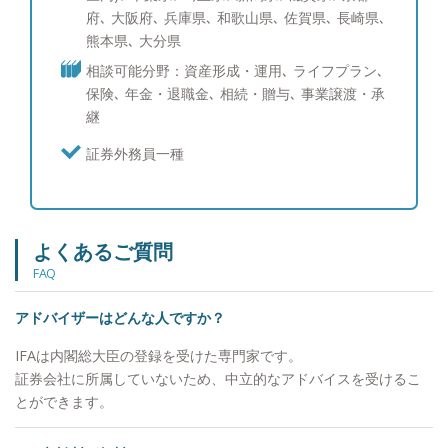
家族への想いなどをお伺いすることが多くございま
府､ 大阪府､ 兵庫県､ 和歌山県､ 佐賀県､ 長崎県､
した。その中でファイナンシャルアドバイザーの仕
熊本県､ 大分県
事とは、単に商品やサービスを案内するだけでな
相談可能分野：資産形成・運用､ ライフプラン､
く、お客様の人生観や想いを知ったうえで長く寄り
保険､ 年金・退職金､ 相続・贈与､ 事業譲渡・承
添い、心から信頼できる相談相手になることが一番
継
重要であると確信しました。お金のことだけでなく
その方の夢を応援できる存在でありたいと思ってい
証券外務員一種
ます。 そのためにも、 ・中立的/客観的な立場で商
品/サービスの提案ができること ・転勤がなく長い
時間軸で責任あるアドバイスが提供できること こ
の二点は譲ることのできない大切なことです。 ま
よくあるご質問
た、お客様と向き合うにあたり、証券・保険・不動
FAQ
産・税務など一つ一つの分野を独立させてサポート
を実行するのではなく、これらを複合、最適化しワ
アドバイザーはどんな人ですか？
ンストップで解決策を提供することが、複雑化して
IFAは内閣総大臣の登録を受けた専門家です。
いく時代の中で求められていると考えております。
証券会社に所属していないため、中立的なアドバイスを受けるこ
情報があふれる世の中において、お客様の悩みや
とができます。
不安を軽くし、夢や将来を豊かにするお手伝いがで
きる良きパートナーとして選んでいただけるよう一