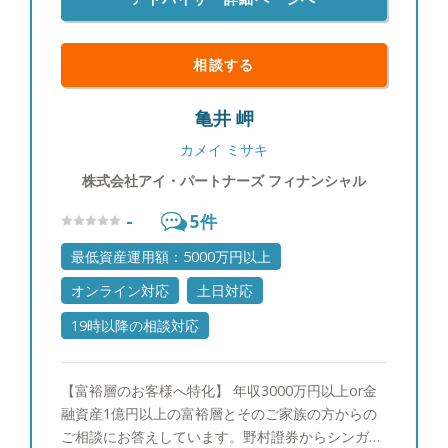
相談する
亀井 岬
カメイ ミサキ
株式会社アイ・パートナーズ フィナンシャル
-
5
件
最低資産運用額：5000万円以上
オンライン対応
土日対応
19時以降の相談対応
【富裕層のお客様へ特化】 年収3000万円以上or金
融資産1億円以上の富裕層とそのご家族の方からの
ご相談にお答えしています。野村證券からシンガポ