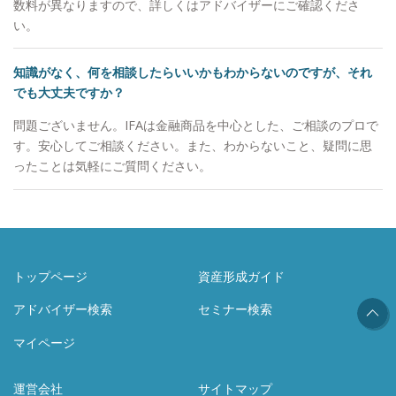
数料が異なりますので、詳しくはアドバイザーにご確認くださ
れば良いか分からない ・証券/保険/不動談/自社株
い。
など全体感を踏まえたアドバイスが欲しい 困って
いる方のお力になりたい。オフィス115なら皆様の
知識がなく、何を相談したらいいかもわからないのですが、それ
悩みや不安を軽くするお手伝いがきっと出来ると思
でも大丈夫ですか？
います。 ＜ご相談前＞ 資産運用や管理といって
も、様々な業種やアセット（保険・証券・不動産な
問題ございません。IFAは金融商品を中心とした、ご相談のプロで
どの資産の種類）が複合的に絡む場合がほとんどで
す。安心してご相談ください。また、わからないこと、疑問に思
す。これら各社・各商品にはメリット・デメリット
ったことは気軽にご質問ください。
があるので、本来は総合的な見識を持ってバランス
よく活用していくことが大切です。しかし一方で、
それぞれの業種や会社が各自提案をするので、全く
違うことを言われ混乱したり、結果的に内容の重複
した商品に偏っていたりというケースがよく起こり
ます。 <ご相談後＞ そこで、AWパートナーズで
トップページ
資産形成ガイド
は、「各業種から独立した立場である」という強み
アドバイザー検索
セミナー検索
を最大限活かし、お客様の悩みや目標に対して中立
的なアドバイスをおこなうことを何よりも心掛けて
マイページ
おります。 お客様ひとりひとりに対して、社内の
証券・保険・不動産のプロが連携をとりながら、ご
運営会社
サイトマップ