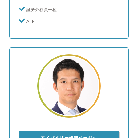
計・装飾品 ※ゴルフのスコア：100
証券外務員一種
AFP
アドバイザー詳細ページへ