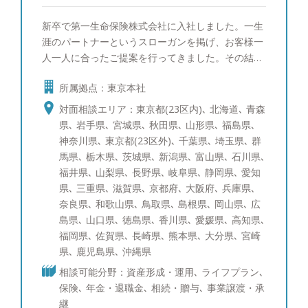
新卒で第一生命保険株式会社に入社しました。一生
涯のパートナーというスローガンを掲げ、お客様一
人一人に合ったご提案を行ってきました。その結
果、同期800名の中で１位を取ることができ、会社
所属拠点：東京本社
の看板としてホームページにも掲載されておりまし
た。 その後総合金融代理店を創業し、ファイナン
対面相談エリア：東京都(23区内)､ 北海道､ 青森
シャルプランナーとして幅広いお客様の経済的課題
県､ 岩手県､ 宮城県､ 秋田県､ 山形県､ 福島県､
に向き合って参りました。 このような経験から資
神奈川県､ 東京都(23区外)､ 千葉県､ 埼玉県､ 群
産運用のご相談はもちろんのこと、将来の相続対策
馬県､ 栃木県､ 茨城県､ 新潟県､ 富山県､ 石川県､
や節税対策など幅広い解決策をご提案できます。
福井県､ 山梨県､ 長野県､ 岐阜県､ 静岡県､ 愛知
お客様に寄り添い、中立的立場からフラットな目線
県､ 三重県､ 滋賀県､ 京都府､ 大阪府､ 兵庫県､
でお話させていただきます。セカンドオピニオンと
奈良県､ 和歌山県､ 鳥取県､ 島根県､ 岡山県､ 広
してでも構いませんので、まずはお気軽にご相談く
島県､ 山口県､ 徳島県､ 香川県､ 愛媛県､ 高知県､
ださい。 ●得意な商品・サービス 日本株式（中小
福岡県､ 佐賀県､ 長崎県､ 熊本県､ 大分県､ 宮崎
型株）、日本株式（大型株）、米国株式、先進国債
県､ 鹿児島県､ 沖縄県
券、社債、仕組債、投資信託、ポートフォリオコン
相談可能分野：資産形成・運用､ ライフプラン､
サルティング、生命保険 ●趣味 車、教育について
保険､ 年金・退職金､ 相続・贈与､ 事業譲渡・承
の勉強、グルメ、ゴルフ、ワインを飲むこと、時
継