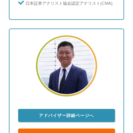
供させて頂けることと自負しています。 【資産運
日本証券アナリスト協会認定アナリスト(CMA)
用：ポートフォリオ運用について】 富裕層の皆様
からは資産を守りながら増やしたいというご要望を
多くいただくため、個別株よりも値動きが安定的な
債券と、インデックス投信やETFの組み合わせを中
心にご提案を行い、継続的な利息とキャピタルゲイ
ンを目指すポートフォリオを構築しています。 結
果としてお客様からは、上下はあるもののご納得い
ただける運用を行えていることから、「亀井さんに
任せて良かった。」と喜んでいただけることが多い
です。 【資産運用：情報収集への取り組み】 とり
わけ債券投資の情報は一般に公開されていないもの
も多いため、週に一度海外の公的機関の一次情報を
確認し、個人でブルームバーグ端末を契約して情報
収集に努めています。商品別の過去の値動きやその
要因も分析し、お客様に情報提供を行っています。
【投資教育】 私立大学でライフプランニングを教
アドバイザー詳細ページへ
えていた経験を通じて、富裕層のお客様のご子息、
ご令嬢に対して投資教育を実施させていただいてお
ります。 【大切にしていること】 「自分が心の底