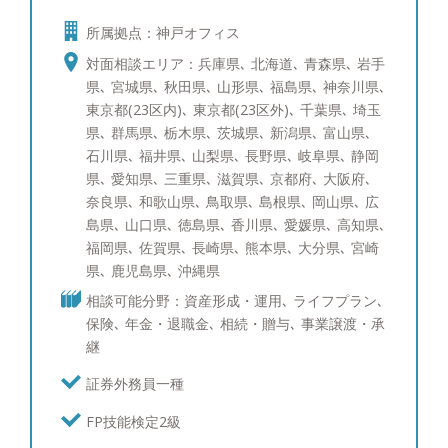
ールへ社費留学し、三菱UFJメリルリンチPB証券で
所属拠点：神戸オフィス
ポートフォリオ運用の研鑽を積んで参りました。富
裕層のご相談者様にもさまざまなお悩みがあるかと
対面相談エリア：兵庫県､ 北海道､ 青森県､ 岩手
存じます。 一方でそのお悩みは、資産運用、贈
県､ 宮城県､ 秋田県､ 山形県､ 福島県､ 神奈川県､
与・相続を含めた資産承継、事業承継、投資教育、
東京都(23区内)､ 東京都(23区外)､ 千葉県､ 埼玉
に大きく分けられるかと存じます。そのそれぞれに
県､ 群馬県､ 栃木県､ 茨城県､ 新潟県､ 富山県､
ついて海外を含めて経験を10年以上積み重ねて参り
石川県､ 福井県､ 山梨県､ 長野県､ 岐阜県､ 静岡
ました。 すでにアドバイザーが担当しているお客
県､ 愛知県､ 三重県､ 滋賀県､ 京都府､ 大阪府､
様も、これからご検討されるお客様にも満足いただ
奈良県､ 和歌山県､ 鳥取県､ 島根県､ 岡山県､ 広
けるサービスをご提供できるかと存じます。 【資
島県､ 山口県､ 徳島県､ 香川県､ 愛媛県､ 高知県､
産運用：ポートフォリオ分析と債券運用への取り組
福岡県､ 佐賀県､ 長崎県､ 熊本県､ 大分県､ 宮崎
み】 ポートフォリオ分析では、ブルームバーグと
県､ 鹿児島県､ 沖縄県
いう機関投資家含めたプロ投資家が愛用する専用情
相談可能分野：資産形成・運用､ ライフプラン､
報端末を使い、サービスをご提供しています。債券
保険､ 年金・退職金､ 相続・贈与､ 事業譲渡・承
運用のスキルは三菱UFJメリルリンチPB証券時代に
継
磨かれ、シンガポールへの社費留学経験を活かし、
海外の最新情報を収集しています。現在ポートフォ
証券外務員一種
リオ・債券運用を行っている、あるいはこれから検
FP技能検定2級
討中の方々にも、期待にお応え出来るサービスを提