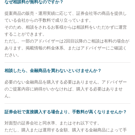
歩一歩前進してまいります。 ●AWパートナーズ株
なぜ相談料が無料なのですか？
式会社のビジョン お客様の悩み・不安を軽くし、
提案商品の販売・運用実績に応じて、証券会社等の商品を提供し
夢・将来を豊かに世代を超えて一生涯共に歩む、資
ている会社からの手数料で成り立っています。
産管理のパートナー ●AWパートナーズ株式会社と
そのため、相談をされるお客様からは相談料をいただかずに運営
は 銀行、証券会社、保険会社をはじめとする特定
することができます。
の金融機関から独立した存在で、中立的な立場から
ただし、一部のアドバイザーは2回目以降のご相談は有料の場合が
お客様にアドバイスを行う資産管理の専門家です。
あります。掲載情報の料金体系、またはアドバイザーにご確認く
偏ったカテゴリーの提案などを行うことなく、お客
ださい。
様のライフステージや人生に対してのお考えを大切
にできるパートナーとしてご相談にのらせていただ
いております。 また転勤がないため、お客様に
相談したら、金融商品を買わないといけませんか？
「実はね・・・」と言っていただけるような良き相
必要のない金融商品を購入する必要はありません。アドバイザー
談相手になれることを目指しております。 ●こんな
のご提案内容に納得がいかなければ、購入する必要はありませ
お悩みありませんか？ ・資産運用を何から始めて
ん。
いいか分からない ・今やっている方法や、持って
いる金融商品で良いのか不安 ・相談に乗ってもら
っていた担当者が次々と変わらないか ・年齢や職
証券会社で直接購入する場合より、手数料が高くなりませんか？
業など踏まえて自分に合ったアドバイスが欲しい
対面型の証券会社と同水準、またはそれ以下です。
・次世代まで踏まえて資産管理したいが信頼して相
ただし、購入または運用する金額、購入する金融商品によって手
談できる人がいない ・不動産を相続したがどうす