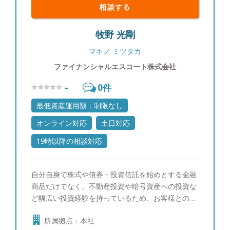
相談する
牧野 光剛
マキノ ミツタカ
ファイナンシャルエスコート株式会社
-
0
件
最低資産運用額：制限なし
オンライン対応
土日対応
19時以降の相談対応
自分自身で株式や債券・投資信託を始めとする金融
商品だけでなく、不動産投資や暗号資産への投資な
ど幅広い投資経験を持っているため、お客様とのヒ
アリングの中でリスク許容度に応じて様々な運用提
所属拠点：本社
案を行っている。 またセミナーやご相談は常にお