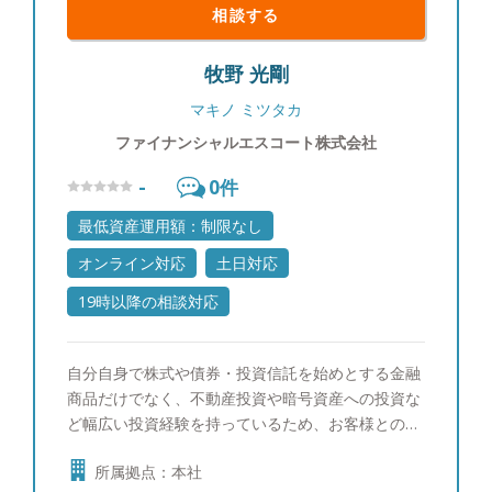
相談する
牧野 光剛
マキノ ミツタカ
ファイナンシャルエスコート株式会社
-
0
件
最低資産運用額：制限なし
オンライン対応
土日対応
19時以降の相談対応
自分自身で株式や債券・投資信託を始めとする金融
商品だけでなく、不動産投資や暗号資産への投資な
ど幅広い投資経験を持っているため、お客様とのヒ
アリングの中でリスク許容度に応じて様々な運用提
所属拠点：本社
案を行っている。 またセミナーやご相談は常にお