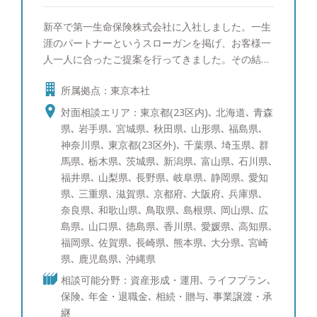
新卒で第一生命保険株式会社に入社しました。一生
涯のパートナーというスローガンを掲げ、お客様一
人一人に合ったご提案を行ってきました。その結
果、同期800名の中で１位を取ることができ、会社
所属拠点：東京本社
の看板としてホームページにも掲載されておりまし
た。 その後総合金融代理店を創業し、ファイナン
対面相談エリア：東京都(23区内)､ 北海道､ 青森
シャルプランナーとして幅広いお客様の経済的課題
県､ 岩手県､ 宮城県､ 秋田県､ 山形県､ 福島県､
に向き合って参りました。 このような経験から資
神奈川県､ 東京都(23区外)､ 千葉県､ 埼玉県､ 群
産運用のご相談はもちろんのこと、将来の相続対策
馬県､ 栃木県､ 茨城県､ 新潟県､ 富山県､ 石川県､
や節税対策など幅広い解決策をご提案できます。
福井県､ 山梨県､ 長野県､ 岐阜県､ 静岡県､ 愛知
お客様に寄り添い、中立的立場からフラットな目線
県､ 三重県､ 滋賀県､ 京都府､ 大阪府､ 兵庫県､
でお話させていただきます。セカンドオピニオンと
奈良県､ 和歌山県､ 鳥取県､ 島根県､ 岡山県､ 広
してでも構いませんので、まずはお気軽にご相談く
島県､ 山口県､ 徳島県､ 香川県､ 愛媛県､ 高知県､
ださい。 ●得意な商品・サービス 日本株式（中小
福岡県､ 佐賀県､ 長崎県､ 熊本県､ 大分県､ 宮崎
型株）、日本株式（大型株）、米国株式、先進国債
県､ 鹿児島県､ 沖縄県
券、社債、仕組債、投資信託、ポートフォリオコン
相談可能分野：資産形成・運用､ ライフプラン､
サルティング、生命保険 ●趣味 車、教育について
保険､ 年金・退職金､ 相続・贈与､ 事業譲渡・承
の勉強、グルメ、ゴルフ、ワインを飲むこと、時
継