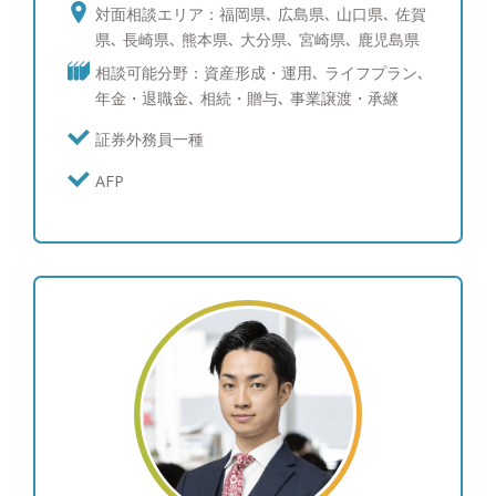
客様目線での対応に多くの方から好評を頂いてい
対面相談エリア：福岡県､ 広島県､ 山口県､ 佐賀
る。 モットーは販売側の都合に左右されないお客
県､ 長崎県､ 熊本県､ 大分県､ 宮崎県､ 鹿児島県
様の資産拡大にコミットメントする運用提案。 趣
相談可能分野：資産形成・運用､ ライフプラン､
味はF1観戦を筆頭にモータースポーツ全般と各地へ
年金・退職金､ 相続・贈与､ 事業譲渡・承継
の旅行、グルメ。
証券外務員一種
AFP