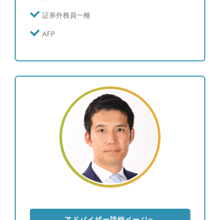
計・装飾品 ※ゴルフのスコア：100
証券外務員一種
AFP
アドバイザー詳細ページへ