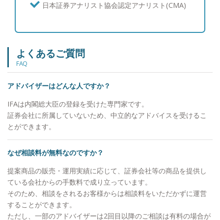
供させて頂けることと自負しています。 【資産運
日本証券アナリスト協会認定アナリスト(CMA)
用：ポートフォリオ運用について】 富裕層の皆様
からは資産を守りながら増やしたいというご要望を
多くいただくため、個別株よりも値動きが安定的な
債券と、インデックス投信やETFの組み合わせを中
よくあるご質問
心にご提案を行い、継続的な利息とキャピタルゲイ
FAQ
ンを目指すポートフォリオを構築しています。 結
果としてお客様からは、上下はあるもののご納得い
アドバイザーはどんな人ですか？
ただける運用を行えていることから、「亀井さんに
任せて良かった。」と喜んでいただけることが多い
IFAは内閣総大臣の登録を受けた専門家です。
です。 【資産運用：情報収集への取り組み】 とり
証券会社に所属していないため、中立的なアドバイスを受けるこ
わけ債券投資の情報は一般に公開されていないもの
とができます。
も多いため、週に一度海外の公的機関の一次情報を
確認し、個人でブルームバーグ端末を契約して情報
なぜ相談料が無料なのですか？
収集に努めています。商品別の過去の値動きやその
要因も分析し、お客様に情報提供を行っています。
提案商品の販売・運用実績に応じて、証券会社等の商品を提供し
【投資教育】 私立大学でライフプランニングを教
ている会社からの手数料で成り立っています。
えていた経験を通じて、富裕層のお客様のご子息、
そのため、相談をされるお客様からは相談料をいただかずに運営
ご令嬢に対して投資教育を実施させていただいてお
することができます。
ります。 【大切にしていること】 「自分が心の底
ただし、一部のアドバイザーは2回目以降のご相談は有料の場合が