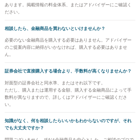
から思っていること」をお伝えすることです。マー
あります。掲載情報の料金体系、またはアドバイザーにご確認く
ケットの状況が悲観的でもごまかすことはありませ
ださい。
んし、わからない事は正直に「わからない」とお伝
えします。他社の商品が良いと思えば良いと申し上
相談したら、金融商品を買わないといけませんか？
げますし、駄目なものはダメと申し上げます。それ
がお客様からの信頼に繋がると思っています。
必要のない金融商品を購入する必要はありません。アドバイザー
【自身のマネースタイル】 個別株ですと値動きに
のご提案内容に納得がいかなければ、購入する必要はありませ
一喜一憂したりと、お客様の大切な時間を自分の心
ん。
の動きに使ってしまい、もったいないと思っている
ので、基本的に収入のうち余ったお金はETFや他の
証券会社で直接購入する場合より、手数料が高くなりませんか？
ファンドなどに積み立てています。 【出身地】 大
対面型の証券会社と同水準、またはそれ以下です。
阪市 【家族構成】 妻と10歳、8歳の2人の子供がい
ただし、購入または運用する金額、購入する金融商品によって手
ます。 【趣味】 ゴルフ、旅行、お酒が趣味で、最
数料が異なりますので、詳しくはアドバイザーにご確認くださ
近は沖縄に行きました。マイル集めにこだわりがあ
い。
り、60万マイルを貯めています。マイル獲得方法を
お客様にも伝えることがあります。
知識がなく、何を相談したらいいかもわからないのですが、それ
でも大丈夫ですか？
問題ございません。IFAは金融商品を中心とした、ご相談のプロで