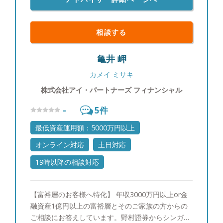
相談する
亀井 岬
カメイ ミサキ
株式会社アイ・パートナーズ フィナンシャル
-
5
件
最低資産運用額：5000万円以上
オンライン対応
土日対応
19時以降の相談対応
【富裕層のお客様へ特化】 年収3000万円以上or金
融資産1億円以上の富裕層とそのご家族の方からの
ご相談にお答えしています。野村證券からシンガポ