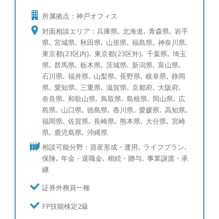
ールへ社費留学し、三菱UFJメリルリンチPB証券で
所属拠点：神戸オフィス
ポートフォリオ運用の研鑽を積んで参りました。富
裕層のご相談者様にもさまざまなお悩みがあるかと
対面相談エリア：兵庫県､ 北海道､ 青森県､ 岩手
存じます。 一方でそのお悩みは、資産運用、贈
県､ 宮城県､ 秋田県､ 山形県､ 福島県､ 神奈川県､
与・相続を含めた資産承継、事業承継、投資教育、
東京都(23区内)､ 東京都(23区外)､ 千葉県､ 埼玉
に大きく分けられるかと存じます。そのそれぞれに
県､ 群馬県､ 栃木県､ 茨城県､ 新潟県､ 富山県､
ついて海外を含めて経験を10年以上積み重ねて参り
石川県､ 福井県､ 山梨県､ 長野県､ 岐阜県､ 静岡
ました。 すでにアドバイザーが担当しているお客
県､ 愛知県､ 三重県､ 滋賀県､ 京都府､ 大阪府､
様も、これからご検討されるお客様にも満足いただ
奈良県､ 和歌山県､ 鳥取県､ 島根県､ 岡山県､ 広
けるサービスをご提供できるかと存じます。 【資
島県､ 山口県､ 徳島県､ 香川県､ 愛媛県､ 高知県､
産運用：ポートフォリオ分析と債券運用への取り組
福岡県､ 佐賀県､ 長崎県､ 熊本県､ 大分県､ 宮崎
み】 ポートフォリオ分析では、ブルームバーグと
県､ 鹿児島県､ 沖縄県
いう機関投資家含めたプロ投資家が愛用する専用情
相談可能分野：資産形成・運用､ ライフプラン､
報端末を使い、サービスをご提供しています。債券
保険､ 年金・退職金､ 相続・贈与､ 事業譲渡・承
運用のスキルは三菱UFJメリルリンチPB証券時代に
継
磨かれ、シンガポールへの社費留学経験を活かし、
海外の最新情報を収集しています。現在ポートフォ
証券外務員一種
リオ・債券運用を行っている、あるいはこれから検
FP技能検定2級
討中の方々にも、期待にお応え出来るサービスを提