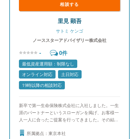
相談する
里見 顕吾
サトミ ケンゴ
ノーススターアドバイザリー株式会社
-
0
件
最低資産運用額：制限なし
オンライン対応
土日対応
19時以降の相談対応
新卒で第一生命保険株式会社に入社しました。一生
涯のパートナーというスローガンを掲げ、お客様一
人一人に合ったご提案を行ってきました。その結
果、同期800名の中で１位を取ることができ、会社
所属拠点：東京本社
の看板としてホームページにも掲載されておりまし