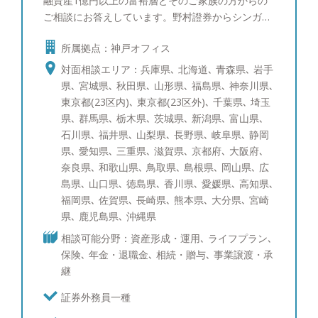
融資産1億円以上の富裕層とそのご家族の方からの
ご相談にお答えしています。野村證券からシンガポ
ールへ社費留学し、三菱UFJメリルリンチPB証券で
所属拠点：神戸オフィス
ポートフォリオ運用の研鑽を積んで参りました。富
裕層のご相談者様にもさまざまなお悩みがあるかと
対面相談エリア：兵庫県､ 北海道､ 青森県､ 岩手
存じます。 一方でそのお悩みは、資産運用、贈
県､ 宮城県､ 秋田県､ 山形県､ 福島県､ 神奈川県､
与・相続を含めた資産承継、事業承継、投資教育、
東京都(23区内)､ 東京都(23区外)､ 千葉県､ 埼玉
に大きく分けられるかと存じます。そのそれぞれに
県､ 群馬県､ 栃木県､ 茨城県､ 新潟県､ 富山県､
ついて海外を含めて経験を10年以上積み重ねて参り
石川県､ 福井県､ 山梨県､ 長野県､ 岐阜県､ 静岡
ました。 すでにアドバイザーが担当しているお客
県､ 愛知県､ 三重県､ 滋賀県､ 京都府､ 大阪府､
様も、これからご検討されるお客様にも満足いただ
奈良県､ 和歌山県､ 鳥取県､ 島根県､ 岡山県､ 広
けるサービスをご提供できるかと存じます。 【資
島県､ 山口県､ 徳島県､ 香川県､ 愛媛県､ 高知県､
産運用：ポートフォリオ分析と債券運用への取り組
福岡県､ 佐賀県､ 長崎県､ 熊本県､ 大分県､ 宮崎
み】 ポートフォリオ分析では、ブルームバーグと
県､ 鹿児島県､ 沖縄県
いう機関投資家含めたプロ投資家が愛用する専用情
相談可能分野：資産形成・運用､ ライフプラン､
報端末を使い、サービスをご提供しています。債券
保険､ 年金・退職金､ 相続・贈与､ 事業譲渡・承
運用のスキルは三菱UFJメリルリンチPB証券時代に
継
磨かれ、シンガポールへの社費留学経験を活かし、
海外の最新情報を収集しています。現在ポートフォ
証券外務員一種
リオ・債券運用を行っている、あるいはこれから検