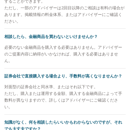
ご令嬢に対して投資教育を実施させていただいてお
することができます。
ります。 【大切にしていること】 「自分が心の底
ただし、一部のアドバイザーは2回目以降のご相談は有料の場合が
から思っていること」をお伝えすることです。マー
あります。掲載情報の料金体系、またはアドバイザーにご確認く
ケットの状況が悲観的でもごまかすことはありませ
ださい。
んし、わからない事は正直に「わからない」とお伝
えします。他社の商品が良いと思えば良いと申し上
相談したら、金融商品を買わないといけませんか？
げますし、駄目なものはダメと申し上げます。それ
がお客様からの信頼に繋がると思っています。
必要のない金融商品を購入する必要はありません。アドバイザー
【自身のマネースタイル】 個別株ですと値動きに
のご提案内容に納得がいかなければ、購入する必要はありませ
一喜一憂したりと、お客様の大切な時間を自分の心
ん。
の動きに使ってしまい、もったいないと思っている
ので、基本的に収入のうち余ったお金はETFや他の
証券会社で直接購入する場合より、手数料が高くなりませんか？
ファンドなどに積み立てています。 【出身地】 大
対面型の証券会社と同水準、またはそれ以下です。
阪市 【家族構成】 妻と10歳、8歳の2人の子供がい
ただし、購入または運用する金額、購入する金融商品によって手
ます。 【趣味】 ゴルフ、旅行、お酒が趣味で、最
数料が異なりますので、詳しくはアドバイザーにご確認くださ
近は沖縄に行きました。マイル集めにこだわりがあ
い。
り、60万マイルを貯めています。マイル獲得方法を
お客様にも伝えることがあります。
知識がなく、何を相談したらいいかもわからないのですが、それ
でも大丈夫ですか？