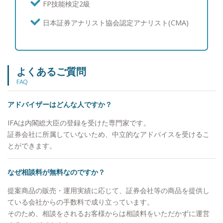
FP技能検定2級
討中の方々にも、期待にお応え出来るサービスを提
供させて頂けることと自負しています。 【資産運
日本証券アナリスト協会認定アナリスト(CMA)
用：ポートフォリオ運用について】 富裕層の皆様
からは資産を守りながら増やしたいというご要望を
多くいただくため、個別株よりも値動きが安定的な
債券と、インデックス投信やETFの組み合わせを中
よくあるご質問
心にご提案を行い、継続的な利息とキャピタルゲイ
FAQ
ンを目指すポートフォリオを構築しています。 結
果としてお客様からは、上下はあるもののご納得い
アドバイザーはどんな人ですか？
ただける運用を行えていることから、「亀井さんに
任せて良かった。」と喜んでいただけることが多い
IFAは内閣総大臣の登録を受けた専門家です。
です。 【資産運用：情報収集への取り組み】 とり
証券会社に所属していないため、中立的なアドバイスを受けるこ
わけ債券投資の情報は一般に公開されていないもの
とができます。
も多いため、週に一度海外の公的機関の一次情報を
確認し、個人でブルームバーグ端末を契約して情報
なぜ相談料が無料なのですか？
収集に努めています。商品別の過去の値動きやその
要因も分析し、お客様に情報提供を行っています。
提案商品の販売・運用実績に応じて、証券会社等の商品を提供し
【投資教育】 私立大学でライフプランニングを教
ている会社からの手数料で成り立っています。
えていた経験を通じて、富裕層のお客様のご子息、
そのため、相談をされるお客様からは相談料をいただかずに運営