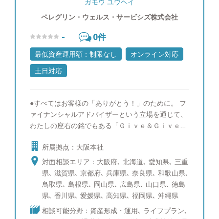
ガモウ ユウヘイ
ペレグリン・ウェルス・サービシズ株式会社
-
0
件
最低資産運用額：制限なし
オンライン対応
土日対応
●すべてはお客様の「ありがとう！」のために。 フ
ァイナンシャルアドバイザーという立場を通じて、
わたしの座右の銘でもある「Ｇｉｖｅ＆Ｇｉｖｅ」
を続けることで自身の担当する全てのお客さまに幸
所属拠点：大阪本社
せになって頂きたいです。そのためには、常に自分
自身が仕事だけでなく人間として成長することで、
対面相談エリア：大阪府､ 北海道､ 愛知県､ 三重
資産運用のご提案だけでなく、お客様のライフスタ
県､ 滋賀県､ 京都府､ 兵庫県､ 奈良県､ 和歌山県､
イルに関わる様々な付加価値の提供が出来ると確信
鳥取県､ 島根県､ 岡山県､ 広島県､ 山口県､ 徳島
しております。そしてどんな些細なことでも、「ま
県､ 香川県､ 愛媛県､ 高知県､ 福岡県､ 沖縄県
ずは蒲生さんに聞いてみよう」と真っ先に声を掛け
相談可能分野：資産形成・運用､ ライフプラン､
てもらえる担当者になれるよう、日々精進しており