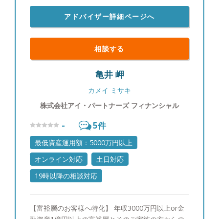
化があり、前職では難しかったのですが平日に家族
全員で食卓を囲む事ができるようになり、週末の金
アドバイザー詳細ページへ
曜日には外食に出かけるなど、休日だけでなく平日
も充実した日々を過ごしております。家族との会話
が増え、プライベートな時間も多く取れるので、こ
相談する
れから英会話など30代の習い事に挑戦しようと考え
ております。
亀井 岬
カメイ ミサキ
株式会社アイ・パートナーズ フィナンシャル
-
5
件
最低資産運用額：5000万円以上
オンライン対応
土日対応
19時以降の相談対応
【富裕層のお客様へ特化】 年収3000万円以上or金