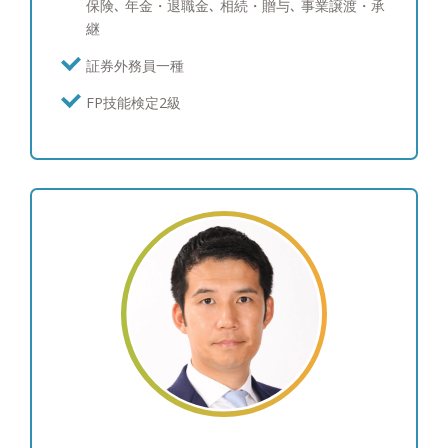
保険､ 年金・退職金､ 相続・贈与､ 事業譲渡・承
ます。 ●人生１００年時代を共に歩みましょう！
継
人生１００年時代と言われる中、資産形成の重要性
が高まっていることは事実であり、あらゆる金融機
証券外務員一種
関で中長期での運用目標を見据えた資産運用（ゴー
FP技能検定2級
ルベースアプローチ）の提案が主流となってきてい
ます。ただ、その実現にはやはり長期的にお客様を
支える関係性が前提になります。その点わたしたち
は従来の金融機関と違い、転勤も決まった営業ノル
マもありませんから、生涯担当を実現できる立場に
あり、自分がお客様と共有した資産運用のゴールを
将来共に迎えることが出来ます。ぜひ一緒に安心の
未来に向けて歩んでいきましょう。 ●プライベート
について ・兵庫県出身。昭和６１年９月１３日生
まれ。 ・モチベーションの向上と健康を考え、休
日と可能な限り平日の朝、起床してから30分以内に
ランニングに出掛け、気持ちの良い空気と太陽を浴
びることでリフレッシュしております。起床してす
ぐに日光を浴びることは心の健康にも非常に良い効
用があるようです！ 家族との過ごし方も大きく変