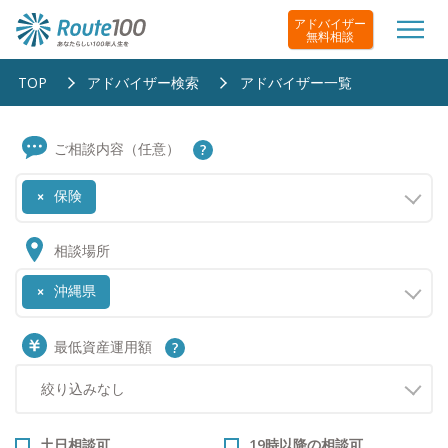
アドバイザー
無料相談
TOP
アドバイザー検索
アドバイザー一覧
ご相談内容（任意）
保険
×
相談場所
沖縄県
×
最低資産運用額
土日相談可
19時以降の相談可