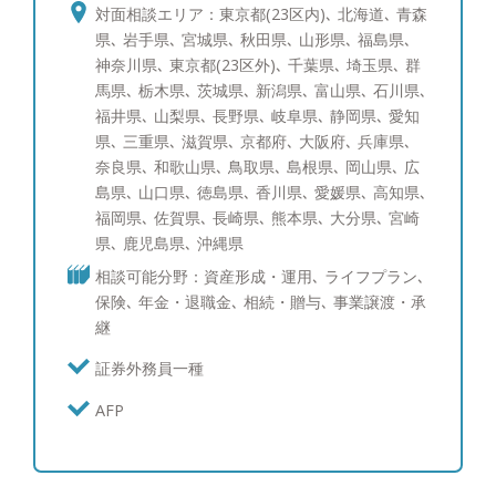
た。 その後総合金融代理店を創業し、ファイナン
対面相談エリア：東京都(23区内)､ 北海道､ 青森
シャルプランナーとして幅広いお客様の経済的課題
県､ 岩手県､ 宮城県､ 秋田県､ 山形県､ 福島県､
に向き合って参りました。 このような経験から資
神奈川県､ 東京都(23区外)､ 千葉県､ 埼玉県､ 群
産運用のご相談はもちろんのこと、将来の相続対策
馬県､ 栃木県､ 茨城県､ 新潟県､ 富山県､ 石川県､
や節税対策など幅広い解決策をご提案できます。
福井県､ 山梨県､ 長野県､ 岐阜県､ 静岡県､ 愛知
お客様に寄り添い、中立的立場からフラットな目線
県､ 三重県､ 滋賀県､ 京都府､ 大阪府､ 兵庫県､
でお話させていただきます。セカンドオピニオンと
奈良県､ 和歌山県､ 鳥取県､ 島根県､ 岡山県､ 広
してでも構いませんので、まずはお気軽にご相談く
島県､ 山口県､ 徳島県､ 香川県､ 愛媛県､ 高知県､
ださい。 ●得意な商品・サービス 日本株式（中小
福岡県､ 佐賀県､ 長崎県､ 熊本県､ 大分県､ 宮崎
型株）、日本株式（大型株）、米国株式、先進国債
県､ 鹿児島県､ 沖縄県
券、社債、仕組債、投資信託、ポートフォリオコン
相談可能分野：資産形成・運用､ ライフプラン､
サルティング、生命保険 ●趣味 車、教育について
保険､ 年金・退職金､ 相続・贈与､ 事業譲渡・承
の勉強、グルメ、ゴルフ、ワインを飲むこと、時
継
計・装飾品 ※ゴルフのスコア：100
証券外務員一種
AFP