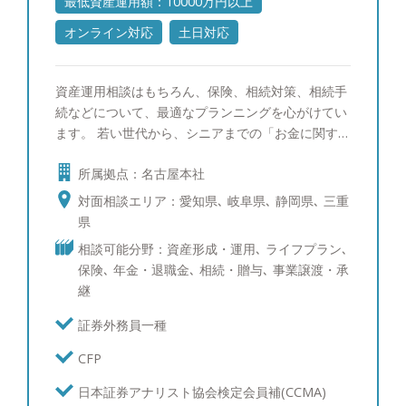
最低資産運用額：10000万円以上
オンライン対応
土日対応
資産運用相談はもちろん、保険、相続対策、相続手
続などについて、最適なプランニングを心がけてい
ます。 若い世代から、シニアまでの「お金に関す
る悩み」の相談業務を行っています。 主に金融資
所属拠点：名古屋本社
産3000万以上のお客様を中心に対応しておりま
す。
対面相談エリア：愛知県､ 岐阜県､ 静岡県､ 三重
県
相談可能分野：資産形成・運用､ ライフプラン､
保険､ 年金・退職金､ 相続・贈与､ 事業譲渡・承
継
証券外務員一種
CFP
日本証券アナリスト協会検定会員補(CCMA)