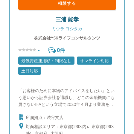
相談する
三浦 能孝
ミウラ ヨシタカ
株式会社YSKライフコンサルタンツ
-
0
件
最低資産運用額：制限なし
オンライン対応
土日対応
「お客様のために本物のアドバイスをしたい」とい
う思いから証券会社を退職し、どこの金融機関にも
属さないIFAという立場で2020年４月より業務を行
っています。 証券会社勤務時代、個人投資家に対
所属拠点：渋谷支店
しては、資産運用、相続コンサルティングを行って
きました。法人のお客様に対しては、資産運用に加
対面相談エリア：東京都(23区内)､ 東京都(23区
え、資本政策、Ｍ＆Ａ、資金調達の助言を行ってき
外)､ 京都府､ 大阪府