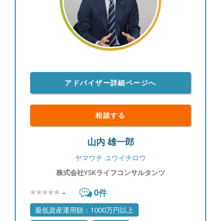
踏まえたオーダーメイドのプランをご提案していき
たいです。 ●多角的な視点で行う「ライフプランニ
ング」は何故重要か？ ライフプランニングにおい
て多角的な視点が重要である理由は、『人生、何が
あるか分からない』からです。理想のライフプラン
はもちろん大切です。一方で、想定できるリスクに
備えたり、想定できないリスクを考慮する事も同じ
アドバイザー詳細ページへ
くらい大切です。また、お客様ご自身のお考えや生
活環境の変化があるかも知れません。お客様の人生
を多角的にサポート出来るよう、GAIAではお金に
相談する
関する様々なサポート体制を整えております。
●GAIAが掲げる「顧客本位」とはどのようなことだ
山内 雄一郎
と思うか 顧客本位とは、“お客様にとって大切なも
のを、一緒に大切にすること”だと考えています。
ヤマウチ ユウイチロウ
そのためには、人生のパートナーとしてお客様に寄
株式会社YSKライフコンサルタンツ
り添うこと、金融のプロとして重要な情報を分かり
やすくお伝えすることが必要だと考えています。
-
0
件
GAIAのIFAとして『本当にお客様の夢を実現できた
かどうか』 その問いに向き合い続けるためにも、
最低資産運用額：1000万円以上
お客様との長期的な関係を築いていきます。 ●入社