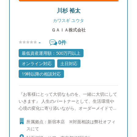
川杉 裕太
カワスギ ユウタ
ＧＡＩＡ株式会社
-
0
件
最低資産運用額：500万円以上
オンライン対応
土日対応
19時以降の相談対応
『お客様にとって大切なものを、一緒に大切にして
いきます』 人生のパートナーとして、生活環境や
心境の変化に寄り添いながら、オーダーメイドでの
ファイナンシャル・プランニングをご提供いたしま
所属拠点：新宿本店 ※対面相談は弊社オフィ
す。お客様の大切な“想い”をお話しいただけるよ
スにて
う、誠実であり続けることをお約束いたします。 ●
相談を検討している方への一言メッセージ。 信頼