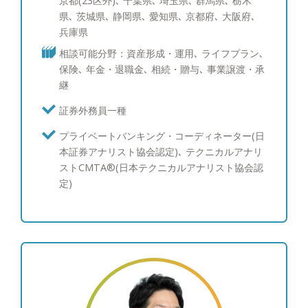
京都(23区外)､ 千葉県､ 埼玉県､ 群馬県､ 栃木
です。
県､ 茨城県､ 静岡県､ 愛知県､ 京都府､ 大阪府､
兵庫県
相談可能分野：資産形成・運用､ ライフプラン､
保険､ 年金・退職金､ 相続・贈与､ 事業譲渡・承
継
証券外務員一種
プライベートバンキング・コーディネーター(日
本証券アナリスト協会認定)､ テクニカルアナリ
ストCMTA®(日本テクニカルアナリスト協会認
定)