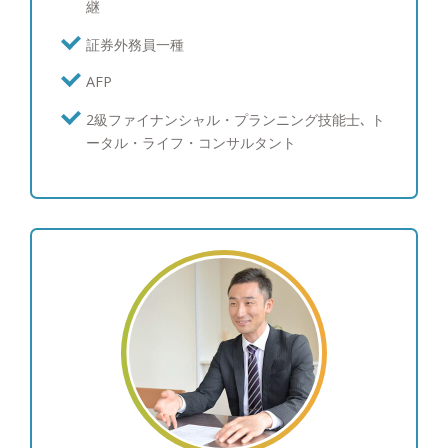
継
スと、サポート体制を提供致します。 将来、自分
や家族の夢をかなえ「自分らしく豊かで不安のない
証券外務員一種
暮らし」を実現するためには「お金」は切っても切
AFP
り離せない存在です。 私たちおかねの相談室のフ
ァイナンシャルプランナーはお金に関する様々な疑
2級ファイナンシャル・プランニング技能士､ ト
問や不安をお客様側に寄り添い支え続けながら解決
ータル・ライフ・コンサルタント
し、皆様が自分らしく豊かな人生を送っていただく
ための伴走者であり続けたいと思っています。 そ
のために幅広く質の高いFPサービスの提供と、組織
として長期的なプランをサポートできる体制を構築
し、お客様にいかに安心して長期的なお付き合いを
していただけるかを常に考え日々努力をいたしま
す。 今後とも、倍旧のご支援ご鞭撻賜りますよ
う、宜しくお願い申し上げます。