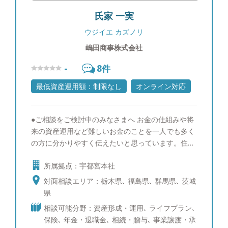
氏家 一実
ウジイエ カズノリ
嶋田商事株式会社
-
8
件
最低資産運用額：制限なし
オンライン対応
●ご相談をご検討中のみなさまへ お金の仕組みや将
来の資産運用など難しいお金のことを一人でも多く
の方に分かりやすく伝えたいと思っています。住宅
資金の相談、生命保険の見直し相談や資産運用の相
所属拠点：宇都宮本社
談など、さまざまなお金の悩みにプロの視点からア
ドバイスすることを心掛けています。一人ひとりに
対面相談エリア：栃木県､ 福島県､ 群馬県､ 茨城
合わせたカウンセリングによって作り上げるライフ
県
プランも喜ばれることが多いので、ぜひ一度お気軽
相談可能分野：資産形成・運用､ ライフプラン､
にご相談ください。 ●『皆様が豊かな人生を送るた
保険､ 年金・退職金､ 相続・贈与､ 事業譲渡・承
めの、伴走者であり続けたい』 質の高いFPサービ