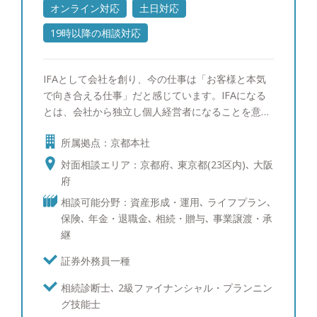
オンライン対応
土日対応
の決め手となったGAIAに共感した2つの魅力 1つ目
は、「ファイナンシャル・プランニングによって世
19時以降の相談対応
界中の人々の夢を実現する」というビジョンに共感
した点です。全ての行動や施策がビジョンに基づい
IFAとして会社を創り、今の仕事は「お客様と本気
ており、お客様と長期的にお付き合いするためのア
で向き合える仕事」だと感じています。IFAになる
フターフォローを組織として大切している点や、販
とは、会社から独立し個人経営者になることを意味
売手数料中心ではなくフィーベース（残高連動）に
します。特定の金融機関に属さないため、中立的な
よる手数料体系を採用していて、お客様の資産残高
所属拠点：京都本社
立場でお客様の資産運用のアドバイスを行うことが
が増えることが会社の利益になるというビジネスモ
可能です。もちろんノルマもないためお客様と良好
デルに魅力を感じました。 2つ目は、証券だけ、保
対面相談エリア：京都府､ 東京都(23区内)､ 大阪
な関係が長期に渡って構築できることがやりがいと
険だけという制約がなく、お客様のライフプランに
府
なっています。一方で、お客様から頂いた手数料で
応じて包括的な提案が可能な点です。資産形成にあ
相談可能分野：資産形成・運用､ ライフプラン､
報酬を得ている以上、責任を持ったお客様対応やア
たっては、金融商品での運用も保障の点での保険も
保険､ 年金・退職金､ 相続・贈与､ 事業譲渡・承
ドバイスがIFAには求められますので、日々勉強の
必要ですが、住宅ローンも含めてワンストップで相
継
毎日です。お客様1人1人の未来の姿に想いを馳せて
談できる先は少ないので、GAIAならより総合的な
一緒にカタチにしていくご支援ができればと思いま
提案ができると感じ転職を決めました。実際に入社
証券外務員一種
す。 ●専門分野 国内株式・外国株式・投資信託・
してからは、信頼できる他士業や取引先との連携も
相続診断士､ 2級ファイナンシャル・プランニン
債券・外国債券・保険・相続 ●創業経緯 時代と共
強みで、相続や不動産等、幅広いご相談にお応えし
グ技能士
に企業と人との関係性も変わりつつあると感じる
ています。 ●趣味：散歩、食べ歩き。 行ったこと