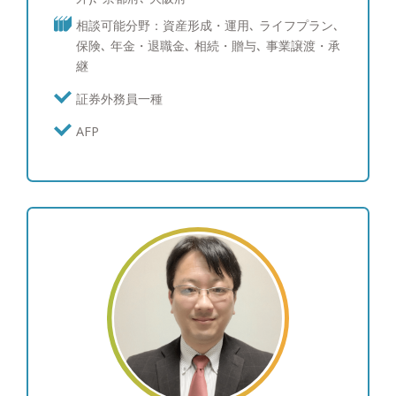
ました。 私の信念は「お客様を中心に考え、行動
相談可能分野：資産形成・運用､ ライフプラン､
する」 というシンプルなものです。お客様の最善
保険､ 年金・退職金､ 相続・贈与､ 事業譲渡・承
の利益の観点から投資助言を行い、お客様と長くお
継
付き合いすることを目指しています。 私は、販売
員ではありません。コンサルタントとして、お客様
証券外務員一種
の投資方針、目的をしっかりとお伺いし、お客様の
AFP
目標や夢をよく理解した上で、お客様のために意思
を持った提案を行います。