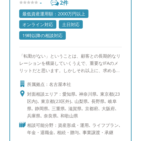
-
2
件
最低資産運用額：2000万円以上
オンライン対応
土日対応
19時以降の相談対応
「転勤がない」ということは、顧客との長期的なリ
レーションを構築していくうえで、重要なIFAのメ
リットだと思います。しかしそれ以上に、求める成
果を実現するうえで長期的なプランに基づいて資産
所属拠点：名古屋本社
運用をし、パフォーマンスを向上させることができ
る点が、「転勤がない」ということの意義だと思い
対面相談エリア：愛知県､ 神奈川県､ 東京都(23
ます。ご自身の運用ゴールに向け、長期的な視点で
区内)､ 東京都(23区外)､ 山梨県､ 長野県､ 岐阜
の投資提案をしてまいります。 【運用に対するモ
県､ 静岡県､ 三重県､ 滋賀県､ 京都府､ 大阪府､
ットー】 資産運用の世界はジャングルです。相場
兵庫県､ 奈良県､ 和歌山県
変動の中で日々新しい商品やサービスが登場し、ユ
相談可能分野：資産形成・運用､ ライフプラン､
ーザーがその本質を理解することが時に困難を極め
年金・退職金､ 相続・贈与､ 事業譲渡・承継
る時代。自分自身の主観を頼りに恐る恐る歩を進め