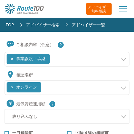
アドバイザー
無料相談
TOP
アドバイザー検索
アドバイザー一覧
ご相談内容（任意）
事業譲渡・承継
×
相談場所
オンライン
×
最低資産運用額
土日相談可
19時以降の相談可