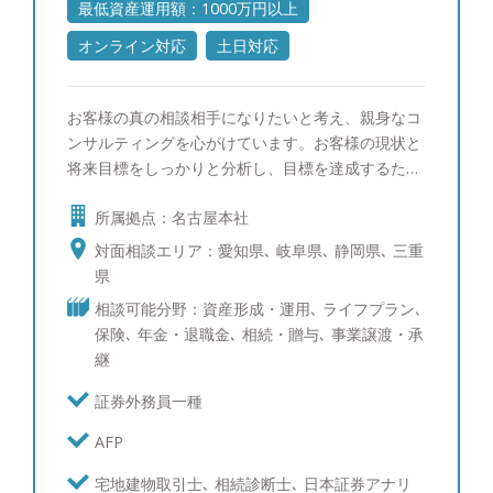
最低資産運用額：1000万円以上
オンライン対応
土日対応
お客様の真の相談相手になりたいと考え、親身なコ
ンサルティングを心がけています。お客様の現状と
将来目標をしっかりと分析し、目標を達成するため
のプランを立案していきます。金融商品も証券アナ
所属拠点：名古屋本社
リストの目線から厳選しておりますので、まずはご
相談ください。 【趣味】 ワイン、ゴルフ、社交ダ
対面相談エリア：愛知県､ 岐阜県､ 静岡県､ 三重
ンス、YouTubeで猫とカワウソの動画を見ること
県
相談可能分野：資産形成・運用､ ライフプラン､
保険､ 年金・退職金､ 相続・贈与､ 事業譲渡・承
継
証券外務員一種
AFP
宅地建物取引士､ 相続診断士､ 日本証券アナリ