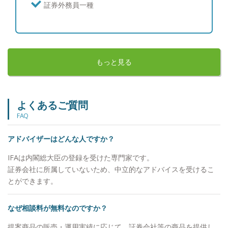
ているのが現状ではないでしょうか。我々は、
証券外務員一種
TA（Trusted Advisors）という社名に「信頼でき
るアドバイザー」という意味を込め、どんなジャン
グルの中にあっても変わらぬ運用の本質だけをお客
様にお伝えし、伴走いたします。
もっと見る
よくあるご質問
FAQ
アドバイザーはどんな人ですか？
IFAは内閣総大臣の登録を受けた専門家です。
証券会社に所属していないため、中立的なアドバイスを受けるこ
とができます。
なぜ相談料が無料なのですか？
提案商品の販売・運用実績に応じて、証券会社等の商品を提供し