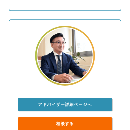
中、働き手一人ひとりが柔軟に、そして自由に選択
のない街の、行ったことのない飲食店を開拓するこ
できる社会であってもいいのではないかと思い起業
とが好きです。 ●好きな本 『FACT FULNESS 10の
を決意。当社の理念は、“真にお客さまのために立
思い込みを乗り越え、データを基に世界を正しく見
場に立ったアドバイスができる会社であるこ
る習慣』（ハンス・ロスリング、オーラ・ロスリン
と”と、“担当者が心から働きやすい環境を整える
グ、アンナ・ロスリング・ロンランド／2019年／
事”この2点です。働く者が経済的不安を抱えている
日経BP） 『マネー・ボール 完全版』（マイケル・
と利益優先の働き方になってしまいがちです。担当
ルイス／2013年／早川書房）
者一人ひとりの満足度を高めることが重要だと考
え、業界高水準の報酬率をとっています。その結
果、お客さまにも焦ることなく誠実に向き合えると
考えます。
アドバイザー詳細ページへ
相談する