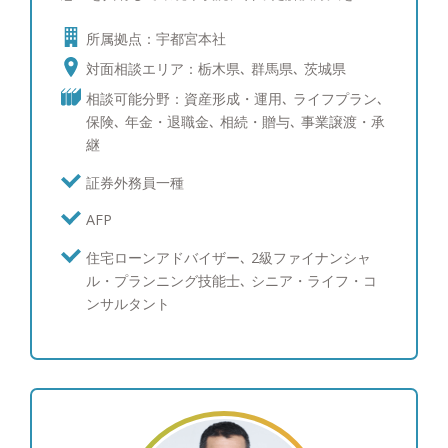
に考えていきます。相談者様の目標を実現し、豊か
所属拠点：宇都宮本社
な人生を送れるようにアドバイスをしています。
●『皆様が豊かな人生を送るための、伴走者であり
対面相談エリア：栃木県､ 群馬県､ 茨城県
続けたい』 質の高いFPサービスと、サポート体制
相談可能分野：資産形成・運用､ ライフプラン､
を提供致します。 将来、自分や家族の夢をかなえ
保険､ 年金・退職金､ 相続・贈与､ 事業譲渡・承
「自分らしく豊かで不安のない暮らし」を実現する
継
ためには「お金」は切っても切り離せない存在で
す。 私たちおかねの相談室のファイナンシャルプ
証券外務員一種
ランナーはお金に関する様々な疑問や不安をお客様
AFP
側に寄り添い支え続けながら解決し、皆様が自分ら
しく豊かな人生を送っていただくための伴走者であ
住宅ローンアドバイザー､ 2級ファイナンシャ
り続けたいと思っています。 そのために幅広く質
ル・プランニング技能士､ シニア・ライフ・コ
の高いFPサービスの提供と、組織として長期的なプ
ンサルタント
ランをサポートできる体制を構築し、お客様にいか
に安心して長期的なお付き合いをしていただけるか
を常に考え日々努力をいたします。 今後とも、倍
旧のご支援ご鞭撻賜りますよう、宜しくお願い申し
上げます。