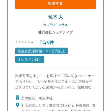
相談する
蕪木 大
カブラギ マサル
株式会社シェアティブ
-
0
件
最低資産運用額：500万円以上
オンライン対応
資産運用を通じて、お客様の生涯の良きパートナー
でありたい。 大手証券会社にて多くのお客様を担
当させていただいた経験から思うのは、投機的な投
資ではなく、中長期的な視点での資産運用という考
所属拠点：東京本社
え方の重要さです。現在、20年を超えてお取引をい
ただくお客様も複数いらっしゃいます。資産運用を
対面相談エリア：東京都(23区内)､ 神奈川県､ 東
通じて生涯のパートナーに選んでいただければ幸せ