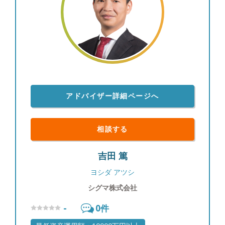
アドバイザー詳細ページへ
相談する
吉田 篤
ヨシダ アツシ
シグマ株式会社
-
0
件