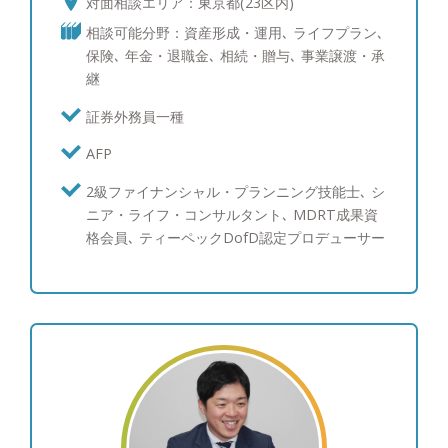
対面相談エリア：東京都(23区内)
できるパートナーをお探しの方へ。GAIAには、
相談可能分野：資産形成・運用､ ライフプラン､
「ファイナンシャル・プランニングによって世界中
保険､ 年金・退職金､ 相続・贈与､ 事業譲渡・承
の人々の夢を実現する」という志を同じくしたIFA
継
が集い、その一人ひとりが、お客様との一生物のお
付き合いを目指し活動しています。人にはなかなか
証券外務員一種
相談しづらいことや、プロの意見を聞いてみたいこ
AFP
となど、なんでも構いませんので、是非お気軽にご
相談ください。 ●仕事をする上で大切にしているこ
2級ファイナンシャル・プランニング技能士､ シ
と 柔軟な視点で物事を見るよう心がけています。
ニア・ライフ・コンサルタント､ MDRT成果資
ファイナンシャル・プランニングとは、市場や人生
格会員､ ティーペックDofD認定プロデューサー
などの不確実なことに見通しを立て、経済的な側面
から人生の夢や目標を叶えることです。また、価値
観や考え方は十人十色であるため、オーダーメイド
でのご提案をするには、お客様を深く理解し、柔軟
な視点で物事を見る必要があると考えていま
す。“柔よく剛を制す”、高校時代に所属していた柔
道部で身をもって学んだこの考え方は、物事の見方
にも通ずるものがあり、IFAとしての“強さ”だと感じ
ます。お客様の夢の実現に向け、価値観やご状況を