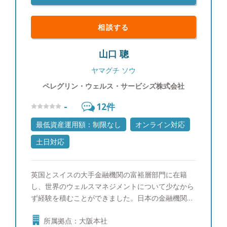
相談する
山口 聰
ヤマグチ ソウ
ペレグリン・ウェルス・サービシズ株式会社
-
12
件
最低資産運用額：制限なし
オンライン対応
土日対応
英国とスイスの大手金融機関の富裕層部門に在籍
し、世界のウェルスマネジメントについて少なから
ず経験を積むことができました。日本の金融機関の
担当者とは異なり、商品のセールスではなく金融資
所属拠点：大阪本社
産全体のバランスや配分の管理に注力し、お客様と