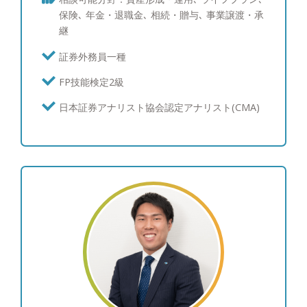
報端末を使い、サービスをご提供しています。債券
保険､ 年金・退職金､ 相続・贈与､ 事業譲渡・承
運用のスキルは三菱UFJメリルリンチPB証券時代に
継
磨かれ、シンガポールへの社費留学経験を活かし、
海外の最新情報を収集しています。現在ポートフォ
証券外務員一種
リオ・債券運用を行っている、あるいはこれから検
FP技能検定2級
討中の方々にも、期待にお応え出来るサービスを提
供させて頂けることと自負しています。 【資産運
日本証券アナリスト協会認定アナリスト(CMA)
用：ポートフォリオ運用について】 富裕層の皆様
からは資産を守りながら増やしたいというご要望を
多くいただくため、個別株よりも値動きが安定的な
債券と、インデックス投信やETFの組み合わせを中
心にご提案を行い、継続的な利息とキャピタルゲイ
ンを目指すポートフォリオを構築しています。 結
果としてお客様からは、上下はあるもののご納得い
ただける運用を行えていることから、「亀井さんに
任せて良かった。」と喜んでいただけることが多い
です。 【資産運用：情報収集への取り組み】 とり
わけ債券投資の情報は一般に公開されていないもの
も多いため、週に一度海外の公的機関の一次情報を
確認し、個人でブルームバーグ端末を契約して情報