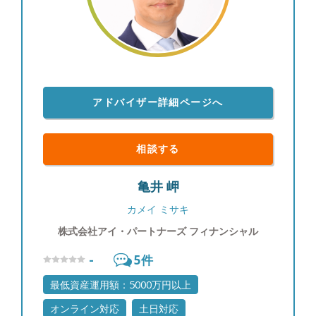
た。命の次に大切な資産をどのように育て、守り、
そして未来へ引き継いでいくか、という問いに対し
て真摯に応えていかなければならない仕事であり、
お客様の想いを受けてお客様と長きに渡り共に歩ん
でいく仕事だからです。 その出発点は、商品では
なく、「人と人との繋がり」です。お客様との信頼
関係、それはお客様のお考え・ご意向からサービス
アドバイザー詳細ページへ
への期待に至るまでをしっかり把握した上で、どれ
だけお客様と心を通わせてお話しできるかの積み重
ねに懸かっています。 そして私はこの信念を形に
相談する
する会社を立ち上げました。 代表取締役 山口 聰
亀井 岬
カメイ ミサキ
株式会社アイ・パートナーズ フィナンシャル
-
5
件
最低資産運用額：5000万円以上
オンライン対応
土日対応