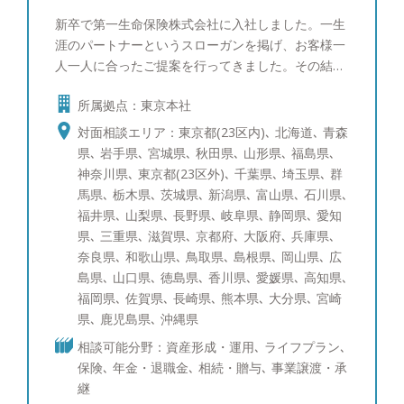
新卒で第一生命保険株式会社に入社しました。一生
涯のパートナーというスローガンを掲げ、お客様一
人一人に合ったご提案を行ってきました。その結
果、同期800名の中で１位を取ることができ、会社
所属拠点：東京本社
の看板としてホームページにも掲載されておりまし
た。 その後総合金融代理店を創業し、ファイナン
対面相談エリア：東京都(23区内)､ 北海道､ 青森
シャルプランナーとして幅広いお客様の経済的課題
県､ 岩手県､ 宮城県､ 秋田県､ 山形県､ 福島県､
に向き合って参りました。 このような経験から資
神奈川県､ 東京都(23区外)､ 千葉県､ 埼玉県､ 群
産運用のご相談はもちろんのこと、将来の相続対策
馬県､ 栃木県､ 茨城県､ 新潟県､ 富山県､ 石川県､
や節税対策など幅広い解決策をご提案できます。
福井県､ 山梨県､ 長野県､ 岐阜県､ 静岡県､ 愛知
お客様に寄り添い、中立的立場からフラットな目線
県､ 三重県､ 滋賀県､ 京都府､ 大阪府､ 兵庫県､
でお話させていただきます。セカンドオピニオンと
奈良県､ 和歌山県､ 鳥取県､ 島根県､ 岡山県､ 広
してでも構いませんので、まずはお気軽にご相談く
島県､ 山口県､ 徳島県､ 香川県､ 愛媛県､ 高知県､
ださい。 ●得意な商品・サービス 日本株式（中小
福岡県､ 佐賀県､ 長崎県､ 熊本県､ 大分県､ 宮崎
型株）、日本株式（大型株）、米国株式、先進国債
県､ 鹿児島県､ 沖縄県
券、社債、仕組債、投資信託、ポートフォリオコン
相談可能分野：資産形成・運用､ ライフプラン､
サルティング、生命保険 ●趣味 車、教育について
保険､ 年金・退職金､ 相続・贈与､ 事業譲渡・承
の勉強、グルメ、ゴルフ、ワインを飲むこと、時
継
計・装飾品 ※ゴルフのスコア：100