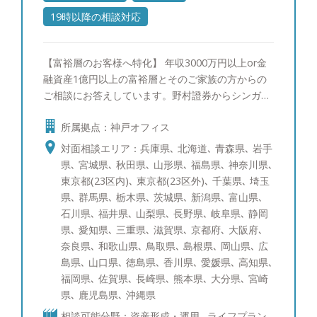
19時以降の相談対応
【富裕層のお客様へ特化】 年収3000万円以上or金
融資産1億円以上の富裕層とそのご家族の方からの
ご相談にお答えしています。野村證券からシンガポ
ールへ社費留学し、三菱UFJメリルリンチPB証券で
所属拠点：神戸オフィス
ポートフォリオ運用の研鑽を積んで参りました。富
裕層のご相談者様にもさまざまなお悩みがあるかと
対面相談エリア：兵庫県､ 北海道､ 青森県､ 岩手
存じます。 一方でそのお悩みは、資産運用、贈
県､ 宮城県､ 秋田県､ 山形県､ 福島県､ 神奈川県､
与・相続を含めた資産承継、事業承継、投資教育、
東京都(23区内)､ 東京都(23区外)､ 千葉県､ 埼玉
に大きく分けられるかと存じます。そのそれぞれに
県､ 群馬県､ 栃木県､ 茨城県､ 新潟県､ 富山県､
ついて海外を含めて経験を10年以上積み重ねて参り
石川県､ 福井県､ 山梨県､ 長野県､ 岐阜県､ 静岡
ました。 すでにアドバイザーが担当しているお客
県､ 愛知県､ 三重県､ 滋賀県､ 京都府､ 大阪府､
様も、これからご検討されるお客様にも満足いただ
奈良県､ 和歌山県､ 鳥取県､ 島根県､ 岡山県､ 広
けるサービスをご提供できるかと存じます。 【資
島県､ 山口県､ 徳島県､ 香川県､ 愛媛県､ 高知県､
産運用：ポートフォリオ分析と債券運用への取り組
福岡県､ 佐賀県､ 長崎県､ 熊本県､ 大分県､ 宮崎
み】 ポートフォリオ分析では、ブルームバーグと
県､ 鹿児島県､ 沖縄県
いう機関投資家含めたプロ投資家が愛用する専用情
相談可能分野：資産形成・運用､ ライフプラン､