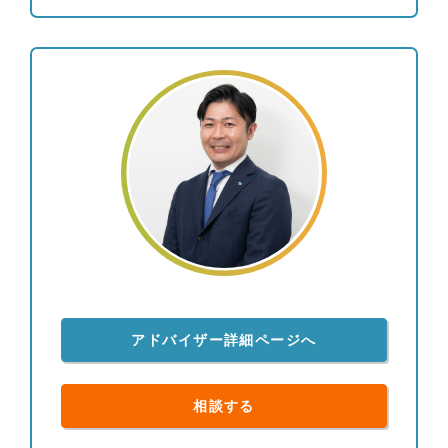
自分の代で減らさずに次の世代に引き継ぎたいとい
った世代を超えた長期間の目標から、数年後のマイ
カー買い替え資金を確保したいといった短期間の目
標までといった具合にその思いは多岐にわたりま
す。まずはお客様とのお打ち合わせの中でしっかり
と目標を共有させていただき、その目標達成に向け
てのライフプランの作成や見直し、運用計画におけ
る資産の配分、定期的な状況チェックや資産配分の
見直し、日々の情報提供までしっかりサポートさせ
ていただきます。資産関係全般なんでも大丈夫で
す。何かお悩みの方はぜひ一度ご相談ください。 ●
プライベートについて ・大阪府出身 ・料理するこ
とにハマっています。インターネットで様々なレシ
ピが紹介されているので、一つずつ参考にしながら
アドバイザー詳細ページへ
手作りし、徐々に作れる品数も増え、上達している
と実感しております。自分で作った料理と一緒に美
味しいお酒を飲むのが至福の時間です。プライベー
相談する
トでは今年結婚したので、妻においしいと言っても
らえることが最初の目標です。 また旅行すること