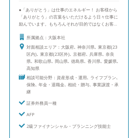
近は沖縄に行きました。マイル集めにこだわりがあ
●「ありがとう」は仕事のエネルギー！ お客様から
り、60万マイルを貯めています。マイル獲得方法を
「ありがとう」の言葉をいただけるよう日々仕事に
お客様にも伝えることがあります。
励んでいます。もちろんそれが目的ではなくお客様
が自然に喜んでいただけるように、お客様が関心を
所属拠点：大阪本社
お持ちの金融市場の情報収集や銘柄研究など優秀な
他社の担当者に負けないよう取り組んでいます。特
対面相談エリア：大阪府､ 神奈川県､ 東京都(23
に米国株式マーケットはテクノロジーの起点として
区内)､ 東京都(23区外)､ 京都府､ 兵庫県､ 奈良
重要なので、セールスの視点ではなく独立の立場を
県､ 和歌山県､ 岡山県､ 徳島県､ 香川県､ 愛媛県､
生かしてより詳しい情報提供がリアルタイムで出来
高知県
るよう心掛けています。また、これまでの経験を生
相談可能分野：資産形成・運用､ ライフプラン､
かして資産運用以外のお客様のお悩み（相続対策・
保険､ 年金・退職金､ 相続・贈与､ 事業譲渡・承
保険コンサルティング・M＆Aなど法人様の課題）
継
についても、今まで以上に的確なアドバイスができ
るよう情報収集と勉強に日々精進し、お客様から必
証券外務員一種
要とされるプロフェッショナルになりたいと思って
AFP
います。 ●お客様の資産運用やライフプランの目標
達成に向けて全力でサポートさせていただきます。
2級ファイナンシャル・プランニング技能士
資産運用やライフプランにおける目標はお客様によ
って様々です。例えば、先代から引き継いだ資産を