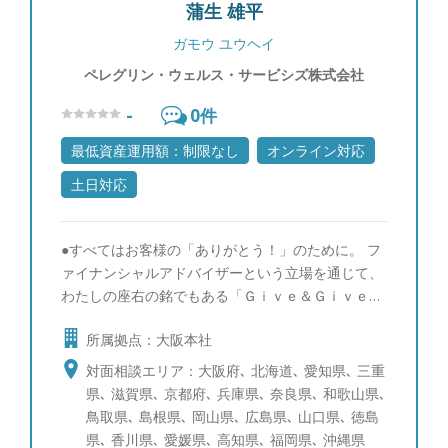
蒲生 雄平
も大好きなので、コロナ禍以降遠出をする機会がな
くなっていましたが、また落ち着いてきたら47都道
ガモウ ユウヘイ
府県制覇を再開したいと思っております。お客様と
ペレグリン・ウェルス・サービシズ株式会社
の面談時には、手料理のお話やお客様自身が思い出
に残っている旅行先の情報を教えていただければ嬉
-
0
件
しいです。
最低資産運用額：制限なし
オンライン対応
土日対応
●すべてはお客様の「ありがとう！」のために。 フ
ァイナンシャルアドバイザーという立場を通じて、
わたしの座右の銘でもある「Ｇｉｖｅ＆Ｇｉｖｅ」
を続けることで自身の担当する全てのお客さまに幸
所属拠点：大阪本社
せになって頂きたいです。そのためには、常に自分
自身が仕事だけでなく人間として成長することで、
対面相談エリア：大阪府､ 北海道､ 愛知県､ 三重
資産運用のご提案だけでなく、お客様のライフスタ
県､ 滋賀県､ 京都府､ 兵庫県､ 奈良県､ 和歌山県､
イルに関わる様々な付加価値の提供が出来ると確信
鳥取県､ 島根県､ 岡山県､ 広島県､ 山口県､ 徳島
しております。そしてどんな些細なことでも、「ま
県､ 香川県､ 愛媛県､ 高知県､ 福岡県､ 沖縄県