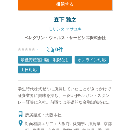
相談する
森下 雅之
モリシタ マサユキ
ペレグリン・ウェルス・サービシズ株式会社
-
0
件
最低資産運用額：制限なし
オンライン対応
土日対応
学生時代株式ゼミに所属していたことがきっかけで
証券業界に興味を持ち、三菱UFJモルガン・スタン
レー証券に入社。前職では基礎的な金融知識をはじ
め様々な運用商品を学び、幅広い属性のお客様を担
所属拠点：大阪本社
当させて頂きました。在籍当時お客様から頂戴する
新規導入資金は累計で100億円を超え、シンガポー
対面相談エリア：大阪府､ 愛知県､ 滋賀県､ 京都
ルとオーストラリアの海外研修等を経験。 IFAに転