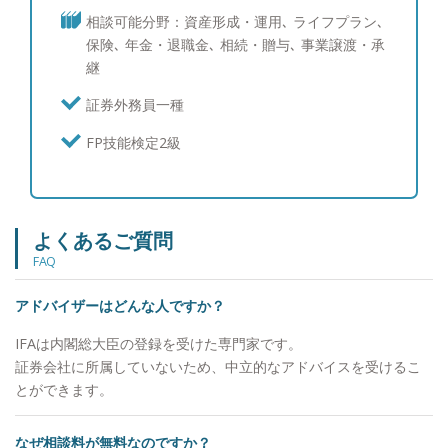
ずは蒲生さんに聞いてみよう」と真っ先に声を掛け
相談可能分野：資産形成・運用､ ライフプラン､
てもらえる担当者になれるよう、日々精進しており
保険､ 年金・退職金､ 相続・贈与､ 事業譲渡・承
ます。 ●人生１００年時代を共に歩みましょう！
継
人生１００年時代と言われる中、資産形成の重要性
が高まっていることは事実であり、あらゆる金融機
証券外務員一種
関で中長期での運用目標を見据えた資産運用（ゴー
FP技能検定2級
ルベースアプローチ）の提案が主流となってきてい
ます。ただ、その実現にはやはり長期的にお客様を
支える関係性が前提になります。その点わたしたち
は従来の金融機関と違い、転勤も決まった営業ノル
よくあるご質問
マもありませんから、生涯担当を実現できる立場に
あり、自分がお客様と共有した資産運用のゴールを
FAQ
将来共に迎えることが出来ます。ぜひ一緒に安心の
アドバイザーはどんな人ですか？
未来に向けて歩んでいきましょう。 ●プライベート
について ・兵庫県出身。昭和６１年９月１３日生
IFAは内閣総大臣の登録を受けた専門家です。
まれ。 ・モチベーションの向上と健康を考え、休
証券会社に所属していないため、中立的なアドバイスを受けるこ
日と可能な限り平日の朝、起床してから30分以内に
とができます。
ランニングに出掛け、気持ちの良い空気と太陽を浴
びることでリフレッシュしております。起床してす
なぜ相談料が無料なのですか？
ぐに日光を浴びることは心の健康にも非常に良い効