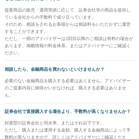
用があるようです！ 家族との過ごし方も大きく変
提案商品の販売・運用実績に応じて、証券会社等の商品を提供し
化があり、前職では難しかったのですが平日に家族
ている会社からの手数料で成り立っています。
全員で食卓を囲む事ができるようになり、週末の金
そのため、相談をされるお客様からは相談料をいただかずに運営
曜日には外食に出かけるなど、休日だけでなく平日
することができます。
も充実した日々を過ごしております。家族との会話
ただし、一部のアドバイザーは2回目以降のご相談は有料の場合が
が増え、プライベートな時間も多く取れるので、こ
あります。掲載情報の料金体系、またはアドバイザーにご確認く
れから英会話など30代の習い事に挑戦しようと考え
ださい。
ております。
相談したら、金融商品を買わないといけませんか？
必要のない金融商品を購入する必要はありません。アドバイザー
のご提案内容に納得がいかなければ、購入する必要はありませ
ん。
証券会社で直接購入する場合より、手数料が高くなりませんか？
対面型の証券会社と同水準、またはそれ以下です。
ただし、購入または運用する金額、購入する金融商品によって手
数料が異なりますので、詳しくはアドバイザーにご確認くださ