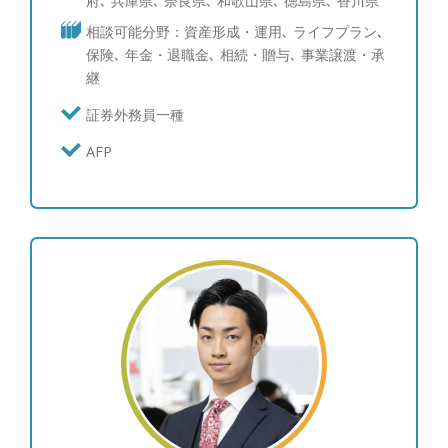
府､ 兵庫県､ 奈良県､ 和歌山県､ 徳島県､ 香川県
じた後、現在の代表の山口の理念やお客様に対する
相談可能分野：資産形成・運用､ ライフプラン､
姿勢に感銘を受け、2018年にペレグリン・ウェル
保険､ 年金・退職金､ 相続・贈与､ 事業譲渡・承
ス・サービシズへ入社。 お客様へ提案ありきの関
継
係性は元々好きではなく、日々の会話などからのリ
レーションを強めていくことが大事であると考えて
証券外務員一種
おります。結果、運用以外のご相談もお客さまから
AFP
頂けるような関係性が築けたときが、私がこの仕事
をやっていて良かったと感じる時です。 転勤の無
いIFAという立場だからこそ、ペレグリン・ウェル
ス・サービシズの一員として全力でお客様のサポー
トをさせて頂きます。