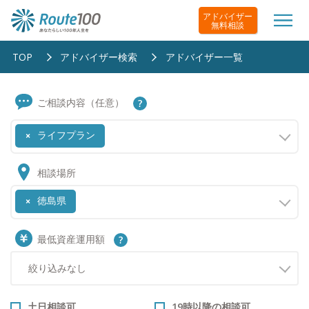
アドバイザー
無料相談
TOP
アドバイザー検索
アドバイザー一覧
ご相談内容（任意）
ライフプラン
×
相談場所
徳島県
×
最低資産運用額
土日相談可
19時以降の相談可