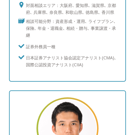
の長期的な信頼関係を前提とするスタイルを学ぶこ
対面相談エリア：大阪府､ 愛知県､ 滋賀県､ 京都
とができたことは大きな財産です。また、2010年
府､ 兵庫県､ 奈良県､ 和歌山県､ 徳島県､ 香川県
日本証券アナリスト協会検定会員資格、2011年に
相談可能分野：資産形成・運用､ ライフプラン､
は国際公認投資アナリスト資格を取得し、理論と経
保険､ 年金・退職金､ 相続・贈与､ 事業譲渡・承
験に基づいた運用担当者目線でご相談をお受けする
継
ことができます。商品は資産運用を行う手段であ
り、無駄を排して低コストで分かりやすい最低限の
証券外務員一種
商品を使用して資産運用を行うことが、多くの方が
日本証券アナリスト協会認定アナリスト(CMA)､
期待するシンプルで効率的な資産運用だと自身の経
国際公認投資アナリスト(CIIA)
験上でも確信しています。当社としても他社にはな
い試みとして初心者向けの資産運用を実際に行って
みて情報公開しており、本当の意味でお客様に寄り
添う金融サービスを実現していきます。他社で提案
された商品や複雑な商品のセカンドオピニオンも是
非お任せください。 ●会社設立経緯：「金融機関は
サービス業であるべき」 会社設立へ私を駆り立て
たひとつの信念です。 これまでの経験から、私
は、お客様の資産運用をサポートするこの仕事は、
紛れもなくサービス業だと考えるようになりまし