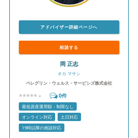
収集に努めています。商品別の過去の値動きやその
要因も分析し、お客様に情報提供を行っています。
【投資教育】 私立大学でライフプランニングを教
アドバイザー詳細ページへ
えていた経験を通じて、富裕層のお客様のご子息、
ご令嬢に対して投資教育を実施させていただいてお
ります。 【大切にしていること】 「自分が心の底
相談する
から思っていること」をお伝えすることです。マー
ケットの状況が悲観的でもごまかすことはありませ
岡 正志
んし、わからない事は正直に「わからない」とお伝
えします。他社の商品が良いと思えば良いと申し上
オカ マサシ
げますし、駄目なものはダメと申し上げます。それ
ペレグリン・ウェルス・サービシズ株式会社
がお客様からの信頼に繋がると思っています。
【自身のマネースタイル】 個別株ですと値動きに
-
0
件
一喜一憂したりと、お客様の大切な時間を自分の心
の動きに使ってしまい、もったいないと思っている
最低資産運用額：制限なし
ので、基本的に収入のうち余ったお金はETFや他の
オンライン対応
土日対応
ファンドなどに積み立てています。 【出身地】 大
阪市 【家族構成】 妻と10歳、8歳の2人の子供がい
19時以降の相談対応
ます。 【趣味】 ゴルフ、旅行、お酒が趣味で、最