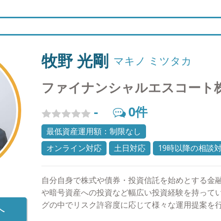
の未来に向けて歩んでいきましょう。 ●プライベ
和６１年９月１３日生まれ。 ・モチベーションの
な限り平日の朝、起床してから30分以内にランニ
気と太陽を浴びることでリフレッシュしておりま
ることは心の健康にも非常に良い効用があるようで
牧野 光剛
マキノ ミツタカ
く変化があり、前職では難しかったのですが平日
きるようになり、週末の金曜日には外食に出かけ
ファイナンシャルエスコート
充実した日々を過ごしております。家族との会話
多く取れるので、これから英会話など30代の習い
-
0
件
す。
最低資産運用額：制限なし
オンライン対応
土日対応
19時以降の相談
自分自身で株式や債券・投資信託を始めとする金
や暗号資産への投資など幅広い投資経験を持って
グの中でリスク許容度に応じて様々な運用提案を行
へ
相談は常にお客様目線での対応に多くの方から好評