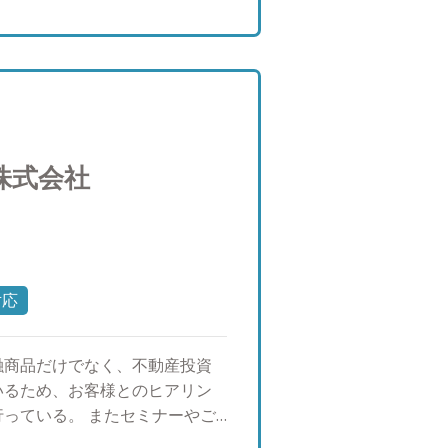
ートについて ・兵庫県出身。昭
向上と健康を考え、休日と可能
ングに出掛け、気持ちの良い空
す。起床してすぐに日光を浴び
す！ 家族との過ごし方も大き
に家族全員で食卓を囲む事がで
るなど、休日だけでなく平日も
株式会社
が増え、プライベートな時間も
事に挑戦しようと考えておりま
対応
融商品だけでなく、不動産投資
いるため、お客様とのヒアリン
っている。 またセミナーやご
を頂いている。 モットーは販