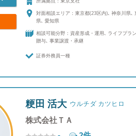
所属拠点：東京支社
対面相談エリア：東京都(23区内)､ 神奈川県､ 東
県､ 愛知県
相談可能分野：資産形成・運用､ ライフプラン､
贈与､ 事業譲渡・承継
証券外務員一種
粳田 活大
ウルチダ カツヒロ
株式会社ＴＡ
-
2
件