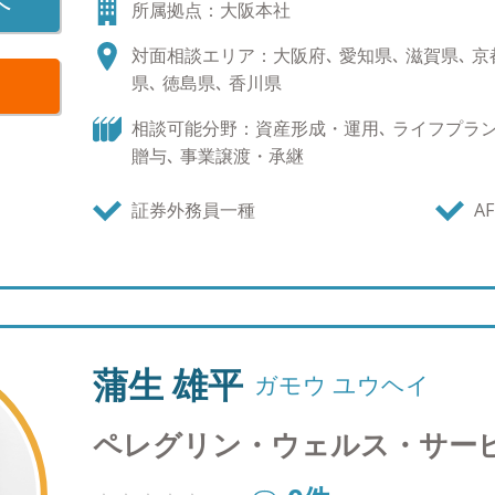
へ
所属拠点：大阪本社
アの海外研修等を経験。 IFAに転じた後、現在の
る姿勢に感銘を受け、2018年にペレグリン・ウェ
対面相談エリア：大阪府､ 愛知県､ 滋賀県､ 京都
様へ提案ありきの関係性は元々好きではなく、日
県､ 徳島県､ 香川県
ンを強めていくことが大事であると考えておりま
お客さまから頂けるような関係性が築けたときが
相談可能分野：資産形成・運用､ ライフプラン､
かったと感じる時です。 転勤の無いIFAという立
贈与､ 事業譲渡・承継
ルス・サービシズの一員として全力でお客様のサ
証券外務員一種
AF
蒲生 雄平
ガモウ ユウヘイ
ペレグリン・ウェルス・サー