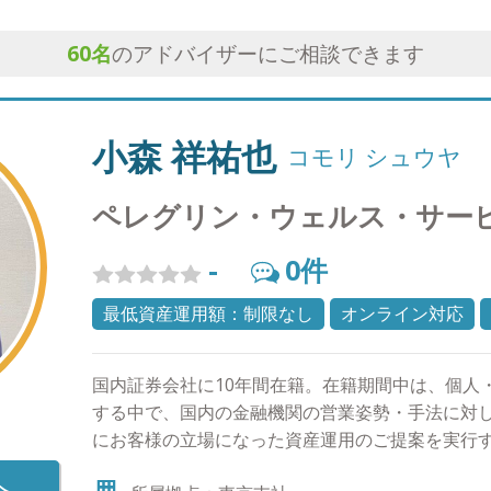
60
名
のアドバイザーにご相談できます
小森 祥祐也
コモリ シュウヤ
ペレグリン・ウェルス・サー
-
0
件
最低資産運用額：制限なし
オンライン対応
国内証券会社に10年間在籍。在籍期間中は、個人
する中で、国内の金融機関の営業姿勢・手法に対
にお客様の立場になった資産運用のご提案を実行すべ
くシンプルで分かりやすい運用の提案を信条とし
へ