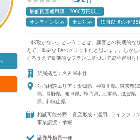
最低資産運用額：2000万円以上
オンライン対応
土日対応
19時以降の相談
「転勤がない」ということは、顧客との長期的な
えで、重要なIFAのメリットだと思います。しか
するうえで長期的なプランに基づいて資産運用を
へ
ることができる点が、「転勤がない」ということ
所属拠点：名古屋本社
運用ゴールに向け、長期的な視点での投資提案をし
るモットー】 資産運用の世界はジャングルです。
対面相談エリア：愛知県､ 神奈川県､ 東京都(23区
やサービスが登場し、ユーザーがその本質を理解
県､ 長野県､ 岐阜県､ 静岡県､ 三重県､ 滋賀県､
代。自分自身の主観を頼りに恐る恐る歩を進めて
県､ 和歌山県
か。我々は、TA（Trusted Advisors）とい
という意味を込め、どんなジャングルの中にあっ
相談可能分野：資産形成・運用､ ライフプラン､
お客様にお伝えし、伴走いたします。
事業譲渡・承継
証券外務員一種