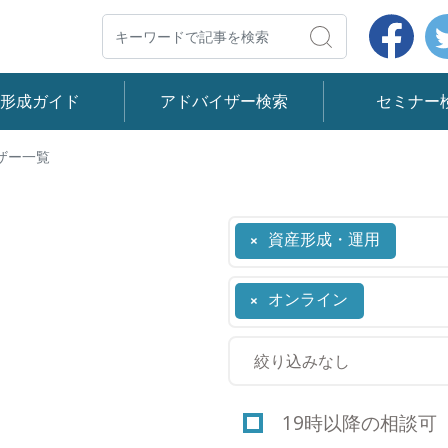
Face
検索
産形成ガイド
アドバイザー検索
セミナー
ザー一覧
資産形成・運用
×
オンライン
×
19時以降の相談可