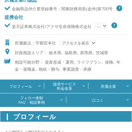
所属企業の認証
金融商品仲介業登録番号：関東財務局長(金仲)第700号
提携会社
…
楽天証券株式会社/アクサ生命保険株式会社/アフラック/オリッ
所属拠点：宇都宮本社
アクセスを表示
対面相談エリア： 栃木県､ 福島県､ 群馬県､ 茨城県
相談可能分野： 資産形成・運用､ ライフプラン､ 保険､ 年
金・退職金､ 相続・贈与､ 事業譲渡・承継
提供サービス
プロフィール
所属企業
料金体系
フォロー体制
口コミ
FAQ・相談事例
プロフィール
●ご相談をご検討中のみなさまへ