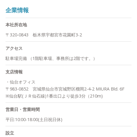
保有者で認定FP。
今後とも、倍旧のご支援ご鞭撻賜りますよう、宜しくお願い申し
企業情報
おかねの相談室に在籍しているファイナンシャルプランナーは、
上げます。
全員が様々な国家資格の保持者で日本ＦＰ協会認定のファイナン
シャルプランナー(FP)です。そのため、おかねの相談室では、お
本社所在地
●私たちのビジョン
金についての知識が豊富な専門家があなたに合った資産運用設計
〒320-0843 栃木県宇都宮市花園町3-2
「ファイナンシャルプランニングを通じて関わるすべての人に自
を一緒に考えます。
分らしく豊かな人生を送っていただく」
アクセス
私たちはこのビジョンをもとに、出会った方が自分らしく豊かな
特徴2：年間1,000件以上の相談実績がある
人生を送っていただけるよう社員一丸となって取り組んで行きま
おかねの相談室のスタッフは資格を持っているだけではなく、年
駐車場完備 （1階駐車場、事務所は2階です。）
す。
間1,000件以上の相談実績による経験も大きな武器です。
支店情報
実務経験が豊富なために、一人一人にあった資産運用設計を分か
●共に生きるための「３つの約束」
りやすく、適切にアドバイスできるのです。
・仙台オフィス
・信頼
〒983-0852 宮城県仙台市宮城野区榴岡2-4-2 MIURA Bld. 6F
私たちはプロフェッショナリズムと高い倫理観に基づき、「正々
特徴3：あなたに合ったアドバイスができる
※仙台駅(ＪＲ仙石線)1番出口より徒歩3分（210m)
堂々心を込めて」行動します。
私たちは、特定の金融機関に属さない独立系のファイナンシャル
プランナー（ＦＰ）です。
営業日・営業時間
・品質
特定の金融商品に偏らず、あなたに合った資産運用設計をアドバ
平日:10:00-18:00(土日祝日休)
私たちは日々知識・能力・技術の向上に努め、いかなる時も「品
イスすることができます。
質の高い」ファイナンシャルプランニングを提供します。
設立
特徴4：少額からの資産運用でも大丈夫