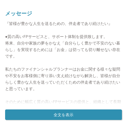
法」をご提案します。また、特定の金融機関に属さないFPなの
で、あなたに合った資産運用設計をアドバイスできることも特徴
メッセージ
です。
『皆様が豊かな人生を送るための、伴走者であり続けたい』
●資産運用設計をはじめる上で、こんな悩みはありませんか？
●質の高いFPサービスと、サポート体制を提供致します。
-資産運用をしたいが、難しそうで何から始めていいかわからない
将来、自分や家族の夢をかなえ「自分らしく豊かで不安のない暮
-知識がないので、今のままで相談していいかを迷っている
らし」を実現するためには「お金」は切っても切り離せない存在
-資産運用の相談をしたいが、無理に金融商品をすすめられそうで
です。
不安
-資産運用したいが少額なので親身に相談にのってくれるか不安
私たちのファイナンシャルプランナーはお金に関する様々な疑問
当てはまる不安ポイントはありませんでしたか？
や不安をお客様側に寄り添い支え続けながら解決し、皆様が自分
「おかねの相談室」ではそんな不安を解決できるファイナンシャ
らしく豊かな人生を送っていただくための伴走者であり続けたい
ルプランナーがサポートします。
と思っています。
●おかねの相談室の資産運用設計相談の特徴
そのために幅広く質の高いFPサービスの提供と、組織として長期
おかねの相談室の資産運用設計相談が、他の金融機関などと違う
的なプランをサポートできる体制を構築し、お客様にいかに安心
ポイントをまとめました。
して長期的なお付き合いをしていただけるかを常に考え日々努力
をいたします。
・特徴1：在籍ファイナンシャルプランナーは、全員が国家資格