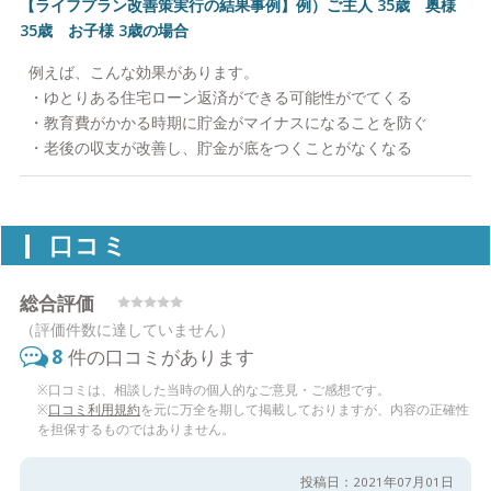
【ライフプラン改善策実行の結果事例】例）ご主人 35歳 奥様
35歳 お子様 3歳の場合
例えば、こんな効果があります。
・ゆとりある住宅ローン返済ができる可能性がでてくる
・教育費がかかる時期に貯金がマイナスになることを防ぐ
・老後の収支が改善し、貯金が底をつくことがなくなる
口コミ
総合評価
（評価件数に達していません）
8
件の口コミがあります
※口コミは、相談した当時の個人的なご意見・ご感想です。
※
口コミ利用規約
を元に万全を期して掲載しておりますが、内容の正確性
を担保するものではありません。
投稿日：2021年07月01日