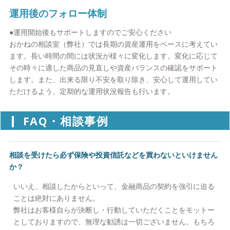
ります。証券総合口座開設から金融商品の売買まで責任をもって
運用後のフォロー体制
サポート（媒介）致します。（＊2）
●運用開始後もサポートしますのでご安心ください
おかねの相談室（弊社）のＩＦＡサービスをご利用いただくに
おかねの相談室（弊社）では長期の資産運用をベースに考えてい
は、おかねの相談室（弊社）が所属する金融商品取引業者に証券
ます。長い時間の間には状況が様々に変化します。変化に応じて
総合口座を開設いただく必要があります（＊3）
その時々に適した商品の見直しや資産バランスの確認をサポート
します。また、出来る限り不安を取り除き、安心して運用してい
ご注意事項
ただけるよう、定期的な運用状況報告も行います。
＊１ 金融商品等に投資をされる際は、各金融商品等に所定の手数
料等が発生する場合がございます。また、各金融商品等には投資
リスクがございますので、予め契約締結前交付書面及び目論見
FAQ・相談事例
書、目論見書補完書面等をご確認ください。
＊２ 弊社（金融商品仲介業者）は、いかなる名目によるかを問わ
ず、その行う金融商品仲介業に関してお客様から金銭若しくは有
相談を受けたら必ず保険や投資信託などを買わないといけません
価証券の預託を受けることはありません。
か？
＊３ 弊社（金融商品仲介業）は所属金融商品取引業者等の代理権
いいえ、相談したからといって、金融商品の契約を強引に迫る
を有しておりません
ことは絶対にありません。
弊社はお客様自らが決断し・行動していただくことをモットー
としておりますので、無理な勧誘は一切ございません。もちろ