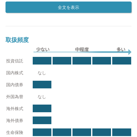
在籍しているファイナンシャルプランナーは、全員が様々な国家
資格の保持者で日本FP協会認定のファイナンシャルプランナー
(FP)です。
特徴2 年間1000件以上の相談実績がある
在籍しているファイナンシャルプランナーは、資格を持っている
取扱頻度
だけではなく、年間1000件以上の相談実績を持つプロフェッショ
ナルです。
少ない
中程度
多い
投資信託
特徴3 あなたに合ったアドバイスができる
国内株式
なし
特徴4 無理な勧誘がない
国内債券
私たちは営業ノルマがないので無理な勧誘もありません。
外国為替
なし
特徴5 相談分野以外の身の回りのお金に関する相談も可能
海外株式
特徴6 今だけじゃない！将来にわたる収支を考えます
海外債券
特徴7 担当者の転勤がありません！
生命保険