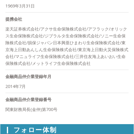
・共創
私たちは営業ノルマがないので無理な勧誘もありません。少額か
1969年3月31日
私たちはお客様と出会い、信頼を積み重ねながら、一人ひとりの
らの資産運用設計でも安心してご相談ください。親身になって対
思いを共にかたちにする「共創のプロセス」を大切にします。
提携会社
応します。
楽天証券株式会社/アクサ生命保険株式会社/アフラック/オリック
嶋田商事株式会社 代表取締役 嶋田 巨人
特徴5：様々な視点から総合的なアドバイスが可能です
ス生命保険株式会社/ジブラルタ生命保険株式会社/ソニー生命保
あなたに合った資産運用方法を見つけるためには、身の回りのお
険株式会社/損保ジャパン日本興亜ひまわり生命保険株式会社/東
●資産運用設計の4つのポイント
金のことを様々な視点から総合的に考えることが大切です。
京海上日動あんしん生命保険株式会社/東京海上日動火災保険株式
お客様からの相談を伺っていると、「資産運用＝商品選び」と思
おかねの相談室は投資信託や保険などの色々なお金に関する相談
会社/マニュライフ生命保険株式会社/三井住友海上あいおい生命
っている方がほとんど。失敗しない資産運用をするためには商品
が可能なので、あなたに合った資産運用方法を様々な視点から総
保険株式会社/メットライフ生命保険株式会社
を選ぶ前のプロセスが大切です。不安な時には専門家に相談して
合的にアドバイスすることができます。
みましょう。
金融商品仲介業登録年月
2014年7月
・ポイント1: 何のためにいくら貯めますか？
資産運用設計の成功のポイントはまずはゴール設定（目的）を明
金融商品仲介業登録番号
確にして、その目的を達成するためにはいくら必要かを考えるこ
とです。老後の生活費、車を買うため、旅行に行きたい、それに
関東財務局長(金仲)第700号
はいくら必要か。皆さんは何故お金を貯めて殖やしたいと思いま
すか？そうです、貯めたお金を使うことでそれぞれが何らかの目
フォロー体制
的を達成し、自分がより豊かな生活を送るためです。