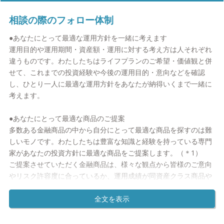
・ポイント2: 何年くらい運用できますか？
相談の際のフォロー体制
「TIME IS MONEY」（時は金なり）。お金を殖やす上で大切な
のが時間です。もっと言えば時間がなければお金を殖やすのは難
●あなたにとって最適な運用方針を一緒に考えます
しいかもしれません。また、運用期間によりどんな金融商品で運
運用目的や運用期間・資産額・運用に対する考え方は人それぞれ
用するべきかも変わってきます。まずは、自分のお金を貯める目
違うものです。わたしたちはライフプランのご希望・価値観と併
的までの時間を明確にしましょう。そうすることでやるべきこと
せて、これまでの投資経験や今後の運用目的・意向などを確認
が見えてきます。
し、ひとり一人に最適な運用方針をあなたが納得いくまで一緒に
考えます。
・ポイント3: 何で運用しますか？
目的と運用期間が決まれば、あとはどんな金融商品を使ってゴー
●あなたにとって最適な商品のご提案
ルまで行けばいいか考えるだけです。乗り物を間違うと思わぬ方
多数ある金融商品の中から自分にとって最適な商品を探すのは難
向に・・・なんてこともあるので、じっくり自分に合った商品を
しいモノです。わたしたちは豊富な知識と経験を持っている専門
選びましょう。
家があなたの投資方針に最適な商品をご提案します。（＊1）
ご提案させていただく金融商品は、様々な観点から皆様のご意向
・ポイント4: いつでも相談できる専門家はいますか？
やリスク許容度に合っているか、運用成績が同資産クラス商品や
資産運用の目的達成には長い時間が必要です。その道のりは決し
ベンチマークと比較して良いかなどを必ずチェックしています。
て平たんな道ばかりではないかもしれません。安心して大切なお
金を資産運用するためには自分にとって有益なアドバイスをくれ
●証券口座開設や金融商品の売買もサポート
る専門家をパートナーとしてご利用することをお勧めします。
証券会社と金融商品の取引をする場合、証券総合口座が必要にな