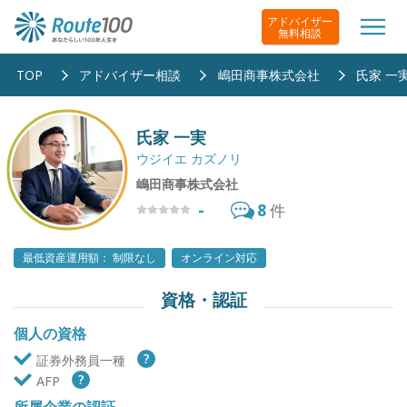
アドバイザー
無料相談
TOP
アドバイザー相談
嶋田商事株式会社
氏家 一
氏家 一実
ウジイエ カズノリ
嶋田商事株式会社
-
8
件
最低資産運用額： 制限なし
オンライン対応
資格・認証
個人の資格
証券外務員一種
AFP