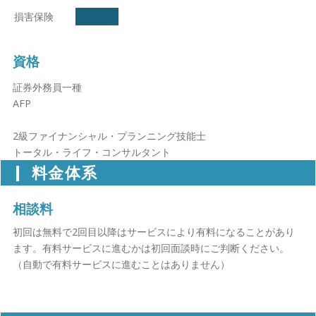
●資産運用のご相談の流れ
損害保険
STEP:1 無料相談のお申し込み
STEP:2 現状確認・ヒアリング(無料)
資格
初回の面談は現状の確認や資産運用に関する疑問や不安、お客様
証券外務員一種
の考えなどをお伺いするヒアリングが中心です。また、サービス
AFP
の詳細についてもご確認いただけます。
※初回のみのご相談でも結構です。ご提案は希望者の方へのみ行
2級ファイナンシャル・プランニング技能士
います。
トータル・ライフ・コンサルタント
※初回面談でご提案まで進行する場合もございます。
料金体系
STEP:3 お客様に合った資産運用方法のご提案(無料)
初回の面談で伺った内容をもとにファイナンシャルプランナーが
相談料
現状を分析し、ご自身に合った資産運用の方法や現在行っている
初回は無料で2回目以降はサービスにより有料になることがあり
資産運用の方法に問題点があればその解決方法をご提案します。
ます。有料サービスに進むかは初回面談時にご判断ください。
（自動で有料サービスに進むことはありません）
STEP:4 実行のお手伝い(無料)
ご提案についてご納得いただけましたら、資産運用実行のお手伝
いもお任せ下さい。ポートフォリオ構築のための個別金融商品の