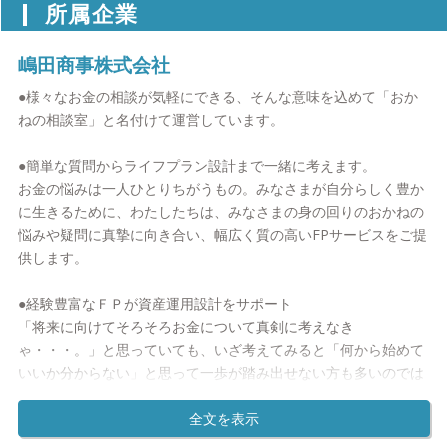
ご提案は金融商品仲介業者としての実行のお手伝いを致します。
所属企業
嶋田商事株式会社
●様々なお金の相談が気軽にできる、そんな意味を込めて「おか
ねの相談室」と名付けて運営しています。
●簡単な質問からライフプラン設計まで一緒に考えます。
お金の悩みは一人ひとりちがうもの。みなさまが自分らしく豊か
に生きるために、わたしたちは、みなさまの身の回りのおかねの
悩みや疑問に真摯に向き合い、幅広く質の高いFPサービスをご提
供します。
●経験豊富なＦＰが資産運用設計をサポート
「将来に向けてそろそろお金について真剣に考えなき
ゃ・・・。」と思っていても、いざ考えてみると「何から始めて
いいか分からない」と思って一歩が踏み出せない方も多いのでは
ないでしょうか？
おかねの相談室の資産運用設計相談は、知識・経験が豊富なファ
イナンシャルプランナーが、「分かりやすく賢い資産運用の方