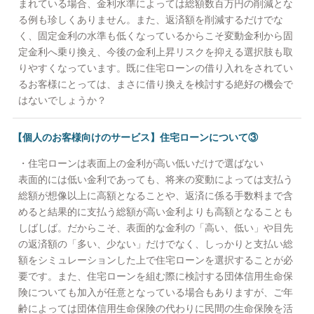
まれている場合、金利水準によっては総額数百万円の削減とな
る例も珍しくありません。また、返済額を削減するだけでな
く、固定金利の水準も低くなっているからこそ変動金利から固
定金利へ乗り換え、今後の金利上昇リスクを抑える選択肢も取
りやすくなっています。既に住宅ローンの借り入れをされてい
るお客様にとっては、まさに借り換えを検討する絶好の機会で
はないでしょうか？
【個人のお客様向けのサービス】住宅ローンについて③
・住宅ローンは表面上の金利が高い低いだけで選ばない
表面的には低い金利であっても、将来の変動によっては支払う
総額が想像以上に高額となることや、返済に係る手数料まで含
めると結果的に支払う総額が高い金利よりも高額となることも
しばしば。だからこそ、表面的な金利の「高い、低い」や目先
の返済額の「多い、少ない」だけでなく、しっかりと支払い総
額をシミュレーションした上で住宅ローンを選択することが必
要です。また、住宅ローンを組む際に検討する団体信用生命保
険についても加入が任意となっている場合もありますが、ご年
齢によっては団体信用生命保険の代わりに民間の生命保険を活