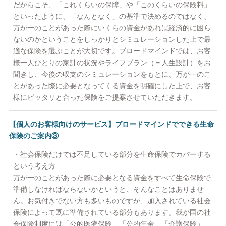
だからこそ、「これくらいの保障」や「このくらいの保険料」
といったように、「なんとなく」の基準で決めるのではなく、
万が一のことがあった際にいくらの資金があれば経済的に困ら
ないのかということをしっかりとシミュレーションした上で最
適な保険を選ぶことが大切です。ブロードマインドでは、お客
様一人ひとりの家計の状況やライフプラン（＝人生設計）をお
聞きし、今後の収支のシミュレーションをもとに、万が一のこ
とがあった際に必要となってくる資金を明確にした上で、お客
様にピッタリと合った保険をご提案させていただきます。
【個人のお客様向けのサービス】ブロードマインドでできる生命
保険のご案内③
・社会保険だけでは不足している部分を生命保険でカバーする
という考え方
万が一のことがあった際に必要となる資金をすべて生命保険で
準備しなければならないかというと、そんなことはありませ
ん。お気付きでない方も多いものですが、加入されている社会
保険によって既に準備されている部分もあります。我が国の社
会保険制度には「公的医療保険」「公的年金」「介護保険」