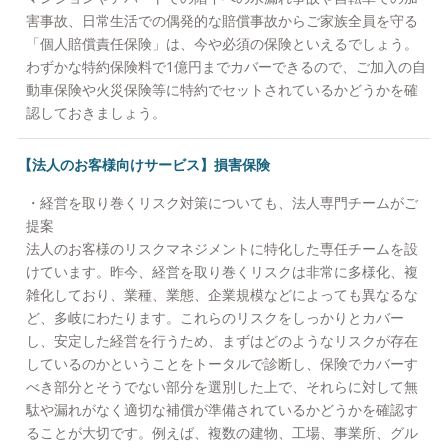
害事故、日常生活での偶発的な賠償事故からご家族全員を守る
「個人賠償責任保険」は、今や必須の保険といえるでしょう。
わずかな特約保険料で1億円までカバーできるので、ご加入の自
動車保険や火災保険等に特約でセットされているかどうかを確
認しておきましょう。
【法人のお客様向けサービス】損害保険
・経営を取り巻くリスク対策についても、法人専門チームがご
提案
法人のお客様のリスクマネジメントに特化した専任チームを設
けています。昨今、経営を取り巻くリスクは非常に多様化、複
雑化しており、業種、業態、企業規模などによっても異なるな
ど、多岐にわたります。これらのリスクをしっかりとカバー
し、安定した経営を行うため、まずはどのようなリスクが存在
しているのかということをトータルで診断し、保険でカバーす
べき部分とそうでない部分を選別した上で、それらに対して無
駄や漏れがなく適切な補償が準備されているかどうかを確認す
ることが大切です。例えば、複数の建物、工場、事業所、グル