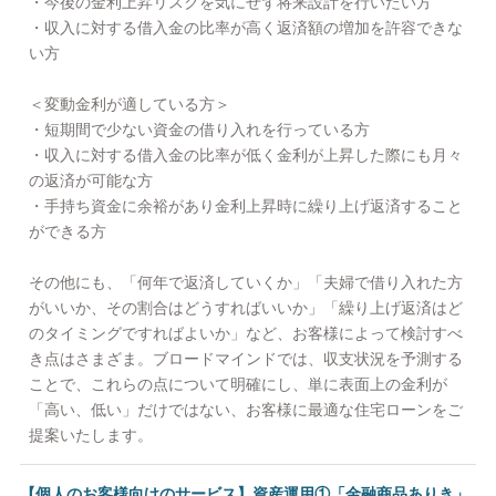
・今後の金利上昇リスクを気にせず将来設計を行いたい方
・収入に対する借入金の比率が高く返済額の増加を許容できな
い方
＜変動金利が適している方＞
・短期間で少ない資金の借り入れを行っている方
・収入に対する借入金の比率が低く金利が上昇した際にも月々
の返済が可能な方
・手持ち資金に余裕があり金利上昇時に繰り上げ返済すること
ができる方
その他にも、「何年で返済していくか」「夫婦で借り入れた方
がいいか、その割合はどうすればいいか」「繰り上げ返済はど
のタイミングですればよいか」など、お客様によって検討すべ
き点はさまざま。ブロードマインドでは、収支状況を予測する
ことで、これらの点について明確にし、単に表面上の金利が
「高い、低い」だけではない、お客様に最適な住宅ローンをご
提案いたします。
【個人のお客様向けのサービス】資産運用①「金融商品ありき」