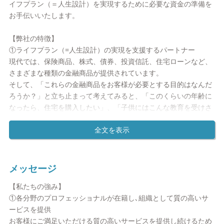
イフプラン（＝人生設計）を実現するために必要な資金の準備を
お手伝いいたします。
【弊社の特徴】
①ライフプラン（=人生設計）の実現を支援するパートナー
現代では、保険商品、株式、債券、投資信託、住宅ローンなど、
さまざまな種類の金融商品が提供されています。
そして、「これらの金融商品をお客様が必要とする目的はなんだ
ろうか？」と立ち止まって考えてみると、「このくらいの年齢に
なったら、住宅を購入したい」、「子供にはこんな教育を受けさ
せてあげたい」、「老後はこんな風に過ごしたい」といった、お
客様が思い描くライフプラン（=人生設計）の実現に必要な資金
を準備するためであると感じます。ところが、多種多様な金融商
品が存在し、生活を取り巻く社会環境も複雑さが増す中、お客様
ご自身がそれぞれの商品を正確に理解し、本当にご自身に合っ
メッセージ
た、最適な選択をすることは難しいのが実情ではないでしょう
【私たちの強み】
か？だからこそ、プロフェッショナルとして深く幅広い専門性を
①各分野のプロフェッショナルが在籍し､組織として質の高いサ
駆使することでお客様1人ひとりが思い描くライフプランを共に
ービスを提供
考え、その実現の支援を行っています。
お客様にご満足いただける質の高いサービスを提供し続けるため