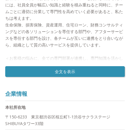
には、社員全員が幅広い知識と経験を積み重ねると同時に、チー
②特定の金融機関に偏らない立場から、お客様にとってベストな
ムごとに適切に分業して専門性を高めていく必要があると、私た
提案を
ちは考えます。
金融商品の売り手である金融機関の立場ではなく、真にお客様の
生命保険、損害保険、資産運用、住宅ローン、財務コンサルティ
立場に立った最適なソリューションを提供するため、私たちは特
ングなどの各ソリューションを専任する部門や、アフターサービ
定の金融機関に偏らない立場を取っています。そして、お客様と
スを専任する部門を設け、各チームが互いに連携をとり合いなが
金融機関の間に立ち、お客様のライフプランやニーズに合わせ、
ら、組織として質の高いサービスを提供しています。
貯蓄、投資、保険、税務、社会保障、不動産、相続・事業承継な
ど、さまざまな専門知識をもとに、お客様に本当に合った最適な
＜お客様の悩みに、全ての専門部署が連携し、専門知識を活かし
ソリューションを選んでご提供しています。
た最適なご提案をいたします＞
各分野のプロフェッショナルが有機的につながることで、単なる
③ライフプランの作成からアフターサービスまで一貫してサポー
プランニングや商品提供のみに偏った部分最適の視点ではなく、
ト
プランニングからお客様にとって必要な商品のご提供、ご契約後
特定の金融機関ではなくブロードマインドへご相談いただくメリ
のアフターサービスに至るまで一気通貫した全体最適の視点に立
企業情報
ットは、
ったご提案をすることが可能です。
メリット１お客様の状況や関心事を しっかりとお聞きした上で
ライフプランを作成
本社所在地
＜コンサルティングからアフターサービスまで一気通貫で行なえ
メリット２特定の金融商品ではなく 専門的な立場から お客様に
〒150-6233 東京都渋谷区桜丘町1-1渋谷サクラステージ
ます＞
必要な金融商品をご提供
SHIBUYAタワー33階
弊社のコンサルタントはお客様のあらゆるニーズにお応えするた
メリット３ご加入いただいた後の アフターサービスまで 一貫し