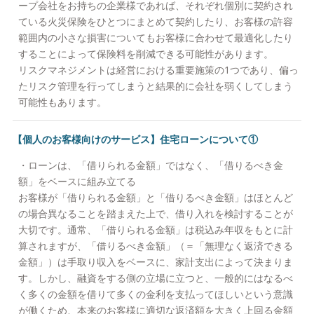
ープ会社をお持ちの企業様であれば、それぞれ個別に契約され
ている火災保険をひとつにまとめて契約したり、お客様の許容
範囲内の小さな損害についてもお客様に合わせて最適化したり
することによって保険料を削減できる可能性があります。
リスクマネジメントは経営における重要施策の1つであり、偏っ
たリスク管理を行ってしまうと結果的に会社を弱くしてしまう
可能性もあります。
【個人のお客様向けのサービス】住宅ローンについて①
・ローンは、「借りられる金額」ではなく、「借りるべき金
額」をベースに組み立てる
お客様が「借りられる金額」と「借りるべき金額」はほとんど
の場合異なることを踏まえた上で、借り入れを検討することが
大切です。通常、「借りられる金額」は税込み年収をもとに計
算されますが、「借りるべき金額」（＝「無理なく返済できる
金額」）は手取り収入をベースに、家計支出によって決まりま
す。しかし、融資をする側の立場に立つと、一般的にはなるべ
く多くの金額を借りて多くの金利を支払ってほしいという意識
が働くため、本来のお客様に適切な返済額を大きく上回る金額