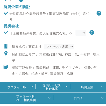
所属企業の認証
金融商品仲介業登録番号：関東財務局長（金仲）第424
号
提携会社
…
【金融商品仲介業】楽天証券株式会社、ウェルスナビ株式会社、
所属拠点：東京本社
アクセスを表示
対面相談エリア： 東京都(23区内)､ 神奈川県､ 千葉県､ 埼玉
県
相談可能分野： 資産形成・運用､ ライフプラン､ 保険､ 年
金・退職金､ 相続・贈与､ 事業譲渡・承継
提供サービス
プロフィール
所属企業
料金体系
フォロー体制
口コミ
FAQ・相談事例