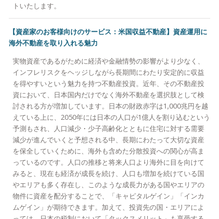
トいたします。
【資産家のお客様向けのサービス：米国収益不動産】資産運用に
海外不動産を取り入れる魅力
実物資産であるがために経済や金融情勢の影響がより少なく、
インフレリスクをヘッジしながら長期間にわたり安定的に収益
を得やすいという魅力を持つ不動産投資。近年、その不動産投
資において、日本国内だけでなく海外不動産を選択肢として検
討される方が増加しています。日本の財政赤字は1,000兆円を越
えている上に、2050年には日本の人口が1億人を割り込むという
予測もされ、人口減少・少子高齢化とともに住宅に対する需要
減少が進んでいくと予想される中、長期にわたって大切な資産
を保全していくために、海外も含めた分散投資への関心が高ま
っているのです。人口の推移と将来人口より海外に目を向けて
みると、現在も経済が成長を続け、人口も増加を続けている国
やエリアも多く存在し、このような成長力がある国やエリアの
物件に資産を配分することで、「キャピタルゲイン」「インカ
ムゲイン」が期待できます。加えて、投資先の国・エリアによ
っては、日本の税制において「タックスメリット」も享受する