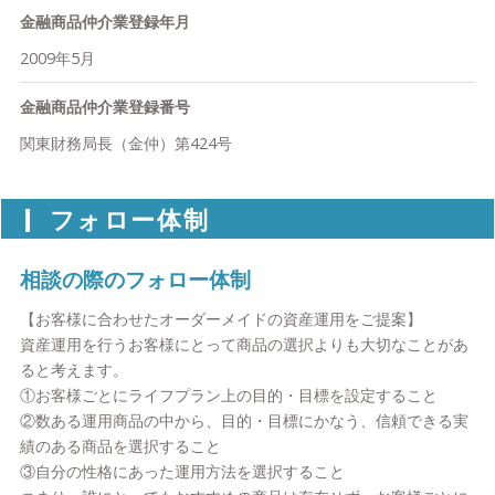
法書士、社会保険労務士、不動産鑑定士などの信頼できる外部の
金融商品仲介業登録年月
お客様を取り巻く環境は刻々と変化しています。
専門家との豊富なネットワークを構築しています。お客様の抱え
2009年5月
る課題に合わせて適宜連携をとり、彼らの持つ深い専門知識と経
社会保障・年金制度の改定、各種税制度の改定を背景に、金融分
験、実務能力を活用することで、高度なソリューションをご提供
野におけるお客様のニーズは多様化してきている中、お客様自身
金融商品仲介業登録番号
することが可能です。
に求められる金融知識もより高度なものになっていると感じてい
関東財務局長（金仲）第424号
ます。私たちはお客様それぞれのニーズにマッチした金融情報・
④10万件を超えるご相談実績で築いた､独自のノウハウ
知識をあらゆる角度から分かりやすくお伝えし、個人のお客様の
2002年の設立以来、10万件を超えるお客様からご相談をいただい
よりよい人生のための、または法人のお客様の事業の発展のため
フォロー体制
ており、個人・法人、資産形成層・富裕層など、ありとあらゆる
の、金融、リスクマネジメント、税務に対する考え方をご提供し
属性のお客様のニーズにお応えしてきました。数多くの案件で培
ます。
った経験に裏付けされた知識・スキルをもとに、お客様のライフ
相談の際のフォロー体制
プラン実現をしっかりとサポートいたします。
その上で、個人のお客様については保険商品に加え債券・投資信
【お客様に合わせたオーダーメイドの資産運用をご提案】
託、住宅ローンなど様々な金融商品を取り扱い、必要に応じて外
資産運用を行うお客様にとって商品の選択よりも大切なことがあ
【私たちのミッション】
部の各種専門家ネットワークを活用することで、お客様のライフ
ると考えます。
私たちはサービス業として革新を起こし続け、自分らしい未来を
プラン実現をサポートします。
①お客様ごとにライフプラン上の目的・目標を設定すること
歩む人々があふれる世界を創る今や私たちが暮らす日本において
法人のお客様についても企業リスクマネジメントの観点から財務
②数ある運用商品の中から、目的・目標にかなう、信頼できる実
も、昔のようにお金のことは企業や国に任せていれば問題なく生
体質改善や事業承継といったさまざまなテーマに対し、事業発展
績のある商品を選択すること
活ができていた時代は終わり、一人ひとりが自分のお金のことは
のために具体的な解決策をご提供します。
③自分の性格にあった運用方法を選択すること
自分で考えていくことが求められる場面が増えています。そのよ