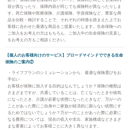
容が異なったり、保障内容が同じでも保険料が異なったりしま
③アフターサービス専任のカスタマーセンターを設置し、複雑な
す。死亡保険や医療保険、介護保険、学資保険など、豊富な商
お手続きもしっかりとサポート
品を比較・検討することで、それぞれの特徴を踏まえた上でお
給付金請求など複雑な手続きが必要となる生命保険については、
客様に合わせた最適な商品をご提案いたします。生命保険への
専任のカスタマーセンターを設置させていただいております。
ご加入をお考えの方はもちろん、ご加入中の生命保険の見直し
住所変更や改姓といった基本的なお手続きはもちろん、入院や通
をお考えの方もご相談ください。
院をされた際の診断書の手配のしかたやご契約内容の変更、契約
者貸付制度の利用といった専門性が求められる内容についても、
アフターサービスに精通した経験豊富なメンバーが、お客様の立
【個人のお客様向けのサービス】ブロードマインドでできる生命
場に立って親身にアドバイスをさせていただきます。もちろん、
保険のご案内②
お手続きだけでなく、ご加入中の保険の内容についてご確認や追
・ライフプランのシミュレーションから、最適な保険選びをお
加のご相談をいただくことも可能です。
手伝い
お客様が保険に加入する目的はなんでしょうか？保険の種類は
さまざまですが、共通していることは、亡くなったときや病気
になったとき、介護が必要な状態になったときなど、万が一の
ことがあった際にご自身やご家族が経済的に困らない状態にす
るためではないでしょうか？万が一のことがあった際に必要に
なる費用については、現在の収入や支出、家族構成などさまざ
まな要素によってお客様ごとに大きく異なります。