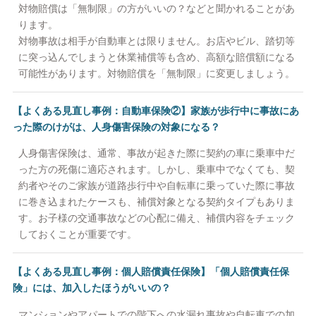
対物賠償は「無制限」の方がいいの？などと聞かれることがあ
ります。
対物事故は相手が自動車とは限りません。お店やビル、踏切等
に突っ込んでしまうと休業補償等も含め、高額な賠償額になる
可能性があります。対物賠償を「無制限」に変更しましょう。
【よくある見直し事例：自動車保険②】家族が歩行中に事故にあ
った際のけがは、人身傷害保険の対象になる？
人身傷害保険は、通常、事故が起きた際に契約の車に乗車中だ
った方の死傷に適応されます。しかし、乗車中でなくても、契
約者やそのご家族が道路歩行中や自転車に乗っていた際に事故
に巻き込まれたケースも、補償対象となる契約タイプもありま
す。お子様の交通事故などの心配に備え、補償内容をチェック
しておくことが重要です。
【よくある見直し事例：個人賠償責任保険】「個人賠償責任保
険」には、加入したほうがいいの？
マンションやアパートでの階下への水漏れ事故や自転車での加