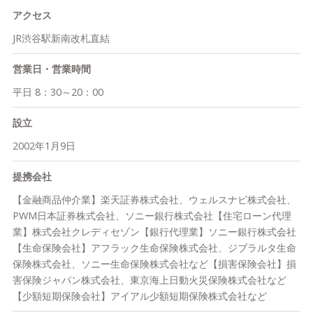
めに、常にタイムリーで正確な情報と共にサービスをご提供しま
てご提供
アクセス
す。そのために、最新のコンサルティング事例や、税務・社会保
障などの制度の変更などについて学ぶために社外の専門家を招い
④人生に関わる内容をじっくりと考えていただきたいから、ご相
JR渋谷駅新南改札直結
た勉強会を定期的に行うなど、自己研鑽を欠かしません。高い専
談は何度でも無料です
門性を持つプロフェッショナルが、お客様のあらゆるニーズにお
営業日・営業時間
「相談に費用はかかるのですか？」という質問をよくいただきま
応えいたします。
す。ブロードマインドでは、原則として何度ご相談いただいて
平日 8：30～20：00
も、お客様からは費用をいただいておりません。
②カスタマーセンターを設置し､アフターサービスまでしっかり
設立
ご提供
【代表メッセージ：フィナンシャルパートナーとしての新たな価
2002年1月9日
私たちが取り扱う金融商品は、ご契約をいただいただけでは、お
値をご提供いたします】
客様の手元にはその価値の半分があるにすぎず、残り半分の価値
「単なる商品販売ではなく、お客様の気づかない真のニーズを引
提携会社
は、しっかりと活用していただけることで初めて生まれます。弊
き出し、あらゆる情報をご提供することで課題解決に導くことが
社では、専任のスタッフを配置したカスタマーセンターを設置
コンサルティングの本質である」という想いのもと、大手保険会
【金融商品仲介業】楽天証券株式会社、ウェルスナビ株式会社、
し、ご契約内容の変更などのアフターサービスをご提供していま
社に所属していた私は2002年1月にブロードマインドを設立しま
PWM日本証券株式会社、ソニー銀行株式会社【住宅ローン代理
す。ご契約だけでなく、その後のフォローについてもお任せくだ
した。
業】株式会社クレディセゾン【銀行代理業】ソニー銀行株式会社
さい。
【生命保険会社】アフラック生命保険株式会社、ジブラルタ生命
その後私たちは、お客様のお金に関するあらゆるニーズに応える
保険株式会社、ソニー生命保険株式会社など【損害保険会社】損
③豊富な外部の専門家ネットワークを活用した高度なソリューシ
ことのできる体制を構築し、情報提供から解決策へと導く質の高
害保険ジャパン株式会社、東京海上日動火災保険株式会社など
ョン
いサービスを提供し続けることでお客様やビジネスパートナーか
【少額短期保険会社】アイアル少額短期保険株式会社など
お客様のさまざまなご相談に対応するため、税理士や弁護士、司
ら選ばれ続けてきました。一方で、個人・法人を問わず私たちの