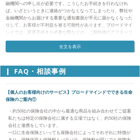
融機関への申し出が必要です。こうしたお手続きを行わなけれ
既に保有されている資産の現状把握、分析他の金融機関からおす
ないかと、私たちは考えます。ブロードマインドには「IFA」と
ば、いざというときに連絡がつかなくなってしまったり、弊社や
すめされている金融商品のセカンドオピニオンお客様のご意向、
呼ばれる資産運用のパートナーが在籍しています。
金融機関からお届けする重要な通知書面が手元に届かなくなった
資産運用の目的・目標の確認
※「IFA」とは「Independent Financial Advisor」の略称であ
りして、お客様が不利益を被る可能性があります。ブロードマイ
り、証券取引など資産形成に精通し、特定の金融機関に属さない
ンドでは、変更手続きが必要な際などの、ご契約後のアフターフ
Step2:資産運用プランの作成
独立・中立的な立場からお客様に資産管理のアドバイスを行う資
ォローについても一貫してサポートをさせていただいておりま
目的、目標の設定・確認のためのライフプランや資産運用プラン
産運用アドバイザーです。
す。
の作成きめ細やかな分散投資、長期保有をベースとした資産運用
プランの作成お客様の価値観や性格まで考慮した資産運用プラン
②複数の金融機関への手続きも、一つの窓口で受付
の作成塩漬けになってしまっている保有資産の有効活用
さまざまな金融商品をお客様に合わせてご提案させていただいて
FAQ・相談事例
おりますが、ご契約後にお手続きが発生した際の窓口が増えて手
Step3:実行支援
続きが煩雑になることは避けなければなりません。例えばお引越
それぞれに特色を持つ複数の証券会社と提携し、豊富なラインア
しをされた場合、ご加入中の全ての金融機関の連絡先を調べ、一
ップからの最適な商品をセレクト遠方のお客様に対しても電話・
【個人のお客様向けのサービス】ブロードマインドでできる生命
社一社電話をかけて新しい住所を伝えるのは大変な手間がかかり
インターネットを使用してお手続きをサポート
保険のご案内①
ます。
・約50社の保険会社の中から最適な商品を組み合わせてご提案
ブロードマインドではこのようなことがないよう、ご契約をいた
Step4:実行後のサポート
私たちは特定の保険会社に属する立場ではなく、約50社の保険
だいた後についても複数の金融機関の窓口を一つにしてお手続き
プラン実行後の価格変動で生じる、心理的なストレスを軽減商品
会社と連携をしています。
を行わせていただきます。お手続きが必要となった際には、まず
の売買を無駄に行わず、資産を長期保有するためのアドバイス
一口に生命保険といっても保険会社によってそれぞれに特徴が
はブロードマインドへご連絡をください。
あり、保険内容も保険料もバラバラ。保険料が同じでも保障内