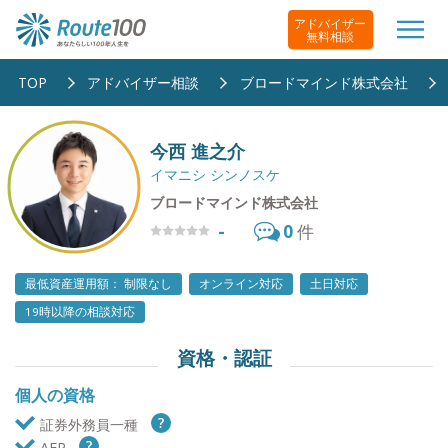
アドバイザー
無料相談
TOP
アドバイザー相談
ブロードマインド株式会社
今西 進之介
イマニシ シンノスケ
ブロードマインド株式会社
-
0
件
最低資産運用額： 制限なし
オンライン対応
土日対応
19時以降の相談対応
資格・認証
個人の資格
証券外務員一種
AFP