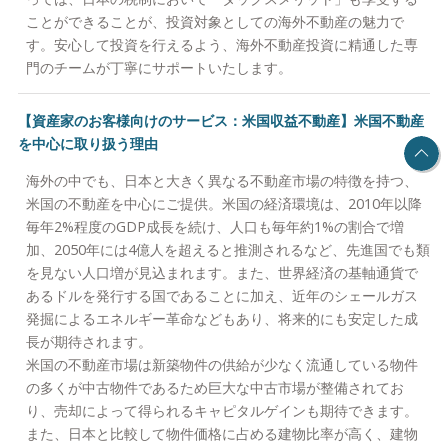
ことができることが、投資対象としての海外不動産の魅力で
す。安心して投資を行えるよう、海外不動産投資に精通した専
門のチームが丁寧にサポートいたします。
【資産家のお客様向けのサービス：米国収益不動産】米国不動産
を中心に取り扱う理由
海外の中でも、日本と大きく異なる不動産市場の特徴を持つ、
米国の不動産を中心にご提供。米国の経済環境は、2010年以降
毎年2%程度のGDP成長を続け、人口も毎年約1%の割合で増
加、2050年には4億人を超えると推測されるなど、先進国でも類
を見ない人口増が見込まれます。また、世界経済の基軸通貨で
あるドルを発行する国であることに加え、近年のシェールガス
発掘によるエネルギー革命などもあり、将来的にも安定した成
長が期待されます。
米国の不動産市場は新築物件の供給が少なく流通している物件
の多くが中古物件であるため巨大な中古市場が整備されてお
り、売却によって得られるキャピタルゲインも期待できます。
また、日本と比較して物件価格に占める建物比率が高く、建物