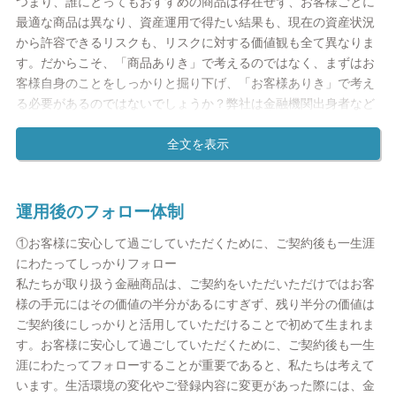
つまり、誰にとってもおすすめの商品は存在せず、お客様ごとに
うな状況の中において私たちの仕事は、単なる商品提供にとどま
これらの全てが、私たちが描く「フィナンシャルパートナー」の
最適な商品は異なり、資産運用で得たい結果も、現在の資産状況
らず、お客様の望むライフプランの実現をサポートすること。多
本質的な価値であると考えています。ブロードマインドの社名の
から許容できるリスクも、リスクに対する価値観も全て異なりま
くのお客様に真の豊かさをもたらすため、これまでの金融業界の
由来である「自由闊達」は、それぞれの得意分野を持ったスペシ
す。だからこそ、「商品ありき」で考えるのではなく、まずはお
既成概念にとらわれず、新しいサービスを創り出し、提供するこ
ャリストが互いに切磋琢磨し合いながらお客様の期待を超えるサ
客様自身のことをしっかりと掘り下げ、「お客様ありき」で考え
とに挑戦し続けます。
ービスをご提供する、という想いを社名に込めたものです。創業
る必要があるのではないでしょうか？弊社は金融機関出身者など
当時の想いは変わらずに、ブロードマインドグループは今後も
資産運用に精通した担当がお客様のライフプラン、資産運用の目
【ブロードマインドには資産運用のパートナー、「IFA」が在
「自分らしい未来を歩む人々が溢れる世界を創る」というミッシ
的・目標をお聞きし、オーダーメイドの資産運用プランを作成い
籍】
ョンを忘れることなく、新たなサービスの創造をリードしてまい
たします。そして、分散投資・長期保有という投資の原則を遵守
お客様は資産運用を検討されるとき、どちらへ相談に行かれます
ります。
しながら、お客様が価格変動を受け入れられるよう心理的なサポ
か？ご自身が口座を開設されている銀行でしょうか？最寄り駅近
ートを行い、資産運用プランの実現のお手伝いします。
運用後のフォロー体制
くの証券会社でしょうか？
代表取締役 伊藤清
一般的には、銀行窓口や証券会社へ行って相談している方が多い
①お客様に安心して過ごしていただくために、ご契約後も一生涯
【ポートフォリオの作成から実行後のサポートまで、お客様の資
のではないでしょうか？その場所を選ぶ理由としては、次のよう
にわたってしっかりフォロー
産運用をトータルでサポート】
な例があると思います。
私たちが取り扱う金融商品は、ご契約をいただいただけではお客
資産運用に精通した「IFA」がお客様の現状の分析、ご意向の確
・自宅や勤務地に近くて便利だったから
様の手元にはその価値の半分があるにすぎず、残り半分の価値は
認、資産運用の目的・目標の管理、資産運用プランの作成・実行
・たまたま店舗に行ったときに、すすめられたから
ご契約後にしっかりと活用していただけることで初めて生まれま
支援から実行後のサポートまで、お客様の資産運用をトータルに
・どこで相談しても一緒だと思ったから
す。お客様に安心して過ごしていただくために、ご契約後も一生
サポートいたします。
このような理由で金融機関を選択されていらっしゃるお客様がほ
涯にわたってフォローすることが重要であると、私たちは考えて
とんどですが、資産運用には特定の金融機関ではなくお客様の側
います。生活環境の変化やご登録内容に変更があった際には、金
Step1:ヒアリング
に立ち、中立的な立場でサポートを行うアドバイザーが必要では