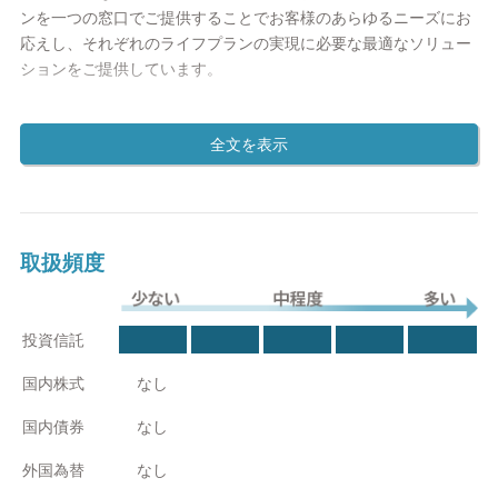
ンを一つの窓口でご提供することでお客様のあらゆるニーズにお
応えし、それぞれのライフプランの実現に必要な最適なソリュー
ションをご提供しています。
【家計相談から、財務、資産に関する悩みまであらゆるニーズに
お応えいたします】
ブロードマインドでは、特定の金融機関に属さない立場からさま
ざまな金融商品を取り扱い、保険の見直し、家計相談、相続対
策、海外投資、不動産コンサルティング、法人の財務基盤強化な
ど、あらゆるお客さまのお金に関するニーズにお応えするサービ
取扱頻度
スをご提供しています。
少ない
中程度
多い
①個人のお客さま向けのサービス：生命保険/損害保険/住宅ロー
投資信託
ン/資産運用
国内株式
なし
②資産家のお客さま向けのサービス：米国収益不動産不動産コン
国内債券
なし
サルティング相続対策
外国為替
なし
③企業オーナー・開業医のお客さま向けのサービス：法人向け生