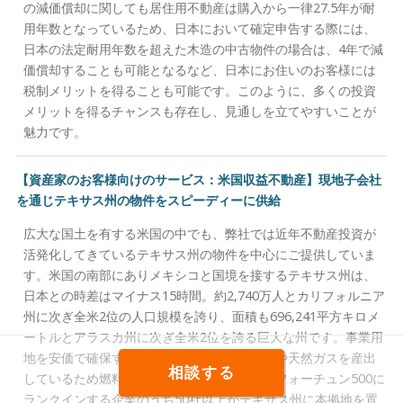
の減価償却に関しても居住用不動産は購入から一律27.5年が耐
用年数となっているため、日本において確定申告する際には、
日本の法定耐用年数を超えた木造の中古物件の場合は、4年で減
価償却することも可能となるなど、日本にお住いのお客様には
税制メリットを得ることも可能です。このように、多くの投資
メリットを得るチャンスも存在し、見通しを立てやすいことが
魅力です。
【資産家のお客様向けのサービス：米国収益不動産】現地子会社
を通じテキサス州の物件をスピーディーに供給
広大な国土を有する米国の中でも、弊社では近年不動産投資が
活発化してきているテキサス州の物件を中心にご提供していま
す。米国の南部にありメキシコと国境を接するテキサス州は、
日本との時差はマイナス15時間。約2,740万人とカリフォルニア
州に次ぎ全米2位の人口規模を誇り、面積も696,241平方キロメ
ートルとアラスカ州に次ぎ全米2位を誇る巨大な州です。事業用
地を安価で確保することができること、石油や天然ガスを産出
相談する
しているため燃料代が安価であることから、フォーチュン500に
ランクインする企業のうち50社以上がテキサス州に本拠地を置