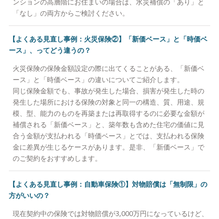
ンションの高層階にお住まいの場合は、水災補償の「あり」と
「なし」の両方からご検討ください。
【よくある見直し事例：火災保険②】「新価ベース」と「時価ベ
ース」、ってどう違うの？
火災保険の保険金額設定の際に出てくることがある、「新価ベ
ース」と「時価ベース」の違いについてご紹介します。
同じ保険金額でも、事故が発生した場合、損害が発生した時の
発生した場所における保険の対象と同一の構造、質、用途、規
模、型、能力のものを再築または再取得するのに必要な金額が
補償される「新価ベース」と、築年数も含めた住宅の価値に見
合う金額が支払われる「時価ベース」とでは、支払われる保険
金に差異が生じるケースがあります。是非、「新価ベース」で
のご契約をおすすめします。
【よくある見直し事例：自動車保険①】対物賠償は「無制限」の
方がいいの？
現在契約中の保険では対物賠償が3,000万円になっているけど、