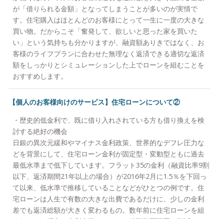
が「借りられる金額」となってしまうことが多いのが実情で
す。住宅購入はほとんどのお客様にとって一生に一度の大きな
買い物。だからこそ「奮発して、欲しいと思った家を買いた
い」という気持ちも分かりますが、融資額ありきではなく、お
客様のライフプランに合わせた無理なく返済できる適切な返済
額をしっかりとシミュレーションした上でローンを組むことを
おすすめします。
【個人のお客様向けのサービス】住宅ローンについて②
・歴史的低金利で、既に借り入れされている方も借り換えを検
討する絶好の機会
日銀の異次元緩和やマイナス金利政策、世界的なデフレ圧力な
どを背景にして、住宅ローン金利が固定型・変動型ともに過去
最低水準まで低下しています。フラット35の金利（融資比率9割
以下、返済期間21年以上の場合）が2016年2月に1.5％を下回っ
て以来、低水準で推移していることなどがひとつの例です。住
宅ローンは人生で有数の大きな出費であるだけに、少しの金利
差でも返済総額が大きく変わるもの。数年前に住宅ローンを組