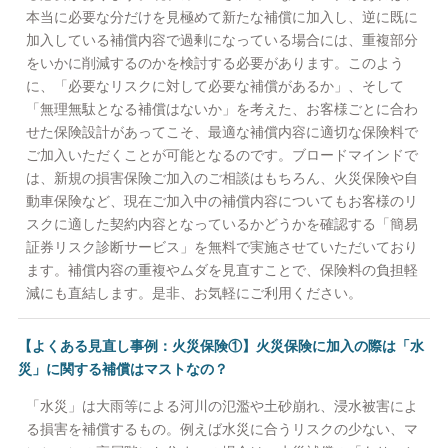
本当に必要な分だけを見極めて新たな補償に加入し、逆に既に
加入している補償内容で過剰になっている場合には、重複部分
をいかに削減するのかを検討する必要があります。このよう
に、「必要なリスクに対して必要な補償があるか」、そして
「無理無駄となる補償はないか」を考えた、お客様ごとに合わ
せた保険設計があってこそ、最適な補償内容に適切な保険料で
ご加入いただくことが可能となるのです。ブロードマインドで
は、新規の損害保険ご加入のご相談はもちろん、火災保険や自
動車保険など、現在ご加入中の補償内容についてもお客様のリ
スクに適した契約内容となっているかどうかを確認する「簡易
証券リスク診断サービス」を無料で実施させていただいており
ます。補償内容の重複やムダを見直すことで、保険料の負担軽
減にも直結します。是非、お気軽にご利用ください。
【よくある見直し事例：火災保険①】火災保険に加入の際は「水
災」に関する補償はマストなの？
「水災」は大雨等による河川の氾濫や土砂崩れ、浸水被害によ
る損害を補償するもの。例えば水災に合うリスクの少ない、マ