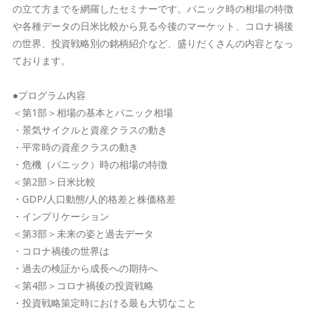
の立て方までを網羅したセミナーです。パニック時の相場の特徴
や各種データの日米比較から見る今後のマーケット、コロナ禍後
の世界、投資戦略別の銘柄紹介など、盛りだくさんの内容となっ
ております。
●プログラム内容
＜第1部＞相場の基本とパニック相場
・景気サイクルと資産クラスの動き
・平常時の資産クラスの動き
・危機（パニック）時の相場の特徴
＜第2部＞日米比較
・GDP/人口動態/人的格差と株価格差
・インプリケーション
＜第3部＞未来の姿と過去データ
・コロナ禍後の世界は
・過去の検証から成長への期待へ
＜第4部＞コロナ禍後の投資戦略
・投資戦略策定時における最も大切なこと