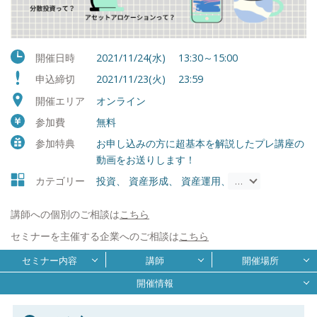
開催日時
2021/11/24(水) 13:30～15:00
申込締切
2021/11/23(火) 23:59
開催エリア
オンライン
参加費
無料
参加特典
お申し込みの方に超基本を解説したプレ講座の
動画をお送りします！
カテゴリー
投資、 資産形成、 資産運用、 投資信託・ETF、 N
…
講師への個別のご相談は
こちら
セミナーを主催する企業へのご相談は
こちら
セミナー内容
講師
開催場所
開催情報