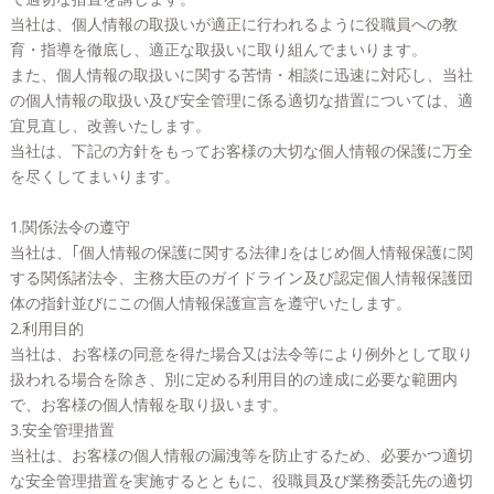
当社は、個人情報の取扱いが適正に行われるように役職員への教
育・指導を徹底し、適正な取扱いに取り組んでまいります。
また、個人情報の取扱いに関する苦情・相談に迅速に対応し、当社
の個人情報の取扱い及び安全管理に係る適切な措置については、適
宜見直し、改善いたします。
当社は、下記の方針をもってお客様の大切な個人情報の保護に万全
を尽くしてまいります。
1.関係法令の遵守
当社は、｢個人情報の保護に関する法律｣をはじめ個人情報保護に関
する関係諸法令、主務大臣のガイドライン及び認定個人情報保護団
体の指針並びにこの個人情報保護宣言を遵守いたします。
2.利用目的
当社は、お客様の同意を得た場合又は法令等により例外として取り
扱われる場合を除き、別に定める利用目的の達成に必要な範囲内
で、お客様の個人情報を取り扱います。
3.安全管理措置
当社は、お客様の個人情報の漏洩等を防止するため、必要かつ適切
な安全管理措置を実施するとともに、役職員及び業務委託先の適切