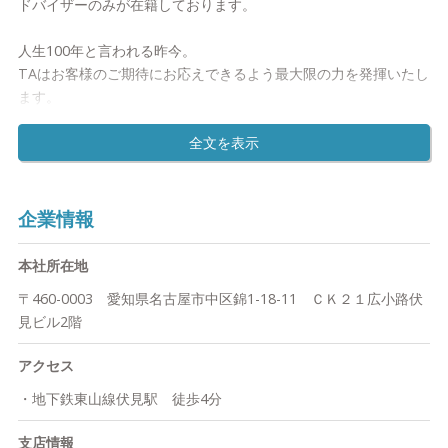
ドバイザーのみが在籍しております。
②選べる2種類の運用スタイル
欧米諸国で一般的なローコスト＆長期運用モデルをベースに2019
人生100年と言われる昨今。
年に楽天証券が新設した「管理口座コース」と、従来型の「売買
TAはお客様のご期待にお応えできるよう最大限の力を発揮いたし
仲介コース」の2種類の資産運用をご用意しております。お客様
ます。
ご自身の運用スタイルにあわせて、いずれかのコースを自由にお
選びいただけます。
●創業経緯
多くの金融機関がさまざまな資産運用サービスを展開している現
③各種税制優遇制度のフル活用
在。
老後資金2,000万円問題や2014年から始まった少額投資非課税制
日本では、依然として金融資産の大部分が預金に滞留する状況が
企業情報
度「NISA」・2018年の「積立NISA」のスタートなど働き盛り世
長らく続いていました。
代による資産形成の意識が高まっています。
本社所在地
私たちは資産運用サービスを提供する側として、この流れを大き
資産運用を始めるにあたり、欠かすことができない各種税制優遇
〒460-0003 愛知県名古屋市中区錦1-18-11 ＣＫ２１広小路伏
く変えるひとつの解がIFAビジネスにあると確信しています。無
制度を最大限活用した資産形成をTAはサポートいたします。複利
見ビル2階
駄を省いた少数精鋭の組織でローコストかつクオリティの高い運
効果を最大化する税制優遇制度は、長期間の継続が必須です。転
用サービスの提供を可能にしたことが、大きな要因です。
勤や当社都合の配置転換がないTAのアドバイザーだからこそ、そ
アクセス
の伴走を可能にしています。
その過程でベストなポートフォリオを構築し、1年や2年ではなく
・地下鉄東山線伏見駅 徒歩4分
10年単位でお客様の運用を支えるパートナーとして、お客様の人
●社名に込めた想い
生をも委ねられる唯一無二の価値ある存在となる──。
支店情報
TA（Trusted Advisors）という社名に「信頼できるアドバイザ