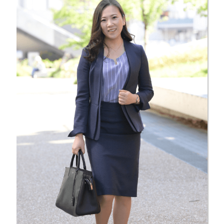
るのでなく、お客様1人1人の想い・悩みを知ったうえで長く寄り
添い、良き相談相手になることができます。
また、特定の金融機関に属しているわけではないので、中立な立
場からお話をすることができます。
実際にこのようなお客様から相談を受けております。
・いくつかの金融機関と取引があり、どのように運用したら良い
のかわからなくなっている
・中立な立場からアドバイスが欲しい
・家庭の事情で次世代までの資産管理をしていきたいが、担当者
が頻繁に変わるのは困る
お困りのことがあればぜひご相談下さい。
ともに寄り添い、伴走できるアドバイザーを目指しております。