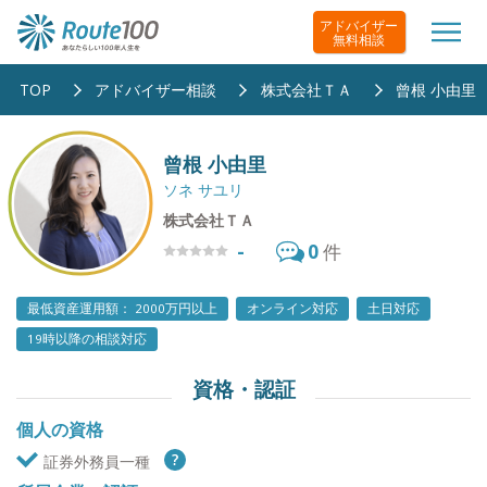
アドバイザー
無料相談
TOP
アドバイザー相談
株式会社ＴＡ
曾根 小由里
曾根 小由里
ソネ サユリ
株式会社ＴＡ
-
0
件
最低資産運用額： 2000万円以上
オンライン対応
土日対応
19時以降の相談対応
資格・認証
個人の資格
証券外務員一種