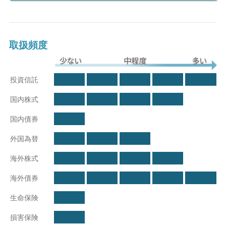
ースです。売買手数料は無料もしくは少額ながらも、残高合計に
応じてフィーが発生いたします。売買のつど発生する手数料を気
にせず取引していただける上、状況に合わせた機動的・柔軟なポ
ートフォリオの構築が可能です。
取扱頻度
・特徴
原則的に売買手数料は発生しません。残高合計に応じてフィーが
少ない
中程度
多い
発生します。
投資信託
状況の変化に合わせて機動的・柔軟なポートフォリオの構築が可
能です。
国内株式
・対象となるお客様
国内債券
売買のたびに発生する手数料を抑えたい方/長期的な視点で資産運
用をお考えの方
外国為替
＜運用商品＞
海外株式
東京証券取引所に上場している企業の全株式・ETF・REIT、楽天
証券・あかつき証券が扱う全投資信託、外国債券など幅広い商品
海外債券
の選択が可能です。
生命保険
損害保険