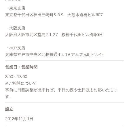
この関係構築こそ、TAのアドバイザーとしての使命であり、仕事
ー」という意味を込め、どんなジャングルの中にあっても変わら
・東京支店
の一番のやりがいだと考えます。
ぬ運用の本質だけをお客様にお伝えし、伴走いたします。
東京都千代田区神田三崎町3-5-9 天翔水道橋ビル607
四半世紀前に米国で起きた証券リテール業の変革と同じ動きが、
・大阪支店
この日本でも始まりつつあります。
大阪府大阪市北区堂島2-1-27 桜橋千代田ビル4階GH
そんな大きなうねりが押し寄せる今、日本のリテール運用業界の
・神戸支店
さらなる進化に向け、創業致しました。
兵庫県神戸市中央区北長挟通4-2-19 アムズ元町ビル4F
ご覧頂きました皆様とのご縁があれば幸いです。お気軽にご相談
営業日・営業時間
ください。
8:50～18:00
※ご相談について
事前に日程調整が出来れば、平日の夜や土日祝も対応いたしま
す。
設立
2018年11月1日