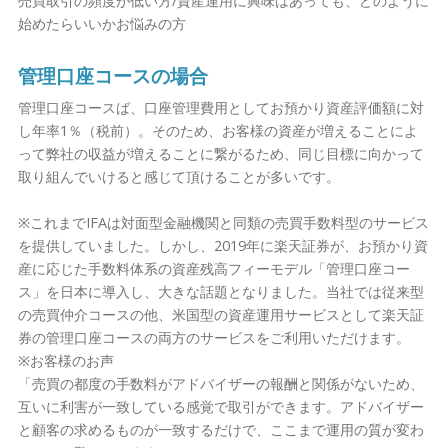
売買取引の頻度が低い方/資産運用に興味はあっても、どのように
始めたらいいかお悩みの方
管理口座コースの場合
管理口座コースば、口座管理費用としてお預かり資産評価額に対
し年率1％（税前）。そのため、お客様の資産が増えることによ
って弊社の収益が増えることに繋がるため、同じ目標に向かって
取り組んでいけると感じて頂けることが多いです。
※これまでIFAは対面型金融機関と同類の売買手数料型のサービス
を提供していました。しかし、2019年に楽天証券が、お預かり資
産に応じた手数料体系の資産残高フィーモデル「管理口座コー
ス」を日本に導入し、大きな話題となりました。当社では従来型
の売買仲介コースの他、米国型の資産運用サービスとして楽天証
券の管理口座コースの両方のサービスをご利用いただけます。
※お客様のお声
「売買の都度の手数料がアドバイザーの報酬と関係がないため、
互いに利害が一致している感覚で取引ができます。アドバイザー
と顧客の求めるものが一致するだけで、ここまで運用の質が変わ