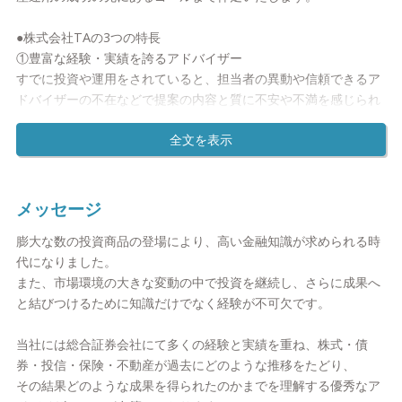
●株式会社TAの3つの特長
①豊富な経験・実績を誇るアドバイザー
すでに投資や運用をされていると、担当者の異動や信頼できるア
ドバイザーの不在などで提案の内容と質に不安や不満を感じられ
ている方も少なくないでしょう。
TAでは「価値ある投資商品をバランスよく長期保有すること」を
資産運用の大前提としております。そのため長く安心してお付き
合いいただけるよう、転勤による担当者の変更は一切ありませ
メッセージ
ん。
膨大な数の投資商品の登場により、高い金融知識が求められる時
代になりました。
さらに、登録アドバイザーはすべて大手金融機関の中途採用メン
また、市場環境の大きな変動の中で投資を継続し、さらに成果へ
バーに限定。大手証券会社等でキャリアを積んだプロ集団です。
と結びつけるために知識だけでなく経験が不可欠です。
大小問わずさまざまな規模の資産運用ビジネスに携わった経験と
実績をもとに一人ひとりのお客様にむけて商品の選択から運用プ
当社には総合証券会社にて多くの経験と実績を重ね、株式・債
ランの策定、アフターフォローまで着実かつ誠実に対応いたしま
券・投信・保険・不動産が過去にどのような推移をたどり、
す。
その結果どのような成果を得られたのかまでを理解する優秀なア