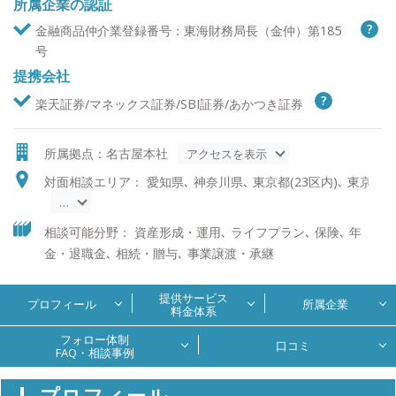
所属企業の認証
金融商品仲介業登録番号：東海財務局長（金仲）第185
号
提携会社
楽天証券/マネックス証券/SBI証券/あかつき証券
所属拠点：名古屋本社
アクセスを表示
対面相談エリア： 愛知県､ 神奈川県､ 東京都(23区内)､ 東京都(2
…
相談可能分野： 資産形成・運用､ ライフプラン､ 保険､ 年
金・退職金､ 相続・贈与､ 事業譲渡・承継
提供サービス
プロフィール
所属企業
料金体系
フォロー体制
口コミ
FAQ・相談事例
プロフィール