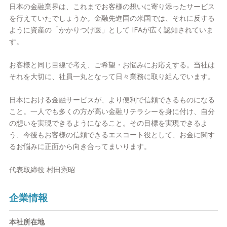
日本の金融業界は、これまでお客様の想いに寄り添ったサービス
てまいります。
を行えていたでしょうか。金融先進国の米国では、それに反する
ように資産の「かかりつけ医」として IFAが広く認知されていま
■IFAとは？
す。
IFAとはIndependent Financial Advisorの略称であり、独立系フ
ァイナンシャル・アドバイザーと呼ばれています。銀行や証券会
お客様と同じ目線で考え、ご希望・お悩みにお応えする。当社は
社といった金融機関に属さず、独立した立場でお客様にアドバイ
それを大切に、社員一丸となって日々業務に取り組んでいます。
スを行います。海外ではポピュラーな存在ですが、日本では2004
年からIFAの登録がスタート。国内での認知度はまだまだ低いも
日本における金融サービスが、より便利で信頼できるものになる
のの、お金などのお悩みを解消に導く重要な専門職のひとつで
こと。一人でも多くの方が高い金融リテラシーを身に付け、自分
す。当社では金融機関の裁量に左右されない、お客様のご要望に
の想いを実現できるようになること。その目標を実現できるよ
寄り添ったアドバイスで、夢や理想の実現をサポートします。
う、今後もお客様の信頼できるエスコート役として、お金に関す
るお悩みに正面から向き合ってまいります。
■当社の特徴1. 安心の生涯担当制
資産や人生設計に関するお悩みはプライベートな問題なだけに、
代表取締役 村田憲昭
お客様との信頼関係が大切だと考えています。そのため、当社で
は一人にエスコート役が付き、最後まで担当する生涯担当制を採
用。お客様と相談しながら最善の計画を立て、夢や目標が実現す
企業情報
る喜びをともにする。それを目指しつつ、長期的にお付き合いで
きる関係性を築いていけたら幸いです。
本社所在地