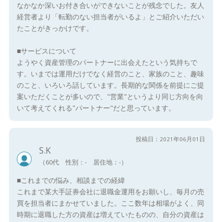
なかなか深いお付き合いができないことが残念でした。友人
経営者より「転勤のない担当者がいるよ」とご紹介いただい
たことがきっかけです。
■サービスについて
ようやく資産管理のパートナーに出会えたという気持ちで
す。いまでは運用だけでなく経営のこと、家族のこと、趣味
のこと、いろいろ話しています。長期的な関係を前提にご提
案いただくことが多いので、"営業"というより同じ方向を向
いて考えてくれる"パートナー"だと思っています。
投稿日：2021年06月01日
S.K
（60代 性別：- 居住地：-）
■これまでの悩み、相談までの経緯
これまで某大手証券会社に退職金運用をお願いし、毎月の売
買を担当者にまかせていました。ここ数年は相場がよく、同
時期に退職した方の資産は増えていたものの、自分の資産は