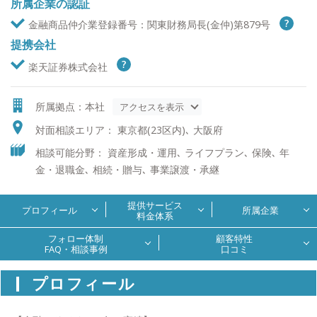
所属企業の認証
金融商品仲介業登録番号：関東財務局長(金仲)第879号
提携会社
楽天証券株式会社
所属拠点：本社
アクセスを表示
対面相談エリア： 東京都(23区内)､ 大阪府
相談可能分野： 資産形成・運用､ ライフプラン､ 保険､ 年
金・退職金､ 相続・贈与､ 事業譲渡・承継
提供サービス
プロフィール
所属企業
料金体系
フォロー体制
顧客特性
FAQ・相談事例
口コミ
プロフィール