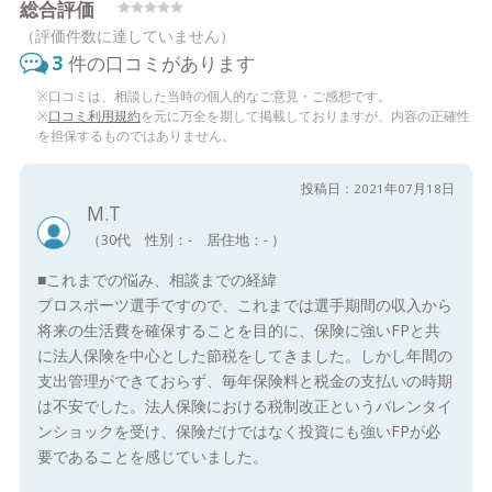
総合評価
（評価件数に達していません）
3
件の口コミがあります
※口コミは、相談した当時の個人的なご意見・ご感想です。
※
口コミ利用規約
を元に万全を期して掲載しておりますが、内容の正確性
を担保するものではありません。
投稿日：2021年07月18日
M.T
（30代 性別：- 居住地：- ）
■これまでの悩み、相談までの経緯
プロスポーツ選手ですので、これまでは選手期間の収入から
将来の生活費を確保することを目的に、保険に強いFPと共
に法人保険を中心とした節税をしてきました。しかし年間の
支出管理ができておらず、毎年保険料と税金の支払いの時期
は不安でした。法人保険における税制改正というバレンタイ
ンショックを受け、保険だけではなく投資にも強いFPが必
要であることを感じていました。