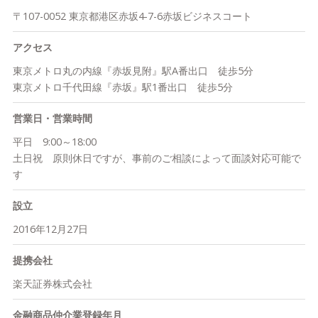
〒107-0052 東京都港区赤坂4-7-6赤坂ビジネスコート
■当社の特徴2. 販売手数料（コミッション）に依存しない運営体
制
アクセス
金融機関の中には販売手数料（コミッション）目当ての運営を行
い、多くの利益を得ようとしているところも少なくありません。
東京メトロ丸の内線『赤坂見附』駅A番出口 徒歩5分
それだけに、短期間で頻繁に売買が行われ、お客様が不利益を被
東京メトロ千代田線『赤坂』駅1番出口 徒歩5分
ってしまうことも。当社では、国内初（※）の資産残高に応じた
手数料体系（フィー）を導入。お客様の同じ目線に立ったうえ
営業日・営業時間
で、最適なサポートを行います。
平日 9:00～18:00
※一般のお客様およびIFAに提供する手数料体系としては国内初で
土日祝 原則休日ですが、事前のご相談によって面談対応可能で
す（楽天証券調べ）。
す
■当社の特徴3. 包括的なサービスの実施
設立
資産運用は問題解決の一手段に過ぎません。当社では経験豊富な
2016年12月27日
プロフェッショナルが、お客様のお悩みに幅広くお応えできる体
制を整えております。不動産、生命保険、損害保険、M&A、専門
提携会社
士業のご紹介など…。当社がエスコート役として、お客様にとっ
て最適な手段をご案内いたします。
楽天証券株式会社
金融商品仲介業登録年月