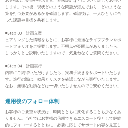
お客様のご要望や生活背景、将来設計などについて詳しくお伺い
します。その後、現状どのような問題が潜んでおり、どのような
策を打つ必要があるかを確認します。確認後は、一人ひとりに合
った課題や目標を共有します。
■Step 03：計画立案
ヒアリングした情報をもとに、お客様に最適なライフプランやポ
ートフォリオをご提案します。不明点や疑問点がありましたら、
しっかりとご説明いたしますので、気兼ねなくご質問ください。
■Step 04：計画実行
内容にご納得いただけましたら、実務手続きをサポートいたしま
す。進行の際は、効果とリスクを確認しながら実行いたします。
なお、無理な勧誘などは一切いたしませんのでご安心ください。
運用後のフォロー体制
お客様のご要望や状況は、時間とともに変化することも少なくあ
りません。当社ではお客様の信頼できるエスコート役として継続
的にフォローするとともに、必要に応じてサポート内容を見直し