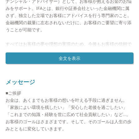
ナンシャル・アドバイザー）として、お客様が抱えるお金のお悩
みをサポート。IFAとは、銀行や証券会社といった金融機関に属
さず、独立した立場でお客様にアドバイスを行う専門家のこと。
金融機関の裁量に左右されないだけに、お客様のご要望に寄り添
うことが可能です。
すべてはお客様の夢や理想の実現のため。今後もお客様の信頼で
きるエスコート役として、お金に関するお悩みに誠心誠意向き合
ってまいります。
■ミッション：お金のお悩みを解消し、お客様の心を豊かに
お客様のお金に関するお悩みを解消すること。そして、夢や目標
メッセージ
の実現によって、より心豊かな人生を送れるようになること。当
■ご挨拶
社はそのミッションを果たすため、IFAとして一人ひとりに最適
お金は、あくまでもお客様の想いを叶える手段に過ぎません。
なライフプランや資産運用法をご提案しております。
「家族によい環境を残したい」「安心した老後を過ごしたい」
「これまでの知識・経験を世に広めて社会貢献したい」など…。
FP（ファイナンシャル・プランナー）は欧米にて「医者、弁護
お客様のゴールはさまざまです。そして、そのゴールは人生の歩
士、FPがいれば幸せな人生が送れる」と言われるほど、人生に必
みとともに変化していきます。
要な専門職のひとつです。当社はお客様にとって、その言葉通り
のかけがえのないパートナーとなれるよう、誠心誠意サポートし