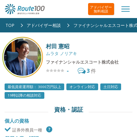
アドバイザー
無料相談
TOP
アドバイザー相談
ファイナンシャルエスコート株
村田 憲昭
ムラタ ノリアキ
ファイナンシャルエスコート株式会社
-
3
件
最低資産運用額： 3000万円以上
オンライン対応
土日対応
19時以降の相談対応
資格・認証
個人の資格
証券外務員一種