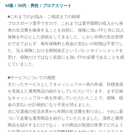
M様 / 30代・男性 / プロアスリート
■これまでのお悩み、ご相談までの経緯
プロスポーツ選手ですので、これまでは選手期間の収入から将
来の生活費を確保することを目的に、保険に強いFPと共に法人
保険を中心とした節税をしてきました。しかし年間の支出管理
ができておらず、毎年保険料と税金の支払いの時期は不安でし
た。法人保険における税制改正というバレンタインショックを
受け、保険だけではなく投資にも強いFPが必要であることを感
じていました。
■サービスについての感想
主だったサービスとしてキャッシュフロー表の作成、目標達成
を見据えた運用商品の紹介をしていただいています。まず正確
なキャッシュフロー表を作成していただいたことで、保険、税
金の支払いが計画的になり不安が消えました。
次に引退後の生活水準から年間の生活費を割り出し、それに基
づいて必要な運用商品を紹介していただきました。漠然と運用
商品を紹介するだけでなく、その商品が投資の世界でどのよう
な位置づけであるかなどの判断材料を十分に出してくださりま