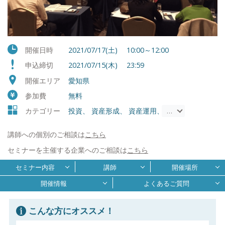
開催日時
2021/07/17(土) 10:00～12:00
申込締切
2021/07/15(木) 23:59
開催エリア
愛知県
参加費
無料
カテゴリー
投資、 資産形成、 資産運用、 投資信託・ETF
…
講師への個別のご相談は
こちら
セミナーを主催する企業へのご相談は
こちら
セミナー内容
講師
開催場所
開催情報
よくあるご質問
こんな方にオススメ！