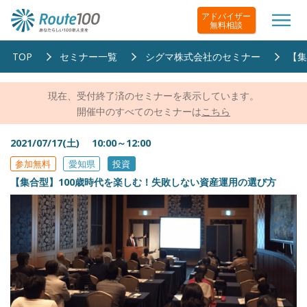
アドバイザー
無料相談
TOP
セミナー一覧
シグマ株式会社のセミナー
【集
現在、受付終了済のセミナーを表示しています。
開催中のすべてのセミナーは
こちら
2021/07/17(土) 10:00～12:00
参加無料
愛知県
投資
【集合型】100歳時代を楽しむ！失敗しない資産運用の選び方