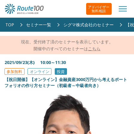
アドバイザー
無料相談
TOP
セミナー一覧
シグマ株式会社のセミナー
【祝
現在、受付終了済のセミナーを表示しています。
開催中のすべてのセミナーは
こちら
2021/09/23(木) 10:00～11:30
参加無料
オンライン
投資
【祝日開催】【オンライン】金融資産3000万円から考えるポート
フォリオの作り方セミナー（初級者～中級者向き）