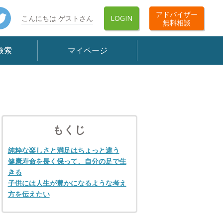
book
Twitter
アドバイザー
こんにちは ゲストさん
LOGIN
無料相談
検索
マイページ
もくじ
純粋な楽しさと満足はちょっと違う
健康寿命を長く保って、自分の足で生
きる
子供には人生が豊かになるような考え
方を伝えたい