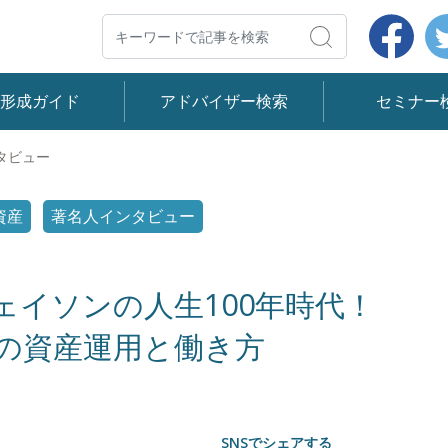
Face
検索
産形成ガイド
アドバイザー検索
セミナー
タビュー
資産
著名人インタビュー
ェイソンの人生100年時代！
の資産運用と働き方
SNSでシェアする