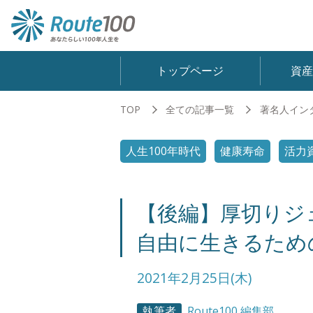
トップページ
資
TOP
全ての記事一覧
著名人イン
人生100年時代
健康寿命
活力
【後編】厚切りジ
自由に生きるため
2021年2月25日(木)
執筆者
Route100 編集部