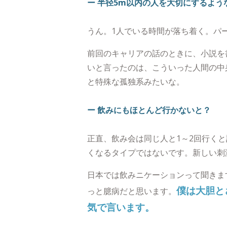
ー 半径5m以内の人を大切にするよ
うん。1人でいる時間が落ち着く。パ
前回のキャリアの話のときに、小説を
いと言ったのは、こういった人間の中
と特殊な孤独系みたいな。
ー 飲みにもほとんど行かないと？
正直、飲み会は同じ人と1～2回行く
くなるタイプではないです。新しい刺
日本では飲みニケーションって聞きま
僕は大胆と
っと臆病だと思います。
気で言います。