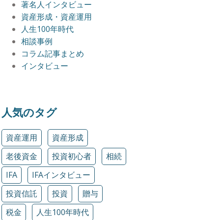
著名人インタビュー
資産形成・資産運用
人生100年時代
相談事例
コラム記事まとめ
インタビュー
人気のタグ
資産運用
資産形成
老後資金
投資初心者
相続
IFA
IFAインタビュー
投資信託
投資
贈与
税金
人生100年時代