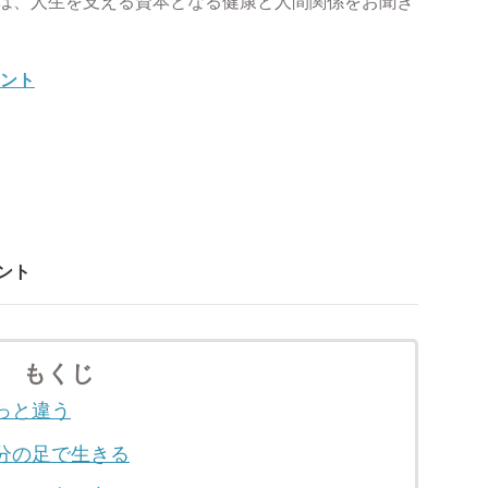
は、人生を支える資本となる健康と人間関係をお聞き
ント
ント
もくじ
っと違う
分の足で生きる