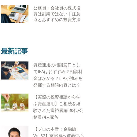
公務員・会社員の株式投
資は副業ではない｜注意
点とおすすめの投資方法
最新記事
資産運用の相談窓口とし
てIFAはおすすめ？相談料
金はかかる？IFAが強みを
発揮する相談内容とは？
【実際の投資相談から学
ぶ資産運用】ご相続を経
験された富裕層編:30代/公
務員/4人家族
【プロの本音：金融編
Vol.32】富裕層へ債券中心