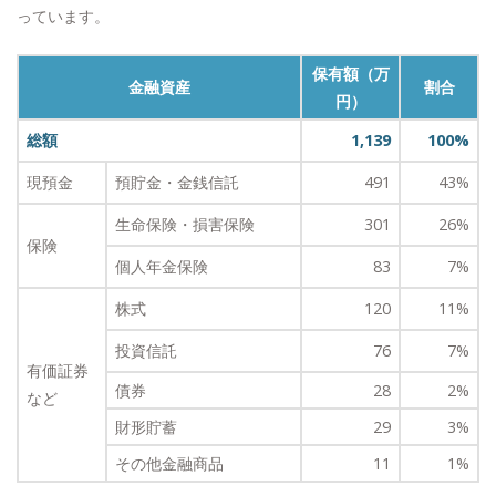
っています。
保有額（万
金融資産
割合
円）
総額
1,139
100%
現預金
預貯金・金銭信託
491
43%
生命保険・損害保険
301
26%
保険
個人年金保険
83
7%
株式
120
11%
投資信託
76
7%
有価証券
債券
28
2%
など
財形貯蓄
29
3%
その他金融商品
11
1%