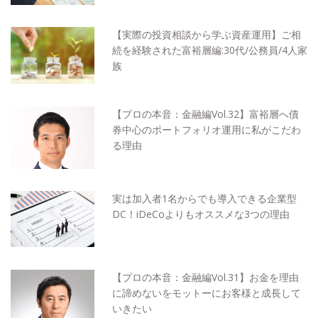
【実際の投資相談から学ぶ資産運用】ご相
続を経験された富裕層編:30代/公務員/4人家
族
【プロの本音：金融編Vol.32】富裕層へ債
券中心のポートフォリオ運用に私がこだわ
る理由
実は加入者1名からでも導入できる企業型
DC！iDeCoよりもオススメな3つの理由
【プロの本音：金融編Vol.31】お金を理由
に諦めないをモットーにお客様と成長して
いきたい