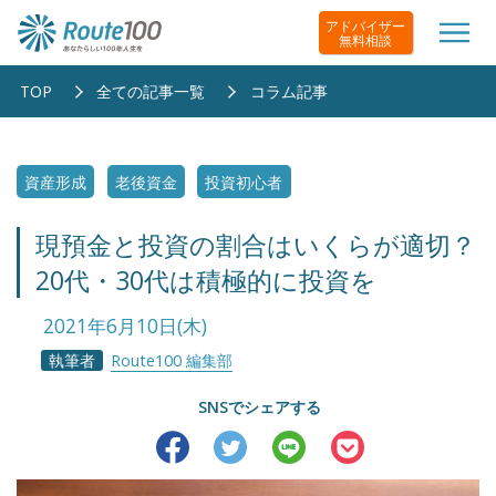
アドバイザー
無料相談
TOP
全ての記事一覧
コラム記事
資産形成
老後資金
投資初心者
現預金と投資の割合はいくらが適切？
20代・30代は積極的に投資を
2021年6月10日(木)
執筆者
Route100 編集部
SNSでシェアする