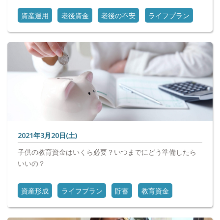
資産運用
老後資金
老後の不安
ライフプラン
2021年3月20日(土)
子供の教育資金はいくら必要？いつまでにどう準備したら
いいの？
資産形成
ライフプラン
貯蓄
教育資金