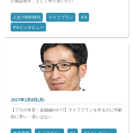
の相談相手」として寄り添いたい
人生100年時代
ライフプラン
IFA
IFAインタビュー
2021年2月8日(月)
【プロの本音：金融編Vol.17】ライフプランを作るのに年齢
的に早い・遅いはない