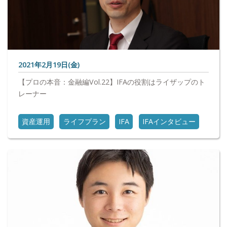
2021年2月19日(金)
【プロの本音：金融編Vol.22】IFAの役割はライザップのト
レーナー
資産運用
ライフプラン
IFA
IFAインタビュー