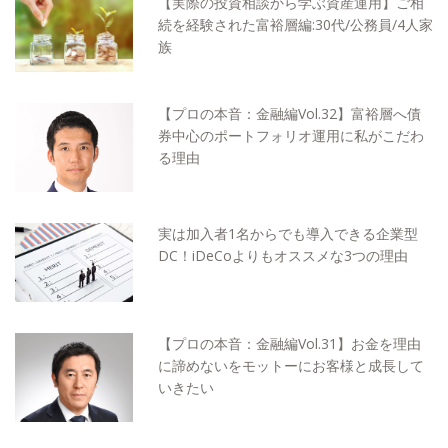
【実際の投資相談から学ぶ資産運用】ご相
続を経験された富裕層編:30代/公務員/4人家
族
【プロの本音：金融編Vol.32】富裕層へ債
券中心のポートフォリオ運用に私がこだわ
る理由
実は加入者1名からでも導入できる企業型
DC！iDeCoよりもオススメな3つの理由
【プロの本音：金融編Vol.31】お金を理由
に諦めないをモットーにお客様と成長して
いきたい