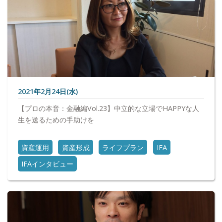
2021年2月24日(水)
【プロの本音：金融編Vol.23】中立的な立場でHAPPYな人
生を送るための手助けを
資産運用
資産形成
ライフプラン
IFA
IFAインタビュー