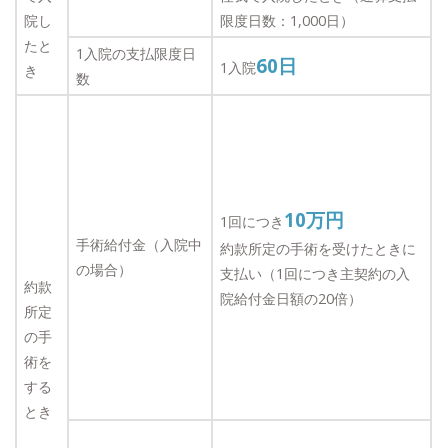
院し
限度日数：1,000日）
たと
1入院の支払限度日
60
日
1入院
き
数
10
万円
1回につき
手術給付金（入院中
約款所定の手術を受けたときに
の場合）
支払い（1回につき主契約の入
約款
院給付金日額の20倍）
所定
の手
術を
する
とき