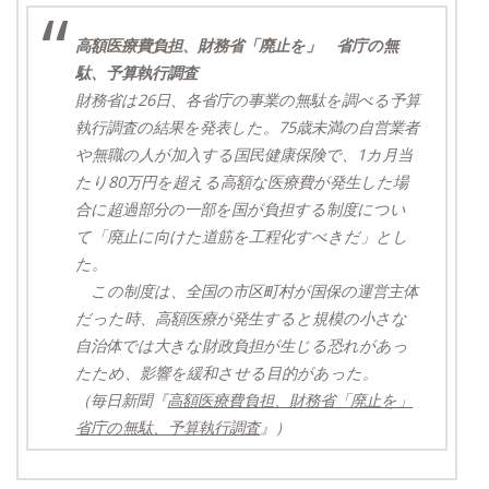
高額医療費負担、財務省「廃止を」 省庁の無
駄、予算執行調査
財務省は26日、各省庁の事業の無駄を調べる予算
執行調査の結果を発表した。75歳未満の自営業者
や無職の人が加入する国民健康保険で、1カ月当
たり80万円を超える高額な医療費が発生した場
合に超過部分の一部を国が負担する制度につい
て「廃止に向けた道筋を工程化すべきだ」とし
た。
この制度は、全国の市区町村が国保の運営主体
だった時、高額医療が発生すると規模の小さな
自治体では大きな財政負担が生じる恐れがあっ
たため、影響を緩和させる目的があった。
（毎日新聞『
高額医療費負担、財務省「廃止を」
省庁の無駄、予算執行調査
』）