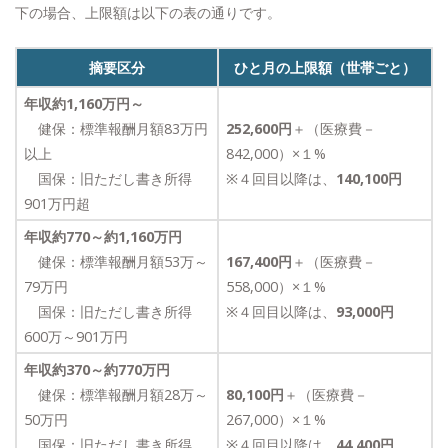
下の場合、上限額は以下の表の通りです。
摘要区分
ひと月の上限額（世帯ごと）
年収約1,160万円～
健保：標準報酬月額83万円
252,600円
＋（医療費－
以上
842,000）×１%
国保：旧ただし書き所得
※４回目以降は、
140,100円
901万円超
年収約770～約1,160万円
健保：標準報酬月額53万～
167,400円
＋（医療費－
79万円
558,000）×１%
国保：旧ただし書き所得
※４回目以降は、
93,000円
600万～901万円
年収約370～約770万円
健保：標準報酬月額28万～
80,100円
＋（医療費－
50万円
267,000）×１%
国保：旧ただし書き所得
※４回目以降は、
44,400円