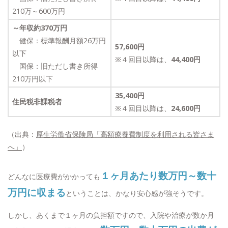
210万～600万円
～年収約370万円
健保：標準報酬月額26万円
57,600円
以下
※４回目以降は、
44,400円
国保：旧ただし書き所得
210万円以下
35,400円
住民税非課税者
※４回目以降は、
24,600円
（出典：
厚生労働省保険局「高額療養費制度を利用される皆さま
へ」
）
１ヶ月あたり数万円～数十
どんなに医療費がかかっても
万円に収まる
ということは、かなり安心感が強そうです。
しかし、あくまで１ヶ月の負担額ですので、入院や治療が数か月