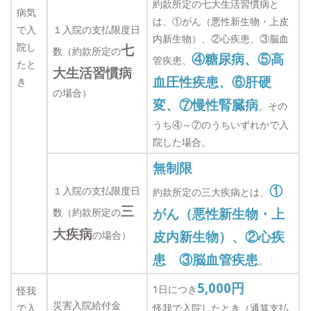
約款所定の七大生活習慣病と
病気
は、①がん（悪性新生物・上皮
で入
１入院の支払限度日
内新生物）、②心疾患、③脳血
院し
七
数（約款所定の
④糖尿病、⑤高
管疾患、
たと
大生活習慣病
血圧性疾患、⑥肝硬
き
の場合）
変、⑦慢性腎臓病
。その
うち④～⑦のうちいずれかで入
院した場合。
無制限
①
１入院の支払限度日
約款所定の三大疾病とは、
三
がん（悪性新生物・上
数（約款所定の
大疾病
皮内新生物）、②心疾
の場合）
患 ③脳血管疾患
。
5,000
円
1日につき
怪我
災害入院給付金
で入
怪我で入院したとき（通算支払