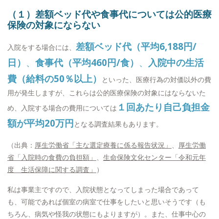
（１）差額ベッド代や食事代については公的医療
保険の対象にならない
差額ベッド代（平均6,188円/
入院をする場合には、
日）
、
食事代（平均460円/食）
、
入院中の生活
費（給料の50％以上）
といった、医療行為の対価以外の費
用が発生しますが、これらは公的医療保険の対象にはならないた
１回あたり自己負担金
め、入院する場合の費用については
額が平均20万円
となる調査結果もあります。
（出典：
厚生労働省「主な選定療養に係る報告状況」
、
厚生労働
省「入院時の食費の負担額」
、
生命保険文化センター「令和元年
度 生活保障に関する調査」
）
私は事業主ですので、入院状態となってしまった場合であって
も、可能であれば個室の病室で仕事をしたいと思いそうです（も
ちろん、病気や怪我の状態にもよりますが）。また、仕事中心の