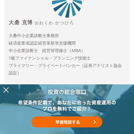
大桑 克博
おおくわ かつひろ
大桑中小企業診断士事務所
経済産業省認定経営革新等支援機関
中小企業診断士 経営管理修士（MBA）
1級ファイナンシャル・プランニング技能士
プライマリー・プライベートバンカー（証券アナリスト協会
認定）
銀行、コンサルティングファーム、税理士法人を経て現職。
企業の資金繰り支援（補助金・助成金・融資コンサルティン
グ）、経営計画策定支援、事業承継コンサルティングを中心
に活動。
人生において「お金」を理由として困難に直面する人や、チ
ャレンジを諦めざるを得なくなってしまう人をゼロに。