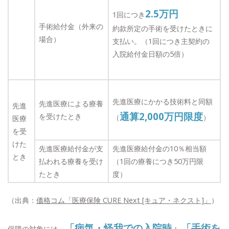
2.5
万円
1回につき
手術給付金（外来の
約款所定の手術を受けたときに
場合）
支払い。（1回につき主契約の
入院給付金日額の5倍）
先進医療にかかる技術料と同額
先進医療による療養
先進
通算2,000万円限度
を受けたとき
（
）
医療
を受
けた
先進医療給付金が支
先進医療給付金の10％相当額
とき
払われる療養を受け
（1回の療養につき50万円限
たとき
度）
（出典：
価格コム「医療保険 CURE Next [キュア・ネクスト]」
）
「病気・怪我での入院時」「手術を
保障の対象には、