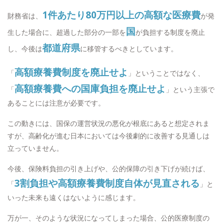
1件あたり80万円以上の高額な医療費
財務省は、
が発
国
生した場合に、超過した部分の一部を
が負担する制度を廃止
都道府県
し、今後は
に移管するべきとしています。
高額療養費制度を廃止せよ
「
」ということではなく、
高額療養費への国庫負担を廃止せよ
「
」という主張で
あることには注意が必要です。
この動きには、国保の運営状況の悪化が根底にあると想定されま
すが、高齢化が進む日本においては今後劇的に改善する見通しは
立っていません。
今後、保険料負担の引き上げや、公的保障の引き下げが続けば、
3割負担や高額療養費制度自体が見直される
「
」と
いった未来も遠くはないように感じます。
万が一、そのような状況になってしまった場合、公的医療制度の