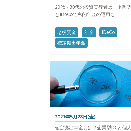
20代・30代の投資実行者は、企業型
とiDeCoで私的年金の運用も
老後資金
年金
iDeCo
確定拠出年金
2021年5月28日(金)
確定拠出年金とは？企業型DCと個