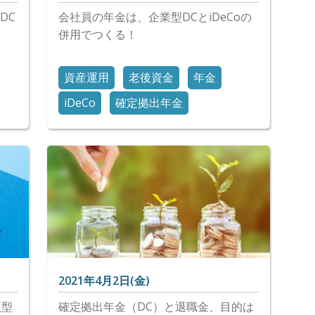
DC
会社員の年金は、企業型DCとiDeCoの
併用でつくる！
資産運用
老後資金
年金
iDeCo
確定拠出年金
2021年4月2日(金)
人型
確定拠出年金（DC）と退職金、目的は