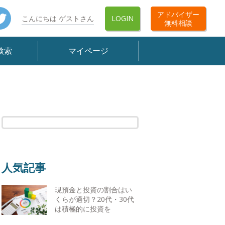
book
Twitter
アドバイザー
こんにちは ゲストさん
LOGIN
無料相談
検索
マイページ
人気記事
現預金と投資の割合はい
くらが適切？20代・30代
は積極的に投資を