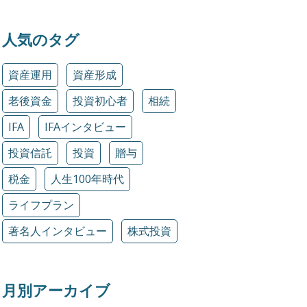
人気のタグ
資産運用
資産形成
老後資金
投資初心者
相続
IFA
IFAインタビュー
投資信託
投資
贈与
税金
人生100年時代
ライフプラン
著名人インタビュー
株式投資
月別アーカイブ