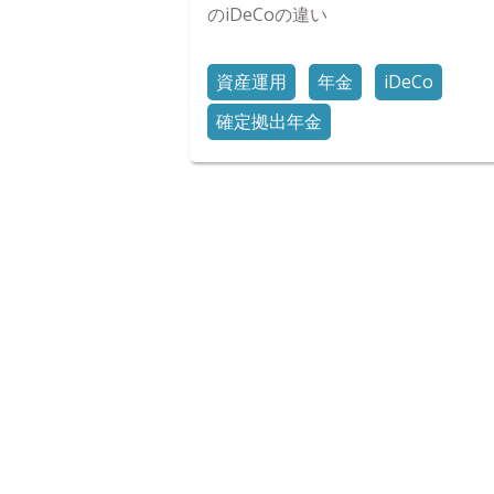
のiDeCoの違い
資産運用
年金
iDeCo
確定拠出年金