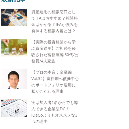
資産運用の相談窓口とし
てIFAはおすすめ？相談料
金はかかる？IFAが強みを
発揮する相談内容とは？
【実際の投資相談から学
ぶ資産運用】ご相続を経
験された富裕層編:30代/公
務員/4人家族
【プロの本音：金融編
Vol.32】富裕層へ債券中心
のポートフォリオ運用に
私がこだわる理由
実は加入者1名からでも導
入できる企業型DC！
iDeCoよりもオススメな3
つの理由