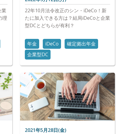
企業
22年10月法令改正のシン・iDeCo！新
の理
たに加入できる方は？結局iDeCoと企業
型DCとどちらが有利？
年金
iDeCo
確定拠出年金
企業型DC
2021年5月28日(金)