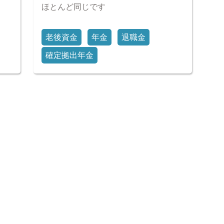
ほとんど同じです
老後資金
年金
退職金
確定拠出年金