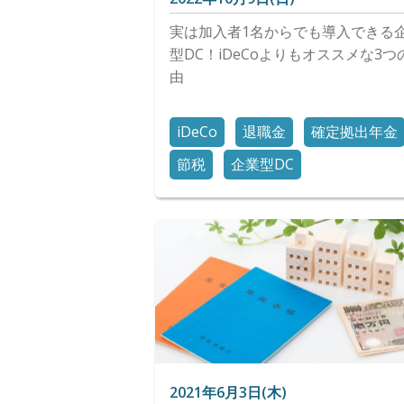
実は加入者1名からでも導入できる
型DC！iDeCoよりもオススメな3つ
由
iDeCo
退職金
確定拠出年金
節税
企業型DC
2021年6月3日(木)