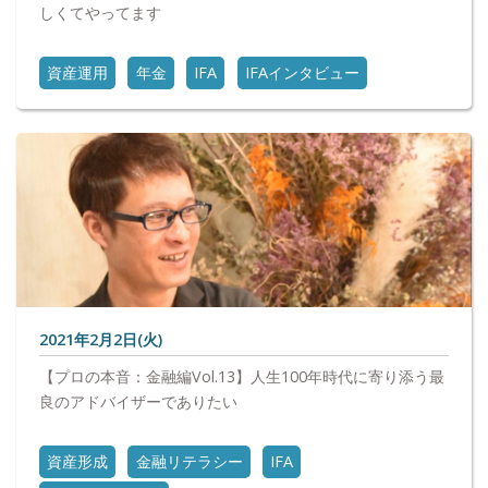
しくてやってます
資産運用
年金
IFA
IFAインタビュー
2021年2月2日(火)
【プロの本音：金融編Vol.13】人生100年時代に寄り添う最
良のアドバイザーでありたい
資産形成
金融リテラシー
IFA