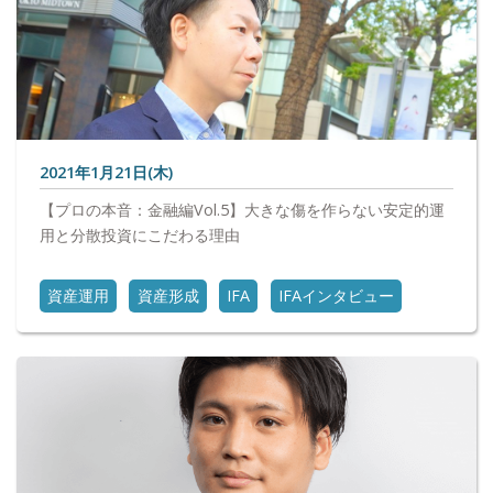
2021年1月21日(木)
【プロの本音：金融編Vol.5】大きな傷を作らない安定的運
用と分散投資にこだわる理由
資産運用
資産形成
IFA
IFAインタビュー