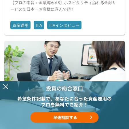
【プロの本音：金融編Vol.3】ホスピタリティ溢れる金融サ
ービスで日本一お客様に喜んで頂く
資産運用
IFA
IFAインタビュー
2021年1月20日(水)
【プロの本音：金融編Vol.2】我々ならお金に関する総合的
なコンサルティングができる
資産形成
IFA
IFAインタビュー