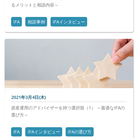
るメリットと相談内容～
IFA
相談事例
IFAインタビュー
2021年3月4日(木)
資産運用のアドバイザーを持つ選択肢（1） ～最適なIFAの
選び方～
IFA
IFAインタビュー
IFAの選び方