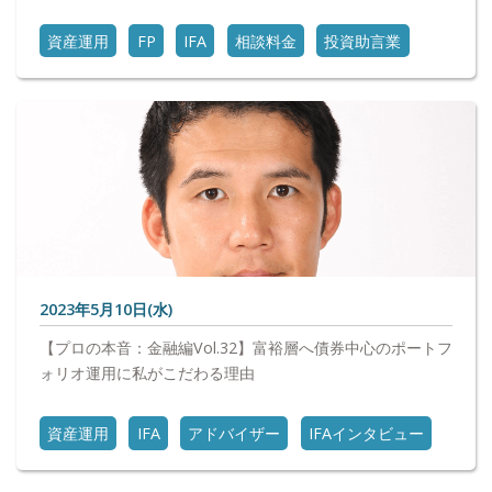
資産運用
FP
IFA
相談料金
投資助言業
2023年5月10日(水)
【プロの本音：金融編Vol.32】富裕層へ債券中心のポートフ
ォリオ運用に私がこだわる理由
資産運用
IFA
アドバイザー
IFAインタビュー