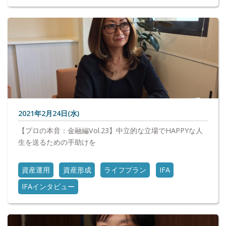
2021年2月24日(水)
【プロの本音：金融編Vol.23】中立的な立場でHAPPYな人
生を送るための手助けを
資産運用
資産形成
ライフプラン
IFA
IFAインタビュー