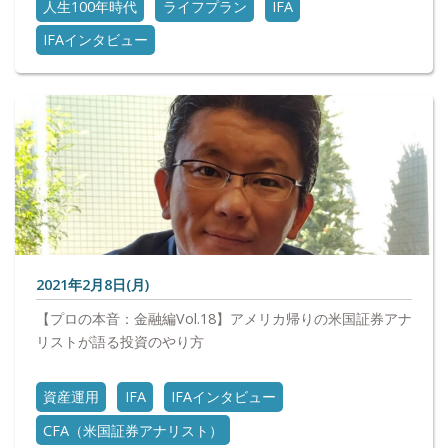
人生100年時代
ライフプラン
IFA
IFAインタビュー
2021年2月8日(月)
【プロの本音：金融編Vol.18】アメリカ帰りの米国証券アナ
リストが語る投資のやり方
資産運用
IFA
IFAインタビュー
CFA（米国証券アナリスト）