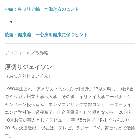
中編：キャリア編 〜働き方のヒント
▼
後編：健康編 〜心身を健康に保つヒント
プロフィール／敬称略
厚切りジェイソン
（あつぎりじぇいそん）
1986年生まれ、アメリカ・ミシガン州出身。17歳の時に、飛び級
でミシガン州立大学へ入学。その後、イリノイ大学アーバナ・シ
ャンベーン校へ進み、エンジニアリング学部コンピューターサイ
エンス学科修士過程修了。IT企業役員として働きながら、2014年
10月お笑い芸人としてデビュー。芸歴5カ月で『R-1 ぐらんぷり
2015』決勝進出。現在は、テレビ、ラジオ、CM、舞台などで活躍
中。