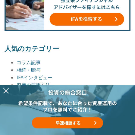
人気のカテゴリー
コラム記事
相続・贈与
IFAインタビュー
資産の運用方法
著名人インタビュー
資産形成・資産運用
人生100年時代
相談事例
コラム記事まとめ
インタビュー