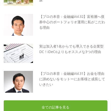
【プロの本音：金融編Vol.32】富裕層へ債
券中心のポートフォリオ運用に私がこだわ
る理由
実は加入者1名からでも導入できる企業型
DC！iDeCoよりもオススメな3つの理由
【プロの本音：金融編Vol.31】お金を理由
に諦めないをモットーにお客様と成長して
いきたい
全ての記事を見る