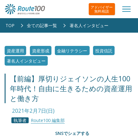
アドバイザー
無料相談
TOP
全ての記事一覧
著名人インタビュー
資産運用
資産形成
金融リテラシー
投資信託
著名人インタビュー
【前編】厚切りジェイソンの人生100
年時代！自由に生きるための資産運用
と働き方
2021年2月7日(日)
執筆者
Route100 編集部
SNSでシェアする