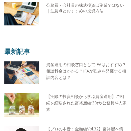
公務員・会社員の株式投資は副業ではない
｜注意点とおすすめの投資方法
最新記事
資産運用の相談窓口としてIFAはおすすめ？
相談料金はかかる？IFAが強みを発揮する相
談内容とは？
【実際の投資相談から学ぶ資産運用】ご相
続を経験された富裕層編:30代/公務員/4人家
族
【プロの本音：金融編Vol.32】富裕層へ債