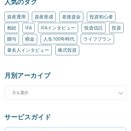
人気のタグ
資産運用
資産形成
老後資金
投資初心者
相続
IFA
IFAインタビュー
投資信託
投資
贈与
税金
人生100年時代
ライフプラン
著名人インタビュー
株式投資
月別アーカイブ
サービスガイド