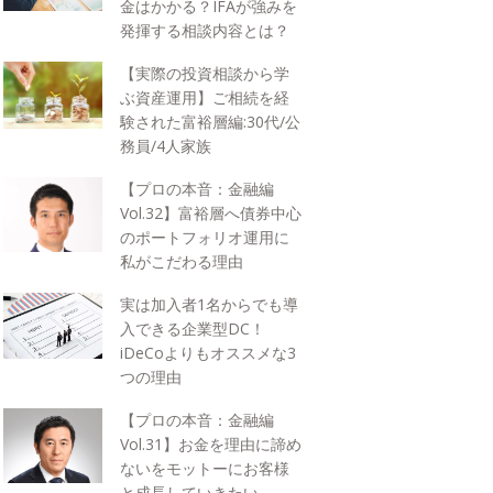
金はかかる？IFAが強みを
発揮する相談内容とは？
【実際の投資相談から学
ぶ資産運用】ご相続を経
験された富裕層編:30代/公
務員/4人家族
【プロの本音：金融編
Vol.32】富裕層へ債券中心
のポートフォリオ運用に
私がこだわる理由
実は加入者1名からでも導
入できる企業型DC！
iDeCoよりもオススメな3
つの理由
【プロの本音：金融編
Vol.31】お金を理由に諦め
ないをモットーにお客様
と成長していきたい