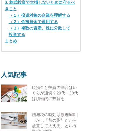
3. 株式投資で大損しないために守るべ
きこと
（１）投資対象の企業を理解する
（２）余裕資金で運用する
（３）複数の資産、株に分散して
投資する
まとめ
人気記事
現預金と投資の割合はい
くらが適切？20代・30代
は積極的に投資を
贈与税の時効は原則6年｜
しかし「昔の贈与だから
放置して大丈夫」という