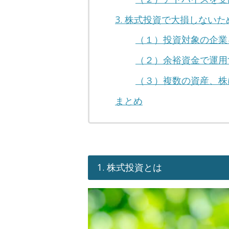
3. 株式投資で大損しない
（１）投資対象の企業
（２）余裕資金で運用
（３）複数の資産、株
まとめ
1. 株式投資とは