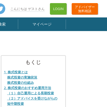
book
Twitter
アドバイザー
こんにちは ゲストさん
LOGIN
無料相談
検索
マイページ
もくじ
1. 株式投資とは
株式投資の実施状況
株式投資の仕組み
2. 株式投資のおすすめ運用方法
（１）自己運用による長期投資
（２）アドバイスを受けながらの
短中期投資