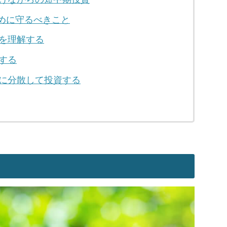
ために守るべきこと
を理解する
する
に分散して投資する