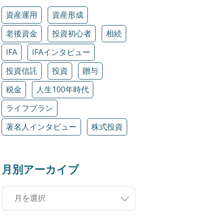
資産運用
資産形成
老後資金
投資初心者
相続
IFA
IFAインタビュー
投資信託
投資
贈与
税金
人生100年時代
ライフプラン
著名人インタビュー
株式投資
月別アーカイブ