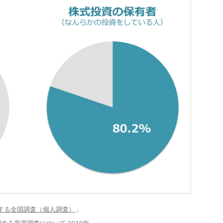
関する全国調査（個人調査）
」
する意識調査について 2019年
」