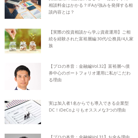
相談料金はかかる？IFAが強みを発揮する相
談内容とは？
【実際の投資相談から学ぶ資産運用】ご相
続を経験された富裕層編:30代/公務員/4人家
族
【プロの本音：金融編Vol.32】富裕層へ債
券中心のポートフォリオ運用に私がこだわ
る理由
実は加入者1名からでも導入できる企業型
DC！iDeCoよりもオススメな3つの理由
【プロの本音：金融編Vol.31】お金を理由