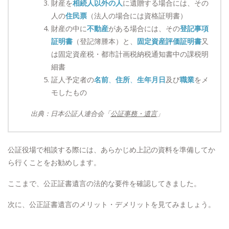
財産を
相続人以外の人
に遺贈する場合には、その
人の
住民票
（法人の場合には資格証明書）
財産の中に
不動産
がある場合には、その
登記事項
証明書
（登記簿謄本）と、
固定資産評価証明書
又
は固定資産税・都市計画税納税通知書中の課税明
細書
証人予定者の
名前
、
住所
、
生年月日
及び
職業
をメ
モしたもの
出典：日本公証人連合会「
公証事務・遺言
」
公証役場で相談する際には、あらかじめ上記の資料を準備してか
ら行くことをお勧めします。
ここまで、公正証書遺言の法的な要件を確認してきました。
次に、公正証書遺言のメリット・デメリットを見てみましょう。