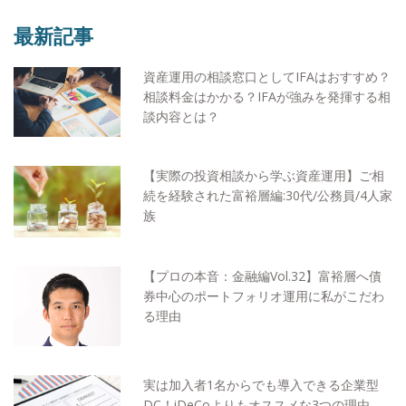
最新記事
資産運用の相談窓口としてIFAはおすすめ？
相談料金はかかる？IFAが強みを発揮する相
談内容とは？
【実際の投資相談から学ぶ資産運用】ご相
続を経験された富裕層編:30代/公務員/4人家
族
【プロの本音：金融編Vol.32】富裕層へ債
券中心のポートフォリオ運用に私がこだわ
る理由
実は加入者1名からでも導入できる企業型
DC！iDeCoよりもオススメな3つの理由