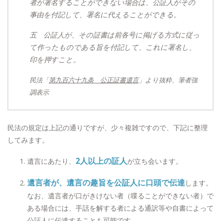
者が署名することができない場合は、公証人がその
事由を付記して、署名に代えることができる。
五 公証人が、その証書は前各号に掲げる方式に従っ
て作ったものである旨を付記して、これに署名し、
印を押すこと。
民法「
第九百六十九条 公正証書遺言
」より抜粋、筆者強
調表示
民法の規定は上記の通りですが、少々複雑ですので、下記に整理
してみます。
2人以上の証人
遺言にあたり、
が立ち会います。
遺言者が、遺言の趣旨を公証人に口頭で伝達
します。
なお、遺言者が口がきけない者（喋ることができない者）で
ある場合には、手話を解する者による通訳等や自書によって
公証人に伝達することも可能です。