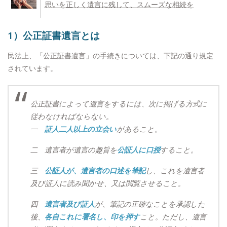
思いを正しく遺言に残して、スムーズな相続を
1）公正証書遺言とは
民法上、「公正証書遺言」の手続きについては、下記の通り規定
されています。
公正証書によって遺言をするには、次に掲げる方式に
従わなければならない。
一
証人二人以上の立会い
があること。
二 遺言者が遺言の趣旨を
公証人に口授
すること。
三
公証人が、遺言者の口述を筆記
し、これを遺言者
及び証人に読み聞かせ、又は閲覧させること。
四
遺言者及び証人
が、筆記の正確なことを承認した
後、
各自これに署名し、印を押す
こと。ただし、遺言