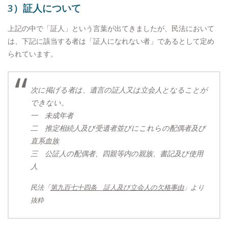
3）証人について
上記の中で「証人」という言葉が出てきましたが、民法において
は、下記に該当する者は「証人になれない者」であるとして定め
られています。
次に掲げる者は、遺言の証人又は立会人となることが
できない。
一 未成年者
二 推定相続人及び受遺者並びにこれらの配偶者及び
直系血族
三 公証人の配偶者、四親等内の親族、書記及び使用
人
民法「
第九百七十四条 証人及び立会人の欠格事由
」より
抜粋