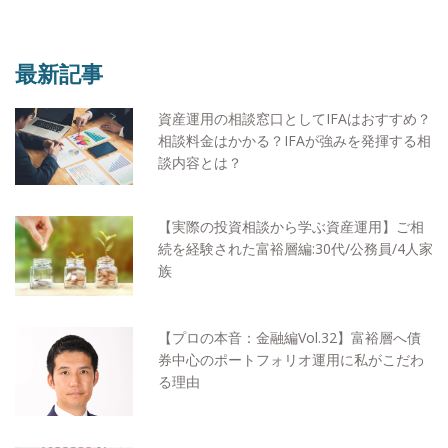
最新記事
資産運用の相談窓口としてIFAはおすすめ？
相談料金はかかる？IFAが強みを発揮する相
談内容とは？
【実際の投資相談から学ぶ資産運用】ご相
続を経験された富裕層編:30代/公務員/4人家
族
【プロの本音：金融編Vol.32】富裕層へ債
券中心のポートフォリオ運用に私がこだわ
る理由