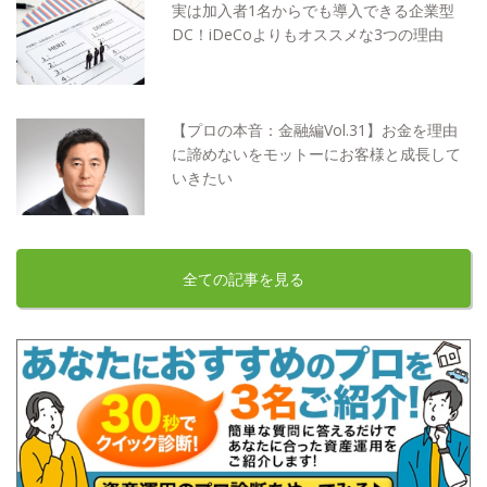
実は加入者1名からでも導入できる企業型
DC！iDeCoよりもオススメな3つの理由
【プロの本音：金融編Vol.31】お金を理由
に諦めないをモットーにお客様と成長して
いきたい
全ての記事を見る