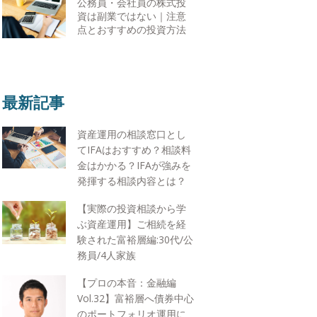
公務員・会社員の株式投
資は副業ではない｜注意
点とおすすめの投資方法
最新記事
資産運用の相談窓口とし
てIFAはおすすめ？相談料
金はかかる？IFAが強みを
発揮する相談内容とは？
【実際の投資相談から学
ぶ資産運用】ご相続を経
験された富裕層編:30代/公
務員/4人家族
【プロの本音：金融編
Vol.32】富裕層へ債券中心
のポートフォリオ運用に