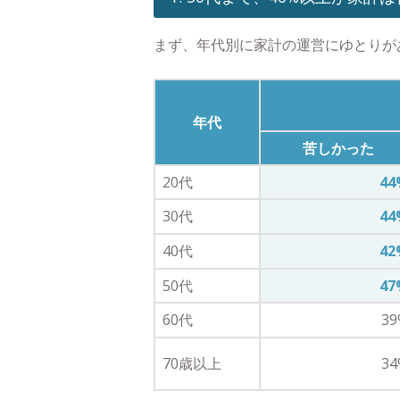
まず、年代別に家計の運営にゆとりが
年代
苦しかった
20代
44
30代
44
40代
42
50代
47
60代
39
70歳以上
34