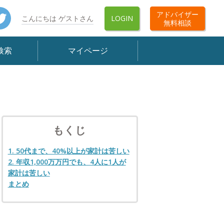
book
Twitter
アドバイザー
こんにちは ゲストさん
LOGIN
無料相談
検索
マイページ
もくじ
1. 50代まで、40%以上が家計は苦しい
2. 年収1,000万万円でも、4人に1人が
家計は苦しい
まとめ