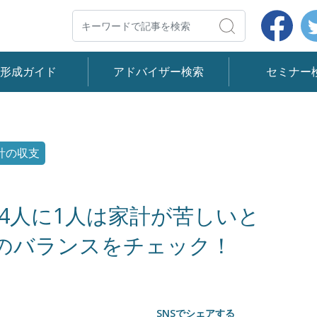
Face
検索
産形成ガイド
アドバイザー検索
セミナー
計の収支
も4人に1人は家計が苦しいと
のバランスをチェック！
SNSでシェアする