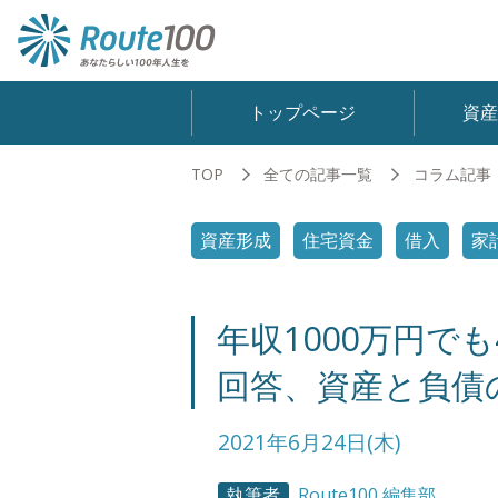
トップページ
資
TOP
全ての記事一覧
コラム記事
資産形成
住宅資金
借入
家
年収1000万円で
回答、資産と負債
2021年6月24日(木)
執筆者
Route100 編集部