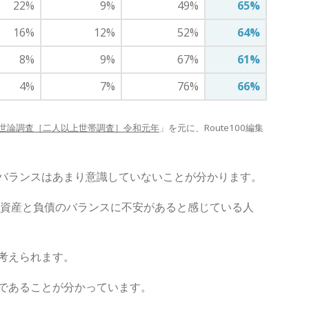
22%
9%
49%
65%
16%
12%
52%
64%
8%
9%
67%
61%
4%
7%
76%
66%
世論調査［二人以上世帯調査］令和元年
」を元に、Route100編集
バランスはあまり意識していないことが分かります。
は資産と負債のバランスに不安があると感じている人
考えられます。
であることが分かっています。