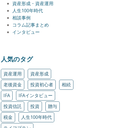
資産形成・資産運用
人生100年時代
相談事例
コラム記事まとめ
インタビュー
人気のタグ
資産運用
資産形成
老後資金
投資初心者
相続
IFA
IFAインタビュー
投資信託
投資
贈与
税金
人生100年時代
ライフプラン