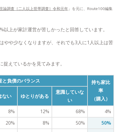
世論調査［二人以上世帯調査］令和元年
」を元に、Route100編集
0%以上が家計運営が苦しかったと回答しています。
人はやや少なくなりますが、それでも3人に1人以上は苦
に捉えているかを見てみます。
産と負債のバランス
持ち家比
率
意識していな
はない
ゆとりがある
（購入）
い
8%
12%
68%
4%
20%
8%
50%
50%