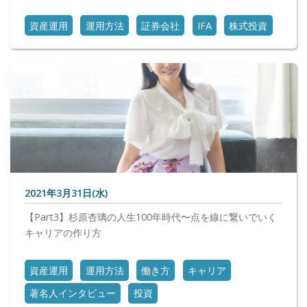
資産運用
運用方法
証券会社
IFA
株式投資
2021年3月31日(水)
【Part3】杉原杏璃の人生100年時代〜点を線に繋いでいく
キャリアの作り方
資産運用
運用方法
働き方
キャリア
著名人インタビュー
投資