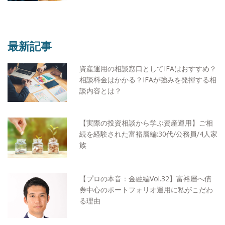
最新記事
資産運用の相談窓口としてIFAはおすすめ？
相談料金はかかる？IFAが強みを発揮する相
談内容とは？
【実際の投資相談から学ぶ資産運用】ご相
続を経験された富裕層編:30代/公務員/4人家
族
【プロの本音：金融編Vol.32】富裕層へ債
券中心のポートフォリオ運用に私がこだわ
る理由