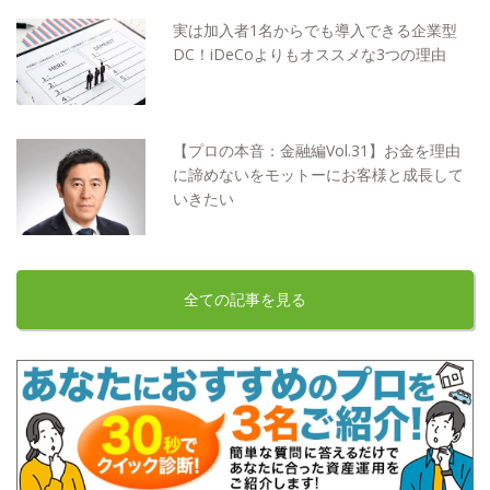
実は加入者1名からでも導入できる企業型
DC！iDeCoよりもオススメな3つの理由
【プロの本音：金融編Vol.31】お金を理由
に諦めないをモットーにお客様と成長して
いきたい
全ての記事を見る