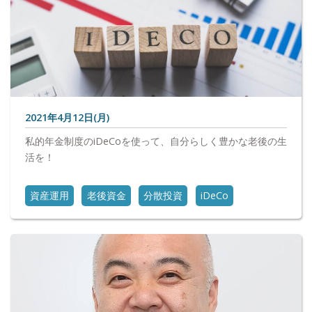
2021年4月12日(月)
私的年金制度のiDeCoを使って、自分らしく豊かな老後の生
活を！
資産運用
老後資金
分散投資
iDeCo