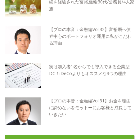
続を経験された富裕層編:30代/公務員/4人家
族
【プロの本音：金融編Vol.32】富裕層へ債
券中心のポートフォリオ運用に私がこだわ
る理由
実は加入者1名からでも導入できる企業型
DC！iDeCoよりもオススメな3つの理由
【プロの本音：金融編Vol.31】お金を理由
に諦めないをモットーにお客様と成長して
いきたい